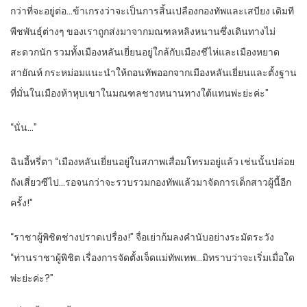
กว่าที่จะอยู่ต่อ…ข้าเกรงว่าจะเป็นการสิ้นเปลืองกองทัพและเสบียง เดิมที
พืชพันธุ์ต่างๆ ของเราถูกส่งมาจากมณฑลหลิงหนานซึ่งเดินทางไม่
สะดวกนัก รวมทั้งเมืองหลันเยี่ยนอยู่ใกล้กับเมืองชีไห่และเมืองหยาด
สายัณห์ กระหม่อมแนะนำให้ถอนทัพออกจากเมืองหลันเยี่ยนและตั้งฐาน
ที่มั่นในเมืองห้าหุบเขาในมณฑลชางหนานทางใต้แทนพ่ะย่ะค่ะ”
“นั่น…”
ฉินอี้หรี่ตา “เมืองหลันเยี่ยนอยู่ในสภาพเสื่อมโทรมอยู่แล้ว เช่นนั้นปล่อย
ถังเสี่ยวซีไป…รอจนกว่าจะรวบรวมกองทัพแล้วมาจัดการเด็กสาวผู้นี้อีก
ครั้ง!”
“ราชาผู้พิชิตช่างปราดเปรื่อง!” จื่อเย่าก้มลงคำนับอย่างระมัดระวัง
“ท่านราชาผู้พิชิต เรื่องการจัดตั้งเจ็ดแม่ทัพเทพ…มิทราบว่าจะเริ่มเมื่อใด
พ่ะย่ะค่ะ?”