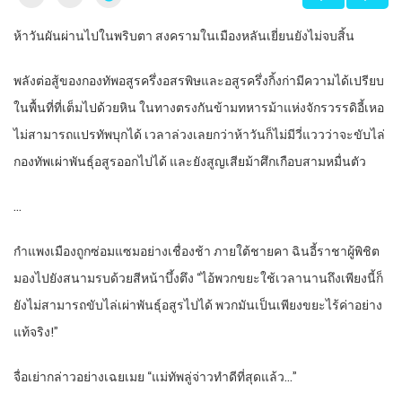
ห้าวันผันผ่านไปในพริบตา สงครามในเมืองหลันเยี่ยนยังไม่จบสิ้น
พลังต่อสู้ของกองทัพอสูรครึ่งอสรพิษและอสูรครึ่งกิ้งก่ามีความได้เปรียบ
ในพื้นที่ที่เต็มไปด้วยหิน ในทางตรงกันข้ามทหารม้าแห่งจักรวรรดิอี้เหอ
ไม่สามารถแปรทัพบุกได้ เวลาล่วงเลยกว่าห้าวันก็ไม่มีวี่แววว่าจะขับไล่
กองทัพเผ่าพันธุ์อสูรออกไปได้ และยังสูญเสียม้าศึกเกือบสามหมื่นตัว
…
กำแพงเมืองถูกซ่อมแซมอย่างเชื่องช้า ภายใต้ชายคา ฉินอี้ราชาผู้พิชิต
มองไปยังสนามรบด้วยสีหน้าบึ้งตึง “ไอ้พวกขยะใช้เวลานานถึงเพียงนี้ก็
ยังไม่สามารถขับไล่เผ่าพันธุ์อสูรไปได้ พวกมันเป็นเพียงขยะไร้ค่าอย่าง
แท้จริง!”
จื่อเย่ากล่าวอย่างเฉยเมย “แม่ทัพลู่จ่าวทำดีที่สุดแล้ว…”