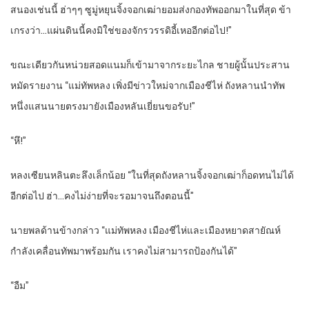
สนองเช่นนี้ ฮ่าๆๆ ซูมู่หยุนจิ้งจอกเฒ่ายอมส่งกองทัพออกมาในที่สุด ข้า
เกรงว่า…แผ่นดินนี้คงมิใช่ของจักรวรรดิอี้เหออีกต่อไป!”
ขณะเดียวกันหน่วยสอดแนมก็เข้ามาจากระยะไกล ชายผู้นั้นประสาน
หมัดรายงาน “แม่ทัพหลง เพิ่งมีข่าวใหม่จากเมืองชีไห่ ถังหลานนำทัพ
หนึ่งแสนนายตรงมายังเมืองหลันเยี่ยนขอรับ!”
“หึ!”
หลงเซียนหลินตะลึงเล็กน้อย “ในที่สุดถังหลานจิ้งจอกเฒ่าก็อดทนไม่ได้
อีกต่อไป ฮ่า…คงไม่ง่ายที่จะรอมาจนถึงตอนนี้”
นายพลด้านข้างกล่าว “แม่ทัพหลง เมืองชีไห่และเมืองหยาดสายัณห์
กำลังเคลื่อนทัพมาพร้อมกัน เราคงไม่สามารถป้องกันได้”
“อืม”