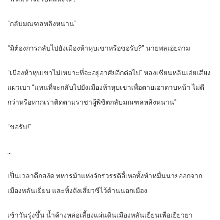
“กลับมณฑลหลิงหนาน”
“มิต้องการกลับไปยังเมืองห้าหุบเขาหรือขอรับ?” นายพลเอ่ยถาม
“เมืองห้าหุบเขาไม่เหมาะที่จะอยู่อาศัยอีกต่อไป” หลงเซียนหลินเอ่ยเสียง
แผ่วเบา “แทนที่จะกลับไปยังเมืองห้าหุบเขาเพื่อตายเอาดาบหน้า ไม่ดี
กว่าหรือหากเราติดตามราชาผู้พิชิตกลับมณฑลหลิงหนาน”
“ขอรับ!”
…
เป็นเวลาดึกสงัด ทหารม้าแห่งจักรวรรดิอี้เหอทั้งห้าหมื่นนายออกจาก
เมืองหลันเยี่ยน และทิ้งถังเสี่ยวซีไว้ด้านนอกเมือง
เช้าวันรุ่งขึ้น น้ำค้างหล่อเลี้ยงแผ่นดินเมืองหลันเยี่ยนเพื่อเยียวยา