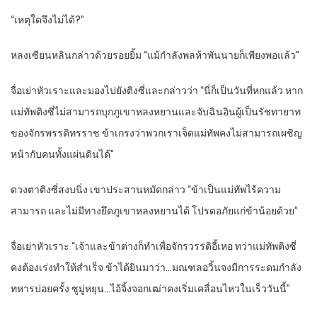
“เหตุใดจึงไม่ได้?”
หลงเซียนหลินกล่าวด้วยรอยยิ้ม “แม้กำลังพลห้าพันนายก็เพียงพอแล้ว”
จื่อเย่าหัวเราะและมองไปยังติงซี่และกล่าวว่า “นี่ก็เป็นวันที่หกแล้ว หาก
แม่ทัพติงซี่ไม่สามารถบุกภูเขาหลงหยานและจับฉินอินผู้เป็นรัชทายาท
ของจักรพรรดิทรราช ข้าเกรงว่าพวกเราเจ็ดแม่ทัพคงไม่สามารถเผชิญ
หน้ากับคนทั้งแผ่นดินได้”
ดวงตาติงซี่สงบนิ่ง เขาประสานหมัดกล่าว “ข้าเป็นแม่ทัพไร้ความ
สามารถ และไม่มีทางยึดภูเขาหลงหยานได้ โปรดอภัยแก่ข้าน้อยด้วย”
จื่อเย่าหัวเราะ “เจ้าและข้าต่างก็ทำเพื่อจักรวรรดิอี้เหอ ทว่าแม่ทัพติงซี่
คงต้องเร่งทำให้สำเร็จ ข้าได้ยินมาว่า…มณฑลอวิ้นจงมีการระดมกำลัง
ทหารบ่อยครั้ง ซูมู่หยุน…ไอ้จิ้งจอกเฒ่าคงเริ่มเคลื่อนไหวในเร็ววันนี้”