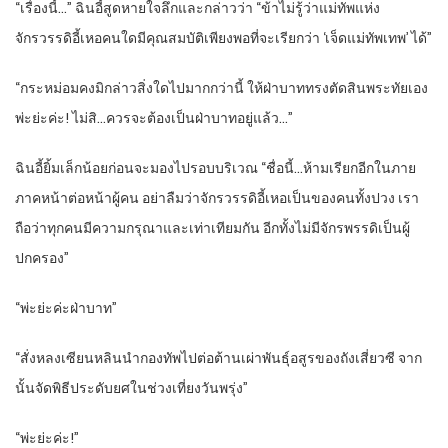
“เรื่องนี้…” ฉินอี้สูดหายใจลึกและกล่าวว่า “ข้าไม่รู้ว่าแม่ทัพแห่ง
จักรวรรดิอี้เหอคนใดมีคุณสมบัติเพียงพอที่จะเรียกว่า ‘เจ็ดแม่ทัพเทพ’ ได้”
“กระหม่อมคงมิกล่าวสิ่งใดไปมากกว่านี้ ให้ฝ่าบาททรงตัดสินพระทัยเอง
พ่ะย่ะค่ะ! ไม่สิ…ควรจะต้องเป็นฝ่าบาทอยู่แล้ว…”
ฉินอี้ยิ้มเล็กน้อยก่อนจะมองไปรอบบริเวณ “ชื่อนี้…ห้ามเรียกอีกในภาย
ภาคหน้าต่อหน้าผู้คน อย่าลืมว่าจักรวรรดิอี้เหอเป็นของคนทั้งปวง เรา
ถือว่าทุกคนมีความกรุณาและเท่าเทียมกัน อีกทั้งไม่มีจักรพรรดิเป็นผู้
ปกครอง”
“พ่ะย่ะค่ะฝ่าบาท”
“สั่งหลงเซียนหลินนำกองทัพไปต่อต้านเผ่าพันธุ์อสูรของถังเสี่ยวซี จาก
นั้นจัดพิธีประดับยศในช่วงเที่ยงวันพรุ่ง”
“พ่ะย่ะค่ะ!”