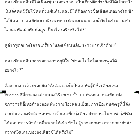
หลงเซียนหลินมิได้เคืองขุ่น นอกจากจะเป็นเกียรติอย่างยิ่งที่ได้เป็นหนึ่ง
ในเจ็ดคนผู้รับใช้คนทั้งแผ่นดิน และมิได้ต้องการชื่อเสียงแต่อย่างใด ข้า
ได้ยินมาว่าแม่ทัพลู่จ่าวมีกองทหารสองแสนนาย แต่ก็ยังไม่สามารถขับ
ไล่กองทัพเผ่าพันธุ์อสูร เป็นเรื่องจริงหรือไม่?”
ลู่จ่าวพูดอย่างโกรธเกรี้ยว “หลงเซียนหลิน ระวังปากเจ้าด้วย!”
หลงเซียนหลินกล่าวอย่างภาคภูมิใจ “ข้าจะไม่ใส่ใจเวลาพูดได้
อย่างไร?”
จื่อเย่ากล่าวด้วยรอยยิ้ม “ทั้งสองต่างก็เป็นแม่ทัพผู้มีชื่อเสียงแห่ง
จักรวรรดิอี้เหอ จงอย่าแสดงกิริยาเช่นนั้น แม่ทัพหลง…กองทัพแห่ง
จักรวรรดิอี้เหอกำลังถอนทัพจากเมืองหลันเยี่ยน การป้องกันศัตรูที่นี่จึง
ตกเป็นความรับผิดชอบของเจ้าแต่เพียงผู้เดียว ฝ่าบาท…ไม่ ราชาผู้พิชิต
ได้มอบทหารม้าห้าหมื่นนายให้เจ้า ข้าไม่รู้ว่าจะสามารถหยุดกองกำลัง
กว่าหนึ่งแสนของถังเสี่ยวซีได้หรือไม่”