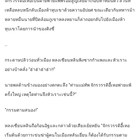
จักรวรรดิอี้เหอเป็นฝ่ายพ่ายแพ้พร้อมสูญเสียม้าเกือบห้าหมื่นตัว ส่วนที่
เหลือหลบหนีกลับเมืองห้าหุบเขาด้วยความอัปยศ ขณะเดียวกันทหารม้า
หลายหมื่นนายที่ปิดล้อมภูเขาหลงหยานก็ล่าถอยกลับไปยังเมืองห้า
หุบเขาโดยการนำของติงซี่
…
กระดาษปลิวว่อนทั่วเมือง หลงเซียนหลินพิงซากกำแพงและหัวเราะ
อย่างบ้าคลั่ง “ฮ่าฮ่าฮ่าฮ่า!!”
นายพลด้านข้างมองอย่างตกตะลึง “ท่านแม่ทัพ จักรวรรดิอี้เหอพ่ายแพ้
ครั้งใหญ่ เหตุใดท่านจึงหัวเราะเช่นนี้?”
“กรรมตามสนอง!”
หลงเซียนหลินถือก้อนอิฐและกล่าวด้วยเสียงเย้ยหยัน “จักรวรรดิอี้เหอ
เริ่มต้นด้วยการเข่นฆ่าผู้คนในเมืองหลันเยี่ยน ก็ต้องได้รับกรรมตาม