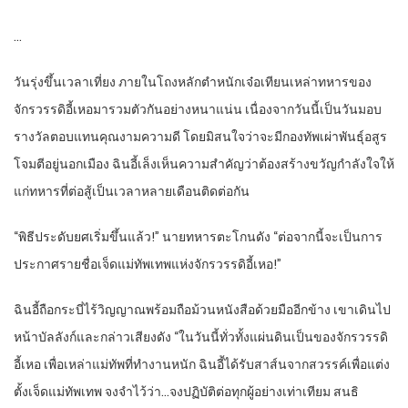
…
วันรุ่งขึ้นเวลาเที่ยง ภายในโถงหลักตำหนักเจ๋อเทียนเหล่าทหารของ
จักรวรรดิอี้เหอมารวมตัวกันอย่างหนาแน่น เนื่องจากวันนี้เป็นวันมอบ
รางวัลตอบแทนคุณงามความดี โดยมิสนใจว่าจะมีกองทัพเผ่าพันธุ์อสูร
โจมตีอยู่นอกเมือง ฉินอี้เล็งเห็นความสำคัญว่าต้องสร้างขวัญกำลังใจให้
แก่ทหารที่ต่อสู้เป็นเวลาหลายเดือนติดต่อกัน
“พิธีประดับยศเริ่มขึ้นแล้ว!” นายทหารตะโกนดัง “ต่อจากนี้จะเป็นการ
ประกาศรายชื่อเจ็ดแม่ทัพเทพแห่งจักรวรรดิอี้เหอ!”
ฉินอี้ถือกระบี่ไร้วิญญาณพร้อมถือม้วนหนังสือด้วยมืออีกข้าง เขาเดินไป
หน้าบัลลังก์และกล่าวเสียงดัง “ในวันนี้ทั่วทั้งแผ่นดินเป็นของจักรวรรดิ
อี้เหอ เพื่อเหล่าแม่ทัพที่ทำงานหนัก ฉินอี้ได้รับสาส์นจากสวรรค์เพื่อแต่ง
ตั้งเจ็ดแม่ทัพเทพ จงจำไว้ว่า…จงปฏิบัติต่อทุกผู้อย่างเท่าเทียม สนธิ