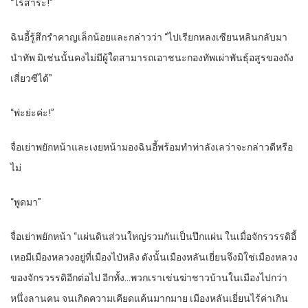
“ไร้สาระ!”
ฉินอี้รู้สึกรำคาญเล็กน้อยและกล่าวว่า “ไปเรียกหลงเซียนหลินกลับมา
นำทัพ มิเช่นนั้นคงไม่มีผู้ใดสามารถเอาชนะกองทัพเผ่าพันธุ์อสูรของถัง
เสี่ยวซีได้”
“พ่ะย่ะค่ะ!”
จื่อเย่าพยักหน้าและเงยหน้ามองฉินอี้พร้อมทำท่าลังเลว่าจะกล่าวดีหรือ
ไม่
“พูดมา”
จื่อเย่าพยักหน้า “แผ่นดินส่วนใหญ่รวมกันเป็นปึกแผ่น ในเมื่อจักรวรรดิอี้
เหอมีเมืองหลวงอยู่ที่เมืองไป๋หลิง ดังนั้นเมืองหลันเยี่ยนจึงมิใช่เมืองหลวง
ของจักรวรรดิอีกต่อไป อีกทั้ง…พวกเราเข่นฆ่าชาวบ้านในเมืองไปกว่า
หนึ่งลานคน จนเกิดความเคียดแค้นมากมาย เมืองหลันเยี่ยนไร้ค่าเกิน