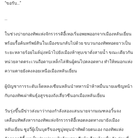
“ขอรับ…”
…
ในช่วงบ่ายกองทัพแห่งจักรวรรดิอี้เหอเริ่มอพยพออกจากเมืองหลันเยี่ยน
พร้อมรื้อค้นทรัพย์สินในเมืองขนกลับไปด้วย ขบวนกองทัพทอดยาวเป็น
ระยะหลายร้อยไมล์มุ่งหน้าไปยังเมืองห้าหุบเขาดั่งสายน้ำ ขณะเดียวกัน
หน่วยลาดตระเวนถือดาบเหล็กไล่ฟันผู้คนไปตลอดทาง ทำให้หมอกแห่ง
ความตายยังคงลอยเหนือเมืองหลันเยี่ยน
ผู้บัญชาการระดับเจ็ดหลงเซียนหลินนำทหารม้าห้าหมื่นนายเผชิญหน้า
กับกองทัพเผ่าพันธุ์อสูรของถังเสี่ยวซีนอกเมืองหลันเยี่ยน
วันรุ่งขึ้นมีข่าวส่งมาว่ากองกำลังสองแสนนายจากมณฑลอวิ้นจง
เคลื่อนทัพสังหารกองทัพแห่งจักรวรรดิอี้เหอตลอดทางมายังเมือง
หลันเยี่ยน ซูอวี่ผู้เป็นบุตรีของซูมู่หยุนนำทัพด้วยตนเอง กองทัพแห่ง