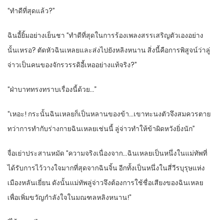
“ทำดีที่สุดแล้ว?”
ฉินอี้ยิ้มอย่างเย็นชา “ทำดีที่สุดในการร้องเพลงสรรเสริญตัวเองอย่าง
นั้นเหรอ? ตัดหัวฉินเหลยและส่งไปยังหลิงหนาน สิ่งนี้คือการพิสูจน์ว่าลู่
จ่าวเป็นคนของจักรวรรดิอี้เหออย่างแท้จริง?”
“ฝ่าบาททรงทราบเรื่องนี้ด้วย…”
“เหอะ! กระนั้นฉินเหลยก็เป็นหลานของข้า…เขาทะนงตัวจึงสมควรตาย
ทว่าการทำกับร่างกายฉินเหลยเช่นนี้ ลู่จ่าวทำให้ข้าผิดหวังยิ่งนัก”
จื่อเย่าประสานหมัด “ความจริงเนื่องจาก…ฉินเหลยเป็นหนึ่งในแม่ทัพที่
ได้รับการไว้วางใจมากที่สุดจากฉินจิ้น อีกทั้งเป็นหนึ่งในสี่วีรบุรุษแห่ง
เมืองหลันเยี่ยน ดังนั้นแม่ทัพลู่จ่าวจึงต้องการใช้ชื่อเสียงของฉินเหลย
เพื่อเพิ่มขวัญกำลังใจในมณฑลหลิงหนาน!”