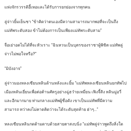
แห่งจักรวรรดิอี้เหอและได้รับการยกย่องจากทุกคน
ลู่จ่าวยิ้มเย็นชา “ข้าคิดว่าตนเองมีความสามารถมากพอที่จะเป็นถึง
แม่ทัพระดับสอง ข้าไม่ต้องการเป็นเพียงแม่ทัพระดับสาม”
จื่อเย่าอดไม่ได้ที่จะหัวเราะ “ฉินหวนเป็นบุตรของราชาผู้พิชิต แม่ทัพลู่
จ่าวไม่พอใจหรือ?”
“มิบังอาจ”
ลู่จ่าวมองหลงเซียนหลินด้านหลังและยิ้ม “แม่ทัพหลงเซียนหลินยกทัพไป
เมืองหลันเยี่ยนเพื่อต่อต้านศัตรูอย่างฉู่ฮว๋ายเหมี่ยน เฟิงจี้สิง หลินมู่อวี่
และอีกมากมาย ท่ามกลางแม่ทัพผู้ชื่อดัง เขาเป็นแม่ทัพที่มีความ
สามารถ ทว่าคงไม่คาดคิดว่าจะได้ระดับสุดท้าย ฮ่าๆ…”
หลงเซียนหลินกดด้ามดาบด้วยสายตาสงบนิ่ง “แม่ทัพลู่จ่าวพูดถึงสิ่งใด