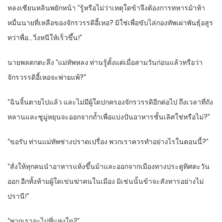
หลงเซียนหลินพยักหน้า “รู้หรือไม่ว่าเหตุใดข้าจึงต้องการทหารม้าห้า
หมื่นนายที่เหลือของจักรวรรดิอี้เหอ? มิใช่เพื่อขับไล่กองทัพเผ่าพันธุ์อสูร
ทว่าพื่อ…วิ่งหนีให้เร็วขึ้น!”
นายพลตกตะลึง “แม่ทัพหลง ท่านรู้ตั้งแต่เมื่อสามวันก่อนแล้วหรือว่า
จักรวรรดิอี้เหอจะพ่ายแพ้?”
“ฉินจิ้นตายไปแล้ว และไม่มีผู้ใดปกครองจักรวรรดิอีกต่อไป ถึงเวลาที่ถัง
หลานและซูมู่หยุนจะออกจากถ้ำเพื่อแบ่งปันอาหารชั้นเลิศใช่หรือไม่?”
“ขอรับ ท่านแม่ทัพช่างปราดเปรื่อง พวกเราควรทำอย่างไรในตอนนี้?”
“สั่งให้ทุกคนนำอาหารแห้งขึ้นม้าและออกจากเมืองทางประตูทิศตะวัน
ออก อีกทั้งห้ามผู้ใดเข่นฆ่าคนในเมือง มิเช่นนั้นข้าจะสังหารอย่างไม่
ปรานี!”
“พวกเราจะไปที่แห่งใด?”