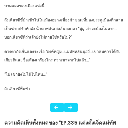
บาดแผลของเมืองแห่งนี้
ถังเสี่ยวซีขี่ม้าเข้าไปในเมืองอย่างเชื่องช้าขณะที่มองประตูเมืองที่กลาย
เป็นซากปรักหักพัง น้ำตาพลันเอ่อล้นออกมา “มู่มู่ เจ้าจะต้องไม่ตาย…
บอกเสี่ยวซีทีว่าเจ้ายังไม่ตายใช่หรือไม่?”
ดวงตาถังเจิ้นแดงระเรื่อ “องค์หญิง…แม่ทัพหลินมู่อวี่…เขาสมควรได้รับ
เกียรติและชื่อเสียงเกรียงไกร ทว่าเขาจากไปแล้ว…”
“ไม่ เขายังไม่ได้ไปไหน…”
ถังเสี่ยวซีพึมพำ
ความคิดเห็นทั้งหมดของ "EP.335 แต่งตั้งเจ็ดแม่ทัพ