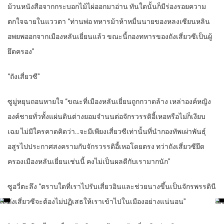
ม้วนหนังสือจากกระบอกไม้ไผ่ออกมาอ่าน ทันใดนั้นก็มีร่องรอยความ
ตกใจฉายในแววตา “ท่านพ่อ ทหารม้าห้าหมื่นนายของหลงเซียนหลิน
อพยพออกจากเมืองหลันเยี่ยนแล้ว ขณะนี้กองทหารของถังเสี่ยวซีเป็นผู้
ยึดครอง”
“ถังเสี่ยวซี”
ซูมู่หยุนถอนหายใจ “ขณะที่เมืองหลันเยี่ยนถูกกวาดล้าง เหล่าองค์หญิง
องค์ชายทั่วทั้งแผ่นดินต่างยอมจำนนต่อจักรวรรดิอี้เหอหรือไม่ก็เงียบ
เฉย ไม่มีใครคาดคิดว่า…จะมีเพียงเสี่ยวซีเท่านั้นที่นำกองทัพเผ่าพันธุ์
อสูรไปประกาศสงครามกับจักรวรรดิอี้เหอโดยตรง ทว่าถังเสี่ยวซียึด
ครองเมืองหลันเยี่ยนเช่นนี้ คงไม่เป็นผลดีกับเรามากนัก”
ซูอวี่ตะลึง “ตราบใดที่เราไปรับเสี่ยวอินและช่วยนางขึ้นเป็นจักรพรรดินี
ถังเสี่ยวซีจะต้องไม่ปฏิเสธให้เราเข้าไปในเมืองอย่างแน่นอน”