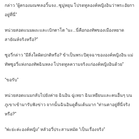
กล่าว “ผู้ครองมณฑลอวิ้นจง…ซูมู่หยุน โปรดทูลองค์หญิงอินว่าพระอัยกา
อยู่ที่นี่”
หน่วยสอดแนมผงะและเบิกตาโต “นะ…นี่คือกองทัพของเมืองหยาด
สายัณห์จริงหรือ?”
ซูอวี่กล่าว “มีสิ่งใดผิดปกติหรือ? ข้าเป็นพระปิตุจฉาขององค์หญิงอิน แม่
ทัพซูอวี่แห่งกองทัพฉินหลง โปรดทูลความจริงแก่องค์หญิงอินด้วย”
“ขอรับ”
หน่วยสอดแนมกลับไปยังค่าย ฉินอิน ฉู่เหยา ฉินเหยียนและคนอื่นๆ บน
ภูเขาเข้ามารับฟังข่าว จากนั้นฉินอินดูตื่นเต้นมาก “ท่านตาอยู่ที่นี่จริง
หรือ?”
“พ่ะย่ะค่ะองค์หญิง” หลัวอวี่ประสานหมัด “เป็นเรื่องจริง”