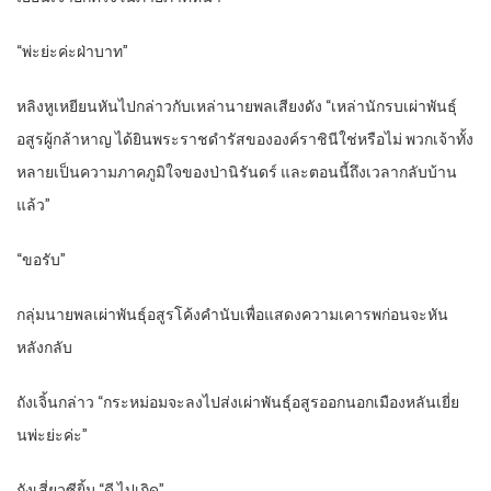
“พ่ะย่ะค่ะฝ่าบาท”
หลิงหูเหยียนหันไปกล่าวกับเหล่านายพลเสียงดัง “เหล่านักรบเผ่าพันธุ์
อสูรผู้กล้าหาญ ได้ยินพระราชดำรัสขององค์ราชินีใช่หรือไม่ พวกเจ้าทั้ง
หลายเป็นความภาคภูมิใจของป่านิรันดร์ และตอนนี้ถึงเวลากลับบ้าน
แล้ว”
“ขอรับ”
กลุ่มนายพลเผ่าพันธุ์อสูรโค้งคำนับเพื่อแสดงความเคารพก่อนจะหัน
หลังกลับ
ถังเจิ้นกล่าว “กระหม่อมจะลงไปส่งเผ่าพันธุ์อสูรออกนอกเมืองหลันเยี่ย
นพ่ะย่ะค่ะ”
ถังเสี่ยวซียิ้ม “ดี ไปเถิด”