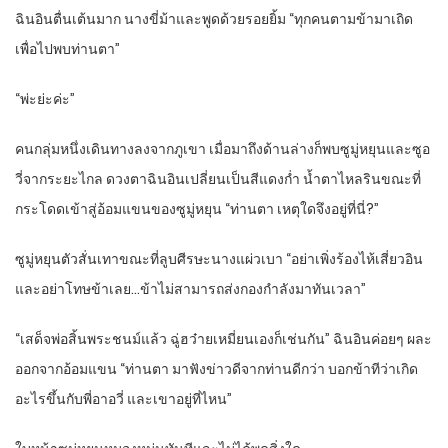
ฉินอินตื่นเต้นมาก นางขี่ม้าและพูดด้วยรอยยิ้ม “ทุกคนตามข้ามาเถิด
เพื่อไปพบท่านตา”
“พ่ะย่ะค่ะ”
คนกลุ่มหนึ่งเดินทางลงจากภูเขา เมื่อมาถึงด้านล่างก็พบซูมู่หยุนและซูอ
วี่จากระยะไกล ดวงตาฉินอินเปลี่ยนเป็นสีแดงก่ำ น้ำตาไหลรินขณะที่
กระโดดเข้าสู่อ้อมแขนของซูมู่หยุน “ท่านตา เหตุใดจึงอยู่ที่นี่?”
ซูมู่หยุนตัวสั่นเทาขณะที่ลูบศีรษะนางแผ่วเบา “อย่าเพิ่งร้องไห้เสี่ยวอิน
และอย่าโทษข้าเลย…ข้าไม่สามารถส่งกองกำลังมาทันเวลา”
“เสด็จพ่อสิ้นพระชนม์แล้ว ฉู่ฮว๋ายเหมี่ยนเองก็เช่นกัน” ฉินอินค่อยๆ ผละ
ออกจากอ้อมแขน “ท่านตา มาฟังข่าวดีจากท่านดีกว่า บอกข้าทีว่าเกิด
อะไรขึ้นกับพี่อาอวี่ และเขาอยู่ที่ไหน”