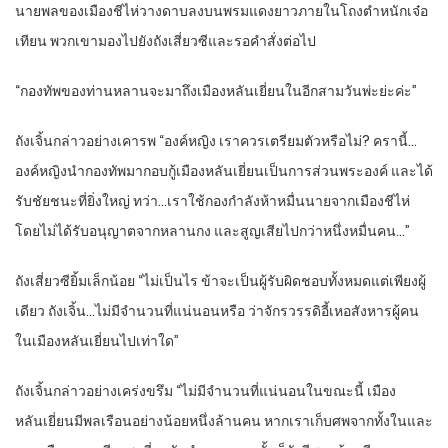
นายพลของเมืองชีไห่วางดาบลงบนพรมแดงยาวภายในโถงตำหนักเจ๋อ
เทียน พวกเขามองไปยังถังเสี่ยวซีและรอคำสั่งต่อไป
“กองทัพของท่านหลานจะมาถึงเมืองหลันเยี่ยนในอีกสามวันพ่ะย่ะค่ะ”
ถังเจิ้นกล่าวอย่างเคารพ “องค์หญิง เราควรเตรียมตัวหรือไม่? ครานี้…
องค์หญิงนำกองทัพมากอบกู้เมืองหลันเยี่ยนเป็นการส่วนพระองค์ และได้
รับชัยชนะที่ยิ่งใหญ่ ทว่า…เราใช้กองกำลังห้าหมื่นนายจากเมืองชีไห่
โดยไม่ได้รับอนุญาตจากหลานกง และสูญเสียไปกว่าหนึ่งหมื่นคน…”
ถังเสี่ยวซียิ้มเล็กน้อย “ไม่เป็นไร ข้าจะเป็นผู้รับผิดชอบทั้งหมดแต่เพียงผู้
เดียว ถังเจิ้น…ไม่มีจำนวนที่แน่นอนหรือ ว่าจักรวรรดิอี้เหอสังหารผู้คน
ในเมืองหลันเยี่ยนไปเท่าใด”
ถังเจิ้นกล่าวอย่างเคร่งขรึม “ไม่มีจำนวนที่แน่นอนในขณะนี้ เมือง
หลันเยี่ยนมีพลเรือนอย่างน้อยหนึ่งล้านคน หากเราเก็บศพจากทั้งในและ