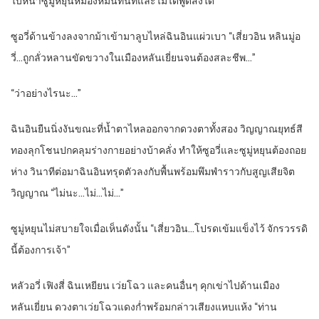
ใบหน้าซูมู่หยุนหมองหม่นทันทีและไม่ได้พูดสิ่งใด
ซูอวี่ด้านข้างลงจากม้าเข้ามาลูบไหล่ฉินอินแผ่วเบา “เสี่ยวอิน หลินมู่อ
วี่…ถูกลั่วหลานขัดขวางในเมืองหลันเยี่ยนจนต้องสละชีพ…”
“ว่าอย่างไรนะ…”
ฉินอินยืนนิ่งงันขณะที่น้ำตาไหลออกจากดวงตาทั้งสอง วิญญาณยุทธ์สี
ทองลุกโชนปกคลุมร่างกายอย่างบ้าคลั่ง ทำให้ซูอวี่และซูมู่หยุนต้องถอย
ห่าง วินาทีต่อมาฉินอินทรุดตัวลงกับพื้นพร้อมพึมพำราวกับสูญเสียจิต
วิญญาณ “ไม่นะ…ไม่…ไม่…”
ซูมู่หยุนไม่สบายใจเมื่อเห็นดังนั้น “เสี่ยวอิน…โปรดเข้มแข็งไว้ จักรวรรดิ
นี้ต้องการเจ้า”
หลัวอวี่ เฟิงสี่ ฉินเหยียน เว่ยโฉว และคนอื่นๆ คุกเข่าไปด้านเมือง
หลันเยี่ยน ดวงตาเว่ยโฉวแดงก่ำพร้อมกล่าวเสียงแหบแห้ง “ท่าน