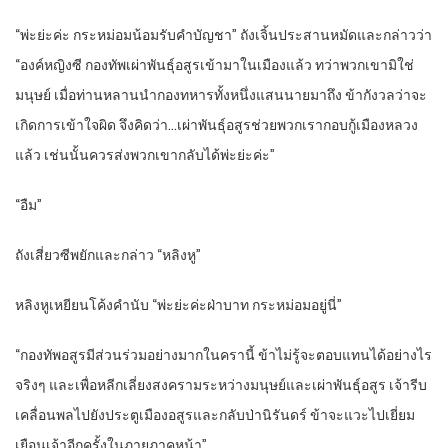
“พ่ะย่ะค่ะ กระหม่อมน้อมรับคำบัญชา” ถังเจิ้นประสานหมัดและกล่าวว่า
“องค์หญิงซี กองทัพเผ่าพันธุ์อสูรเข้ามาในเมืองแล้ว ทว่าพวกเขามิใช่
มนุษย์ เมื่อท่านหลานนำกองทหารทั้งหนึ่งแสนนายมาถึง ข้ากังวลว่าจะ
เกิดการเข้าใจผิด จึงคิดว่า…เผ่าพันธุ์อสูรช่วยพวกเรากอบกู้เมืองหลวง
แล้ว เช่นนั้นควรส่งพวกเขากลับได้พ่ะย่ะค่ะ”
“อืม”
ถังเสี่ยวซีพยักและกล่าว “หลิงหู”
หลิงหูเหยียนโค้งคำนับ “พ่ะย่ะค่ะฝ่าบาท กระหม่อมอยู่นี่”
“กองทัพอสูรมีส่วนร่วมอย่างมากในครานี้ ข้าไม่รู้จะตอบแทนได้อย่างไร
จริงๆ และเพื่อหลีกเลี่ยงสงครามระหว่างมนุษย์และเผ่าพันธุ์อสูร เจ้ารีบ
เคลื่อนพลไปยังประตูเมืองอสูรและกลับป่านิรันดร์ ข้าจะแวะไปเยี่ยม
เยือนเจ้าอีกครั้งในภายภาคหน้า”