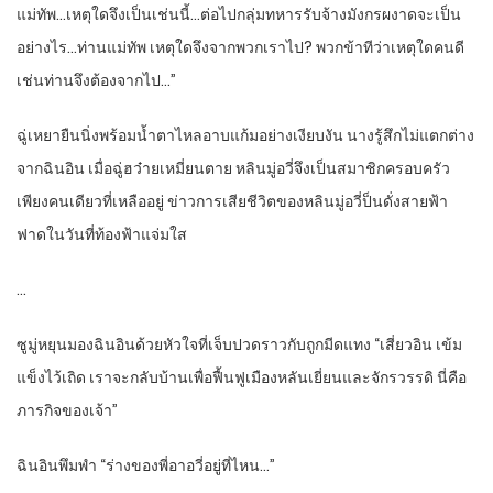
แม่ทัพ…เหตุใดจึงเป็นเช่นนี้…ต่อไปกลุ่มทหารรับจ้างมังกรผงาดจะเป็น
อย่างไร…ท่านแม่ทัพ เหตุใดจึงจากพวกเราไป? พวกข้าทีว่าเหตุใดคนดี
เช่นท่านจึงต้องจากไป…”
ฉู่เหยายืนนิ่งพร้อมน้ำตาไหลอาบแก้มอย่างเงียบงัน นางรู้สึกไม่แตกต่าง
จากฉินอิน เมื่อฉู่ฮว๋ายเหมี่ยนตาย หลินมู่อวี่จึงเป็นสมาชิกครอบครัว
เพียงคนเดียวที่เหลืออยู่ ข่าวการเสียชีวิตของหลินมู่อวี่ป็นดั่งสายฟ้า
ฟาดในวันที่ท้องฟ้าแจ่มใส
…
ซูมู่หยุนมองฉินอินด้วยหัวใจที่เจ็บปวดราวกับถูกมีดแทง “เสี่ยวอิน เข้ม
แข็งไว้เถิด เราจะกลับบ้านเพื่อฟื้นฟูเมืองหลันเยี่ยนและจักรวรรดิ นี่คือ
ภารกิจของเจ้า”
ฉินอินพึมพำ “ร่างของพี่อาอวี่อยู่ที่ไหน…”