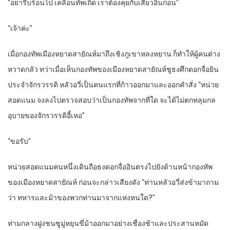
“อย่ารีบร้อนไป เคลื่อนทัพเถิด เราต้องคุยกับเสี่ยวอินก่อน”
“เจ้าค่ะ”
เมื่อกองทัพเมืองหยาดสายัณห์มาถึงเชิงภูเขาหลงหยาน ก็ทำให้ผู้คนต่าง
หวาดกลัว ทว่าเมื่อเห็นกองทัพของเมืองหยาดสายัณห์ชูธงศึกดอกจื่อยิน
ประจำจักรวรรดิ หลัวอวี่เป็นคนแรกที่ก้าวออกมาและออกคำสั่ง “หน่วย
สอดแนม จงลงไปตรวจสอบว่าเป็นกองทัพจากที่ใด จะได้ไม่ตกหลุมกล
อุบายของจักรวรรดิอี้เหอ”
“ขอรับ”
หน่วยสอดแนมคนหนึ่งเดินถือธงดอกจื่ออินตรงไปยังด้านหน้ากองทัพ
ของเมืองหยาดสายัณห์ ก่อนจะกล่าวเสียงดัง “ท่านหลัวอวี่ส่งข้ามาถาม
ว่า ทหารและม้าของพวกท่านมาจากแห่งหนใด?”
ท่ามกลางฝูงชนซูมู่หยุนขี่ม้าออกมาอย่างเชื่องช้าและประสานหมัด