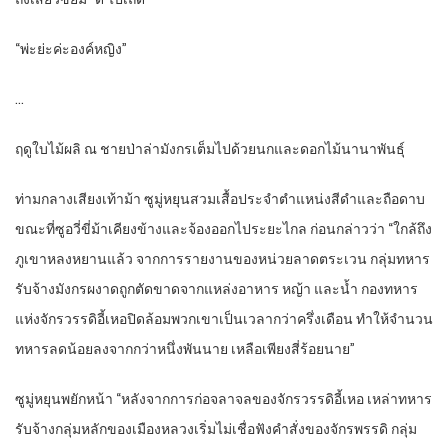
“พ่ะย่ะค่ะองค์หญิง”
…
ฤดูใบไม้ผลิ ณ ชายป่าล่ามังกรเต็มไปด้วยนกและดอกไม้นานาพันธุ์
ท่ามกลางเสียงเท้าม้า ซูมู่หยุนสวมเสื้อประจำตำแหน่งสีดำและถือดาบ
ขณะที่ซูอวี่ขี่ม้าเคียงข้างและจ้องออกไประยะไกล ก่อนกล่าวว่า “ใกล้ถึง
ภูเขาหลงหยานแล้ว จากการรายงานของหน่วยลาดตระเวน กลุ่มทหาร
รับจ้างมังกรผงาดถูกตัดขาดจากแหล่งอาหาร หญ้า และน้ำ กองทหาร
แห่งจักรวรรดิอี้เหอปิดล้อมพวกเขาเป็นเวลากว่าครึ่งเดือน ทำให้จำนวน
ทหารลดน้อยลงจากกว่าหนึ่งพันนาย เหลือเพียงสี่ร้อยนาย”
ซูมู่หยุนพยักหน้า “หลังจากการก่อจลาจลของจักรวรรดิอี้เหอ เหล่าทหาร
รับจ้างกลุ่มหลักของเมืองหลวงเริ่มไม่เชื่อฟังคำสั่งของจักรพรรดิ กลุ่ม