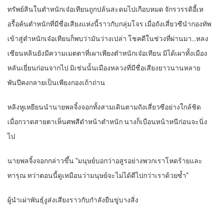
ทรัพย์สินในตำหนักเจ๋อเทียนถูกปล้นสะดมไปเกือบหมด จักรวรรดิอี้เห
อรื้อค้นตำหนักที่มีชื่อเสียงแห่งนี้ราวกับกลุ่มโจร เมื่อถังเสี่ยวซีนำกองทัพ
เข้าสู่ตำหนักเจ๋อเทียนก็พบว่ามันว่างเปล่า โชคดีในช่วงที่ผ่านมา…หลง
เซียนหลินยังมีความเมตตาที่เผาเพียงตำหนักเจ๋อเทียน มิได้เผาทั้งเมือง
หลันเยี่ยนก่อนจากไป มิเช่นนั้นเมืองหลวงที่มีชื่อเสียงยาวนานหลาย
พันปีคงกลายเป็นเพียงกองเถ้าถ่าน
หลิงหูเหยียนนำนายพลจิ้งจอกทั้งสามเดินตามถังเสี่ยวซีอย่างใกล้ชิด
เมื่อกวาดสายตาเห็นศพสีดำหน้าตำหนัก นางก็เบือนหน้าหนีก่อนจะนิ่ง
ไป
นายพลจิ้งจอกกล่าวขึ้น “มนุษย์บอกว่าอสูรอย่างพวกเราโหดร้ายและ
ทารุณ ทว่าตอนนี้ดูเหมือนว่ามนุษย์จะไม่ได้ดีไปกว่าเราด้วยซ้ำ”
ผู้นำเผ่าพันธุ์งูส่งเสียงราวกับกำลังยืนขู่บางสิ่ง