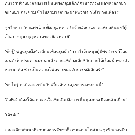
ทหารรับจ้างมังกรผงาดเป็นเพียงกลุ่มเล็กที่สามารถระเบิดพลังออกมา
อย่างน่าเกรงขาม ข้าไม่สามารถประมาทพวกเขาได้อย่างแท้จริง”
ซูอวี่กล่าว “ท่านพ่อ ผู้ก่อตั้งกลุ่มทหารรับจ้างมังกรผงาด…คือหลินมู่อวี่ผู้
เป็นราชบุตรบุญธรรมของจักรพรรดิ”
“ข้ารู้” ซูมู่หยุนดึงบังเหียนเพื่อหยุดม้า “อาอวี่ เด็กหนุ่มผู้มีพรสวรรค์โดด
เด่นดั่งฟ้าประทานพร น่าเสียดาย…ที่ต้องเสียชีวิตภายใต้เงื้อมมือของลั่ว
หลาน เฮ้อ ช่างเป็นความโชคร้ายของจักรวรรดิเสียจริง”
“ข้าไม่รู้ว่าเกิดอะไรขึ้นกับเสี่ยวอินบนภูเขาหลงหยานนี้”
“สิ่งที่เจ้าต้องให้ความสนใจเพิ่มเติม คือการฟื้นฟูสภาพเมืองหลันเยี่ยน”
“เจ้าค่ะ”
ขณะเดียวกันนกพิราบส่งสารสีขาวก็ร่อนลงบนไหล่ของซูอวี่ นางหยิบ