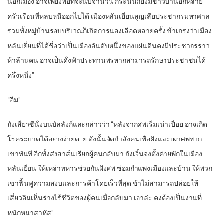
นอกเมือง อาจเพียงพอที่จะนับจำนวน กระนั้นก็ยังมีชาวบ้านอีกหลาย
ครัวเรือนที่หลบหนีออกไปได้ เมืองหลันเยี่ยนสูญเสียประชากรมหาศาล
รวมทั้งหมู่บ้านรอบบริเวณก็เกิดการนองเลือดหลายครั้ง ข้าเกรงว่าเมือง
หลันเยี่ยนที่ได้ชื่อว่าเป็นเมืองอันดับหนึ่งของแผ่นดินคงมีประชากรราว
ห้าล้านคน อาจเป็นดั่งฟ้าประทานพรหากสามารถรักษาประชาชนได้
ครึ่งหนึ่ง”
“อืม”
ถังเสี่ยวซีนั่งบนบัลลังก์และกล่าวว่า “หลังจากศพเริ่มเน่าเปื่อย อาจเกิด
โรคระบาดได้อย่างง่ายดาย ดังนั้นจัดกำลังคนเพื่อฝังและเผาศพพวก
เขาทันที อีกทั้งส่งสาส์นเรียกผู้คนกลับมา ถังเจิ้นจงตั้งค่ายพักในเมือง
หลันเยี่ยน ให้เหล่าทหารช่วยกันฝังศพ ซ่อมกำแพงเมืองและบ้าน ให้พวก
เขาฟื้นฟูความสงบและการค้าโดยเร็วที่สุด ข้าไม่สามารถปล่อยให้
เสี่ยวอินเห็นร่างไร้ชีวิตของผู้คนเมื่อกลับมา เอาล่ะ คงต้องเป็นงานที่
หนักหนาสาหัส”