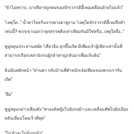
“ข้าไม่ทราบ…บางทีอาจถูกคนของจักรวรรดิอี้เหอเคลื่อนย้ายไปแล้ว”
“เหตุใด…” น้ำตาไหลรินจากดวงตาคู่งาม “เหตุใดจักรวรรดิอี้เหอจึงทำ
เช่นนี้? พวกเขาบอกว่าทุกสรรพสิ่งเท่าเทียมกันมิใช่หรือ…เหตุใดจึง…”
ซูมู่หยุนประสานหมัด “เสี่ยวอิน ลุกขึ้นเถิด มีเพียงเจ้าผู้เดียวเท่านั้นที่
สามารถเรียกเหล่านักรบผู้กล้าหาญกลับมาเพื่อแก้แค้น”
ฉินอินพยักหน้า “ท่านตา กลับบ้านที่ตำหนักเจ๋อเทียนของพวกเรากัน
เถิด”
“อืม”
ซูมู่หยุนกล่าวเสียงดัง “พาองค์หญิงไปยังรถม้า และเคลื่อนทัพไปยังเมือง
หลันเยี่ยนโดยเร็วที่สุด”
“ไม่ ข้าจะไม่นั่งรถม้า”