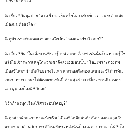
“น่ารำคาญจริง”
ถังเสี่ยวซียิ้มมุมปาก “ท่านพี่รอง เห็นหรือไม่ว่าสองข้างทางนอกกำแพง
เมืองนั่นคือสิ่งใด?”
ถังลู่หัวเราะก่อนจะตอบอย่างใจเย็น “กองศพอย่างไรเล่า?”
ถังเสี่ยวซียิ้ม “ในเมื่อท่านพี่รองรู้ว่าพวกเขาคือศพ เช่นนั้นก็คงพอจะรู้ใช่
หรือไม่เจ้าคะว่าเหตุใดพวกเขาจึงลงเอยเช่นนั้น? ใช่…เพราะกองทัพ
เมืองชีไห่มาช้าเกินไปอย่างไรเล่า หากกองทัพสองแสนของชีไห่มาทัน
เวลา…พวกเขาคงไม่ต้องตายเช่นนี้ ท่านฉู่ฮว๋ายเหมี่ยน ท่านฉินเหลย
และมู่มู่เองก็คงมีชีวิตอยู่”
“เจ้ากำลังพูดเรื่องไร้สาระอันใดอยู่?”
ถังลู่กล่าวด้วยแววตาเคร่งขรึม “เมืองชีไห่คือต้นกำเนิดของตระกูลถัง
หากเราต่อต้านจักรวรรดิอี้เหอที่ทรงพลังนั่นก็คงไม่ต่างจากเอาไม้ซีกไป