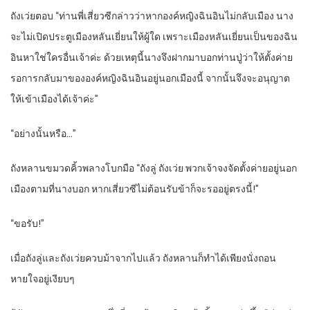
ถังเว่ยตอบ “ท่านพี่เสี่ยวซีกล่าวว่าหากองค์หญิงฉินอินไม่กลับเมือง นาง
จะไม่เปิดประตูเมืองหลันเยี่ยนให้ผู้ใด เพราะเมืองหลันเยี่ยนเป็นของฉิน
อินหาใช่ใครอื่นเจ้าค่ะ ด้วยเหตุนี้นางจึงฝากมาบอกท่านปู่ว่าให้ตั้งค่าย
รอการกลับมาขององค์หญิงฉินอินอยู่นอกเมืองนี้ จากนั้นจึงจะอนุญาต
ให้เข้าเมืองได้เจ้าค่ะ”
“อย่างนั้นหรือ…”
ถังหลานขมวดคิ้วพลางโบกมือ “ถังลู่ ถังเว่ย พวกเจ้าจงจัดตั้งค่ายอยู่นอก
เมืองตามที่นางบอก หากเสี่ยวซีไม่ต้อนรับข้าก็จะรออยู่ตรงนี้!”
“ขอรับ!”
เมื่อถังลู่และถังเว่ยควบม้าจากไปแล้ว ถังหลานก็ทำได้เพียงนั่งถอน
หายใจอยู่เงียบๆ