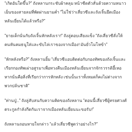
“เกิดอันใดขึ้น?” ถังหลานกระชับผ้าคลุม หน้าซีดตัวสั่นด้วยความหนาว
เย็นของสายลมที่พัดผ่านยามค่ำ “ไม่ใช่ว่าเสี่ยวซีและถังเจิ้นยึดเมือง
หลันเยี่ยนได้แล้วหรือ?”
“ยายเด็กนั่นกับถังเจิ้นหักหลังเรา!” ถังลู่ตอบเสียงแข็ง “ถังเสี่ยวซีสั่งให้
คนหันคมธนูใส่และขับไล่เราของจากเมือง! มันยั่วโมโหข้า”
“หักหลังหรือ?” ถังหลานยิ้ม “เสี่ยวซีแอบติดต่อกับกองทัพของถังเจิ้นและ
เรียกกองทัพเผ่าอสูรมาเพื่อทวงคืนเมืองหลันเยี่ยนจากจักรวรรดิอี้เหอ
หากนั่นคือสิ่งที่เรียกว่าการหักหลัง เช่นนั้นเราทั้งหมดก็คงไม่ต่างจาก
พวกปล้นชาติ”
“ท่านปู่…” ถังลู่สับสนกับความคิดของถังหลาน “ตอนนี้เสี่ยวซีผู้ทรยศวงศ์
ตระกูลกำลังกีดกันเราจากเมืองหลันเยี่ยนนะขอรับ!”
ถังหลานถอนหายใจกล่าว “แล้วเสี่ยวซีพูดว่าอย่างไร?”