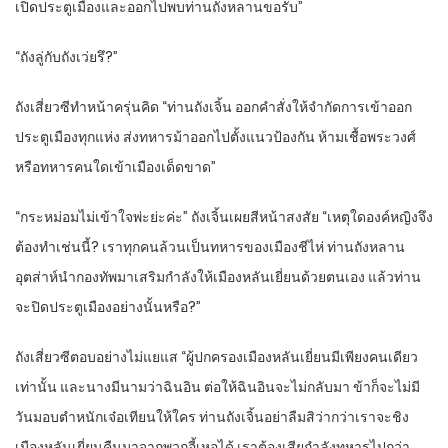
เปิดประตูเมืองและออกไปพบท่านถังหลานขอรับ”
“ถังลู่กับถังเว่ยรึ?”
ถังเสี่ยวซีทำหน้าครุ่นคิด “ท่านถังเจิ้น ออกคำสั่งให้จำกัดการเข้าออก
ประตูเมืองทุกแห่ง ส่งทหารม้าออกไปตั้งแนวป้องกัน ห้ามเชื้อพระวงศ์
หรือทหารคนใดเข้าเมืองเด็ดขาด”
“กระหม่อมไม่เข้าใจพ่ะย่ะค่ะ” ถังเจิ้นเผยสีหน้าสงสัย “เหตุใดองค์หญิงจึง
ต้องทำเช่นนี้? เราทุกคนล้วนเป็นทหารของเมืองชีไห่ ท่านถังหลาน
อุตส่าห์นำกองทัพมาเสริมกำลังให้เมืองหลันเยี่ยนด้วยตนเอง แล้วท่าน
จะปิดประตูเมืองอย่างนั้นหรือ?”
ถังเสี่ยวซีตอบอย่างไม่แยแส “ผู้ปกครองเมืองหลันเยี่ยนมีเพียงคนเดียว
เท่านั้น และนางมีนามว่าฉินอิน ต่อให้ฉินอินจะไม่กลับมา ข้าก็จะไม่มี
วันมอบตำหนักเจ๋อเทียนให้ใคร ท่านถังเจิ้นอย่าลืมสิว่ากว่าเราจะชิง
เมืองหลันเยี่ยนคืนมาจากพวกอี้เหอได้ เราต้องเสียกำลังทหารไปกว่า