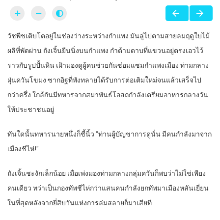
วัชพืชเติบโตอยู่ในช่องว่างระหว่างกำแพง มันลู่ไปตามสายลมฤดูใบไม้
ผลิที่พัดผ่าน ถังเจิ้นยืนนิ่งบนกำแพง กำด้ามดาบที่แขวนอยู่ตรงเอวไว้
ราวกับรูปปั้นหิน เฝ้ามองดูผู้คนช่วยกันซ่อมแซมกำแพงเมือง ท่ามกลาง
ฝุ่นควันโขมง ซากอิฐที่พังทลายได้รับการต่อเติมใหม่จนแล้วเสร็จไป
กว่าครึ่ง ใกล้กันมีทหารจากสมาพันธ์โอสถกำลังเตรียมอาหารกลางวัน
ให้ประชาชนอยู่
ทันใดนั้นทหารนายหนึ่งก็ชี้นิ้ว “ท่านผู้บัญชาการดูนั่น มีคนกำลังมาจาก
เมืองชีไห่!”
ถังเจิ้นชะงักเล็กน้อย เมื่อเพ่งมองท่ามกลางกลุ่มควันก็พบว่าไม่ใช่เพียง
คนเดียว ทว่าเป็นกองทัพชีไห่กว่าแสนคนกำลังยกทัพมาเมืองหลันเยี่ยน
ในที่สุดหลังจากยี่สิบวันแห่งการล่มสลายก็มาเสียที