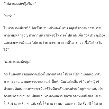
“ไปตามองค์หญิงซีมา!”
“ขอรับ!”
ไม่นาน ถังเสี่ยวซีก็เดินขึ้นมาบนกำแพงในชุดคลุมสีขาวสง่างาม ตาม
มาด้วยเหล่าผู้บัญชาการทหารแห่งชีไห่ ตรงไปหาถังเจิ้น “ปิดประตูเมือง
และส่งทหารม้าออกไปถามว่าพวกเขามาจากที่ใด เราจะเชื่อใจใครไม่
ได้”
“พ่ะย่ะค่ะองค์หญิง”
ถังเจิ้นส่งทหารออกจากเมืองไปตามคำสั่ง ใช้เวลาไม่นานก่อนจะกลับ
มารายงาน นายทหารประสานกำปั้นคำนับต่อถังเสี่ยวซี “องค์หญิงซี
ท่านแม่ทัพถัง กองทัพจากเมืองชีไห่ที่มาเป็นของท่านถังลู่กับท่านถังเว่ย
ตามมาด้วยท่านถังเทียนและท่านถังหลานขอรับ กองทัพหนึ่งแสนนาย
ใกล้เข้ามาแล้ว ท่านถังลู่สั่งให้ข้ามารายงานแก่ท่านถังเสี่ยวซี ให้ท่าน