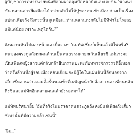
ผู้บัญชาการทหารนายหนึ่งที่สวมผ้าคลุมปิดหน้ายิ้มและเอ่ยขึ้น “ช่างน่า
ขัน หลานสาวยึดเมืองได้ ทว่ากลับไม่ให้ปู่ของตนเข้าเมือง ช่างเป็นเรื่อง
แปลกเสียจริง ถึงกระนั้นดูเหมือน…ท่านหลานกงกลับไม่มีทีท่าโมโหเลย
แม้แต่น้อย เพราะเหตุใดกัน?”
ถังหลานหันไปมองหน้าและยิ้มจางๆ “แม่ทัพเซี่ยงก็เห็นแล้วมิใช่หรือ?
คนของตระกูลถังทุกคนล้วนเป็นคนธรรมดายกเว้นเสี่ยวซี แม่นางจะ
เป็นเพียงหญิงสาวแต่กลับกล้ายืนกรานปะทะกับทหารจักรวรรดิอี้เหอก
ว่าครึ่งล้านที่อยู่รอบเมืองหลันเยี่ยน จะมีผู้ใดในแผ่นดินนี้อีกนอกจาก
เสี่ยวซีหลานสาวจอมดื้อรั้นของข้าที่เผชิญหน้ากับจื่อเย่า หลงเซียนหลิน
ติงซี่และแม่ทัพอีกหลายคนแล้วยังรอดมาได้”
แม่ทัพปริศนายิ้ม “อันที่จริงในบรรดาคนตระกูลถัง คงมีแต่เพียงถังเสี่ยว
ซีเท่านั้นที่มีความกล้าเช่นนี้”
“อืม…”