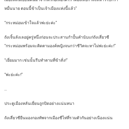
หมื่นนาย ตอนนี้ข้าเป็นเจ้าเมืองแห่งนี้แล้ว”
“กระหม่อมเข้าใจแล้วพ่ะย่ะค่ะ”
ถังเจิ้นลังเลอยู่ครู่หนึ่งก่อนจะประสานกำปั้นคำนับแก่ถังเสี่ยวซี
“กระหม่อมพร้อมจะติดตามองค์หญิงจนกว่าชีวิตจะหาไม่พ่ะย่ะค่ะ!”
“เยี่ยมมาก เช่นนั้นรีบทำตามที่ข้าสั่ง!”
“พ่ะย่ะค่ะ!”
…
ประตูเมืองหลันเยี่ยนถูกปิดอย่างแน่นหนา
ถังเสี่ยวซียืนมองกองทัพจากเมืองชีไห่ที่รวมตัวกันอย่างเนืองแน่น