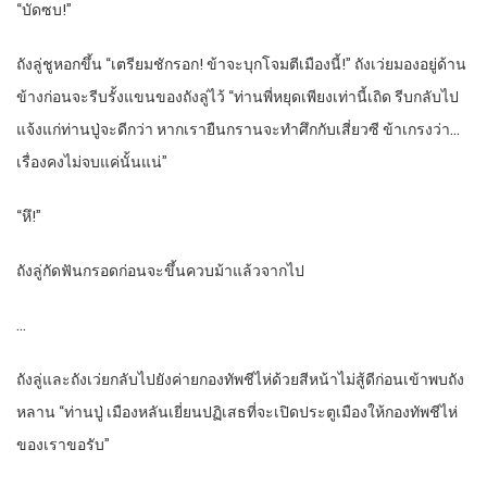
“บัดซบ!”
ถังลู่ชูหอกขึ้น “เตรียมชักรอก! ข้าจะบุกโจมตีเมืองนี้!” ถังเว่ยมองอยู่ด้าน
ข้างก่อนจะรีบรั้งแขนของถังลู่ไว้ “ท่านพี่หยุดเพียงเท่านี้เถิด รีบกลับไป
แจ้งแก่ท่านปู่จะดีกว่า หากเรายืนกรานจะทำศึกกับเสี่ยวซี ข้าเกรงว่า…
เรื่องคงไม่จบแค่นั้นแน่”
“หึ!”
ถังลู่กัดฟันกรอดก่อนจะขึ้นควบม้าแล้วจากไป
…
ถังลู่และถังเว่ยกลับไปยังค่ายกองทัพชีไห่ด้วยสีหน้าไม่สู้ดีก่อนเข้าพบถัง
หลาน “ท่านปู่ เมืองหลันเยี่ยนปฏิเสธที่จะเปิดประตูเมืองให้กองทัพชีไห่
ของเราขอรับ”