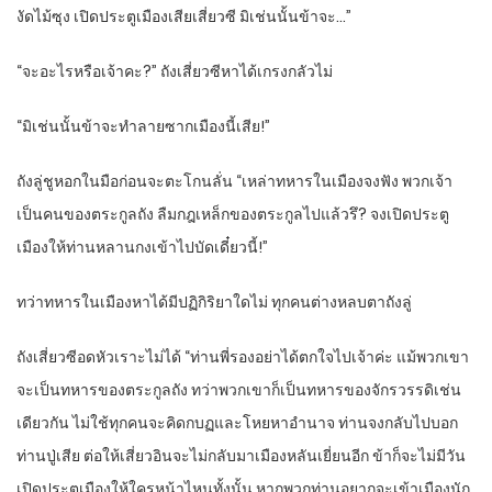
งัดไม้ซุง เปิดประตูเมืองเสียเสี่ยวซี มิเช่นนั้นข้าจะ…”
“จะอะไรหรือเจ้าคะ?” ถังเสี่ยวซีหาได้เกรงกลัวไม่
“มิเช่นนั้นข้าจะทำลายซากเมืองนี้เสีย!”
ถังลู่ชูหอกในมือก่อนจะตะโกนลั่น “เหล่าทหารในเมืองจงฟัง พวกเจ้า
เป็นคนของตระกูลถัง ลืมกฎเหล็กของตระกูลไปแล้วรึ? จงเปิดประตู
เมืองให้ท่านหลานกงเข้าไปบัดเดี๋ยวนี้!”
ทว่าทหารในเมืองหาได้มีปฏิกิริยาใดไม่ ทุกคนต่างหลบตาถังลู่
ถังเสี่ยวซีอดหัวเราะไม่ได้ “ท่านพี่รองอย่าได้ตกใจไปเจ้าค่ะ แม้พวกเขา
จะเป็นทหารของตระกูลถัง ทว่าพวกเขาก็เป็นทหารของจักรวรรดิเช่น
เดียวกัน ไม่ใช้ทุกคนจะคิดกบฏและโหยหาอำนาจ ท่านจงกลับไปบอก
ท่านปู่เสีย ต่อให้เสี่ยวอินจะไม่กลับมาเมืองหลันเยี่ยนอีก ข้าก็จะไม่มีวัน
เปิดประตูเมืองให้ใครหน้าไหนทั้งนั้น หากพวกท่านอยากจะเข้าเมืองนัก