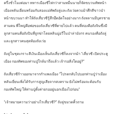
ครึ่งชั่วโมงต่อมา ทหารเมืองชีไห่กว่าสามหมื่นนายก็จัดขบวนทัพหน้า
เมืองหลันเยี่ยนพร้อมกับสองแม่ทัพถังลู่และถังเว่ยควบม้าศึกสีขาวนำ
หน้าขบวนมา ทำให้ถังเสี่ยวซีรู้สึกอึดอัดใจอย่างมาก ถังหลานมีบุตรชาย
สามคน พี่ใหญ่คือพ่อของถังเสี่ยวซีที่ตายไปแล้ว คนที่สองคือถังจินซึ่งมี
ลูกสามคนคือถังปินที่ถูกฆ่าโดยหลินมู่อวี่ในป่าล่ามังกร คนรองคือถังลู่
และลูกสาวคนสุดท้องถังเว่ย
ถังลู่ในชุดเกราะสีเงินเมืองเห็นถังเสี่ยวซีก็ลงจากม้า “เสี่ยวซี เปิดประตู
เมือง กองทัพของท่านปู่ใกล้มาถึงแล้ว เจ้ารอสิ่งใดอยู่?”
ถังเสี่ยวซีก้าวออกมาจากกำแพงเมือง “โปรดกลับไปบอกท่านปู่ว่าเมือง
หลันเยี่ยนเพิ่งได้รับการสูญเสียจากสงคราม ยังไม่พร้อมจะต้อนรับ
กองทัพใหญ่ ให้ท่านปู่ตั้งค่ายรออยู่นอกเมืองไปก่อน”
“เจ้าหมายความว่าอย่างไรเสี่ยวซี?” ถังลู่ขมวดคิ้วถาม