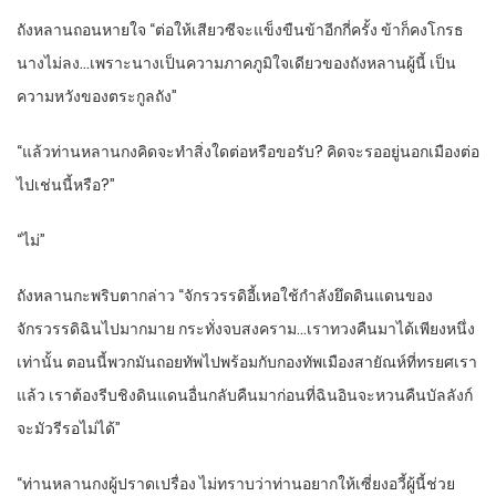
ถังหลานถอนหายใจ “ต่อให้เสียวซีจะแข็งขืนข้าอีกกี่ครั้ง ข้าก็คงโกรธ
นางไม่ลง…เพราะนางเป็นความภาคภูมิใจเดียวของถังหลานผู้นี้ เป็น
ความหวังของตระกูลถัง”
“แล้วท่านหลานกงคิดจะทำสิ่งใดต่อหรือขอรับ? คิดจะรออยู่นอกเมืองต่อ
ไปเช่นนี้หรือ?”
“ไม่”
ถังหลานกะพริบตากล่าว “จักรวรรดิอี้เหอใช้กำลังยึดดินแดนของ
จักรวรรดิฉินไปมากมาย กระทั่งจบสงคราม…เราทวงคืนมาได้เพียงหนึ่ง
เท่านั้น ตอนนี้พวกมันถอยทัพไปพร้อมกับกองทัพเมืองสายัณห์ที่ทรยศเรา
แล้ว เราต้องรีบชิงดินแดนอื่นกลับคืนมาก่อนที่ฉินอินจะหวนคืนบัลลังก์
จะมัวรีรอไม่ได้”
“ท่านหลานกงผู้ปราดเปรื่อง ไม่ทราบว่าท่านอยากให้เซี่ยงอวี้ผู้นี้ช่วย