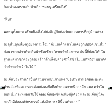
ก็จงทำสงครามกับข้าเสีย! พลธนูเตรียมยิง!”
“ฟึบ!”
พลธนูตั้งแถวเตรียมยิงเล็งไปยังถังลู่กับถังเว่ยและทหารที่อยู่ด้านล่าง
ถังลู่นั้นถูกเลี้ยงดูอย่างตามใจมาตั้งแต่เด็ก เขาไม่เคยถูกปฏิบัติเช่นนี้มา
ก่อน เขากล่าวด้วยสีหน้าซีดเซียว “หากเจ้าต้องการเช่นนี้ก็ย่อมได้! ใน
ฐานะสมาชิกตระกูลถัง เจ้ากล้าเล็งปลายศรใส่ข้ารึ…แม่ทัพถัง? อย่าคิด
ว่าข้าจะจำเจ้าไม่ได้!”
ถังเจิ้นประสานกำปั้นคำนับจากบนกำแพง “ขอประทานอภัยพ่ะย่ะค่ะ
ท่านอ๋องที่สอง กระหม่อมยังคงยึดถือคำสอนจากนิกายถังเสมอ ทว่าใน
ตอนนี้…กระหม่อมรับใช้ต่อองค์หญิงซีแต่เพียงผู้เดียว และถังเจิ้นผู้นี้จะ
ขอภักดีต่อองค์จักรพรรดิแห่งจักรวรรดินี้จนตัวตาย!”