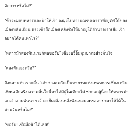
จัดการหรือไม่?”
“ข้าจะมอบทหารและม้าให้เจ้า จงมุ่งไปทางมณฑลดาราที่อยู่ทิศใต้ของ
เมืองหลันเยี่ยน ตรงเข้ายึดเมืองเหลิ่งซิงให้มาอยู่ใต้อำนาจเราเสีย เจ้า
อยากได้คนเท่าไร?”
“ทหารม้าสองพันนายก็พอขอรับ” เซี่ยงอวี้ยิ้มมุมปากอย่างมั่นใจ
“สองพันเองหรือ?”
ถังหลานหัวเราะลั่น “เจ้าช่างสมกับเป็นทายาทแห่งเทพทหารเซี่ยงเหวิน
เทียนเสียจริง ความมั่นใจนี้หาได้มีผู้ใดเทียบไม่ ชายแก่ผู้นี้จะให้ทหารม้า
แก่เจ้าสามพันนาย เจ้าจะยึดเมืองเหลิ่งซิงแห่งมณฑลดารามาให้ได้ใน
สามวันหรือไม่?”
“ขอรับ! เชื่อมือข้าได้เลย!”