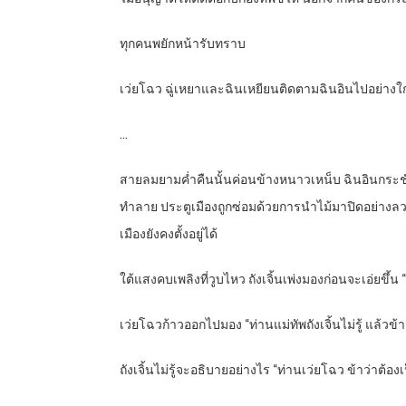
ทุกคนพยักหน้ารับทราบ
เว่ยโฉว ฉู่เหยาและฉินเหยียนติดตามฉินอินไปอย่างใก
…
สายลมยามค่ำคืนนั้นค่อนข้างหนาวเหน็บ ฉินอินกระชั
ทำลาย ประตูเมืองถูกซ่อมด้วยการนำไม้มาปิดอย่างลวกๆ
เมืองยังคงตั้งอยู่ได้
ใต้แสงคบเพลิงที่วูบไหว ถังเจิ้นเพ่งมองก่อนจะเอ่ยขึ้น
เว่ยโฉวก้าวออกไปมอง “ท่านแม่ทัพถังเจิ้นไม่รู้ แล้วข้า
ถังเจิ้นไม่รู้จะอธิบายอย่างไร “ท่านเว่ยโฉว ข้าว่าต้อ