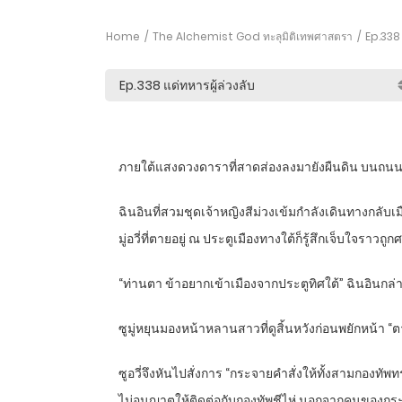
Home
The Alchemist God ทะลุมิติเทพศาสตรา
Ep.338 แ
ภายใต้แสงดวงดาราที่สาดส่องลงมายังผืนดิน บนถนนอั
ฉินอินที่สวมชุดเจ้าหญิงสีม่วงเข้มกำลังเดินทางกลับเมื
มู่อวี่ที่ตายอยู่ ณ ประตูเมืองทางใต้ก็รู้สึกเจ็บใจราวถ
“ท่านตา ข้าอยากเข้าเมืองจากประตูทิศใต้” ฉินอินกล
ซูมู่หยุนมองหน้าหลานสาวที่ดูสิ้นหวังก่อนพยักหน้า “ตา
ซูอวี่จึงหันไปสั่งการ “กระจายคำสั่งให้ทั้งสามกองท
ไม่อนุญาตให้ติดต่อกับกองทัพชีไห่ นอกจากคนของก