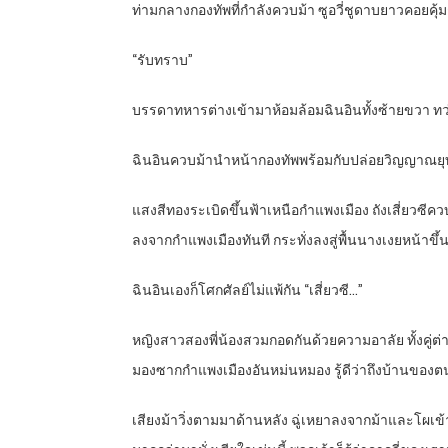
ท่ามกลางกองทัพที่กำลังควบม้า ซูอวี่ชูดาบยาวคอยคุ้
“รับทราบ”
บรรดาทหารต่างเข้ามาห้อมล้อมฉินอินทั้งซ้ายขวา ทว่านา
ฉินอินควบม้านำหน้ากองทัพพร้อมกับปล่อยวิญญาณยุทธ์โ
แสงสีทองระเบิดขึ้นฟ้าเหนือกำแพงเมือง ถังเสี่ยวซีคว
ลงจากกำแพงเมืองทันที กระทั่งลงสู่พื้นนางเงยหน้าขึ้นทั้ง
ฉินอินเองก็โศกศัลย์ไม่แพ้กัน “เสี่ยวซี…”
หญิงสาวสองพี่น้องสวมกอดกันด้วยความอาลัย ทั้งคู่ต่า
มองซากกำแพงเมืองอันหม่นหมอง รู้ดีว่าถึงบ้านของตน
เสียงม้าวิ่งตามมาด้านหลัง ฉู่เหยาลงจากม้าและโผเข้าโ