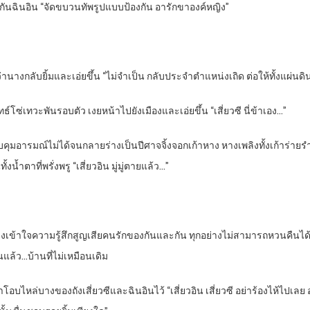
มกันฉินอิน “จัดขบวนทัพรูปแบบป้องกัน อารักขาองค์หญิง”
งกลับยิ้มและเอ่ยขึ้น “ไม่จำเป็น กลับประจำตำแหน่งเถิด ต่อให้ทั้งแผ่นดินนี
ซ่เทวะพันรอบตัว เงยหน้าไปยังเมืองและเอ่ยขึ้น “เสี่ยวซี นี่ข้าเอง…”
บคุมอารมณ์ไม่ได้จนกลายร่างเป็นปีศาจจิ้งจอกเก้าหาง หางเพลิงทั้งเก้าร่ายร
น้ำตาที่พรั่งพรู “เสี่ยวอิน มู่มู่ตายแล้ว…”
งเข้าใจความรู้สึกสูญเสียคนรักของกันและกัน ทุกอย่างไม่สามารถหวนคืนได้ เช
แล้ว…บ้านที่ไม่เหมือนเดิม
อบไหล่บางของถังเสี่ยวซีและฉินอินไว้ “เสี่ยวอิน เสี่ยวซี อย่าร้องไห้ไปเลย