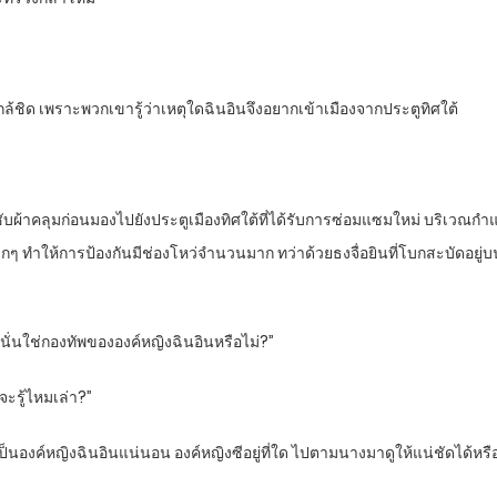
ล้ชิด เพราะพวกเขารู้ว่าเหตุใดฉินอินจึงอยากเข้าเมืองจากประตูทิศใต้
บผ้าคลุมก่อนมองไปยังประตูเมืองทิศใต้ที่ได้รับการซ่อมแซมใหม่ บริเวณกำ
 ทำให้การป้องกันมีช่องโหว่จำนวนมาก ทว่าด้วยธงจื่อยินที่โบกสะบัดอยู่บนน
 “นั่นใช่กองทัพขององค์หญิงฉินอินหรือไม่?”
จะรู้ไหมเล่า?”
งเป็นองค์หญิงฉินอินแน่นอน องค์หญิงซีอยู่ที่ใด ไปตามนางมาดูให้แน่ชัดได้หรื