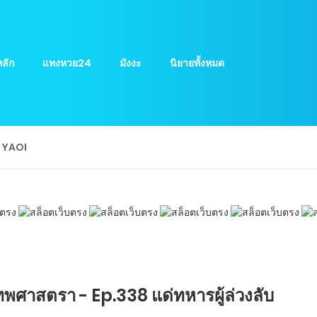
ลัก
แทงหวย24
มังงะ
นิยายทั้งหมด
ย YAOI
พศาสตรา - Ep.338 แด่ทหารผู้ล่วงลับ