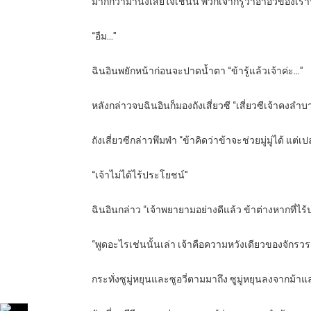
มากกว่ามานั่งเสียใจเช่นนี้ พวกเจ้าก็รู้ว่าอาอวี่ของเร
“อืม…”
ฉินอินพยักหน้าก่อนจะปาดน้ำตา “ข้ารู้แล้วเจ้าค่ะ…”
หลังกล่าวจบฉินอินก็มองถังเสี่ยวซี “เสี่ยวซีเจ้าคงลำ
ถังเสี่ยวซีกล่าวพึมพำ “ข้าคิดว่าข้าจะช่วยมู่มู่ได้ แต
“เจ้าไม่ได้ไร้ประโยชน์”
ฉินอินกล่าว “เจ้าพยายามอย่างดีแล้ว ข้าต่างหากที่ไร
“พูดอะไรเช่นนั้นเล่า เจ้าคือความหวังเดียวของจักรวรรด
กระทั่งซูมู่หยุนและซูอวี่ตามมาถึง ซูมู่หยุนลงจากม้าแ