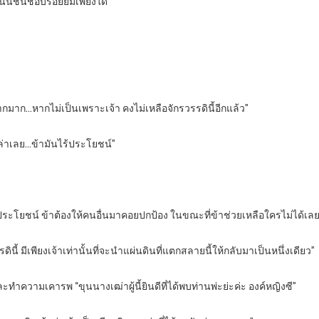
านั้นชื่นชอบรอยยิ้มเพียงใด”
บากมาก…หากไม่เป็นเพราะเจ้า คงไม่เหลือจักรวรรดินี้อีกแล้ว”
่เปล่าเลย…ข้ามันไร้ประโยชน์”
้ประโยชน์ ข้าต้องให้คนอื่นมาคอยปกป้อง ในขณะที่ข้าช่วยเหลือใครไม่ได้เลย 
ินี้ มีเพียงเจ้าเท่านั้นที่จะนำแผ่นดินที่แตกสลายนี้ให้กลับมาเป็นหนึ่งเดียว”
ละทำความเคารพ “ขุนนางเฒ่าผู้นี้ยินดีที่ได้พบท่านพ่ะย่ะค่ะ องค์หญิงซี”