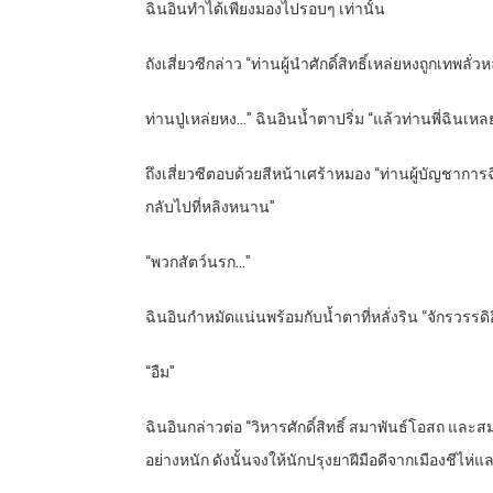
ฉินอินทำได้เพียงมองไปรอบๆ เท่านั้น
ถังเสี่ยวซีกล่าว “ท่านผู้นำศักดิ์สิทธิ์เหล่ยหงถูกเทพลั่ว
ท่านปู่เหล่ยหง…” ฉินอินน้ำตาปริ่ม “แล้วท่านพี่ฉินเ
ถึงเสี่ยวซีตอบด้วยสีหน้าเศร้าหมอง “ท่านผู้บัญชาการ
กลับไปที่หลิงหนาน”
“พวกสัตว์นรก…”
ฉินอินกำหมัดแน่นพร้อมกับน้ำตาที่หลั่งริน “จักรวรรดิอ
“อืม”
ฉินอินกล่าวต่อ “วิหารศักดิ์สิทธิ์ สมาพันธ์โอสถ แล
อย่างหนัก ดังนั้นจงให้นักปรุงยาฝีมือดีจากเมืองชีไห