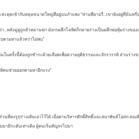
ะดุดเข้ากับหลุมขนาดใหญ่ที่อยู่บนกำแพง “ท่านพี่อาอวี่…เขายังอยู่ที่นั่นหรื
ว่า…หลังมู่มู่ถูกลั่วหลานฆ่า มังกรผลึกโลหิตก็กลายร่างเป็นผลึกห่อหุ้มร่างข
งคนไปตามหาแล้วทว่าไม่พบ”
นในครั้งนี้ต้องถูกชำระด้วยเลือดเพื่อความยุติธรรมและจักรวรรดิ ส่วนร่าง
ะให้คนช่วยออกตามหาอีกแรง”
ส่วนที่คงรูปร่างเดิมเอาไว้ได้ เมื่อผ่านวิหารศักดิ์สิทธิ์และสมาพันธ์โอสถ สอ
บมามีระดับเท่าเดิม ผู้คนเริ่มสัญจรไปมา