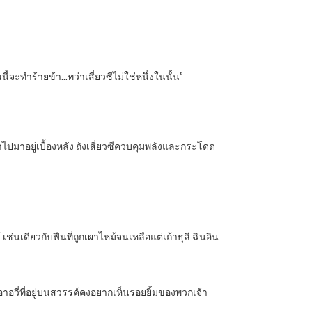
้จะทำร้ายข้า…ทว่าเสี่ยวซีไม่ใช่หนึ่งในนั้น”
ำไปมาอยู่เบื้องหลัง ถังเสี่ยวซีควบคุมพลังและกระโดด
่นเดียวกับฟืนที่ถูกเผาไหม้จนเหลือแต่เถ้าธุลี ฉินอิน
 อาอวี่ที่อยู่บนสวรรค์คงอยากเห็นรอยยิ้มของพวกเจ้า