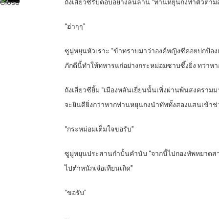
ถังเสี่ยวซีรีบตอบอย่างลนลาน “ท่านหยุนกงทำตัวตามสบ
“ฮ่าๆๆ”
ซูมู่หยุนหัวเราะ “ข้าทราบมาว่าองค์หญิงซีคอยปกป้องเ
ภักดีนี้ทำให้ทหารแก่อย่างกระหม่อมซาบซึ้งยิ่ง ทว่าห
ถังเสี่ยวซียิ้ม “เมืองหลันเยี่ยนนั้นเพิ่งผ่านพ้นสงค
จะยินดียิ่งกว่าหากท่านหยุนกงนำทัพทั้งสองแสนเข้าช่
“กระหม่อมเต็มใจขอรับ”
ซูมู่หยุนประสานกำปั้นคำนับ “จากนี้ไปกองทัพหยาดสาย
ไปตำหนักเจ๋อเทียนเถิด”
“ขอรับ”
…