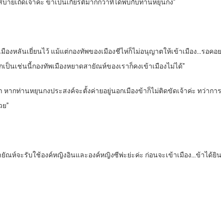
ายเถิดเจ้าค่ะ ข้าเป็นเกียรติมากกว่าที่ได้พบกับท่านหยุนกง”
มืองหลันเยี่ยนไว้ แม้แต่กองทัพของเมืองชีไห่ก็ไม่อนุญาตให้เข้าเมือง…รอคอย
ากเป็นเช่นนี้กองทัพเมืองหยาดสายัณห์ของเราก็คงเข้าเมืองไม่ได้”
รามมา หากท่านหยุนกงประสงค์จะตั้งค่ายอยู่นอกเมืองข้าก็ไม่ติดขัดเจ้าค่ะ ทว่
วย”
ัณห์จะรับใช้องค์หญิงอินและองค์หญิงซีพ่ะย่ะค่ะ ก่อนจะเข้าเมือง…ข้าได้ย