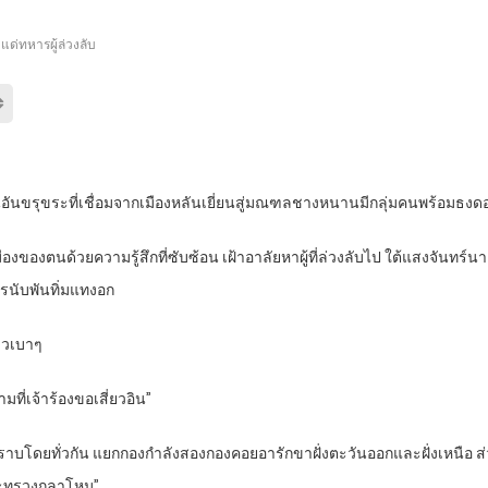
ด่ทหารผู้ล่วงลับ
นขรุขระที่เชื่อมจากเมืองหลันเยี่ยนสู่มณฑลชางหนานมีกลุ่มคนพร้อมธงดอ
องของตนด้วยความรู้สึกที่ซับซ้อน เฝ้าอาลัยหาผู้ที่ล่วงลับไป ใต้แสงจันทร์นางม
ูกศรนับพันทิ่มแทงอก
่าวเบาๆ
มที่เจ้าร้องขอเสี่ยวอิน”
ัพทราบโดยทั่วกัน แยกกองกำลังสองกองคอยอารักขาฝั่งตะวันออกและฝั่งเหนือ ส่
ระทรวงกลาโหม”