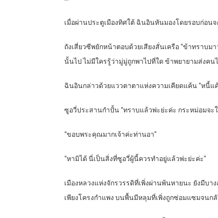
เมื่อผ่านประตูเมืองทิศใต้ ฉินอินหันมองโดยรอบก่อนจะส
ถังเสี่ยวซีพยักหน้าตอบด้วยเสียงสั่นเครือ “ข้าทราบมา
นั้นไป ไม่มีใครรู้ว่ามู่มู่ถูกพาไปที่ใด ข้าพยายามส่
ฉินอินกล่าวด้วยแววตาตาแห่งความเคียดแค้น “หนี้แค้
ซูอวี่ประสานกำปั้น “ทราบแล้วพ่ะย่ะค่ะ กระหม่อมจ
“ขอบพระคุณมากเจ้าค่ะท่านอา”
“หามิได้ นี่เป็นสิ่งที่ซูอวี่ผู้นี้ควรทำอยู่แล้วพ่ะย่ะค่ะ”
เมืองหลวงแห่งจักรวรรดิที่เพิ่งผ่านพ้นหายนะ ยังมีบาง
เพียงโครงกำแพง บนพื้นมีหลุมที่เพิ่งถูกซ่อมแซมจนกลั