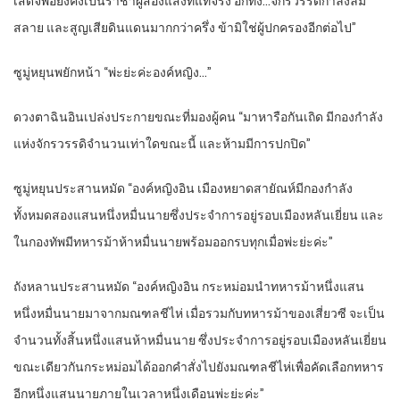
เสด็จพ่อยังคงเป็นราชาผู้ส่องแสงที่แท้จริง อีกทั้ง…จักรวรรดิกำลังล่ม
สลาย และสูญเสียดินแดนมากกว่าครึ่ง ข้ามิใช่ผู้ปกครองอีกต่อไป”
ซูมู่หยุนพยักหน้า “พ่ะย่ะค่ะองค์หญิง…”
ดวงตาฉินอินเปล่งประกายขณะที่มองผู้คน “มาหารือกันเถิด มีกองกำลัง
แห่งจักรวรรดิจำนวนเท่าใดขณะนี้ และห้ามมีการปกปิด”
ซูมู่หยุนประสานหมัด “องค์หญิงอิน เมืองหยาดสายัณห์มีกองกำลัง
ทั้งหมดสองแสนหนึ่งหมื่นนายซึ่งประจำการอยู่รอบเมืองหลันเยี่ยน และ
ในกองทัพมีทหารม้าห้าหมื่นนายพร้อมออกรบทุกเมื่อพ่ะย่ะค่ะ”
ถังหลานประสานหมัด “องค์หญิงอิน กระหม่อมนำทหารม้าหนึ่งแสน
หนึ่งหมื่นนายมาจากมณฑลชีไห่ เมื่อรวมกับทหารม้าของเสี่ยวซี จะเป็น
จำนวนทั้งสิ้นหนึ่งแสนห้าหมื่นนาย ซึ่งประจำการอยู่รอบเมืองหลันเยี่ยน
ขณะเดียวกันกระหม่อมได้ออกคำสั่งไปยังมณฑลชีไห่เพื่อคัดเลือกทหาร
อีกหนึ่งแสนนายภายในเวลาหนึ่งเดือนพ่ะย่ะค่ะ”