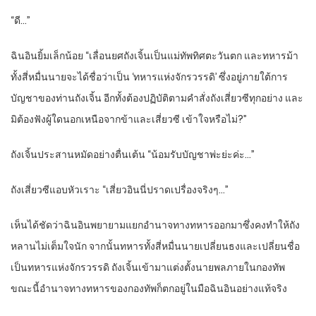
“ดี…”
ฉินอินยิ้มเล็กน้อย “เลื่อนยศถังเจิ้นเป็นแม่ทัพทิศตะวันตก และทหารม้า
ทั้งสี่หมื่นนายจะได้ชื่อว่าเป็น ‘ทหารแห่งจักรวรรดิ’ ซึ่งอยู่ภายใต้การ
บัญชาของท่านถังเจิ้น อีกทั้งต้องปฏิบัติตามคำสั่งถังเสี่ยวซีทุกอย่าง และ
มิต้องฟังผู้ใดนอกเหนือจากข้าและเสี่ยวซี เข้าใจหรือไม่?”
ถังเจิ้นประสานหมัดอย่างตื่นเต้น “น้อมรับบัญชาพ่ะย่ะค่ะ…”
ถังเสี่ยวซีแอบหัวเราะ “เสี่ยวอินนี่ปราดเปรื่องจริงๆ…”
เห็นได้ชัดว่าฉินอินพยายามแยกอำนาจทางทหารออกมาซึ่งคงทำให้ถัง
หลานไม่เต็มใจนัก จากนั้นทหารทั้งสี่หมื่นนายเปลี่ยนธงและเปลี่ยนชื่อ
เป็นทหารแห่งจักรวรรดิ ถังเจิ้นเข้ามาแต่งตั้งนายพลภายในกองทัพ
ขณะนี้อำนาจทางทหารของกองทัพก็ตกอยู่ในมือฉินอินอย่างแท้จริง