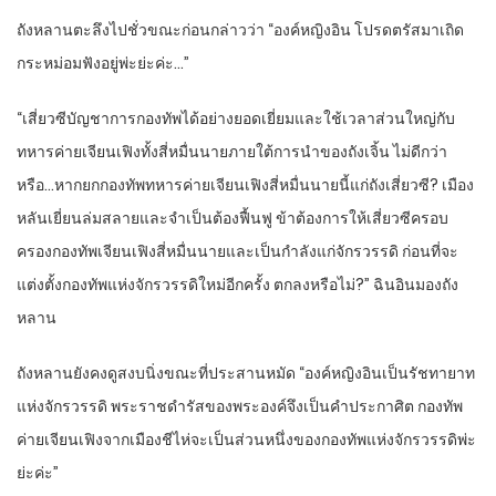
ถังหลานตะลึงไปชั่วขณะก่อนกล่าวว่า “องค์หญิงอิน โปรดตรัสมาเถิด
กระหม่อมฟังอยู่พ่ะย่ะค่ะ…”
“เสี่ยวซีบัญชาการกองทัพได้อย่างยอดเยี่ยมและใช้เวลาส่วนใหญ่กับ
ทหารค่ายเจียนเฟิงทั้งสี่หมื่นนายภายใต้การนำของถังเจิ้น ไม่ดีกว่า
หรือ…หากยกกองทัพทหารค่ายเจียนเฟิงสี่หมื่นนายนี้แก่ถังเสี่ยวซี? เมือง
หลันเยี่ยนล่มสลายและจำเป็นต้องฟื้นฟู ข้าต้องการให้เสี่ยวซีครอบ
ครองกองทัพเจียนเฟิงสี่หมื่นนายและเป็นกำลังแก่จักรวรรดิ ก่อนที่จะ
แต่งตั้งกองทัพแห่งจักรวรรดิใหม่อีกครั้ง ตกลงหรือไม่?” ฉินอินมองถัง
หลาน
ถังหลานยังคงดูสงบนิ่งขณะที่ประสานหมัด “องค์หญิงอินเป็นรัชทายาท
แห่งจักรวรรดิ พระราชดำรัสของพระองค์จึงเป็นคำประกาศิต กองทัพ
ค่ายเจียนเฟิงจากเมืองชีไห่จะเป็นส่วนหนึ่งของกองทัพแห่งจักรวรรดิพ่ะ
ย่ะค่ะ”