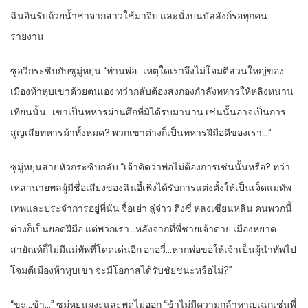
ฉินอินรับถ้วยน้ำชาจากสาวใช้มาจิบ และนั่งบนบัลลังก์รอทุกคน
รายงาน
ซูอวี่กระซิบกับซูมู่หยุน “ท่านพ่อ…เหตุใดเราจึงไม่โจมตีส่วนใหญ่ของ
เมืองห้าหุบเขาด้วยตนเอง ทว่ากลับต้องส่งกองกำลังทหารให้หลิงหนาน
เทียนนั้น…เขาเป็นทหารผ่านศึกที่มิได้รบมานาน เช่นนั้นอาจเป็นการ
สูญเสียทหารม้าทั้งหมด? พวกเขาต่างก็เป็นทหารฝีมือดีของเรา…”
ซูมู่หยุนส่ายหัวกระซิบกลับ “เจ้าคิดว่าพ่อไม่ต้องการเช่นนั้นหรือ? ทว่า
เหล่านายพลผู้มีชื่อเสียงของฉินอี้เพิ่งได้รับการแต่งตั้งให้เป็นเจ็ดแม่ทัพ
เทพและประจำการอยู่ที่นั่น จื่อเย่า ลู่จ่าว ติงซี่ หลงเซียนหลิน คนพวกนี้
ต่างก็เป็นยอดฝีมือ แต่พวกเรา…หลังจากที่พี่ชายเจ้าตาย เมืองหยาด
สายัณห์ก็ไม่มีแม่ทัพที่โดดเด่นอีก อาอวี่…หากพ่อขอให้เจ้าเป็นผู้นำทัพไป
โจมตีเมืองห้าหุบเขา จะมีโอกาสได้รับชัยชนะหรือไม่?”
“ขะ…ข้า…” ซูมู่หยุนผงะและพูดไม่ออก “ข้าไม่มีความกล้าหาญเฉกเช่นพี่