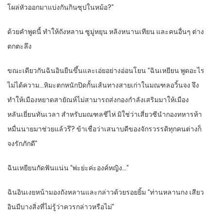
โผล่หัวออกมาแบ่งกันกินซุปในหม้อ?”
ด้วยคำพูดนี้ ทำให้ถังหลาน ซูมู่หยุน หลิงหนานเทียน และคนอื่นๆ ต่าง
ตกตะลึง
ขณะเดียวกันฉินอินยืนขึ้นและเอ่ยอย่างอ่อนโยน “ฉินเหยียน พูดอะไร
ไม่ได้ความ…หิมะตกหนักปิดกั้นเส้นทางสายเก่าในมณฑลอวิ้นจง จึง
ทำให้เมืองหยาดสายัณห์ไม่สามารถส่งกองกำลังเสริมมาให้เมือง
หลันเยี่ยนทันเวลา สำหรับมณฑลชีไห่ มิใช่ว่าเสี่ยวซีนำกองทหารห้า
หมื่นนายมาช่วยแล้วรึ? ข้าเชื่อว่าเสนาบดีของจักรวรรดิทุกคนต่างก็
จงรักภักดี”
ฉินเหยียนกัดฟันแน่น “พ่ะย่ะค่ะองค์หญิง…”
ฉินอินเงยหน้ามองถังหลานและกล่าวด้วยรอยยิ้ม “ท่านหลานกง เสียว
อินมีบางสิ่งที่ไม่รู้ว่าควรกล่าวหรือไม่”