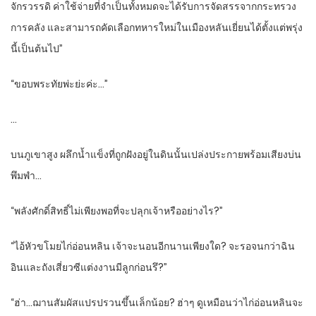
จักรวรรดิ ค่าใช้จ่ายที่จำเป็นทั้งหมดจะได้รับการจัดสรรจากกระทรวง
การคลัง และสามารถคัดเลือกทหารใหม่ในเมืองหลันเยี่ยนได้ตั้งแต่พรุ่ง
นี้เป็นต้นไป”
“ขอบพระทัยพ่ะย่ะค่ะ…”
…
บนภูเขาสูง ผลึกน้ำแข็งที่ถูกฝังอยู่ในดินนั้นเปล่งประกายพร้อมเสียงบ่น
พึมพำ…
“พลังศักดิ์สิทธิ์ไม่เพียงพอที่จะปลุกเจ้าหรืออย่างไร?”
“ไอ้หัวขโมยไก่อ่อนหลิน เจ้าจะนอนอีกนานเพียงใด? จะรอจนกว่าฉิน
อินและถังเสี่ยวซีแต่งงานมีลูกก่อนรึ?”
“ฮ่า…ฌานสัมผัสแปรปรวนขึ้นเล็กน้อย? ฮ่าๆ ดูเหมือนว่าไก่อ่อนหลินจะ