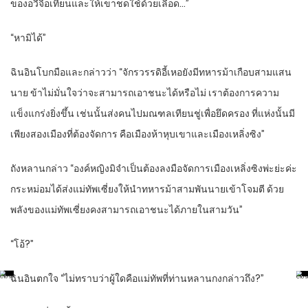
ของอวี่จื้อเทียนและให้เขาชดใช้ด้วยเลือด…”
“หามิได้”
ฉินอินโบกมือและกล่าวว่า “จักรวรรดิอี้เหอยังมีทหารม้าเกือบสามแสน
นาย ข้าไม่มั่นใจว่าจะสามารถเอาชนะได้หรือไม่ เราต้องการความ
แข็งแกร่งยิ่งขึ้น เช่นนั้นส่งคนไปมณฑลเทียนชู่เพื่อยึดครอง ที่แห่งนั้นมี
เพียงสองเมืองที่ต้องจัดการ คือเมืองห้าหุบเขาและเมืองเหลิ่งซิง”
ถังหลานกล่าว “องค์หญิงมิจำเป็นต้องลงมือจัดการเมืองเหลิ่งซิงพ่ะย่ะค่ะ
กระหม่อมได้ส่งแม่ทัพเซี่ยงให้นำทหารม้าสามพันนายเข้าโจมตี ด้วย
พลังของแม่ทัพเซี่ยงคงสามารถเอาชนะได้ภายในสามวัน”
“โอ้?”
ฉินอินตกใจ “ไม่ทราบว่าผู้ใดคือแม่ทัพที่ท่านหลานกงกล่าวถึง?”