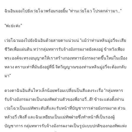
ฉินอินมองไปยังเว่ยโฉวพร้อมรอยยิ้ม “ท่านเว่ยโฉว โปรดกล่าวมา…”
“พ่ะย่ะค่ะ”
เว่ยโฉวมองไปยังฉินอินด้วยสายตาแน่วแน่ “แม้ว่าท่านหลินมู่อวี่จะเสีย
ชีวิตเพื่อแผ่นดิน ทว่ากลุ่มทหารรับจ้างมังกรผงาดยังคงอยู่ ข้าหวังเพียง
พระองค์จะทรงอนุญาตให้เราสร้างกองทหารมังกรผงาดขึ้นใหม่ในเมือง
หลวง ตราบเท่าที่มันยังอยู่ที่นี่ จิตวิญญาณของท่านหลินมู่อวี่จะต้องกลับ
มา”
ดวงตาฉินอินสั่นไหวเล็กน้อยพร้อมเปลี่ยนป็นสีแดงระเรื่อ “กลุ่มทหาร
รับจ้างมังกรผงาดเป็นกองทัพส่วนตัวของพี่อาอวี่…ดี! ข้าจะแต่งตั้งท่าน
เว่ยโฉวเป็นแม่ทัพระดับสี่และรับหน้าที่บัญชาการค่ายมังกรผงาด ส่วน
หลัวอวี่ เฟิงสี่ และฉินเหยียนเป็นแม่ทัพฝ่ายซึ่งทำหน้าที่เป็นรองผู้
บัญชาการ กลุ่มทหารรับจ้างมังกรผงาดเป็นรูปแบบปกติของกองทัพแห่ง