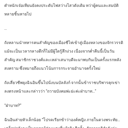
ตำหนักเจ๋อเทียนยังคงประดับไฟสว่างไสวดังเดิม ทว่าผู้คนและสมบัติ
หลายชิ้นหายไป
…
ถังหลานนำทหารคนสำคัญของเมืองชีไห่เข้าสู่เมืองหลวงของจักรวรรดิ
แม้จะเป็นเวลากลางดึกก็ไม่มีผู้ใดรู้สึกง่วง เนื่องจากค่ำคืนนี้เป็นวัน
สำคัญ สมาชิกราชวงศ์และเหล่าเสนาบดีจะมาพบกันเป็นครั้งแรกหลัง
สงคราม ซึ่งหมายถึงแนวโน้มการกระจายอำนาจครั้งใหม่
ถังเสี่ยวซีพยุงฉินอินขึ้นไปนั่งบนบัลลังก์ จากนั้นข้าราชบริพารคุกเข่า
ลงตรงหน้าและกล่าวว่า “ถวายบังคมพ่ะย่ะค่ะฝ่าบาท…”
“ฝ่าบาท?”
ฉินอินส่ายหัวเล็กน้อย “โปรดเรียกข้าว่าองค์หญิง ภายในดวงพระทัย…