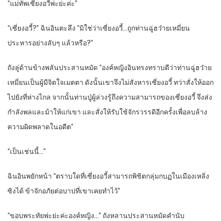
“แม่ทัพเซี่ยงอวี้พ่ะย่ะค่ะ”
“เซี่ยงอวี้?” ฉินอินตะลึง “มิใช่ว่าเซี่ยงอวี้…ถูกท่านฉู่ฮว๋ายเหมี่ยน
ประหารอย่างลับๆ แล้วหรือ?”
ถังลู่ด้านข้างพลันประสานหมัด “องค์หญิงอินทรงทราบดีว่าท่านฉู่ฮว๋าย
เหมี่ยนเป็นผู้มีจิตใจเมตตา ดังนั้นเขาจึงไม่สังหารเซี่ยงอวี้ ทว่าสั่งให้ออก
ไปยังที่ห่างไกล จากนั้นท่านปู่ผู้ล่วงรู้ถึงความสามารถของเซี่ยงอวี้ จึงส่ง
กำลังพลและม้าให้แก่เขา และสั่งให้รับใช้จักรวรรดิอีกครั้งเพื่อลบล้าง
ความผิดพลาดในอดีต”
“เป็นเช่นนี้…”
ฉินอินพยักหน้า “ตราบใดที่เซี่ยงอวี้สามารถพิชิตกลุ่มกบฏในเมืองเหลิ่ง
ซิงได้ ข้าจักอภัยต่อบาปที่เขาเคยทำไว้”
“ขอบพระทัยพ่ะย่ะค่ะองค์หญิง…” ถังหลานประสานหมัดคำนับ