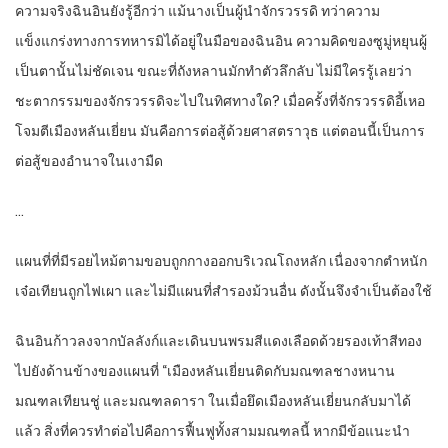
ความจริงฉินอินยังรู้อีกว่า แม้นางเป็นผู้นำจักรวรรดิ ทว่าความ
แข็งแกร่งทางการทหารมิได้อยู่ในมือของฉินอิน ความคิดของซูมู่หยุนผู้
เป็นตานั้นไม่ชัดเจน ขณะที่ถังหลานมักทำตัวลึกลับ ไม่มีใครรู้เลยว่า
ชะตากรรมของจักรวรรดิจะไปในทิศทางใด? เมื่อครั้งที่จักรวรรดิอี้เหอ
โจมตีเมืองหลันเยี่ยน มันคือการต่อสู้ด้วยศาสตราวุธ แต่ตอนนี้เป็นการ
ต่อสู้ของอำนาจในเงามืด
…
แผนที่ที่มีรอยไหม้ตามขอบถูกกางออกบริเวณโถงหลัก เนื่องจากตำหนัก
เจ๋อเทียนถูกไฟเผา และไม่มีแผนที่สำรองม้วนอื่น ดังนั้นจึงจำเป็นต้องใช้
ฉินอินก้าวลงจากบัลลังก์และเดินบนพรมสีแดงเลือดด้วยรองเท้าสีทอง
ไปยังด้านข้างของแผนที่ “เมืองหลันเยี่ยนติดกับมณฑลชางหนาน
มณฑลเทียนชู่ และมณฑลดารา ในเมื่อยึดเมืองหลันเยี่ยนกลับมาได้
แล้ว สิ่งที่ควรทำต่อไปคือการฟื้นฟูทั้งสามมณฑลนี้ หากมีข้อแนะนำ