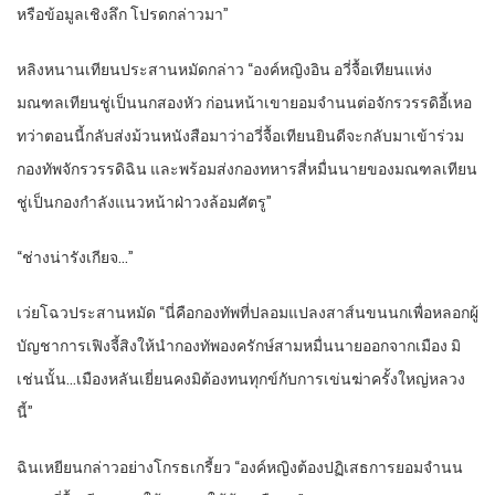
หรือข้อมูลเชิงลึก โปรดกล่าวมา”
หลิงหนานเทียนประสานหมัดกล่าว “องค์หญิงอิน อวี่จื้อเทียนแห่ง
มณฑลเทียนชู่เป็นนกสองหัว ก่อนหน้าเขายอมจำนนต่อจักรวรรดิอี้เหอ
ทว่าตอนนี้กลับส่งม้วนหนังสือมาว่าอวี่จื้อเทียนยินดีจะกลับมาเข้าร่วม
กองทัพจักรวรรดิฉิน และพร้อมส่งกองทหารสี่หมื่นนายของมณฑลเทียน
ชู่เป็นกองกำลังแนวหน้าฝ่าวงล้อมศัตรู”
“ช่างน่ารังเกียจ…”
เว่ยโฉวประสานหมัด “นี่คือกองทัพที่ปลอมแปลงสาส์นขนนกเพื่อหลอกผู้
บัญชาการเฟิงจี้สิงให้นำกองทัพองครักษ์สามหมื่นนายออกจากเมือง มิ
เช่นนั้น…เมืองหลันเยี่ยนคงมิต้องทนทุกข์กับการเข่นฆ่าครั้งใหญ่หลวง
นี้”
ฉินเหยียนกล่าวอย่างโกรธเกรี้ยว “องค์หญิงต้องปฏิเสธการยอมจำนน