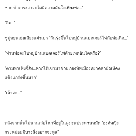
ชาย ข้าเกรงว่าจะไม่มีความมั่นใจเพียงพอ…”
“อืม…”
ซูมู่หยุนเอ่ยเสียงแผ่วเบา “วันรุ่งขึ้นไปหมู่บ้านแบดเจอร์ไฟกับพ่อเถิด…”
“ท่านพ่อจะไปหมู่บ้านแบดเจอร์ไฟด้วยเหตุอันใดหรือ?”
“ตามหาเฟิงจี้สิง…หากได้เขามาช่วย กองทัพเมืองหยาดสายัณห์คง
แข็งแกร่งขึ้นมาก”
“เจ้าค่ะ…”
…
หลังจากนั้นไม่นานเว่ยโฉวที่อยู่ในฝูงชนประสานหมัด “องค์หญิง
กระหม่อมมีบางสิ่งอยากจะทูล”