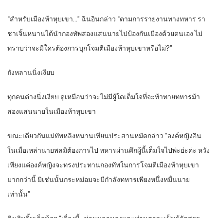
“สำหรับเมืองห้าหุบเขา…” ฉินอินกล่าว “ตามการรายงานทางทหาร รา
ชาเจิ้นหนานได้นำกองทัพสองแสนนายไปป้องกันเมืองด้วยตนเอง ไม่
ทราบว่าจะมีใครต้องการบุกโจมตีเมืองห้าหุบเขาหรือไม่?”
ถังหลานนิ่งเงียบ
ทุกคนต่างนิ่งเงียบ ดูเหมือนว่าจะไม่มีผู้ใดเต็มใจที่จะท้าทายทหารม้า
สองแสนนายในเมืองห้าหุบเขา
ขณะเดียวกันแม่ทัพหลิงหนานเทียนประสานหมัดกล่าว “องค์หญิงอิน
ในเมื่อเหล่านายพลมิต้องการไป ทหารผ่านศึกผู้นี้เต็มใจไปพ่ะย่ะค่ะ หวัง
เพียงแค่องค์หญิงจะทรงประทานกองทัพในการโจมตีเมืองห้าหุบเขา
มากกว่านี้ มิเช่นนั้นกระหม่อมจะมีกำลังทหารเพียงหนึ่งหมื่นนาย
เท่านั้น”