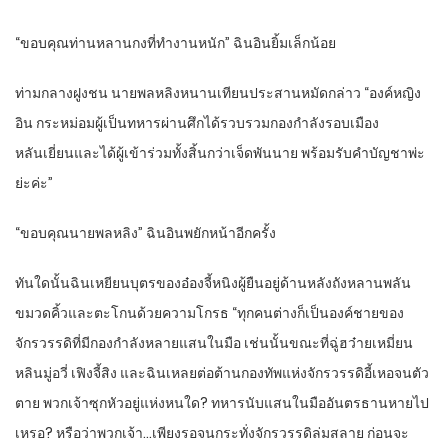
“ขอบคุณท่านหลานกงที่ทำงานหนัก” ฉินอินยิ้มเล็กน้อย
ท่ามกลางฝูงชน นายพลหลิงหนานเทียนประสานหมัดกล่าว “องค์หญิง
อิน กระหม่อมผู้เป็นทหารผ่านศึกได้รวบรวมกองกำลังรอบเมือง
หลันเยี่ยนและได้ผู้เข้าร่วมทั้งสิ้นกว่าเจ็ดพันนาย พร้อมรับคำบัญชาพ่ะ
ย่ะค่ะ”
“ขอบคุณนายพลหลิง” ฉินอินพยักหน้าอีกครั้ง
ทันใดนั้นฉินเหยียนบุตรของอ๋องจี้หนิงผู้ยืนอยู่ด้านหลังถังหลานพลัน
ขมวดคิ้วและตะโกนด้วยความโกรธ “ทุกคนต่างก็เป็นองค์ชายของ
จักรวรรดิที่มีกองกำลังหลายแสนในมือ เช่นนั้นขณะที่ฉู่ฮว๋ายเหมี่ยน
หลินมู่อวี่ เฟิงจี้สิง และฉินเหลยต่อต้านกองทัพแห่งจักรวรรดิอี้เหอจนตัว
ตาย พวกเจ้าซุกหัวอยู่แห่งหนใด? ทหารนับแสนในมืออันตรธานหายไป
เหรอ? หรือว่าพวกเจ้า…เพียงรอจนกระทั่งจักรวรรดิล่มสลาย ก่อนจะ