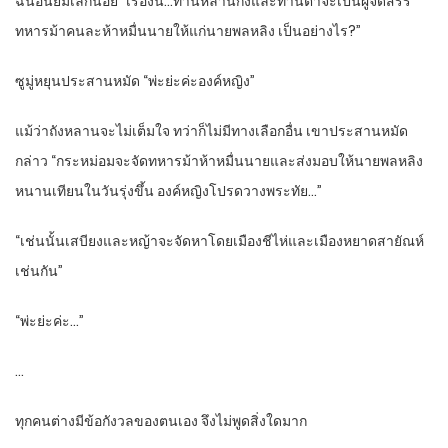
ฉินอินยิ้มเล็กน้อย “เรื่องนี้…ท่านหลานกงและท่านตาจะเป็นผู้จัดสรร
ทหารม้าคนละห้าหมื่นนายให้แก่นายพลหลิง เป็นอย่างไร?”
ซูมู่หยุนประสานหมัด “พ่ะย่ะค่ะองค์หญิง”
แม้ว่าถังหลานจะไม่เต็มใจ ทว่าก็ไม่มีทางเลือกอื่น เขาประสานหมัด
กล่าว “กระหม่อมจะจัดทหารม้าห้าหมื่นนายและส่งมอบให้นายพลหลิง
หนานเทียนในวันรุ่งขึ้น องค์หญิงโปรดวางพระทัย…”
“เช่นนั้นเสบียงและหญ้าจะจัดหาโดยเมืองชีไห่และเมืองหยาดสายัณห์
เช่นกัน”
“พ่ะย่ะค่ะ…”
…
ทุกคนต่างมีข้อกังวลของตนเอง จึงไม่พูดสิ่งใดมาก