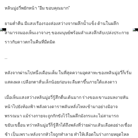
หลินมู่อวี่พยักหน้า “อืม ขอบคุณมาก”
ยามค่ำคืน มีแสงเรืองรองส่องสว่างจากผลึกน้ำแข็ง ด้านในผลึก
สามารถมองเห็นเงาจางๆ ของมนุษย์พร้อมลำแสงลึกลับเปล่งประกาย
ราวกับดาวตกในคืนที่มืดมิด
…
หลังจากผ่านไปหนึ่งเดือนเต็ม ในที่สุดความอุตสาหะของหลินมู่อวี่ก็เริ่ม
แสดงผล เปลือกตาสั่นเล็กน้อยก่อนจะลืมตาขึ้นภายใต้แสงดาว
เมื่อเห็นแสงสว่างหลินมู่อวี่รู้สึกตื่นเต้นมาก ร่างของเขานอนหงายหัน
หน้าไปยังท้องฟ้า พลังดวงดาราพลันหลั่งไหลเข้ามาอย่างมิอาจ
พรรณนา แม้ร่างกายจะถูกกักขังไว้ในผลึกมังกรและไม่สามารถ
ขยับเขยื้อน ทว่าหลินมู่อวี่ก็รู้สึกได้ถึงพลังที่ว่ายผ่านเส้นเลือดอย่างเชื่อง
ช้า เป็นเพราะหลังจากหัวใจถูกทำลาย ทำให้เลือดในร่างกายหยุดไหล