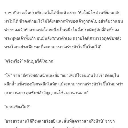
ราชาปีศาจเจ็ดประทีปอดไม่ได้ที่จะหัวเราะ “หัวใจมิใช่ส่วนที่ย้อนกลับ
มาไม่ได้ ข้าคงทำอะไรไม่ได้เลยหากหัวของเจ้าถูกตัดไป อย่าลืมว่าแขน
ซ้ายของเจ้าทำจากแท่งโลหะซึ่งเป็นหนึ่งในสิ่งประดิษฐ์ศักดิ์สิทธิ์ของ
พระพุทธเจ้าทั้งเก้า มันมีพลังรักษาตัวเอง ตราบใดที่สามารถดูดซับพลัง
ทางโลกอย่างเพียงพอ ก็จะสามารถก่อร่างหัวใจขึ้นใหม่ได้”
“จริงหรือ?” หลินมู่อวี่ดีใจมาก
“ใช่” ราชาปีศาจพยักหน้าและยิ้ม “อย่าเพิ่งดีใจจนเกินไป เราติดอยู่ใน
ผลึกน้ำแข็งของมังกรผลึกโลหิต แม้จะสามารถก่อร่างหัวใจขึ้นใหม่ ทว่า
กระบวนการดูดซับพลังวิญญาณใช้เวลานานมาก”
“นานเพียงใด?”
“อาจยาวนานได้ถึงหลายร้อยปี และสั้นที่สุดราวสามถึงห้าปี” ราชา