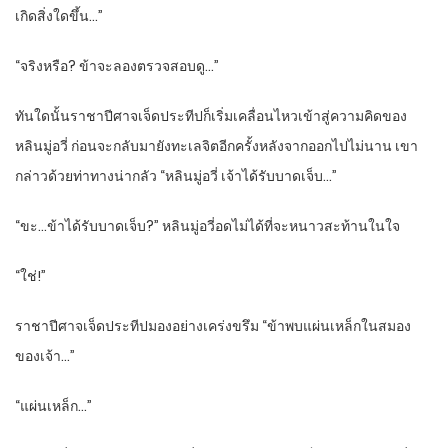
เกิดสิ่งใดขึ้น…”
“จริงหรือ? ข้าจะลองตรวจสอบดู…”
ทันใดนั้นราชาปีศาจเจ็ดประทีปก็เริ่มเคลื่อนไหวเข้าสู่ความคิดของ
หลินมู่อวี่ ก่อนจะกลับมายังทะเลจิตอีกครั้งหลังจากออกไปไม่นาน เขา
กล่าวด้วยท่าทางน่ากลัว “หลินมู่อวี่ เจ้าได้รับบาดเจ็บ…”
“ขะ…ข้าได้รับบาดเจ็บ?” หลินมู่อวี่อดไม่ได้ที่จะหนาวสะท้านในใจ
“ใช่!”
ราชาปีศาจเจ็ดประทีปมองอย่างเคร่งขรึม “ข้าพบแผ่นเหล็กในสมอง
ของเจ้า…”
“แผ่นเหล็ก…”