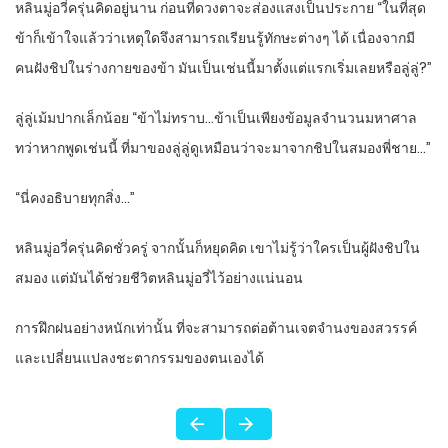
หลินมู่อวี่ครุ่นคิดอยู่นาน ก่อนที่ดวงตาจะส่องแสงเป็นประกาย “ในที่สุด
ข้าก็เข้าใจแล้วว่าเหตุใดจึงสามารถเรียนรู้ทักษะต่างๆ ได้ เนื่องจากมี
คนฝังชิปในร่างกายของข้า มันเป็นเช่นนี้มาตั้งแต่แรกเริ่มเลยหรือลู่ลู่?”
ลู่ลู่เม้มปากเล็กน้อย “ข้าไม่ทราบ…ข้าเป็นเพียงข้อมูลจำนวนมหาศาล
ทว่าหากพูดเช่นนี้ ที่มาของลู่ลู่ดูเหมือนว่าจะมาจากชิปในสมองพี่ชาย…”
“นี่คงอธิบายทุกสิ่ง…”
หลินมู่อวี่ครุ่นคิดชั่วครู่ จากนั้นก็หยุดคิด เขาไม่รู้ว่าใครเป็นผู้ฝังชิปใน
สมอง แต่มันได้ช่วยชีวิตหลินมู่อวี่ไว้อย่างแน่นอน
การฝึกฝนอย่างหนักเท่านั้น ที่จะสามารถต่อต้านเจตจำนงของสวรรค์
และเปลี่ยนแปลงชะตากรรมของตนเองได้