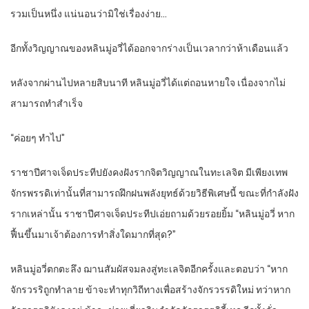
รวมเป็นหนึ่ง แน่นอนว่ามิใช่เรื่องง่าย…
อีกทั้งวิญญาณของหลินมู่อวี่ได้ออกจากร่างเป็นเวลากว่าห้าเดือนแล้ว
หลังจากผ่านไปหลายสิบนาที หลินมู่อวี่ได้แต่ถอนหายใจ เนื่องจากไม่
สามารถทำสำเร็จ
“ค่อยๆ ทำไป”
ราชาปีศาจเจ็ดประทีปยังคงฝังรากจิตวิญญาณในทะเลจิต มีเพียงเทพ
จักรพรรดิเท่านั้นที่สามารถฝึกฝนพลังยุทธ์ด้วยวิธีพิเศษนี้ ขณะที่กำลังฝัง
รากเหล่านั้น ราชาปีศาจเจ็ดประทีปเอ่ยถามด้วยรอยยิ้ม “หลินมู่อวี่ หาก
ฟื้นขึ้นมาเจ้าต้องการทำสิ่งใดมากที่สุด?”
หลินมู่อวี่ตกตะลึง ฌานสัมผัสจมลงสู่ทะเลจิตอีกครั้งและตอบว่า “หาก
จักรวรริถูกทำลาย ข้าจะทำทุกวิถีทางเพื่อสร้างจักรวรรดิใหม่ ทว่าหาก