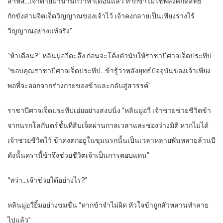
สาหัส…เจ้าตายมานานกว่าห้าเดือนแล้ว หากข้าไม่ใช้พลังศักดิ์สิทธิ์
กักขังสามจิตเจ็ดวิญญาณของเจ้าไว้ เจ้าคงกลายเป็นเพียงร่างไร้
วิญญาณอย่างแท้จริง”
“ห้าเดือน?” หลินมู่อวี่ตะลึง ก่อนจะโค้งคำนับให้ราชาปีศาจเจ็ดประทีป
“ขอบคุณราชาปีศาจเจ็ดประทีป…ข้ารู้ว่าพลังยุทธ์ปัจจุบันของเจ้าเพียง
พอที่จะออกจากร่างกายของข้าและกลับสู่สวรรค์”
ราชาปีศาจเจ็ดประทีปเอ่ยอย่างสงบนิ่ง “หลินมู่อวี่ เจ้าช่วยช่วยชีวิตข้า
จากนรกโลกันตร์ชั้นที่สิบเจ็ดผ่านกาลเวลาและช่องว่างมิติ หากไม่ได้
เจ้าช่วยชีวิตไว้ ข้าคงตกอยู่ในขุมนรกนั้นเป็นเวลาหลายพันหลายล้านปี
ดังนั้นครานี้ข้าจึงช่วยชีวิตเจ้าเป็นการตอบแทน”
“ทว่า…เจ้าช่วยได้อย่างไร?”
หลินมู่อวี่ยิ้มอย่างขมขื่น “หากข้าจำไม่ผิด หัวใจข้าถูกลั่วหลานทำลาย
ไปแล้ว”