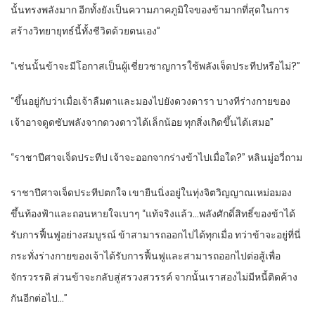
นั้นทรงพลังมาก อีกทั้งยังเป็นความภาคภูมิใจของข้ามากที่สุดในการ
สร้างวิทยายุทธ์นี้ทั้งชีวิตด้วยตนเอง”
“เช่นนั้นข้าจะมีโอกาสเป็นผู้เชี่ยวชาญการใช้พลังเจ็ดประทีปหรือไม่?”
“ขึ้นอยู่กับว่าเมื่อเจ้าลืมตาและมองไปยังดวงดารา บางทีร่างกายของ
เจ้าอาจดูดซับพลังจากดวงดาวได้เล็กน้อย ทุกสิ่งเกิดขึ้นได้เสมอ”
“ราชาปีศาจเจ็ดประทีป เจ้าจะออกจากร่างข้าไปเมื่อใด?” หลินมู่อวี่ถาม
ราชาปีศาจเจ็ดประทีปตกใจ เขายืนนิ่งอยู่ในทุ่งจิตวิญญาณเหม่อมอง
ขึ้นท้องฟ้าและถอนหายใจเบาๆ “แท้จริงแล้ว…พลังศักดิ์สิทธิ์ของข้าได้
รับการฟื้นฟูอย่างสมบูรณ์ ข้าสามารถออกไปได้ทุกเมื่อ ทว่าข้าจะอยู่ที่นี่
กระทั่งร่างกายของเจ้าได้รับการฟื้นฟูและสามารถออกไปต่อสู้เพื่อ
จักรวรรดิ ส่วนข้าจะกลับสู่สรวงสวรรค์ จากนั้นเราสองไม่มีหนี้ติดค้าง
กันอีกต่อไป…”