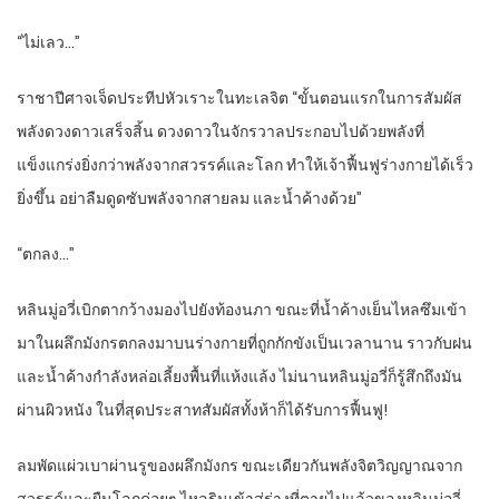
“ไม่เลว…”
ราชาปีศาจเจ็ดประทีปหัวเราะในทะเลจิต “ขั้นตอนแรกในการสัมผัส
พลังดวงดาวเสร็จสิ้น ดวงดาวในจักรวาลประกอบไปด้วยพลังที่
แข็งแกร่งยิ่งกว่าพลังจากสวรรค์และโลก ทำให้เจ้าฟื้นฟูร่างกายได้เร็ว
ยิ่งขึ้น อย่าลืมดูดซับพลังจากสายลม และน้ำค้างด้วย”
“ตกลง…”
หลินมู่อวี่เบิกตากว้างมองไปยังท้องนภา ขณะที่น้ำค้างเย็นไหลซึมเข้า
มาในผลึกมังกรตกลงมาบนร่างกายที่ถูกกักขังเป็นเวลานาน ราวกับฝน
และน้ำค้างกำลังหล่อเลี้ยงพื้นที่แห้งแล้ง ไม่นานหลินมู่อวี่ก็รู้สึกถึงมัน
ผ่านผิวหนัง ในที่สุดประสาทสัมผัสทั้งห้าก็ได้รับการฟื้นฟู!
ลมพัดแผ่วเบาผ่านรูของผลึกมังกร ขณะเดียวกันพลังจิตวิญญาณจาก