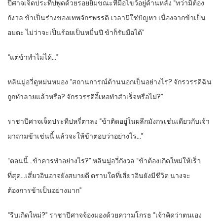
ปีศาจเจ็ดประทีปพูดด้วยรอยยิ้มขณะที่มือไขว้อยู่ด้านหลัง “ทว่ามิต้อง
กังวล ข้าเป็นร่างของเทพจักรพรรดิ เวลามิใช่ปัญหา เนื่องจากข้าเป็น
อมตะ ไม่ว่าจะเป็นร้อยเป็นหมื่นปี ข้าก็รับมือได้”
“แต่ข้าทำไม่ได้…”
หลินมู่อวี่ดูหม่นหมอง “สถานการณ์ด้านนอกเป็นอย่างไร? จักรวรรดิฉิน
ถูกทำลายแล้วหรือ? จักรวรรดิอี้เหอทำสำเร็จหรือไม่?”
ราชาปีศาจเจ็ดประทีปหรี่ตาลง “ข้าติดอยู่ในผลึกมังกรเช่นเดียวกับเจ้า
มาถามข้าเช่นนี้ แล้วจะให้ข้าตอบว่าอย่างไร…”
“ตอนนี้…ข้าควรทำอย่างไร?” หลินมู่อวี่กังวล “ข้าต้องเกิดใหม่ให้เร็ว
ที่สุด…เสี่ยวอินอาจยังสบายดี ตราบใดที่เสี่ยวอินยังมีชีวิต นางจะ
ต้องการข้าเป็นอย่างมาก”
“รีบเกิดใหม่?” ราชาปีศาจจ้องมองด้วยความโกรธ “เจ้าคิดว่าตนเอง