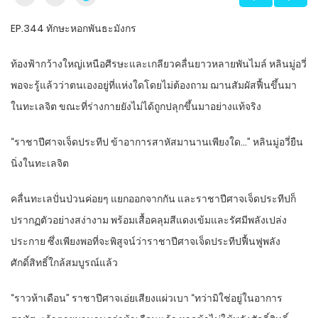
EP.344 ทักษะหอกพันธะมังกร
ท้องฟ้ากว้างใหญ่เหนือศีรษะและเกลียวคลื่นยาวหลายพันไมล์ หลินมู่อวี่
พอจะรู้แล้วว่าตนเองอยู่ที่แห่งใดโดยไม่ต้องถาม ฌานสัมผัสฟื้นขึ้นมา
ในทะเลจิต ขณะที่ร่างกายยังไม่ได้ถูกปลุกขึ้นมาอย่างแท้จริง
“ราชาปีศาจเจ็ดประทีป ข้าอาการสาหัสมานานเพียงใด…” หลินมู่อวี่ยืน
นิ่งในทะเลจิต
คลื่นทะเลปั่นป่วนค่อยๆ แยกออกจากกัน และราชาปีศาจเจ็ดประทีปก็
ปรากฏตัวอย่างสง่างาม พร้อมเสื้อคลุมสีแดงเข้มและรัศมีพลังเปล่ง
ประกาย ซึ่งเพียงพอที่จะพิสูจน์ว่าราชาปีศาจเจ็ดประทีปฟื้นฟูพลัง
ศักดิ์สิทธิ์ใกล้สมบูรณ์แล้ว
“ราวห้าเดือน” ราชาปีศาจเอ่ยเสียงแผ่วเบา “ทว่ามิใช่อยู่ในอาการ