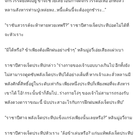
จักรวรรดิยังคงอยู่ ข้าจะช่วยเสี่ยวอินกำจัดจักรวรรดิอี้เหอ อีกทั้งลั่ว
หลานสังหารท่านปู่เหล่ยหง…หนี้แค้นนี้จะต้องถูกชำระ…”
“ราชันสวรรค์จะท้าทายทวยเทพรึ?” ราชาปีศาจเจ็ดประทีปอดไม่ได้ที่
จะหัวเราะ
“มิได้หรือ? ข้าเพียงต้องฝึกฝนอย่างช้าๆ” หลินมู่อวี่เอ่ยเสียงแผ่วเบา
ราชาปีศาจเจ็ดประทีปกล่าว “ร่างกายของเจ้าบอบบางเกินไป อีกทั้งยัง
ไม่สามารถดูดซับพลังเจ็ดประทีปได้อย่างเต็มที่ หากเจ้าและลั่วหลานมี
พลังศักดิ์สิทธิ์อยู่ในระดับเท่ากัน เพียงหนึ่งประทีปก็เพียงพอที่จะสังหาร
เขาได้ โอ้! กระนั้นข้าก็ลืมไป…ร่างกายโง่ๆ ของเจ้าไม่สามารถรองรับ
พลังดวงดาราขณะนี้ นับประสาอะไรกับการฝึกฝนพลังเจ็ดประทีป”
“ราชาปีศาจ พลังเจ็ดประทีปแข็งแกร่งเพียงนั้นเลยหรือ?” หลินมู่อวี่ถาม
ราชาปีศาจเจ็ดประทีปหัวเราะ “ล้อข้าเล่นหรือ? แก่นแท้พลังเจ็ดประทีป