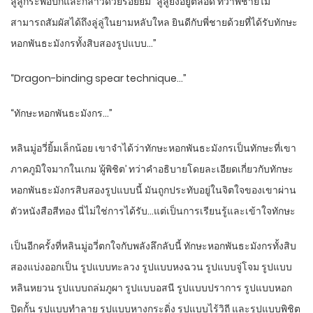
ลู่ลู่กระพือปีกและกล่าวด้วยรอยยิ้ม “ลู่ลู่ยังอยู่ตลอด ทว่าพี่ชายไม่
สามารถสัมผัสได้ถึงลู่ลู่ในยามหลับใหล ยินดีกับพี่ชายด้วยที่ได้รับทักษะ
หอกพันธะมังกรทั้งสิบสองรูปแบบ…”
“Dragon-binding spear technique…”
“ทักษะหอกพันธะมังกร…”
หลินมู่อวี่ยิ้มเล็กน้อย เขาจำได้ว่าทักษะหอกพันธะมังกรเป็นทักษะที่เขา
ภาคภูมิใจมากในเกม ‘ผู้พิชิต’ ทว่าคำอธิบายโดยละเอียดเกี่ยวกับทักษะ
หอกพันธะมังกรสิบสองรูปแบบนี้ มันถูกประทับอยู่ในจิตใจของเขาผ่าน
ตัวหนังสือสีทอง นี่ไม่ใช่การได้รับ…แต่เป็นการเรียนรู้และเข้าใจทักษะ
เป็นอีกครั้งที่หลินมู่อวี่ตกใจกับพลังลึกลับนี้ ทักษะหอกพันธะมังกรทั้งสิบ
สองแบ่งออกเป็น รูปแบบทะลวง รูปแบบหงฉวน รูปแบบจู่โจม รูปแบบ
หลินหยวน รูปแบบถล่มภูผา รูปแบบอสนี รูปแบบปราการ รูปแบบหอก
ปิดกั้น รูปแบบทำลาย รูปแบบหางกระดิ่ง รูปแบบไร้วิถี และรูปแบบพิชิต