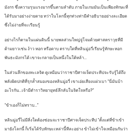
มังกร ซึ่งความรุนแรงมากขึ้นตามลำดับ ภายในเกมมันเป็นเพียงทักษะที่
ได้รับมาอย่างง่ายดาย ทว่าในโลกนี้ทุกท่วงท่ามีคำอธิบายอย่างละเอียด
ซึ่งไม่ง่ายที่จะเรียนรู้
อย่างไรก็ตามในแผ่นดินนี้ นายพลส่วนใหญ่จู่โจมด้วยศาสตราวุธที่มี
ด้ามยาวเช่น ง้าว หอก หรือดาบ ตราบใดที่หลินมู่อวี่เรียนรู้ทักษะหอก
พันธะมังกรได้ เขาจะกลายเป็นหนึ่งในใต้หล้า…
ในส่วนลึกของทะเลจิต ดูเหมือนว่าราชาปีศาจเจ็ดประทีปจะรับรู้ได้ถึง
พลังผิดปกติที่รุกล้ำสมองของหลินมู่อวี่ เขาเอ่ยเสียงแผ่วเบา “นี่มันบ้า
อะไรกัน…เจ้ามีตำราวิทยายุทธ์ลึกลับในจิตใจหรือ?”
“ข้าเองก็ไม่ทราบ…”
หลินมู่อวี่ไม่มีสิ่งใดต้องซ่อนจะราชาปีศาจเจ็ดประทีป “ตั้งแต่ที่ข้าเข้า
มายังโลกนี้ ก็เริ่มได้รับทักษะเหล่านี้ทีละอย่าง ข้าไม่เข้าใจเหมือนกันว่า