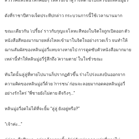
สวรรค์และผืนโลกค่อยๆ ไหลรินเข้าสู่ร่างที่ตายไปแล้วของหลินมู่อวี่
ดังที่ราชาปีศาจเจ็ดประทีปกล่าว กระบวนการนี้ใช้เวลานานมาก
ขณะเดียวกัน ‘เปรี้ยง’ ราวกับกุญแจโลหะสีทองในจิตใจถูกเปิดออก ตัว
หนังสือสีทองมากมายหลั่งไหลเข้ามาในจิตใจอย่างรวดเร็ว จนทำให้
ฌานสัมผัสของหลินมู่อวี่แทบจางหายไป การดูดซับตัวหนังสือมากมาย
เหล่านี้ทำให้หลินมู่อวี่รู้สึกถึง ‘ความตาย’ ในใจชั่วขณะ
ทันใดนั้นลู่ลู่ที่หายไปนานก็ปรากฏตัวขึ้น ร่างโปร่งแสงบินออกจาก
ความคิดของหลินมู่อวี่ด้วย ‘การชน’ ก่อนจะลอยมากอดคอหลินมู่อวี่
อย่างรักใคร่ “พี่ชายยังไม่ตาย ดีจริงๆ…”
หลินมู่อวี่อดไม่ได้ที่จะยิ้ม “ลู่ลู่ ยังอยู่หรือ?”
“เจ้าค่ะ…”