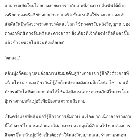
สามารถเกิดใหม่ได้อย่างง่ายดายราวกับเกมที่สามารถคืนชีพได้ด้วย
เหรียญทองหรือ? ข้าจะกล่าวตามจริง ขั้นแรกคือใช้ร่างกายของเจ้า
สัมผัสรัศมีพลังระหว่างสวรรค์และโลก ใช้ดวงตารับพลังวิญญาณของ
ดวงอาทิตย์ ดวงจันทร์ และดวงดารา สิ่งเดียวที่เจ้าต้องทำคือลืมตาขึ้น
แล้วข้าจะช่วยในส่วนที่เหลือเอง”
“ตกลง…”
หลินมู่อวี่ค่อยๆ ปลปล่อยฌานสัมผัสคืนสู่ร่างกาย เขารู้สึกถึงร่างกายที่
เสื่อมโทรม ขณะเดียวกันก็รู้สึกถึงพลังของมังกรผลึกโลหิต ใช่…ก่อนที่
มังกรผลึกโลหิตจะตาย มันได้ใช้พลังมังกรแสดงความภักดีในการโอบ
อุ้มร่างกายหลินมู่อวี่เพื่อป้องกันความเสียหาย
เป็นครั้งแรกที่หลินมู่อวี่รู้สึกว่าการลืมตาเป็นเรื่องยาก เนื่องจากร่างกาย
นี้ได้ ‘ตาย’ ไปนานแล้วและไม่สามารถควบคุมได้อีกต่อไป หากต้องการ
ลืมตาขึ้น หลินมู่อวี่จำเป็นต้องทำให้พลังวิญญาณและร่างกายหลอม