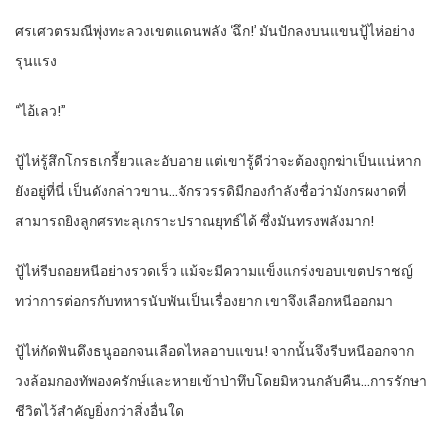
ศรเศวตรมณีพุ่งทะลวงเขตแดนพลัง ‘ฉึก!’ มันปักลงบนแขนปู้ไห่อย่าง
รุนแรง
“ไอ้เลว!”
ปู้ไห่รู้สึกโกรธเกรี้ยวและอับอาย แต่เขารู้ดีว่าจะต้องถูกฆ่าเป็นแน่หาก
ยังอยู่ที่นี่ เป็นดังกล่าวขาน…จักรวรรดิมีกองกำลังชื่อว่ามังกรผงาดที่
สามารถยิงลูกศรทะลุเกราะปราณยุทธ์ได้ ซึ่งมันทรงพลังมาก!
ปู้ไห่รีบถอยหนีอย่างรวดเร็ว แม้จะมีความแข็งแกร่งขอบเขตปราชญ์
ทว่าการต่อกรกับทหารนับพันเป็นเรื่องยาก เขาจึงเลือกหนีออกมา
ปู้ไห่กัดฟันดึงธนูออกจนเลือดไหลอาบแขน! จากนั้นจึงรีบหนีออกจาก
วงล้อมกองทัพองครักษ์และหายเข้าป่าทึบโดยมิหวนกลับคืน…การรักษา
ชีวิตไว้สำคัญยิ่งกว่าสิ่งอื่นใด