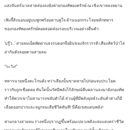
แสงจันทร์นวลสาดส่องลงยังค่ายกองทัพองครักษ์ ณ เชิงเขาหลงหยาน
เฟิงจี้สิงนอนอยู่บนฟูกพร้อมดาบคู่ใจ ด้านนอกกระโจมหลักทหาร
ของกองทัพองครักษ์คอยสอดส่องรอบบริเวณอย่างตื่นตัว
‘บรู๊ว…’ สายลมเย็ดพัดผ่านธงรบดอกจื่อยินของจักรวรรดิ เสียงสัตว์ป่าไล่
ล่ากันดังลอยตามสายลม
“ระวัง!”
ทหารนายหนึ่งตะโกนดัง ทว่าเสียงนั้นขาดหายไปก่อนจบประโยค
ราวกับถูกเชือดคอ ทันใดนั้นรัศมีพลังไร้ลักษณ์คืบคลานลงมายังกองทัพ
ทำให้พวกเขาไม่สามารถขยับตัวได้ ส่วนผู้ที่มีพลังยุทธ์ระดับต่ำต่างก็มี
เลือดออกปากและจมูกจนเสียชีวิตทันที! นี่คือเขตแดนพลัง!
ท่ามกลางสายลม ร่างหนึ่งปรากฏขึ้นพร้อมเปลวเพลิงแห่งแสงคร่าชีวิต