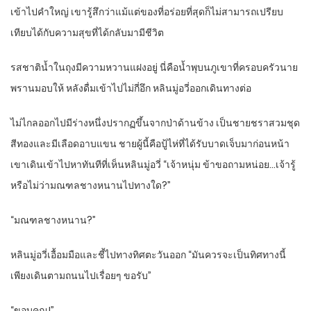
เข้าไปคำใหญ่ เขารู้สึกว่าแม้แต่ของที่อร่อยที่สุดก็ไม่สามารถเปรียบ
เทียบได้กับความสุขที่ได้กลับมามีชีวิต
รสชาติน้ำในถุงมีความหวานแฝงอยู่ นี่คือน้ำพุบนภูเขาที่ครอบครัวนาย
พรานมอบให้ หลังดื่มเข้าไปไม่กี่อึก หลินมู่อวี่ออกเดินทางต่อ
ไม่ไกลออกไปมีร่างหนึ่งปรากฏขึ้นจากป่าด้านข้าง เป็นชายชราสวมชุด
สีทองและมีเลือดอาบแขน ชายผู้นี้คือปู้ไห่ที่ได้รับบาดเจ็บมาก่อนหน้า
เขาเดินเข้าไปหาทันทีที่เห็นหลินมู่อวี่ “เจ้าหนุ่ม ข้าขอถามหน่อย…เจ้ารู้
หรือไม่ว่ามณฑลชางหนานไปทางใด?”
“มณฑลชางหนาน?”
หลินมู่อวี่เอื้อมมือและชี้ไปทางทิศตะวันออก “มันควรจะเป็นทิศทางนี้
เพียงเดินตามถนนไปเรื่อยๆ ขอรับ”
“ขอบคุณ!”