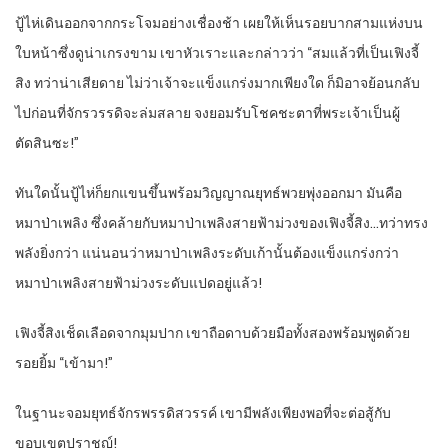
ปู้ไห่เดินออกจากกระโจมอย่างเชื่องช้า เผยให้เห็นรอยบากสามแห่งบน
ใบหน้าซึ่งดูน่าเกรงขาม เขาหัวเราะและกล่าวว่า “สมแล้วที่เป็นเฟิงจี้
สิง ทว่าน่าเสียดาย ไม่ว่าเจ้าจะแข็งแกร่งมากเพียงใด ก็มิอาจย้อนกลับ
ไปก่อนที่จักรวรรดิจะล่มสลาย จงยอมรับโชคชะตาที่พระเจ้าเป็นผู้
ตัดสินซะ!”
ทันใดนั้นปู้ไห่ก็ยกแขนขึ้นพร้อมวิญญาณยุทธ์พวยพุ่งออกมา มันคือ
หมาป่าเพลิง ซึ่งคล้ายกับหมาป่าเพลิงสายฟ้าม่วงของเฟิงจี้สิง…ทว่าทรง
พลังยิ่งกว่า แน่นอนว่าหมาป่าเพลิงระดับเก้านั้นต้องแข็งแกร่งกว่า
หมาป่าเพลิงสายฟ้าม่วงระดับแปดอยู่แล้ว!
เฟิงจี้สิงเช็ดเลือดจากมุมปาก เขาถือดาบด้วยมือทั้งสองพร้อมพูดด้วย
รอยยิ้ม “เข้ามา!”
ในฐานะจอมยุทธ์จักรพรรดิสวรรค์ เขามีพลังเพียงพอที่จะต่อสู้กับ
ขอบเขตปราชญ์!