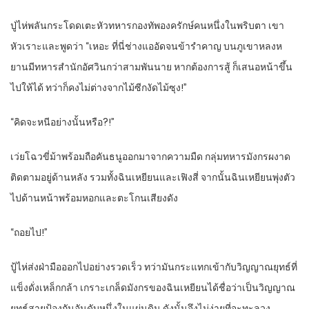
ปู่ไห่พลันกระโดดเตะหัวทหารกองทัพองครักษ์คนหนึ่งในพริบตา เขา
หัวเราะและพูดว่า “เหอะ ที่นี่ช่างแออัดจนข้ารำคาญ บนภูเขาหลงห
ยานมีทหารสำนักอัศวินกว่าสามพันนาย หากต้องการสู้ ก็เสนอหน้าขึ้น
ไปให้ได้ ทว่าก็คงไม่ต่างจากไม้ซีกงัดไม้ซุง!”
“คิดจะหนีอย่างนั้นหรือ?!”
เว่ยโฉวขี่ม้าพร้อมถือคันธนูออกมาจากความมืด กลุ่มทหารมังกรผงาด
ติดตามอยู่ด้านหลัง รวมทั้งฉินเหยียนและเฟิงสี่ จากนั้นฉินเหยียนพุ่งตัว
ไปด้านหน้าพร้อมหอกและตะโกนเสียงดัง
“ถอยไป!”
ปู้ไห่ส่งฝ่ามือออกไปอย่างรวดเร็ว ทว่ามันกระแทกเข้ากับวิญญาณยุทธ์ที่
แข็งดั่งเหล็กกล้า เกราะเกล็ดมังกรของฉินเหยียนได้ชื่อว่าเป็นวิญญาณ
ยุทธ์สายป้องกันอันดับหนึ่งในแผ่นดิน ดังนั้นจึงไม่ง่ายที่จะทะลวง