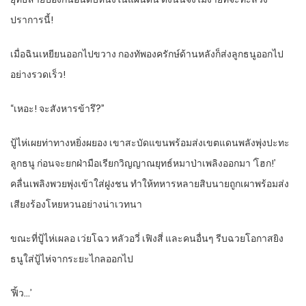
ปราการนี้!
เมื่อฉินเหยียนออกไปขวาง กองทัพองครักษ์ด้านหลังก็ส่งลูกธนูออกไป
อย่างรวดเร็ว!
“เหอะ! จะสังหารข้ารึ?”
ปู้ไห่เผยท่าทางหยิ่งผยอง เขาสะบัดแขนพร้อมส่งเขตแดนพลังพุ่งปะทะ
ลูกธนู ก่อนจะยกฝ่ามือเรียกวิญญาณยุทธ์หมาป่าเพลิงออกมา ‘โฮก!’
คลื่นเพลิงพวยพุ่งเข้าใส่ฝูงชน ทำให้ทหารหลายสิบนายถูกเผาพร้อมส่ง
เสียงร้องโหยหวนอย่างน่าเวทนา
ขณะที่ปู้ไห่เผลอ เว่ยโฉว หลัวอวี่ เฟิงสี่ และคนอื่นๆ รีบฉวยโอกาสยิง
ธนูใส่ปู้ไห่จากระยะไกลออกไป
‘ฟิ้ว…’