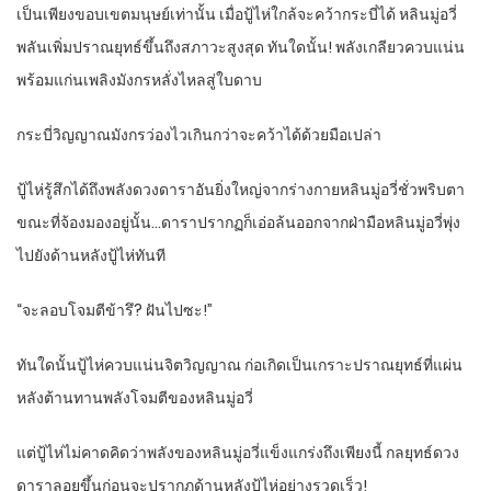
เป็นเพียงขอบเขตมนุษย์เท่านั้น เมื่อปู้ไห่ใกล้จะคว้ากระบี่ได้ หลินมู่อวี่
พลันเพิ่มปราณยุทธ์ขึ้นถึงสภาวะสูงสุด ทันใดนั้น! พลังเกลียวควบแน่น
พร้อมแก่นเพลิงมังกรหลั่งไหลสู่ใบดาบ
กระบี่วิญญาณมังกรว่องไวเกินกว่าจะคว้าได้ด้วยมือเปล่า
ปู้ไห่รู้สึกได้ถึงพลังดวงดาราอันยิ่งใหญ่จากร่างกายหลินมู่อวี่ชั่วพริบตา
ขณะที่จ้องมองอยู่นั้น…ดาราปรากฏก็เอ่อล้นออกจากฝ่ามือหลินมู่อวี่พุ่ง
ไปยังด้านหลังปู้ไห่ทันที
“จะลอบโจมตีข้ารึ? ฝันไปซะ!”
ทันใดนั้นปู้ไห่ควบแน่นจิตวิญญาณ ก่อเกิดเป็นเกราะปราณยุทธ์ที่แผ่น
หลังต้านทานพลังโจมตีของหลินมู่อวี่
แต่ปู้ไห่ไม่คาดคิดว่าพลังของหลินมู่อวี่แข็งแกร่งถึงเพียงนี้ กลยุทธ์ดวง
ดาราลอยขึ้นก่อนจะปรากฏด้านหลังปู้ไห่อย่างรวดเร็ว!