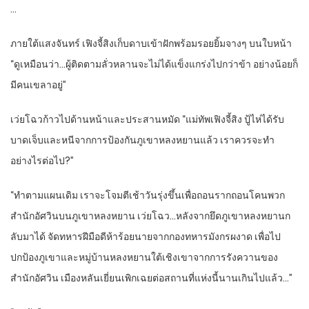
…
ภายใต้แสงจันทร์ เฟิงจี้สิงเก็บดาบเข้าฝักพร้อมรอยยิ้มจางๆ บนใบหน้า
“ดูเหมือนว่า…ผู้ติดตามลั่วหลานจะไม่ได้แข็งแกร่งไปกว่าข้า อย่างน้อยก็
มีคนเขลาอยู่”
เว่ยโฉวก้าวไปด้านหน้าและประสานหมัด “แม่ทัพเฟิงจี้สิง ปู้ไห่ได้รับ
บาดเจ็บและหนีจากการป้องกันภูเขาหลงหยานแล้ว เราควรจะทำ
อย่างไรต่อไป?”
“ทำตามแผนเดิม เราจะโจมตีเช้าวันรุ่งขึ้นเพื่อถอนรากถอนโคนพวก
สำนักอัศวินบนภูเขาหลงหยาน เว่ยโฉว…หลังจากยึดภูเขาหลงหยานก
ลับมาได้ จัดทหารฝีมือดีห้าร้อยนายจากกองทหารมังกรผงาด เพื่อไป
ปกป้องภูเขาและหมู่บ้านหลงหยานใต้เชิงเขาจากการรังควานของ
สำนักอัศวิน เมืองหลันเยี่ยนเพิกเฉยต่อสถานที่แห่งนี้นานเกินไปแล้ว…”