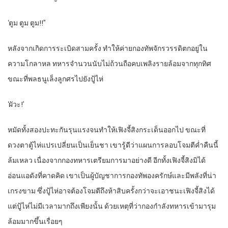
‘ตูม ตูม ตูม!!”
หลังจากเกิดการระเบิดสามครั้ง ทำให้ค่ายกองทัพจักรวรรดิตกอยู่ใน
ความโกลาหล ทหารจำนวนนับไม่ถ้วนถือคบเพลิงรายล้อมจากทุกทิศ
ขณะที่พลธนูเล็งลูกศรไปยังปู้ไห่
‘ผัวะ!’
หมัดทั้งสองปะทะกันรุนแรงจนทำให้เฟิงจี้สิงกระเด็นออกไป ขณะที่
ดวงตาตู้ไห่แปรเปลี่ยนเป็นเย็นชา เขารู้ดีว่าแผนการลอบโจมตีค่ำคืนนี้
ล้มเหลว เนื่องจากกองทหารเตรียมการมาอย่างดี อีกทั้งเฟิงจี้สิงมิได้
อ่อนแอดังที่คาดคิด เขาเป็นผู้บัญชาการกองทัพองครักษ์และมีพลังที่น่า
เกรงขาม ซึ่งปู้ไห่อาจต้องโจมตีถึงห้าสิบครั้งกว่าจะเอาชนะเฟิงจี้สิงได้
แต่ปู้ไห่ไม่มีเวลามากถึงเพียงนั้น ด้วยเหตุที่ว่ากองกำลังทหารเข้ามารุม
ล้อมมากขึ้นเรื่อยๆ