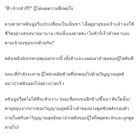
“หึ! เจ้ากลัวรึ?” ปู้ไห่เผยความพึงพอใจ
ดวงตาตาหลินมู่อวี่แปรเปลี่ยนเป็นเย็นชา “เมื่อดูอายุของเจ้าแล้ว คงใช้
ชีวิตอย่างสุขสบายมานาน เช่นนั้นจงตายซะ! ไม่ช้าก็เร็วลั่วหลานจะ
ตามเจ้าลงขุมนรกด้วยกัน!”
พลังเพลิงมังกรพวยพุ่งออกจากนิ้วทั้งห้าและแผดเผาลำคอของปู้ไห่ทันที
ขณะที่กำลังจะตาย ปู้ไห่ส่งหมัดซ้ายที่ปกคลุมไปด้วยวิญญาณยุทธ์
หมาป่าเพลิงออกไปอย่างรวดเร็ว
หลินมู่อวี่อดไม่ได้ที่จะหัวเราะ ขณะที่ยกแขนอีกข้างขึ้นมา ทันใดนั้น!
พายุหมุนจากปากของวิญญาณยุทธ์น้ำเต้าทองม่วงดูดซับพลังรอบตัว
ภายในพริบตาวิญญาณยุทธ์หมาป่าเพลิงของปู้ไห่ก็หยุดชะงักและถูกดูด
หายไป!