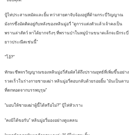
ปู้ไห่ประสานหมัดและยิ้ม ทว่าสายตาจับจ้องอยู่ที่ด้ามกระบี่วิญญาณ
มังกรซึ่งมัดติดอยู่กับหลังของหลินมู่อวี่ “ดูการแต่งตัวแล้วเจ้าคงเป็น
พรานล่าสัตว์ หาได้ยากจริงๆ ที่พรานป่าในหมู่บ้านขนาดเล็กจะมีกระบี่
ยาวประณีตเช่นนี้”
“โอ้?”
ทักษะชีพจรวิญญาณของหลินมู่อวี่สัมผัสได้ถึงปราณยุทธ์ที่เพิ่มขึ้นอย่าง
รวดเร็วในร่างกายชายเฒ่า หลินมู่อวี่ตอบกลับด้วยรอยยิ้ม “มันเป็นดาบ
ที่ตกทอดจากบรรพบุรุษ”
“มอบให้ชายเฒ่าผู้นี้ได้หรือไม่?” ปู้ไห่หัวเราะ
“คงมิได้ขอรับ” หลินมู่อวี่มองอย่างดูแคลน