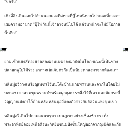
“ขอรับ”
เฟิงจี้สิงเดินออกไปด้านนอกมองทิศทางที่ปู้ไห่หนีหายไป ขณะที่ดวงตา
เผยความอาฆาต “ปู้ไห่ วันนี้เจ้าอาจหนีไปได้ แต่วันหน้าจะไม่มีโอกาส
นั้นอีก!”
…
ยามเช้าแสงสีทองสาดส่องผ่านเมฆาลงมายังผืนโลก ขณะนี้เป็นช่วง
ปลายฤดูใบไม้ร่วง อากาศเย็นจับตัวกันเป็นหิมะตกลงมาจากท้องนภา
หลินมู่อวี่วางเหรียญเพชรไว้บนโต๊ะบ้านนายพรานและจากไปโดยไม่
บอกลา เขาสวมชุดพรานป่าพร้อมผูกถุงสรรพสิ่งไว้ที่เอว และมัดกระบี่
วิญญาณมังกรไว้ด้านหลัง หลินมู่อวี่แต่งตัวราวกับอัศวินแห่งขุนเขา
หลินมู่อวี่เดินไปตามถนนขรุขระบนภูเขาอย่างเชื่องช้า กระทั่ง
พระอาทิตย์ลอยเหนือศีรษะก็หยิบขนมปังชิ้นใหญ่ออกจากถุงมิติและกัด