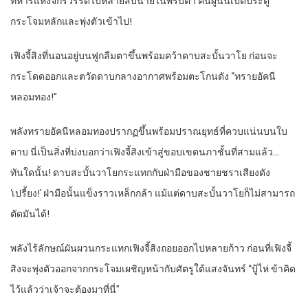
ทหารแห่งจักรวรรดิไปหลายสิบนายในพริบตา คนผู้นั้นเปิดประตู
กระโจมหลักและพุ่งตัวเข้าไป!
เฟิงจี้สิงที่นอนอยู่บนฟูกลืมตาขึ้นพร้อมคว้าดาบสะบั้นวาโย ก่อนจะ
กระโดดออกและตวัดดาบกลางอากาศพร้อมตะโกนดัง “ทรายอัคนี
หลอมทอง!”
พลังทรายอัคนีหลอมทองปรากฏขึ้นพร้อมปราณยุทธ์ที่ควบแน่นบนใบ
ดาบ นี่เป็นสิ่งที่บ่งบอกว่าเฟิงจี้สิงเข้าสู่ขอบเขตนภาชั้นที่สามแล้ว…
ทันใดนั้น! ดาบสะบั้นวาโยกระแทกกับฝ่ามือของชายชราเสียงดัง
‘เปรี้ยง!’ ฝ่ามือนั้นแข็งราวเหล็กกล้า แม้แต่ดาบสะบั้นวาโยก็ไม่สามารถ
ตัดมันได้!
พลังไร้ลักษณ์ผันผวนกระแทกเฟิงจี้สิงถอยออกไปหลายก้าว ก่อนที่เฟิงจี้
สิงจะพุ่งตัวออกจากกระโจมเผชิญหน้ากับศัตรูใต้แสงจันทร์ “ปู้ไห่ ข้าคิด
ไว้แล้วว่าเจ้าจะต้องมาที่นี่”