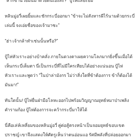
“หากข้าฉวยมันมาด้วยตนเองล่ะ?” ปู้ไห่แสยะยิ้ม
หลินมู่อวี่เผยยิ้มและชักกระบี่ออกมา “ข้าจะไม่สังหารผีไร้นามด้วยกระบี่
เล่มนี้ จงเอ่ยชื่อของเจ้ามาซะ”
“ฮ่า เจ้ากล้าทำเช่นนั้นหรือ?”
ปู้ไห่หัวเราะอย่างบ้าคลั่ง ภายในดวงตาเผยความโลภมากยิ่งขึ้นเมื่อได้
เห็นกระบี่เต็มตา นี่เป็นกระบี่ที่ไม่มีใครเทียบได้อย่างแน่นอน ปู้ไห่
หัวเราะและพูดว่า “ในป่าล่ามังกร ไม่ว่าสิ่งใดที่ข้าต้องการ ข้าก็ต้องได้
มันมา!”
ทันใดนั้น! ปู้ไห่ยื่นฝ่ามือโลหะออกไปพร้อมวิญญาณยุทธ์หมาป่าเพลิง
คำรามก้อง ปู้ไห่ต้องการจะคว้ากระบี่มาให้ได้
นี่คือเล่ห์เหลี่ยมของหลินมู่อวี่ คู่ต่อสู้ตรงหน้าเป็นจอมยุทธ์ขอบเขต
ปราชญ์ เขาจึงแสดงให้ศัตรูเห็นว่าตนอ่อนแอ รัศมีพลังที่ปล่อยออกมา