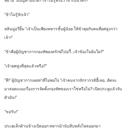
หยาม “มีปัญหาอันใด? เจ้าไม่รู้หรือว่าข้าเป็นใคร?”
“ข้าไม่รู้จักเจ้า”
หลินมู่อวี่ยิ้ม “เจ้าเป็นเพียงทหารชั้นผู้น้อย ให้ข้าคุยกับคนที่ยศสูงกว่า
เจ้า!”
“ข้าคือผู้บัญชาการกองทัพองครักษ์ไป่อวี้…เจ้าข้องใจอันใด?”
“เจ้ายศสูงที่สุดแล้วหรือ?”
“หึ!” ผู้บัญชาการเผยท่าทีไม่พอใจ “เจ้าคนจากจักรวรรดิอี้เหอ…คิดจะ
มาสอดแนมเรื่องการจัดตั้งกองทัพของเราใช่หรือไม่? เปิดประตูแล้วจับ
ตัวมัน!”
“ขอรับ!”
ประตูเล็กด้านข้างเปิดออก ทหารม้านับสิบหลั่งไหลออกมา