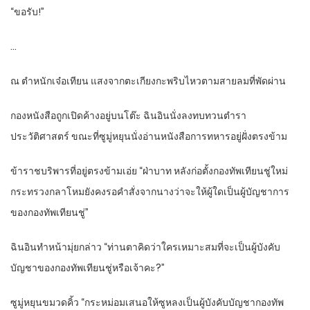
“ขอรับ!”
…
ณ ตำหนักเจ๋อเทียน แสงจากตะเกียงกะพริบไหวตามสายลมที่พัดผ่าน
กองหนังสือถูกเปิดค้างอยู่บนโต๊ะ ฉินอินนั่งลงทบทวนตำรา
ประวัติศาสตร์ ขณะที่ซูมู่หยุนนั่งอ่านหนังสือการทหารอยู่ฝั่งตรงข้าม
ข้าราชบริพารที่อยู่ตรงข้ามเอ่ย “ฝ่าบาท หลังก่อตั้งกองทัพเทียนชู่ใหม่
กระทรวงกลาโหมยังคงรอคำสั่งจากนางว่าจะให้ผู้ใดเป็นผู้บัญชาการ
ของกองทัพเทียนชู่”
ฉินอินทำหน้ามุ่ยกล่าว “ท่านตาคิดว่าใครเหมาะสมที่จะเป็นผู้บังคับ
บัญชาของกองทัพเทียนชู่หรือเจ้าคะ?”
ซูมู่หยุนขมวดคิ้ว “กระหม่อมเสนอให้ซูหลงเป็นผู้บังคับบัญชากองทัพ