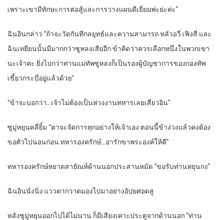
เพราะเขามีทักษะการต่อสู้และการวางแผนดีเยี่ยมพ่ะย่ะค่ะ”
ฉินอินกล่าว “ถ้าจะวัดกันทีกลยุทธ์และความสามารถ หลัวอวี่ เฟิงสี่ และ
ฉินเหยียนนั้นมีมากกว่าซูหลงเสียอีก ข้าคิดว่าควรเลือกหนึ่งในพวกเขา
นะเจ้าคะ ยิ่งไปกว่าท่านแม่ทัพซูหลงก็เป็นรองผู้บัญชาการของกองทัพ
เขี้ยวกระบี่อยู่แล้วด้วย”
“ข้าจะบอกว่า…เจ้าไม่ต้องเป็นห่วงงานทหารเลยเสี่ยวอิน”
ซูมู่หยุนคลี่ยิ้ม “ตาจะจัดการทุกอย่างให้เจ้าเอง ตอนนี้ข้าง่วงแล้วคงต้อง
ขอตัวไปนอนก่อน ทหารองครักษ์…อารักขาพระองค์ให้ดี”
ทหารองครักษ์หยาดสายัณห์ด้านนอกประสานหมัด “ขอรับท่านหยุนกง”
ฉินอินนั่งนิ่ง แววตากวาดมองไปมาอย่างอัปยศอดสู
หลังซูมู่หยุนออกไปได้ไม่นาน ก็มีเสียงเคาะประตูจากด้านนอก “ท่าน