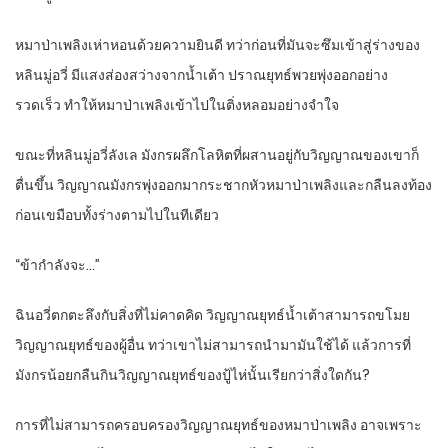
หมาป่าเพลิงเห่าหอนด้วยความยินดี ทว่าก่อนที่มันจะซึมเข้าสู่ร่างของ
หลินมู่อวี่ มีแสงส่องสว่างจากน้ำเต้า ปราณยุทธ์พวยพุ่งออกอย่าง
รวดเร็ว ทำให้หมาป่าเพลิงเข้าไปในติ่งหลอมอย่างจำใจ
ขณะที่หลินมู่อวี่ลังเล มังกรผลึกโลหิตที่ผสานอยู่กับวิญญาณของเขาก็
ตื่นขึ้น วิญญาณมังกรพุ่งออกมากระชากหัวหมาป่าเพลิงและกลืนลงท้อง
ก่อนเขมือบทั้งร่างตามไปในทีเดียว
“ข้ากำลังจะ…”
ฉินอวี่ตกตะลึงกับสิ่งที่ไม่คาดคิด วิญญาณยุทธ์น้ำเต้าสามารถขโมย
วิญญาณยุทธ์ของผู้อื่น ทว่าเขาไม่สามารถนำมามันใช้ได้ แล้วการที่
มังกรน้อยกลืนกินวิญญาณยุทธ์ของปู้ไห่นั้นเรียกว่าสิ่งใดกัน?
การที่ไม่สามารถครอบครองวิญญาณยุทธ์ของหมาป่าเพลิง อาจเพราะ