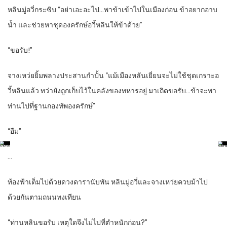
หลินมู่อวี่กระซิบ “อย่าเอะอะไป…พาข้าเข้าไปในเมืองก่อน ข้าอยากอาบ
น้ำ และช่วยหาชุดองครักษ์อวี้หลินให้ข้าด้วย”
“ขอรับ!”
จางเหว่ยยิ้มพลางประสานกำปั้น “แม้เมืองหลันเยี่ยนจะไม่ใช้ชุดเกราะอ
วี้หลินแล้ว ทว่ายังถูกเก็บไว้ในคลังของทหารอยู่ มาเถิดขอรับ…ข้าจะพา
ท่านไปที่ฐานกองทัพองครักษ์”
“อืม”
…
ท้องฟ้าเต็มไปด้วยดวงดารานับพัน หลินมู่อวี่และจางเหว่ยควบม้าไป
ด้วยกันตามถนนทงเทียน
“ท่านหลินขอรับ เหตุใดจึงไม่ไปที่ตำหนักก่อน?”