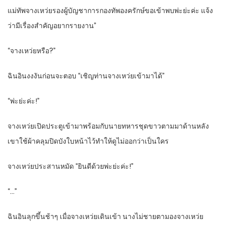
แม่ทัพจางเหว่ยรองผู้บัญชาการกองทัพองครักษ์ขอเข้าพบพ่ะย่ะค่ะ แจ้ง
ว่ามีเรื่องสำคัญอยากรายงาน”
“จางเหว่ยหรือ?”
ฉินอินงงงันก่อนจะตอบ “เชิญท่านจางเหว่ยเข้ามาได้”
“พ่ะย่ะค่ะ!”
จางเหว่ยเปิดประตูเข้ามาพร้อมกับนายทหารชุดขาวตามมาด้านหลัง
เขาใช้ผ้าคลุมปิดบังใบหน้าไว้ทำให้ดูไม่ออกว่าเป็นใคร
จางเหว่ยประสานหมัด “ยินดีด้วยพ่ะย่ะค่ะ!”
“…”
ฉินอินลุกขึ้นช้าๆ เมื่อจางเหว่ยเดินเข้า นางไม่ชายตามองจางเหว่ย