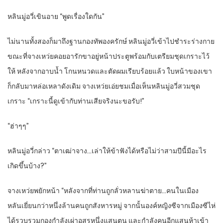
หลินมู่อวี่เขินอาย “พูดเรื่องใดกัน”
ไม่นานทั้งสองก็มาถึงฐานกองทัพองครักษ์ หลินมู่อวี่เข้าไปชำระร่างกาย
ขณะที่จางเหว่ยคอยอารักขาอยู่หน้าประตูพร้อมกับเตรียมชุดเกราะไว้
ให้ หลังจากอาบน้ำ โกนหนวดและตัดผมเรียบร้อยแล้ว ใบหน้าของเขา
ก็กลับมาหล่อเหลาดังเดิม จางเหว่ยเอ่ยชมเมื่อเห็นหลินมู่อวี่สวมชุด
เกราะ “เกราะนี้ดูเข้ากับท่านเสียจริงนะขอรับ!”
“ฮ่าๆๆ”
หลินมู่อวี่กล่าว “ตาเฒ่าจาง…เล่าให้ข้าฟังได้หรือไม่ว่าสามปีนี้มีอะไร
เกิดขึ้นบ้าง?”
จางเหว่ยพยักหน้า “หลังจากที่ท่านถูกลั่วหลานฆ่าตาย…คนในเมือง
หลันเยี่ยนกว่าหนึ่งล้านคนถูกสังหารหมู่ จากนั้นองค์หญิงซีจากเมืองซีไห่
ได้รวบรวมกองกำลังเผ่าอสูรหนึ่งแสนตน และกำลังคนอีกแสนห้าเข้า