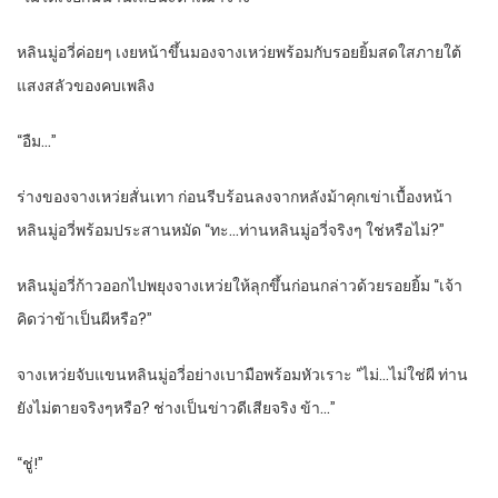
หลินมู่อวี่ค่อยๆ เงยหน้าขึ้นมองจางเหว่ยพร้อมกับรอยยิ้มสดใสภายใต้
แสงสลัวของคบเพลิง
“อืม…”
ร่างของจางเหว่ยสั่นเทา ก่อนรีบร้อนลงจากหลังม้าคุกเข่าเบื้องหน้า
หลินมู่อวี่พร้อมประสานหมัด “ทะ…ท่านหลินมู่อวี่จริงๆ ใช่หรือไม่?”
หลินมู่อวี่ก้าวออกไปพยุงจางเหว่ยให้ลุกขึ้นก่อนกล่าวด้วยรอยยิ้ม “เจ้า
คิดว่าข้าเป็นผีหรือ?”
จางเหว่ยจับแขนหลินมู่อวี่อย่างเบามือพร้อมหัวเราะ “ไม่…ไม่ใช่ผี ท่าน
ยังไม่ตายจริงๆหรือ? ช่างเป็นข่าวดีเสียจริง ข้า…”
“ชู่!”