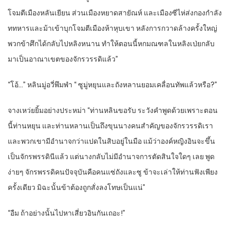
โจมตีเมืองหลันเยียน ส่วนเมืองหยาดสายัณห์ และเมืองซีไห่ส่งกองกำลัง
ททหารและม้าเข้าบุกโจมตีเมืองห้าหุบเขา หลังการกวาดล้างครั้งใหญ่
พวกข้าศึกได้กลับไปหลิงหนาน ทำให้ตอนนี้หกมณฑลในหลิงเป่ยกลับ
มาเป็นอาณาเขตของจักรวรรดิแล้ว”
“โอ้…” หลินมู่อวี่พึมพำ “ ซูมู่หยุนและถังหลานยอมเคลื่อนทัพแล้วหรือ?”
จางเหว่ยยิ้มอย่างประหม่า “ท่านหลินขอรับ ระวังคำพูดด้วยเพราะตอน
นี้ท่านหยุน และท่านหลานเป็นถึงขุนนางคนสำคัญของจักรวรรดิเรา
และพวกเขามีอำนาจกว่าแปดในสิบอยู่ในมือ แม้ว่าองค์หญิงอินจะขึ้น
เป็นจักรพรรดินีแล้ว แต่นางกลับไม่มีอำนาจการตัดสินใจใดๆ เลย พูด
ง่ายๆ จักรพรรดิคนปัจจุบันคือคนแซ่ถังและซู ข้าจะเล่าให้ท่านฟังเพียง
ครั้งเดียว มิฉะนั้นข้าต้องถูกสั่งลงโทษเป็นแน่”
“อืม ถ้าอย่างนั้นไปหาเสี่ยวอินกันเถอะ!”