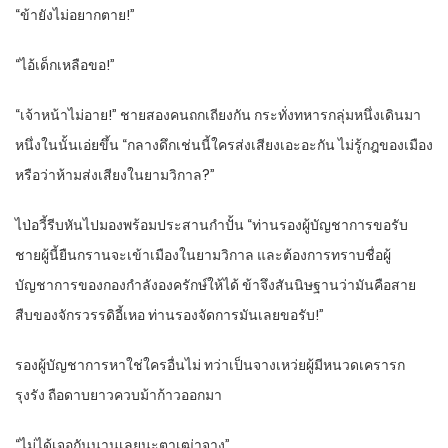
“ข้ายังไม่อยากตาย!”
“ไอ้เด็กเหลือขอ!”
“เจ้าหน้าไม่อาย!” ชายสองคนถกเถียงกัน กระทั่งทหารกลุ่มหนึ่งเดินมา
หนึ่งในนั้นเอ่ยขึ้น “กลางดึกเช่นนี้ใครส่งเสียงเอะอะกัน ไม่รู้กฎของเมือง
หรือว่าห้ามส่งเสียงในยามวิกาล?”
ไป่อวี้รีบหันไปมองพร้อมประสานกำปั้น “ท่านรองผู้บัญชาการขอรับ
ชายผู้นี้ยืนกรานจะเข้าเมืองในยามวิกาล และต้องการทราบชื่อผู้
บัญชาการของกองกำลังองครักษ์ให้ได้ ข้าจึงสันนิษฐานว่ามันคือสาย
สืบของจักรวรรดิอี้เหอ ท่านรองจัดการมันเลยขอรับ!”
รองผู้บัญชาการหาใช่ใครอื่นไม่ ทว่าเป็นจางเหว่ยผู้มีหนวดเครารก
รุงรัง ถือดาบยาวควบม้าก้าวออกมา
“ไม่ได้เจอกันนานเลยนะตาเฒ่าจาง”