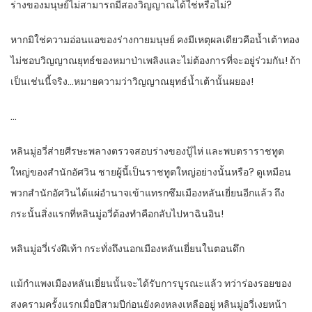
ร่างของมนุษย์ไม่สามารถมีสองวิญญาณได้ใช่หรือไม่?
หากมิใช่ความอ่อนแอของร่างกายมนุษย์ คงมีเหตุผลเดียวคือน้ำเต้าทอง
ไม่ชอบวิญญาณยุทธ์ของหมาป่าเพลิงและไม่ต้องการที่จะอยู่ร่วมกัน! ถ้า
เป็นเช่นนี้จริง…หมายความว่าวิญญาณยุทธ์น้ำเต้านั้นผยอง!
…
หลินมู่อวี่ส่ายศีรษะพลางตรวจสอบร่างของปู้ไห่ และพบตราราชทูต
ใหญ่ของสำนักอัศวิน ชายผู้นี้เป็นราชทูตใหญ่อย่างนั้นหรือ? ดูเหมือน
พวกสำนักอัศวินได้แผ่อำนาจเข้าแทรกซึมเมืองหลันเยี่ยนอีกแล้ว ถึง
กระนั้นสิ่งแรกที่หลินมู่อวี่ต้องทำคือกลับไปหาฉินอิน!
หลินมู่อวี่เร่งฝีเท้า กระทั่งถึงนอกเมืองหลันเยี่ยนในตอนดึก
แม้กำแพงเมืองหลันเยี่ยนนั้นจะได้รับการบูรณะแล้ว ทว่าร่องรอยของ
สงครามครั้งแรกเมื่อปีสามปีก่อนยังคงหลงเหลืออยู่ หลินมู่อวี่เงยหน้า