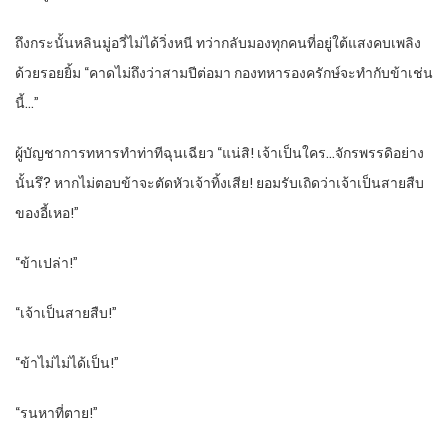
ถึงกระนั้นหลินมู่อวี่ไม่ได้วิ่งหนี ทว่ากลับมองทุกคนที่อยู่ใต้แสงคบเพลิง
ด้วยรอยยิ้ม “คาดไม่ถึงว่าสามปีต่อมา กองทหารองครักษ์จะทำกับข้าเช่น
นี้…”
ผู้บัญชาการทหารทำท่าทีฉุนเฉียว “แน่สิ! เจ้าเป็นใคร…จักรพรรดิอย่าง
นั้นรึ? หากไม่ตอบข้าจะตัดหัวเจ้าทิ้งเสีย! ยอมรับเถิดว่าเจ้าเป็นสายสืบ
ของอี้เหอ!”
“ข้าเปล่า!”
“เจ้าเป็นสายสืบ!”
“ข้าไม่ไม่ได้เป็น!”
“รนหาที่ตาย!”