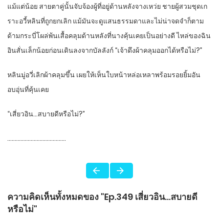
แม้แต่น้อย สายตาคู่นั้นจับจ้องผู้ที่อยู่ด้านหลังจางเหว่ย ชายผู้สวมชุดเก
ราะอวี้หลินที่ถูกยกเลิก แม้มันจะดูแสนธรรมดาและไม่น่าจดจำก็ตาม
ด้ามกระบี่โผล่พ้นเสื้อคลุมด้านหลังที่นางคุ้นเคยเป็นอย่างดี ไหล่ของฉิน
อินสั่นเล็กน้อยก่อนเดินลงจากบัลลังก์ “เจ้าดึงผ้าคลุมออกได้หรือไม่?”
หลินมู่อวี่เลิกผ้าคลุมขึ้น เผยให้เห็นใบหน้าหล่อเหลาพร้อมรอยยิ้มอัน
อบอุ่นที่คุ้นเคย
“เสี่ยวอิน…สบายดีหรือไม่?”
………………………………….
ความคิดเห็นทั้งหมดของ "Ep.349 เสี่ยวอิน...สบายดี
หรือไม่"