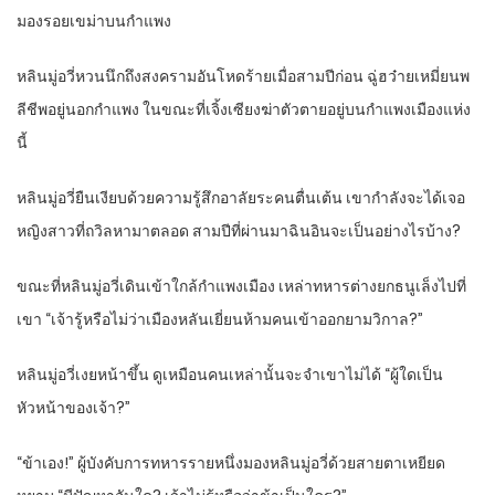
มองรอยเขม่าบนกำแพง
หลินมู่อวี่หวนนึกถึงสงครามอันโหดร้ายเมื่อสามปีก่อน ฉู่ฮว๋ายเหมี่ยนพ
ลีชีพอยู่นอกกำแพง ในขณะที่เจิ้งเซียงฆ่าตัวตายอยู่บนกำแพงเมืองแห่ง
นี้
หลินมู่อวี่ยืนเงียบด้วยความรู้สึกอาลัยระคนตื่นเต้น เขากำลังจะได้เจอ
หญิงสาวที่ถวิลหามาตลอด สามปีที่ผ่านมาฉินอินจะเป็นอย่างไรบ้าง?
ขณะที่หลินมู่อวี่เดินเข้าใกล้กำแพงเมือง เหล่าทหารต่างยกธนูเล็งไปที่
เขา “เจ้ารู้หรือไม่ว่าเมืองหลันเยี่ยนห้ามคนเข้าออกยามวิกาล?”
หลินมู่อวี่เงยหน้าขึ้น ดูเหมือนคนเหล่านั้นจะจำเขาไม่ได้ “ผู้ใดเป็น
หัวหน้าของเจ้า?”
“ข้าเอง!” ผู้บังคับการทหารรายหนึ่งมองหลินมู่อวี่ด้วยสายตาเหยียด