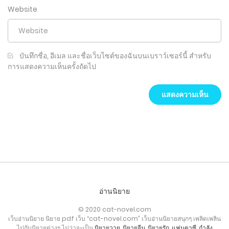
Website
บันทึกชื่อ, อีเมล และชื่อเว็บไซต์ของฉันบนเบราว์เซอร์นี้ สำหรับ
การแสดงความเห็นครั้งถัดไป
อ่านนิยาย
© 2020 cat-novel.com
เว็บอ่านนิยาย นิยาย pdf เว็บ “cat-novel.com” เว็บอ่านนิยายสนุกๆ เพลิดเพลิน
ไปกับนิยายต่างๆ ไม่ว่าจะเป็น
นิยายวาย
,
นิยายจีน
,
นิยายรัก
,
แฟนตาซี
,
กำลัง