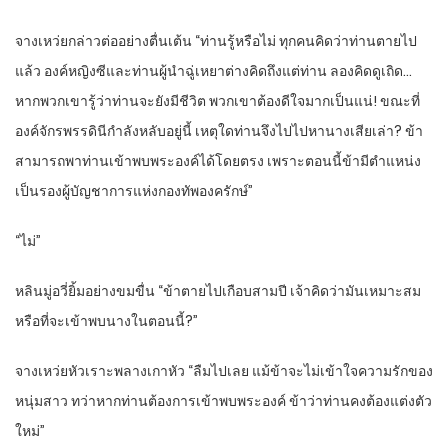
จางเหว่ยกล่าวต่ออย่างตื่นเต้น “ท่านรู้หรือไม่ ทุกคนคิดว่าท่านตายไป
แล้ว องค์หญิงซีและท่านผู้นำฉู่เหยาต่างคิดถึงแต่ท่าน ลองคิดดูเถิด…
หากพวกเขารู้ว่าท่านจะยังมีชีวิต พวกเขาต้องดีใจมากเป็นแน่! ขณะที่
องค์จักรพรรดินีกำลังหลับอยู่นี้ เหตุใดท่านจึงไปไปหานางเสียเล่า? ข้า
สามารถพาท่านเข้าพบพระองค์ได้โดยตรง เพราะตอนนี้ข้ามีตำแหน่ง
เป็นรองผู้บัญชาการแห่งกองทัพองครักษ์”
“ไม่”
หลินมู่อวี่ยิ้มอย่างขมขื่น “ข้าตายไปเกือบสามปี เจ้าคิดว่ามันเหมาะสม
หรือที่จะเข้าพบนางในตอนนี้?”
จางเหว่ยหัวเราะพลางเกาหัว “ลืมไปเลย แม้ข้าจะไม่เข้าใจความรักของ
หนุ่มสาว ทว่าหากท่านต้องการเข้าพบพระองค์ ข้าว่าท่านคงต้องแต่งตัว
ใหม่”