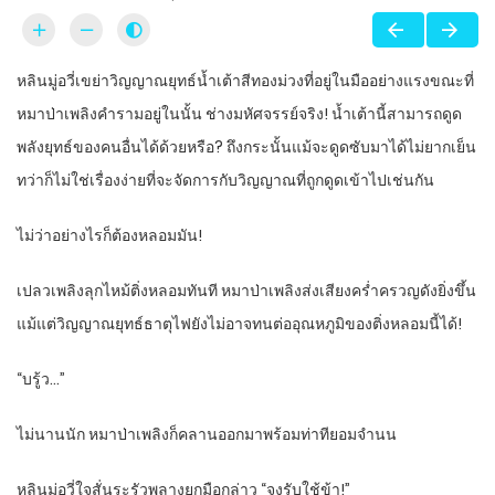
หลินมู่อวี่เขย่าวิญญาณยุทธ์น้ำเต้าสีทองม่วงที่อยู่ในมืออย่างแรงขณะที่
หมาป่าเพลิงคำรามอยู่ในนั้น ช่างมหัศจรรย์จริง! น้ำเต้านี้สามารถดูด
พลังยุทธ์ของคนอื่นได้ด้วยหรือ? ถึงกระนั้นแม้จะดูดซับมาได้ไม่ยากเย็น
ทว่าก็ไม่ใช่เรื่องง่ายที่จะจัดการกับวิญญาณที่ถูกดูดเข้าไปเช่นกัน
ไม่ว่าอย่างไรก็ต้องหลอมมัน!
เปลวเพลิงลุกไหม้ติ่งหลอมทันที หมาป่าเพลิงส่งเสียงคร่ำครวญดังยิ่งขึ้น
แม้แต่วิญญาณยุทธ์ธาตุไฟยังไม่อาจทนต่ออุณหภูมิของติ่งหลอมนี้ได้!
“บรู้ว…”
ไม่นานนัก หมาป่าเพลิงก็คลานออกมาพร้อมท่าทียอมจำนน
หลินมู่อวี่ใจสั่นระรัวพลางยกมือกล่าว “จงรับใช้ข้า!”