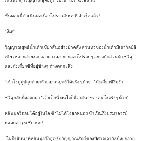
เหนียวก็ถูกวิญญาณยุทธ์ดูดซับเข้าไปด้วยเช่นกัน
ขั้นตอนนี้ดำเนินต่อเนื่องไปราวสิบนาที สำเร็จแล้ว!
“
หึ่ม!”
วิญญาณยุทธ์น้ำเต้าเขียวสั่นอย่างบ้าคลั่ง ส่วนหัวของน้ำเต้ามีเถาวัลย์สี
เขียวหลายสายงอกออกมา แผ่ขยายออกไปรอบๆ อย่างกับสวนผัก ชวีฉู่
และถังเสี่ยวซีที่อยู่ข้างๆ ต่างตกตะลึง
“
เจ้าโง่มู่มู่ปลุกทักษะวิญญาณยุทธ์ได้จริงๆ ด้วย…” ถังเสี่ยวซีงึมงำ
ชวีฉู่กลับยิ้มออกมา “เจ้าเด็กนี่ คนโง่ก็มีวาสนาของคนโง่จริงๆ ด้วย”
หลินมู่อวี่ตอบโต้อยู่ในใจ ข้าไม่ได้โง่สักหน่อย ข้าเป็นถึงปรมาจารย์
หลอมอาวุธเชียวนะ!
ไม่ถึงสิบนาทีหลินมู่อวี่ก็ดูดซับวิญญาณสัตว์ของปีศาจเถาวัลย์หยกอายุ