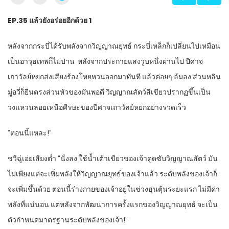
EP.35
แล้วยังอร่อยอีกด้วย
1
หลังจากกระบี่ได้รับพลังจากวิญญาณยุทธ์ กระบี่เหล็กก็เปลี่ยนไปเหมือน
เป็นอาวุธเทพก็ไม่ปาน
หลังจากประกายแสงวูบหนึ่งผ่านไป ปีศาจ
เถาวัลย์หยกส่งเสียงร้องโหยหวนออกมาทันที แล้วค่อยๆ ล้มลง ส่วนหลิน
มู่อวี่ก็ยืนตรงส่วนหัวของมันพอดี วิญญาณสัตว์สีเขียวปรากฏขึ้นเป็น
วงแหวนลอยเหนือศีรษะของปีศาจเถาวัลย์หยกอย่างรวดเร็ว
“
ตอนนี้แหละ!”
ชวีฉู่เอ่ยเสียงต่ำ “นั่งลง ใช้น้ำเต้าเขียวของเจ้าดูดซับวิญญาณสัตว์ มัน
ไม่เพียงแต่จะเพิ่มพลังให้วิญญาณยุทธ์ของเจ้าแล้ว ระดับพลังของเจ้าก็
จะเพิ่มขึ้นด้วย ตอนนี้ร่างกายของเจ้าอยู่ในช่วงฮุ่นตุ้นระยะแรก ไม่มีค่า
พลังที่แน่นอน แต่หลังจากพัฒนาการครั้งแรกของวิญญาณยุทธ์ จะเป็น
ตัวกำหนดมาตรฐานระดับพลังของเจ้า!”