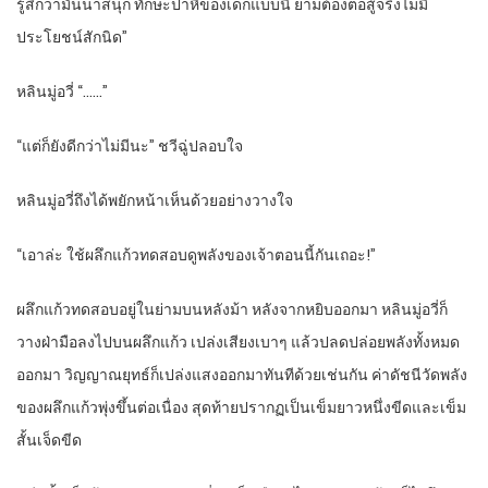
รู้สึกว่ามันน่าสนุก ทักษะปาหี่ของเด็กแบบนี้ ยามต้องต่อสู้จริงไม่มี
ประโยชน์สักนิด”
หลินมู่อวี่ “……”
“
แต่ก็ยังดีกว่าไม่มีนะ” ชวีฉู่ปลอบใจ
หลินมู่อวี่ถึงได้พยักหน้าเห็นด้วยอย่างวางใจ
“
เอาล่ะ ใช้ผลึกแก้วทดสอบดูพลังของเจ้าตอนนี้กันเถอะ!”
ผลึกแก้วทดสอบอยู่ในย่ามบนหลังม้า หลังจากหยิบออกมา หลินมู่อวี่ก็
วางฝ่ามือลงไปบนผลึกแก้ว เปล่งเสียงเบาๆ แล้วปลดปล่อยพลังทั้งหมด
ออกมา วิญญาณยุทธ์ก็เปล่งแสงออกมาทันทีด้วยเช่นกัน ค่าดัชนีวัดพลัง
ของผลึกแก้วพุ่งขึ้นต่อเนื่อง สุดท้ายปรากฏเป็นเข็มยาวหนึ่งขีดและเข็ม
สั้นเจ็ดขีด