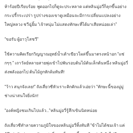
ห้าร้อยปีเรียบร้อย
พูดออกไปก็ดูจะประหลาด แต่หลินมู่อวี่ก็ลุกขึ้นอย่าง
กระปรี้กระเปร่า รูปร่างของเขาดูเหมือนจะมีการเปลี่ยนแปลงอย่าง
ใหญ่หลวง ชวีฉู่ยิ้ม “เจ้าหนุ่ม ไม่แสดงทักษะที่ได้มาเสียหน่อยเล่า”
“
ขอรับ ผู้อาวุโสชวี”
ใช้ความคิดเรียกวิญญาณยุทธ์น้ำเต้าเขียวโผล่ขึ้นมาตรงหน้าอก “แซ่
กๆๆ ” เถาวัลย์หลายสายพุ่งเข้าไปพันรอบต้นไม้ต้นเล็กต้นหนึ่ง หลินมู่อวี่
ส่งพลังออกไป ต้นไม้ถูกหักล้มทันที!
“
ว้าว สนุกจังเลย!” ถังเสี่ยวซีหัวเราะคิกคักแล้วเอ่ยว่า “ทักษะนี้ของมู่มู่
ช่างน่าสนใจยิ่งนัก!
“
องค์หญิงชมเกินไปแล้ว…”หลินมู่อวี่รู้สึกเขินนิดหน่อย
ถังเสี่ยวซีทำลายความภูมิใจของหลินมู่อวี่ทิ้งทันที “ข้าไม่ได้ชมเจ้า แค่