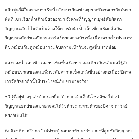
หลินมู่อวี่ดีใจอย่างมาก รีบนั่งขัดสมาธิลงข้างๆ ซากปีศาจเถาวัลย์หยก
ทันที เขาเรียกน้ำเต้าเขียวออกมา จังหวะที่วิญญาณยุทธ์สัมผัสถูก
วิญญาณสัตว์ ไม่จำเป็นต้องให้เขาชักนำ น้ำเต้าเขียวเริ่มกลืนกิน
วิญญาณสัตว์ของปีศาจเถาวัลย์หยกอย่างบ้าคลั่ง เนื่องจากเป็นประเภท
พืชเหมือนกัน ดูเหมือนว่าระดับความเข้ากันจะสูงขึ้นมาหน่อย
แสงของน้ำเต้าเขียวค่อยๆ เข้มขึ้นเรื่อยๆ ขณะเดียวกันหลินมู่อวี่รู้สึก
เหมือนปราณของตนเพิ่มระดับความแข็งแกร่งขึ้นอย่างต่อเนื่อง ปีศาจ
เถาวัลย์หยกตัวนี้ให้ประโยชน์กับเขามากจริงๆ
ชวีฉู่ที่อยู่ข้างๆ เอ่ยด้วยรอยยิ้ม “ถ้าหากเจ้าเด็กนี่โชคดีพอ ไม่แน่
วิญญาณยุทธ์ของเขาอาจจะได้รับทักษะเฉพาะตัวของปีศาจเถาวัลย์
หยกก็เป็นได้”
ถังเสี่ยวซีกะพริบตา “แต่ท่านปู่เคยบอกข้าเองว่า ขณะที่ดูดซับวิญญาณ