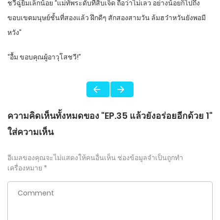
ชวีฉู่ยิ้มเล็กน้อย “แม่ทัพระดับที่สิบเจ็ด ถือว่าไม่เลว อย่างน้อยก็ไปถึง
ขอบเขตมนุษย์ชั้นที่สองแล้ว ฝึกดีๆ สักสองสามวัน ล้มฮว๋าหวันยังพอมี
หวัง”
“
อื้ม ขอบคุณผู้อาวุโสชวี!”
ความคิดเห็นทั้งหมดของ "EP.35 แล้วยังอร่อยอีกด้วย 1"
ใส่ความเห็น
อีเมลของคุณจะไม่แสดงให้คนอื่นเห็น
ช่องข้อมูลจำเป็นถูกทำ
เครื่องหมาย
*