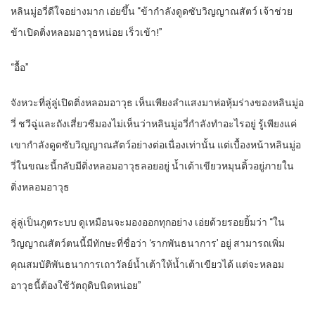
หลินมู่อวี่ดีใจอย่างมาก เอ่ยขึ้น “ข้ากำลังดูดซับวิญญาณสัตว์ เจ้าช่วย
ข้าเปิดติ่งหลอมอาวุธหน่อย เร็วเข้า!”
“
อื้อ”
จังหวะที่ลู่ลู่เปิดติ่งหลอมอาวุธ เห็นเพียงลำแสงมาห่อหุ้มร่างของหลินมู่อ
วี่ ชวีฉู่และถังเสี่ยวซีมองไม่เห็นว่าหลินมู่อวี่กำลังทำอะไรอยู่ รู้เพียงแค่
เขากำลังดูดซับวิญญาณสัตว์อย่างต่อเนื่องเท่านั้น แต่เบื้องหน้าหลินมู่อ
วี่ในขณะนี้กลับมีติ่งหลอมอาวุธลอยอยู่ น้ำเต้าเขียวหมุนติ้วอยู่ภายใน
ติ่งหลอมอาวุธ
ลู่ลู่เป็นภูตระบบ ดูเหมือนจะมองออกทุกอย่าง เอ่ยด้วยรอยยิ้มว่า “ใน
วิญญาณสัตว์ตนนี้มีทักษะที่ชื่อว่า ‘รากพันธนาการ’ อยู่ สามารถเพิ่ม
คุณสมบัติพันธนาการเถาวัลย์น้ำเต้าให้น้ำเต้าเขียวได้ แต่จะหลอม
อาวุธนี้ต้องใช้วัตถุดิบนิดหน่อย”