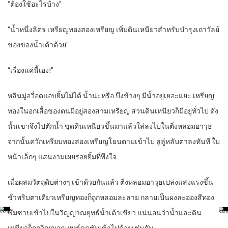
“
ต้องใช้อะไรบ้าง”
“
น้ำหนึ่งลิตร เหรียญทองสองเหรียญ เพิ่มดินเหนียวสำหรับบำรุงเถาวัลย์
ของของน้ำเต้าด้วย”
“
เรื่องแค่นี้เอง!”
หลินมู่อวี่อดแอบยิ้มไม่ได้ น้ำน่ะหรือ บึงข้างๆ มีน้ำอยู่เยอะแยะ เหรียญ
ทองในอกเสื้อของตนมีอยู่สองสามเหรียญ ส่วนดินเหนียวก็มีอยู่ทั่วไป ดัง
นั้นเขาจึงไปตักน้ำ ขุดดินเหนียวขึ้นมาแล้วใส่ลงไปในติ่งหลอมอาวุธ
จากนั้นควักเหรียบทองสองเหรียญโยนตามเข้าไป ลู่ลู่หลับตาลงทันที ใบ
หน้าเล็กๆ แสนงามเผยรอยยิ้มที่พึงใจ
เมื่อผสมวัตถุดิบต่างๆ เข้าด้วยกันแล้ว ติ่งหลอมอาวุธเปล่งแสงแรงขึ้น
ชั่วพริบตาเดียวเหรียญทองก็ถูกหลอมละลาย กลายเป็นผงละอองสีทอง
ซึมซาบเข้าไปในวิญญาณยุทธ์น้ำเต้าเขียว แน่นอนว่าน้ำและดิน