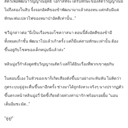
สัตว์เพื่อพัฒนาวิญญาณยุทธ์ โอกาสที่จะได้รับทักษะของสัตว์วิญญาณมี
ไม่ถึงสองในสิบ จิ้งจอกอัคคีของข้าพัฒนามาแล้วสองหน แต่กลับมีแค่
ทักษะพ่นเปลวไฟของหมาป่าอัคคีเท่านั้น…”
ชวีฉู่กล่าวต่อ “นี่เป็นเรื่องของโชควาสนา ตอนนี้ติ่งอัคคีของข้ามี
ทั้งหมดเก้าชั้น พัฒนาไปแล้วเก้าครั้ง แต่ก็มีแค่สามทักษะเท่านั้น ต้อง
ขึ้นอยู่กับโชคของเด็กหนุ่มนี่แล้วล่ะ”
หลินมู่อวี่กำลังดูดซับวิญญาณสัตว์ แต่ก็ได้ยินเรื่องที่พวกเขาคุยกัน
ในตอนนี้เอง ในหัวของเขาก็เกิดเสียงดังขึ้นมาอย่างกะทันหัน ไม่คิดว่า
ภูตระบบลู่ลู่จะตื่นขึ้นมาอีกครั้ง ช่างมาได้ถูกจังหวะจริงๆ นางปรากฏตัว
ขึ้นตรงหน้าหลินมู่อวี่ บิดขี้เกียจด้วยท่วงท่าน่ารัก พร้อมรอยยิ้ม “นอน
เต็มอิ่มชะมัด…”
“
ลู่ลู่!”