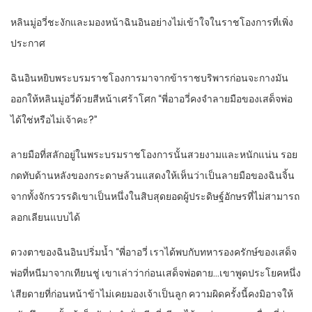
หลินมู่อวี่ชะงักและมองหน้าฉินอินอย่างไม่เข้าใจในราชโองการที่เพิ่ง
ประกาศ
ฉินอินหยิบพระบรมราชโองการมาจากข้าราชบริพารก่อนจะกางมัน
ออกให้หลินมู่อวี่ด้วยสีหน้าเศร้าโศก “พี่อาอวี่คงจำลายมือของเสด็จพ่อ
ได้ใช่หรือไม่เจ้าคะ?”
ลายมือที่สลักอยู่ในพระบรมราชโองการนั้นสวยงามและหนักแน่น รอย
กดทับด้านหลังของกระดาษล้วนแสดงให้เห็นว่าเป็นลายมือของฉินจิ้น
จากทั้งจักรวรรดิเขาเป็นหนึ่งในสิบสุดยอดผู้ประดิษฐ์อักษรที่ไม่สามารถ
ลอกเลียนแบบได้
ดวงตาของฉินอินปริ่มน้ำ “พี่อาอวี่ เราได้พบกับทหารองครักษ์ของเสด็จ
พ่อที่หนีมาจากเทียนชู่ เขาเล่าว่าก่อนเสด็จพ่อตาย…เขาพูดประโยคหนึ่ง
‘เสียดายที่ก่อนหน้าข้าไม่เคยมองเจ้าเป็นลูก ความผิดครั้งนี้คงมิอาจให้