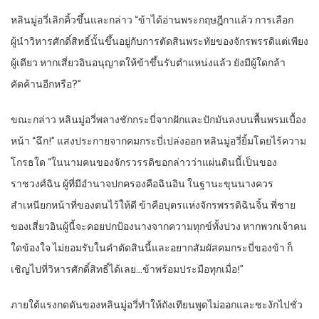
หลินมู่อวี่เลิกคิ้วขึ้นและกล่าว “ข้าได้อ่านพระกฤษฎีกาแล้ว การเลือก
ผู้นำวิหารศักดิ์สิทธิ์นั้นขึ้นอยู่กับการตัดสินพระทัยของจักรพรรดิแต่เพียง
ผู้เดียว หากเสี่ยวอินอนุญาตให้ข้าขึ้นรับตำแหน่งแล้ว ยังมีผู้ใดกล้า
คัดค้านอีกหรือ?”
ขณะกล่าว หลินมู่อวี่พลางชักกระบี่จากฝักและปักมันลงบนพื้นพรมเบื้อง
หน้า “ฉึก!” แสงประกายจากคมกระบี่เปล่งออก หลินมู่อวี่ยิ้มโดยไร้ความ
โกรธใด “ในนามคนของจักรวรรดิขอกล่าวว่าแผ่นดินนี้เป็นของ
ราชวงศ์ฉิน ผู้ที่มีอำนาจปกครองคือฉินอิน ในฐานะขุนนางควร
สำเหนียกหน้าที่ของตนไว้ให้ดี ข้าคือบุตรแห่งจักรพรรดิฉินจิ้น พี่ชาย
ของเสี่ยวอินผู้นี้จะคอยปกป้องนางจากความทุกข์ทั้งปวง หากพวกเจ้าคน
ใดข้องใจ ไม่ยอมรับในคำตัดสินนี้และอยากสัมผัสคมกระบี่ของข้า ก็
เชิญไปที่วิหารศักดิ์สิทธิ์ได้เลย…ข้าพร้อมประมือทุกเมื่อ!”
ภายใต้แรงกดดันของหลินมู่อวี่ทำให้ถังเทียนพูดไม่ออกและชะงักไปชั่ว