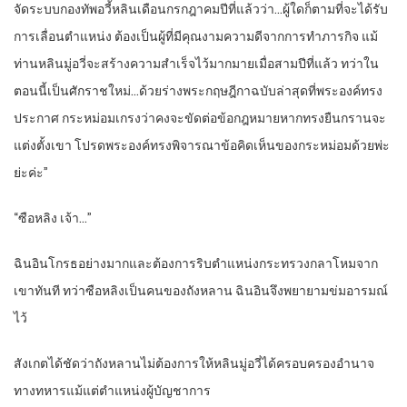
จัดระบบกองทัพอวี้หลินเดือนกรกฎาคมปีที่แล้วว่า…ผู้ใดก็ตามที่จะได้รับ
การเลื่อนตำแหน่ง ต้องเป็นผู้ที่มีคุณงามความดีจากการทำภารกิจ แม้
ท่านหลินมู่อวี่จะสร้างความสำเร็จไว้มากมายเมื่อสามปีที่แล้ว ทว่าใน
ตอนนี้เป็นศักราชใหม่…ด้วยร่างพระกฤษฎีกาฉบับล่าสุดที่พระองค์ทรง
ประกาศ กระหม่อมเกรงว่าคงจะขัดต่อข้อกฎหมายหากทรงยืนกรานจะ
แต่งตั้งเขา โปรดพระองค์ทรงพิจารณาข้อคิดเห็นของกระหม่อมด้วยพ่ะ
ย่ะค่ะ”
“ซือหลิง เจ้า…”
ฉินอินโกรธอย่างมากและต้องการริบตำแหน่งกระทรวงกลาโหมจาก
เขาทันที ทว่าซือหลิงเป็นคนของถังหลาน ฉินอินจึงพยายามข่มอารมณ์
ไว้
สังเกตได้ชัดว่าถังหลานไม่ต้องการให้หลินมู่อวี่ได้ครอบครองอำนาจ
ทางทหารแม้แต่ตำแหน่งผู้บัญชาการ