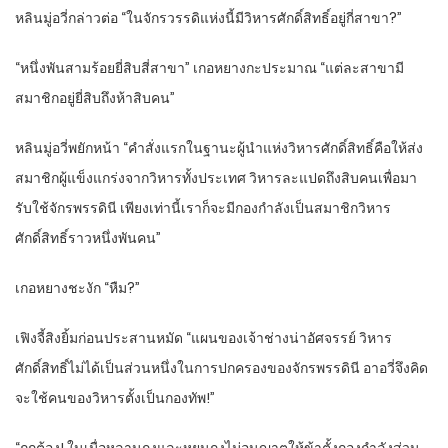
หลินมู่อวี่กล่าวต่อ “ในจักรวรรดิแห่งนี้มีวิหารศักดิ์สิทธิ์อยู่กี่สาขา?”
“หนึ่งพันสามร้อยยี่สิบสี่สาขา” เกอหยางกะประมาณ “แต่ละสาขามี
สมาชิกอยู่ยี่สิบถึงห้าสิบคน”
หลินมู่อวี่พยักหน้า “คำสั่งแรกในฐานะผู้นำแห่งวิหารศักดิ์สิทธิ์คือให้ส่ง
สมาชิกผู้แข็งแกร่งจากวิหารทั้งประเทศ วิหารละแปดถึงสิบคนเพื่อมา
รับใช้จักรพรรดินี เพียงเท่านี้เราก็จะมีกองกำลังเป็นสมาชิกวิหาร
ศักดิ์สิทธิ์ราวหนึ่งพันคน”
เกอหยางชะงัก “หืม?”
เฟิงจี้สิงยิ้มก่อนประสานหมัด “แผนของเจ้าช่างน่าอัศจรรย์ วิหาร
ศักดิ์สิทธิ์ไม่ได้เป็นส่วนหนึ่งในการปกครองของจักรพรรดินี อาอวี่จึงคิด
จะใช้คนของวิหารตั้งเป็นกองทัพ!”