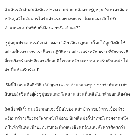
ฉินอินรู้สึกสับสนจึงหันไปขอความช่วยเหลือจากซูมู่หยุน “ท่านตาคิดว่า
หลินมู่อวี่ไม่สมควรได้รับตำแหน่งทางทหาร…ไม่แม้แต่กลับไปรับ
ตำแหน่งแม่ทัพพิทักษ์เมืองเลยหรือเจ้าคะ?”
ซูมู่หยุนประสานหมัดกล่าวตอบ “เสี่ยวอิน กฎหมายใหม่ได้ถูกบังคับใช้
อย่างเป็นทางการ เราก็ควรปฏิบัติตามอย่างเคร่งครัด ตราบที่จักรวรรดิ
อี้เหอยังพร้อมทำศึก อาอวี่ย่อมมีโอกาสสร้างผลงานและรับตำแหน่ง ไม่
จำเป็นต้องรีบร้อน!”
เฟิงจี้สิงครุ่นคิดถึงวิธีแก้ปัญหา เพราะท่ามกลางขุนนางกว่าพันคน เก้า
สิบเปอร์เซ็นต์อยู่ฝั่งซูมู่หยุนและถังหลาน ส่วนที่เหลือไม่กล้าออกเสียงใด
ถังเสี่ยวซีเริ่มฉุนเฉียวก่อนจะชี้มือไปยังเหล่าข้าราชบริพารเบื้องล่าง
พร้อมกล่าวเสียงดัง “พวกหน้าไม่อาย หึ! หลินมู่อวี่นำทัพมังกรผงาดหนึ่ง
หมื่นห้าพันคนเข้าปะทะกับกองทัพหลงเซียนหลินและสังหารศัตรูกว่า