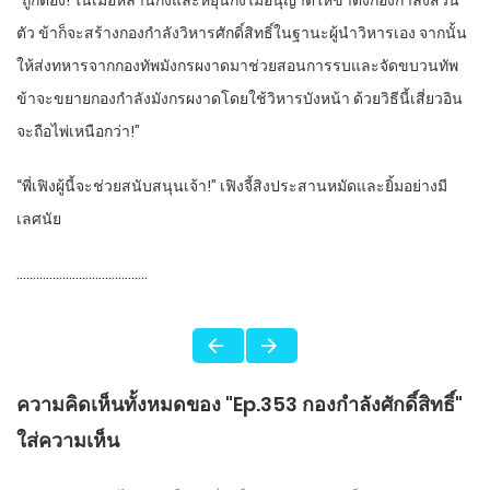
“ถูกต้อง! ในเมื่อหลานกงและหยุนกงไม่อนุญาตให้ข้าตั้งกองกำลังส่วน
ตัว ข้าก็จะสร้างกองกำลังวิหารศักดิ์สิทธิ์ในฐานะผู้นำวิหารเอง จากนั้น
ให้ส่งทหารจากกองทัพมังกรผงาดมาช่วยสอนการรบและจัดขบวนทัพ
ข้าจะขยายกองกำลังมังกรผงาดโดยใช้วิหารบังหน้า ด้วยวิธีนี้เสี่ยวอิน
จะถือไพ่เหนือกว่า!”
“พี่เฟิงผู้นี้จะช่วยสนับสนุนเจ้า!” เฟิงจี้สิงประสานหมัดและยิ้มอย่างมี
เลศนัย
………………………………….
ความคิดเห็นทั้งหมดของ "Ep.353 กองกำลังศักดิ์สิทธิ์"
ใส่ความเห็น