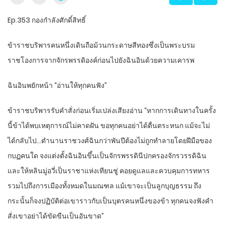
Ep.353 กองกำลังศักดิ์สิทธิ์
ข้าราชบริพารคนหนึ่งเดินถือม้วนกระดาษสีทองซึ่งเป็นพระบรม
ราชโองการจากจักรพรรดิองค์ก่อนไปยังฉินอินด้วยความเคารพ
ฉินอินพยักหน้า “อ่านให้ทุกคนฟัง”
ข้าราชบริพารรับคำสั่งก่อนเริ่มเปล่งเสียงอ่าน “หากการเดินทางในครั้ง
นี้ข้าได้พบเหตุการณ์ไม่คาดฝัน ขอทุกคนอย่าได้ตื่นตระหนก แม้จะไม่
ได้กลับไป…ตำนานราชวงศ์ฉินกว่าพันปีต้องไม่ถูกทำลายโดยฝีมือของ
กบฏคนใด จงแต่งตั้งฉินอินขึ้นเป็นจักรพรรดินีปกครองจักรวรรดิฉิน
และให้หลินมู่อวี่เป็นราชาแห่งเทียนชู่ คอยดูแลและควบคุมการทหาร
รวมไปถึงการเมืองทั้งหมดในมณฑล แม้เขาจะเป็นลูกบุญธรรม ถึง
กระนั้นก็จงปฏิบัติต่อเขาราวกับเป็นบุตรคนหนึ่งของข้า ทุกคนจงฟังคำ
สั่งเขาอย่าได้ขัดขืนเป็นอันขาด”