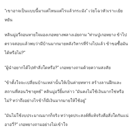
“เขาอาจเป็นแบบนี้มาแต่ไหนแต่ไรแล้วกระมัง” เว่ยโฉวหัวเราะเย้ย
หยัน
หลินมู่อวี่ถอนหายใจมองเกอหยางพลางเอ่ยถาม “ท่านปู่เกอหยาง ข้าไป
ตรวจสอบแล้วพบว่ามีบ้านมากมายหลังวิหารที่ร้างไปแล้ว ข้าขอซื้อมัน
ได้หรือไม่?”
“ผู้นำอยากได้ไปทำสิ่งใดหรือ?” เกอหยางถามด้วยความสงสัย
“ข้าตั้งใจจะเปลี่ยนบ้านเหล่านั้นให้เป็นค่ายทหาร สร้างลานฝึกและ
สถานที่สอนวิชายุทธ์” หลินมู่อวี่ยิ้มกล่าว “มันคงไม่ใช้เงินมากใช่หรือ
ไม่? ทว่าถึงอย่างไรข้าก็มีเงินมากมายให้ใช้อยู่”
“มันไม่ใช้งบประมาณมากก็จริง ทว่าจุดประสงค์ที่แท้จริงคือสิ่งใดกันแน่
อาอวี่?” เกอหยางถามอย่างไม่เข้าใจ