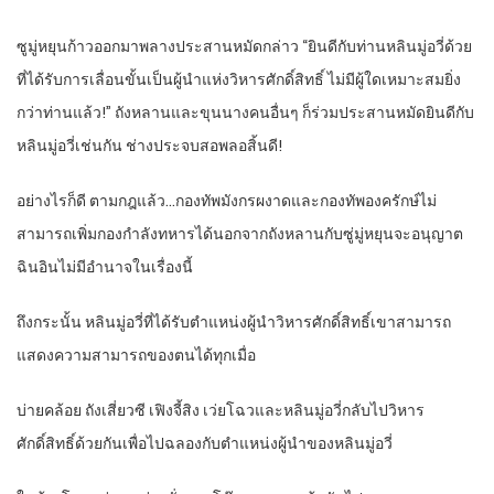
ซูมู่หยุนก้าวออกมาพลางประสานหมัดกล่าว “ยินดีกับท่านหลินมู่อวี่ด้วย
ที่ได้รับการเลื่อนขั้นเป็นผู้นำแห่งวิหารศักดิ์สิทธิ์ ไม่มีผู้ใดเหมาะสมยิ่ง
กว่าท่านแล้ว!” ถังหลานและขุนนางคนอื่นๆ ก็ร่วมประสานหมัดยินดีกับ
หลินมู่อวี่เช่นกัน ช่างประจบสอพลอสิ้นดี!
อย่างไรก็ดี ตามกฎแล้ว…กองทัพมังกรผงาดและกองทัพองครักษ์ไม่
สามารถเพิ่มกองกำลังทหารได้นอกจากถังหลานกับซู่มู่หยุนจะอนุญาต
ฉินอินไม่มีอำนาจในเรื่องนี้
ถึงกระนั้น หลินมู่อวี่ที่ได้รับตำแหน่งผู้นำวิหารศักดิ์สิทธิ์เขาสามารถ
แสดงความสามารถของตนได้ทุกเมื่อ
บ่ายคล้อย ถังเสี่ยวซี เฟิงจี้สิง เว่ยโฉวและหลินมู่อวี่กลับไปวิหาร
ศักดิ์สิทธิ์ด้วยกันเพื่อไปฉลองกับตำแหน่งผู้นำของหลินมู่อวี่