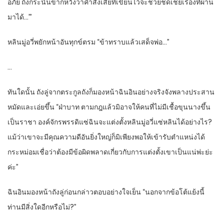
อภัย ถึงกระนั้นข้าก็หวังว่าคำสั่งเสียที่เขียนไว้จะช่วยชดเชยเรื่องที่ผ่าน
มาได้…’”
หลินมู่อวี่พยักหน้าอันทุกข์ตรม “ข้าทราบแล้วเสด็จพ่อ…”
…
ทันใดนั้น ถังลู่จากตระกูลถังก็มองหน้าฉินอินอย่างจริงจังพลางประสาน
หมัดและเอ่ยขึ้น “ฝ่าบาท ตามกฎแล้วมิอาจให้คนที่ไม่มีเชื้อขุนนางขึ้น
เป็นราชา องค์จักรพรรดิแซ่ฉินจะแต่งตั้งหลินมู่อวี่แซ่หลินได้อย่างไร?
แม้ว่าเขาจะมีคุณความดีอันยิ่งใหญ่ก็มิเพียงพอให้เข้ารับตำแหน่งได้
กระหม่อมเชื่อว่าต้องมีข้อผิดพลาดเกี่ยวกับการแต่งตั้งเขาเป็นแน่พ่ะย่ะ
ค่ะ”
ฉินอินมองหน้าถังลู่ก่อนกล่าวตอบอย่างใจเย็น “นอกจากข้อโต้แย้งนี้
ท่านมีสิ่งใดอีกหรือไม่?”