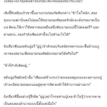
ในห้องโถง กลุ่มคนต่างนั่งรอบโต๊ะกลมมองหน้ากันไปมา
เฟิงจี้สิงหยิบแก้วชาขึ้นมาแกว่งก่อนกัดฟันกล่าว “ข้าโมโหนัก…สอง
ขุนนางเฒ่านั่นคงไม่ยอมให้ขยายกองทัพองครักษ์และมังกรผงาดเป็น
แน่ คิดจะให้เราใช้ทหารสองหมื่นหนึ่งพันนายแบบนี้ไปตลอดรึ? บอก
ตามตรง…กองกำลังเพียงเท่านี้จะไปทำอะไรได้!”
ถังเสี่ยวซีมองหลินมู่อวี่ “มู่มู่ เจ้าลักลอบรับสมัครทหารและซื้อม้าบนภู
เขาหลงหยานเพื่อขยายกองทัพมังกรผงาดได้หรือไม่?”
“ข้าก็กำลังคิดอยู่…”
หลินมู่อวี่พยักหน้ายิ้ม “เพียงแต่ข้าเกรงว่าคนของหยุนกงและหลานกงปู่
เจ้าจะมีหน่วยสอดแนมอยู่ทุกสารทิศ คงทำให้ลำบากอย่างมาก”
ถังเสี่ยวซียิ้มอย่างรู้สึกผิด “มู่มู่ อย่าโกรธท่านปู่เลย ข้าไม่รู้ว่าเขากลาย
เป็นคนหลงอำนาจแบบนี้ตั้งแต่เมื่อไร”