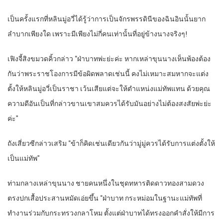
เป็นครั้งแรกที่หลินมู่อวี่ได้รู้ว่าการเป็นจักรพรรดินีของฉินอินนั้นยาก
ลำบากเพียงใด เพราะมีเพียงไม่กี่คนเท่านั้นที่อยู่ข้างนางจริงๆ!
เฟิงจี้สิงขมวดคิ้วกล่าว “ฝ่าบาทพ่ะย่ะค่ะ หากเหล่าขุนนางเห็นพ้องต้อง
กันว่าพระราชโองการมีข้อผิดพลาดเช่นนี้ คงไม่เหมาะสมหากจะแต่ง
ตั้งให้หลินมู่อวี่เป็นราชา เว้นเสียแต่จะให้ตำแหน่งแม่ทัพแทน ด้วยคุณ
ความดีอันเป็นที่กล่าวขานเขาสมควรได้รับมันอย่างไม่ต้องสงสัยพ่ะย่ะ
ค่ะ”
ถังเสี่ยวซีกล่าวเสริม “ข้าก็คิดเช่นเดียวกันว่ามู่มู่ควรได้รับการแต่งตั้งให้
เป็นแม่ทัพ”
ท่ามกลางเหล่าขุนนาง ชายคนหนึ่งในชุดทหารติดดาวทองสามดวง
ตรงปกเสื้อประสานหมัดเอ่ยขึ้น “ฝ่าบาท กระหม่อมในฐานะแม่ทัพที่
ทำงานร่วมกับกระทรวงกลาโหม ตั้งแต่ฝ่าบาทได้ทรงออกคำสั่งให้มีการ