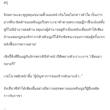
ครู่
ถังหลานและซูมู่หยุนขมวดคิ้วมองหน้ากันโดยไม่กล่าวคำใด เป็นการ
ยากที่จะขัดคำของหลินมู่อวี่เพราะเขาทำตามพระกฤษฎีกาซึ่งแม้แต่ทั้ง
คู่ก็ไม่มีอำนาจต่อต้าน หยุนกงผู้อำนาจอยู่ทั่วเมืองหลันเยี่ยนทำได้เพียง
จำนนต่อกฎของจักรวรรดิ หลินมู่อวี่ได้รับชัยชนะของการต่อสู้ครั้งแรก
หลังฟื้นจากความตาย!
เฟิงจี้สิงที่ยืนอยู่กับจักรพรรดินีทำหน้าปีติพลางหัวเราะเบาๆ “เยี่ยมมา
กอาอวี่!”
เว่ยโฉวพยักหน้ายิ้ม “ผู้บัญชาการของข้ากลับมาแล้ว…”
ถังเสี่ยวซีทำได้เพียงยิ้มอย่างมีความสุขพลางมองหลินมู่อวี่ผู้ยืนหยัด
ราวกับราชา
…