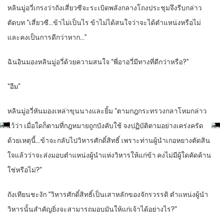
หลินมู่อวี่เกรงว่าถังเสี่ยวซีจะระเบิดพลังกลางโถงประชุมจึงรีบกล่าว
ตัดบท “เสี่ยวซี…ข้าไม่เป็นไร ข้าไม่ได้สนใจว่าจะได้ตำแหน่งหรือไม่
และคงเป็นการดีกว่าหาก…”
ฉินอินมองหลินมู่อวี่ด้วยความสนใจ “พี่อาอวี่มีทางที่ดีกว่าหรือ?”
“อืม”
หลินมู่อวี่หันมองเหล่าขุนนางและยิ้ม “ตามกฎกระทรวงกลาโหมกล่าว
ไว้ว่า เมื่อใดก็ตามที่กฎหมายถูกบังคับใช้ จงปฏิบัติตามอย่างเคร่งครัด
ด้วยเหตุนี้…ข้าจะกลับไปวิหารศักดิ์สิทธิ์ เพราะท่านผู้นำเกอหยางตัดสิน
ใจแล้วว่าจะส่งมอบตำแหน่งผู้นำแห่งวิหารให้แก่ข้า คงไม่มีผู้ใดคัดค้าน
ใช่หรือไม่?”
ถังเทียนชะงัก “วิหารศักดิ์สิทธิ์เป็นเสาหลักของจักรวรรดิ ตำแหน่งผู้นำ
วิหารนั้นสำคัญยิ่งจะสามารถมอบมันให้แก่เจ้าได้อย่างไร?”