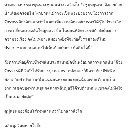
ท่ามกลางบรรดาขุนนาง ทุกคนต่างจดจ้องไปยังซูมู่หยุนเขาจึงเอ่ยด้วย
น้ำเสียงเคร่งขรึม “ฝ่าบาท แม้ว่าจะเป็นพระบรมราชโองการจาก
จักรพรรดิองค์ก่อน ทว่าในตอนที่พระองค์ทรงอักษรหาได้รู้ไม่ว่าจะเกิด
การเปลี่ยนแปลงอันใหญ่หลวงขึ้น ในตอนที่จักรวรรดิกำลังต้องการ
ความรุ่งเรือง คงไม่เหมาะสมอย่างยิ่งที่จะก่อตั้งราชาองค์ใหม่
ประชาชนหลายคนคงไม่เห็นด้วยกับการตัดสินใจนี้”
ถังหลานที่อยู่ด้านข้างพลันประสานหมัดขึ้นพร้อมกล่าวหนักแน่น “ด้วย
จักรวรรดิที่กำลังได้รับการบูรณะ กระหม่อมเองก็คิดว่าต้องมีข้อผิด
พลาดกับคำประกาศนั้นแน่นอนพ่ะย่ะค่ะ ตอนนี้มณฑลเทียนชู่เป็น
อาณาเขตของท่านหยุนกง หากหลินมู่อวี่ได้รับตำแหน่ง เขาคงไม่พึงใจ
เป็นแน่พ่ะย่ะค่ะ!”
ซูมู่หยุนมองค้อนใส่ถังหลานทว่าไม่กล่าวสิ่งใด
หลินมู่อวี่สูดหายใจลึก