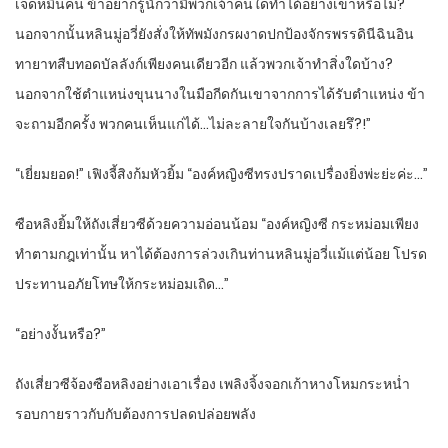
เจ็ดหมื่นคน ข้าอยากรู้นักว่ามีพวกเจ้าคนใดทำได้อย่างเขาหรือไม่?
นอกจากนั้นหลินมู่อวี่ยังสั่งให้ทัพมังกรผงาดปกป้องจักรพรรดินีฉินอิน
ทายาทสืบทอดบัลลังก์เพียงคนเดียวอีก แล้วพวกเจ้าทำสิ่งใดบ้าง?
นอกจากใช้ตำแหน่งขุนนางในมือกีดกันเขาจากการได้รับตำแหน่ง ข้า
จะถามอีกครั้ง พวกคนเห็นแก่ได้…ไม่ละลายใจกันบ้างเลยรึ?!”
“เยี่ยมยอด!” เฟิงจี้สิงก้มหัวยิ้ม “องค์หญิงซีทรงปราดเปรื่องยิ่งพ่ะย่ะค่ะ…”
ซือหลิงยิ้มให้ถังเสี่ยวซีด้วยความอ่อนน้อม “องค์หญิงซี กระหม่อมเพียง
ทำตามกฎเท่านั้น หาได้ต้องการล่วงเกินท่านหลินมู่อวี่แม้แต่น้อย โปรด
ประทานอภัยโทษให้กระหม่อมเถิด…”
“อย่างงั้นหรือ?”
ถังเสี่ยวซีจ้องซือหลิงอย่างเอาเรื่อง เพลิงจิ้งจอกเก้าหางโหมกระหน่ำ
รอบกายราวกับกับต้องการปลดปล่อยพลัง