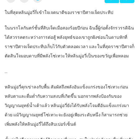
ในที่สุดหลินมู่อวี่ก็เข้าใจเจตนาดีของราชาปีศาจเจ็ดประทีป
ในนรกโลกันตร์ชั้นที่สิบเจ็ดเมื่อสองร้อยปีก่อน ฉินอี้ผู้ก่อตั้งจักรวรรดิฉิน
ได้สวรรคตระหว่างการต่อสู้ พลังยุทธ์ของเขาถูกฝังซ่อนในดาบหักที่
ราชาปีศาจเจ็ดประทีปเก็บไว้กับตัวตลอดเวลา และในที่สุดราชาปีศาจก็
ตัดสินใจมอบดาบที่มีพลังโซ่เทวะให้หลินมู่อวี่เป็นของขวัญเพื่อหลอม
…
หลินมู่อวี่คุกเข่าลงกับพื้น สัมผัสถึงพลังอันแข็งแกร่งของโซ่เทวะก่อน
หลับตาและดื่มด่ำกับความสงบที่เกิดขึ้น นอกจากพลังป้องกันของ
วิญญาณยุทธ์น้ำเต้าแล้ว หลินมู่อวี่ยังได้รับพลังโจมตีอันแข็งแกร่งมา
ด้วย แม้วิญญาณยุทธ์โซ่เทวะจะยังอยู่เพียงระดับหนึ่ง ก็สามารถช่วย
เพิ่มพลังให้หลินมู่อวี่ได้ถึงสิบเปอร์เซ็นต์