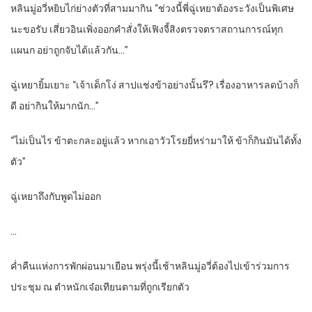
หลินมู่อวี่หยิบไก่ย่างตัวที่สามมากิน “ช่วงนี้พี่ฉู่เหยาต้องระวังเป็นพิเศษ
นะขอรับ เสี่ยวอินเพิ่งออกคำสั่งให้เฟิงจี้สิงตรวจตราสถานการณ์ทุก
แผนก อย่าถูกจับได้แล้วกัน…”
ฉู่เหยายิ้มเยาะ “เจ้าเด็กโง่ สาปแช่งข้าอย่างนั้นรึ? เรื่องอาหารลดบ้างก็
ดี อย่ากินให้มากนัก…”
“ไม่เป็นไร ข้าตะกละอยู่แล้ว หากเอาวัวโรยยี่หร่ามาให้ ข้าก็กินมันได้ทั้ง
ตัว”
ฉู่เหยาถึงกับพูดไม่ออก
…
ค่ำคืนแห่งการพักผ่อนมาเยือน พรุ่งนี้เช้าหลินมู่อวี่ต้องไปเข้าร่วมการ
ประชุม ณ ตำหนักเจ๋อเทียนตามที่ถูกเรียกตัว