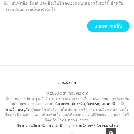
บันทึกชื่อ, อีเมล และชื่อเว็บไซต์ของฉันบนเบราว์เซอร์นี้ สำหรับ
การแสดงความเห็นครั้งถัดไป
อ่านนิยาย
© 2020 cat-novel.com
เว็บอ่านนิยาย นิยาย pdf เว็บ “cat-novel.com” เว็บอ่านนิยายสนุกๆ เพลิดเพลิน
ไปกับนิยายต่างๆ ไม่ว่าจะเป็น
นิยายวาย
,
นิยายจีน
,
นิยายรัก
,
แฟนตาซี
,
กำลัง
ภายใน
,
ผจญภัย
สุดยอดวิชากำลังภายใน อัพเดททุกวัน พร้อมรองรับการอ่านบนมือ
ถือ คอมพิวเตอร์ ไอแพด หรือแท็บเล็ต อ่านได้ตลอดเวลา ไม่มีโฆษณา อ่านนิยายฟรี
ต้อง เว็บ ”cat-novel.com”
นิยาย
อ่านนิยาย
นิยาย pdf
นิยายวาย
อ่านนิยายฟรี
นิยายออนไลน์