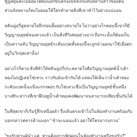
ซูมู่หยุนคงไม่ยอมให้คนนอกขึ้นครองบัลลังก์แทนหลานสาวของตน
ส่วนถังหลานก็คงไม่ยอมให้ใครทำลายสิ่งที่เขาทำไว้อย่างแน่นอน
หลินมู่อวี่สูดหายใจลึกก่อนยิ้มอย่างสบายใจ ไม่ว่าอย่างไรตอนนี้เขาก็มี
วิญญาณยุทธ์สองดวงแล้ว เป็นสิ่งที่วิเศษอย่างมาก ถึงกระนั้นก็ต้องเก็บ
เป็นความลับ วิญญาณยุทธ์ระดับแปดทั้งสองนี้จะถูกนำออกมาใช้เมื่อตก
อยู่ในวิกฤตเท่านั้น!
อย่างไรก็ตาม สิ่งที่ทำให้หลินมู่อวี่ประหลาดใจคือวิญญาณยุทธ์น้ำเต้า
ทองไม่ปฏิเสธโซ่เทวะ ราวกับมันเข้ากันได้ แสดงให้เห็นว่าน้ำเต้าทอง
ระดับแปดนั้นแข็งแกร่งพอๆ กับโซ่เทวะซึ่งเป็นวิญญาณยุทธ์ชั้นหนึ่ง
บางทีระหว่างที่เขาฝึกอยู่น้ำเต้าทองคงพัฒนาจนสามารถเทียบชั้นกันได้
ในที่สุดเขาก็เริ่มรู้สึกเหนื่อยล้า จึงเดินตรงเข้าไปในห้องทำงานพร้อมกับ
บอกกล่าวทหารด้านนอก “ ข้าจะนอนแล้ว อย่าให้ใครมารบกวน”
“ขอรับท่านผู้นำ แต่…ท่านต้องการพักผ่อนในห้องทำงานหรือขอรับ?”