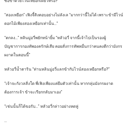
ซื้อข้าด้วยไวน์เหยือกเดียวหรือ?”
“สองเหยือก” เฟิงจี้สิงตอบอย่างไม่ลังเล “มากกว่านี้ไม่ได้ เพราะข้ามีไวน์
ดอกไม้เพียงสองเหยือกเท่านั้น…”
“ตกลง…” หลินมู่อวี่พยักหน้ายิ้ม “หลัวอวี่ จากนี้เจ้าไปเป็นรองผู้
บัญชาการกองทัพองครักษ์เสีย คอยสั่งการทัพหมื่นกว่าคนคงดีกว่ามังกร
ผงาดในตอนนี้”
หลัวอวี่น้ำตาริน “ท่านหลินมู่อวี่แลกข้ากับไวน์สองเหยือกหรือ?”
“เจ้าจะกังวลสิ่งใด พี่เฟิงเพียงแค่ยืมตัวเท่านั้น หากกลุ่มมังกรผงาด
ต้องการเจ้า ข้าจะเรียกกลับมาเอง”
“เช่นนั้นก็ได้ขอรับ…” หลัวอวี่กล่าวอย่างหดหู่
…