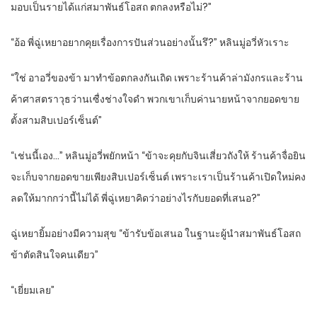
มอบเป็นรายได้แก่สมาพันธ์โอสถ ตกลงหรือไม่?”
“อ้อ พี่ฉู่เหยาอยากคุยเรื่องการปันส่วนอย่างนั้นรึ?” หลินมู่อวี่หัวเราะ
“ใช่ อาอวี่ของข้า มาทำข้อตกลงกันเถิด เพราะร้านค้าล่ามังกรและร้าน
ค้าศาสตราวุธว่านเซื่งช่างใจดำ พวกเขาเก็บค่านายหน้าจากยอดขาย
ตั้งสามสิบเปอร์เซ็นต์”
“เช่นนี้เอง…” หลินมู่อวี่พยักหน้า “ข้าจะคุยกับจินเสี่ยวถังให้ ร้านค้าจื่อยิน
จะเก็บจากยอดขายเพียงสิบเปอร์เซ็นต์ เพราะเราเป็นร้านค้าเปิดใหม่คง
ลดให้มากกว่านี้ไม่ได้ พี่ฉู่เหยาคิดว่าอย่างไรกับยอดที่เสนอ?”
ฉู่เหยายิ้มอย่างมีความสุข “ข้ารับข้อเสนอ ในฐานะผู้นำสมาพันธ์โอสถ
ข้าตัดสินใจคนเดียว”
“เยี่ยมเลย”