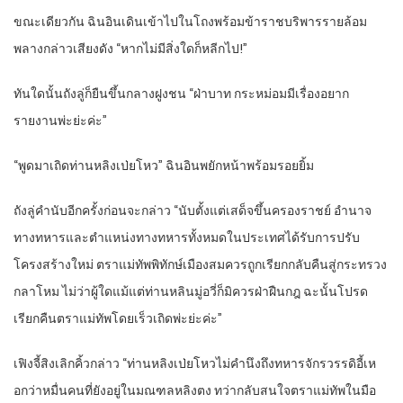
ขณะเดียวกัน ฉินอินเดินเข้าไปในโถงพร้อมข้าราชบริพารรายล้อม
พลางกล่าวเสียงดัง “หากไม่มีสิ่งใดก็หลีกไป!”
ทันใดนั้นถังลู่ก็ยืนขึ้นกลางฝูงชน “ฝ่าบาท กระหม่อมมีเรื่องอยาก
รายงานพ่ะย่ะค่ะ”
“พูดมาเถิดท่านหลิงเป่ยโหว” ฉินอินพยักหน้าพร้อมรอยยิ้ม
ถังลู่คำนับอีกครั้งก่อนจะกล่าว “นับตั้งแต่เสด็จขึ้นครองราชย์ อำนาจ
ทางทหารและตำแหน่งทางทหารทั้งหมดในประเทศได้รับการปรับ
โครงสร้างใหม่ ตราแม่ทัพพิทักษ์เมืองสมควรถูกเรียกกลับคืนสู่กระทรวง
กลาโหม ไม่ว่าผู้ใดแม้แต่ท่านหลินมู่อวี่ก็มิควรฝ่าฝืนกฎ ฉะนั้นโปรด
เรียกคืนตราแม่ทัพโดยเร็วเถิดพ่ะย่ะค่ะ”
เฟิงจี้สิงเลิกคิ้วกล่าว “ท่านหลิงเป่ยโหวไม่คำนึงถึงทหารจักรวรรดิอี้เห
อกว่าหมื่นคนที่ยังอยู่ในมณฑลหลิงตง ทว่ากลับสนใจตราแม่ทัพในมือ