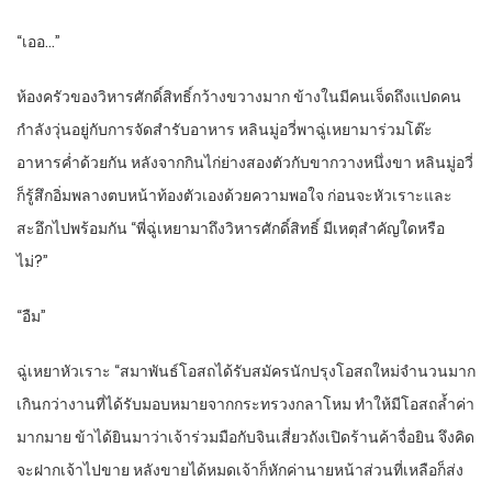
“เออ…”
ห้องครัวของวิหารศักดิ์สิทธิ์กว้างขวางมาก ข้างในมีคนเจ็ดถึงแปดคน
กำลังวุ่นอยู่กับการจัดสำรับอาหาร หลินมู่อวี่พาฉู่เหยามาร่วมโต๊ะ
อาหารค่ำด้วยกัน หลังจากกินไก่ย่างสองตัวกับขากวางหนึ่งขา หลินมู่อวี่
ก็รู้สึกอิ่มพลางตบหน้าท้องตัวเองด้วยความพอใจ ก่อนจะหัวเราะและ
สะอึกไปพร้อมกัน “พี่ฉู่เหยามาถึงวิหารศักดิ์สิทธิ์ มีเหตุสำคัญใดหรือ
ไม่?”
“อืม”
ฉู่เหยาหัวเราะ “สมาพันธ์โอสถได้รับสมัครนักปรุงโอสถใหม่จำนวนมาก
เกินกว่างานที่ได้รับมอบหมายจากกระทรวงกลาโหม ทำให้มีโอสถล้ำค่า
มากมาย ข้าได้ยินมาว่าเจ้าร่วมมือกับจินเสี่ยวถังเปิดร้านค้าจื่อยิน จึงคิด
จะฝากเจ้าไปขาย หลังขายได้หมดเจ้าก็หักค่านายหน้าส่วนที่เหลือก็ส่ง