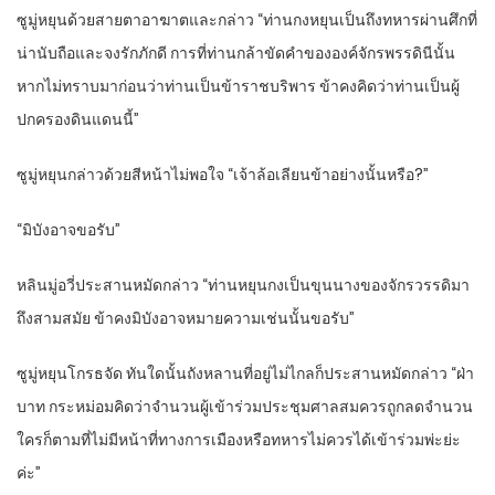
ซูมู่หยุนด้วยสายตาอาฆาตและกล่าว “ท่านกงหยุนเป็นถึงทหารผ่านศึกที่
น่านับถือและจงรักภักดี การที่ท่านกล้าขัดคำขององค์จักรพรรดินีนั้น
หากไม่ทราบมาก่อนว่าท่านเป็นข้าราชบริพาร ข้าคงคิดว่าท่านเป็นผู้
ปกครองดินแดนนี้”
ซูมู่หยุนกล่าวด้วยสีหน้าไม่พอใจ “เจ้าล้อเลียนข้าอย่างนั้นหรือ?”
“มิบังอาจขอรับ”
หลินมู่อวี่ประสานหมัดกล่าว “ท่านหยุนกงเป็นขุนนางของจักรวรรดิมา
ถึงสามสมัย ข้าคงมิบังอาจหมายความเช่นนั้นขอรับ”
ซูมู่หยุนโกรธจัด ทันใดนั้นถังหลานที่อยู่ไม่ไกลก็ประสานหมัดกล่าว “ฝ่า
บาท กระหม่อมคิดว่าจำนวนผู้เข้าร่วมประชุมศาลสมควรถูกลดจำนวน
ใครก็ตามที่ไม่มีหน้าที่ทางการเมืองหรือทหารไม่ควรได้เข้าร่วมพ่ะย่ะ
ค่ะ”