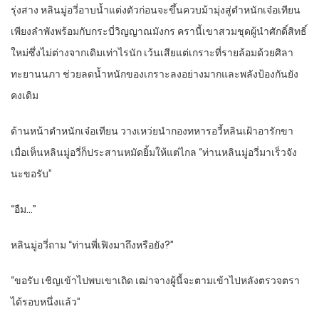
รุ่งสาง หลินมู่อวี่อาบน้ำแต่งตัวก่อนจะขึ้นควบม้ามุ่งสู่ตำหนักเจ๋อเทียน
เพียงลำพังพร้อมกับกระบี่วิญญาณมังกร ครานี้เขาสวมชุดผู้นำศักดิ์สิทธิ์
ใหม่ซึ่งไม่ต่างจากเดิมเท่าไรนัก เว้นเสียแต่เกราะที่รายล้อมด้วยศิลา
ทะยานนภา ช่วยลดน้ำหนักของเกราะลงอย่างมากและพลังป้องกันยัง
คงเดิม
ด้านหน้าตำหนักเจ๋อเทียน วางเหว่ยนำกองทหารอวี้หลินเฝ้าอารักขา
เมื่อเห็นหลินมู่อวี่ก็ประสานหมัดยิ้มให้แต่ไกล “ท่านหลินมู่อวี่มาเร็วจัง
นะขอรับ”
“อืม…”
หลินมู่อวี่ถาม “ท่านพี่เฟิงมาถึงหรือยัง?”
“ขอรับ เชิญเข้าไปพบเขาเถิด เฒ่าจางผู้นี้จะตามเข้าไปหลังตรวจตรา
ได้รอบหนึ่งแล้ว”