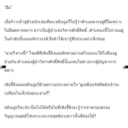
“อืม”
เมื่อก้าวเข้าสู่ตำหนักเจ๋อเทียน หลินมู่อวี่ไม่รู้ว่าตัวเองควรอยู่ที่ใดเพราะ
ไม่มียศทางทหาร ทว่าเป็นผู้นำแห่งวิหารศักดิ์สิทธิ์…ตำแหน่งนี้ไม่รวมอยู่
ในลำดับขั้นของจักรวรรดิ จึงทำให้เขารู้สึกประหม่าเล็กน้อย
“อาอวี่ ทางนี้!” โชคดีที่เฟิงจี้สิงมองทักทายมาแต่ไกลและให้ไปยืนอยู่
ด้วยกัน ตำแหน่งผู้นำวิหารศักดิ์สิทธิ์นั้นแทบไม่ต่างจากผู้บัญชาการ
ทหาร
เฟิงจี้สิงมองหลินมู่อวี่ด้วยความประหลาดใจ “ดูเหมือนรัศมีพลังเจ้าจะ
เปลี่ยนไปเล็กน้อยนะอาอวี่”
หลินมู่อวี่ชะงัก เป็นไปได้หรือไม่ที่เฟิงจี้สิงจะรู้ว่าเขาครอบครอง
วิญญาณยุทธ์โซ่เทวะและกลยุทธ์ดวงดาวขั้นที่สองได้?