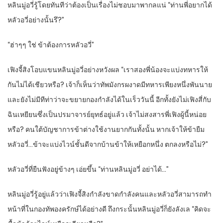
หลินมู่อวี่รู้โดยทันทีว่าต้องเป็นเรื่องไม่ชอบมาพากลแน่ “ท่านพี่อยากได้
หลัวอวี่อย่างนั้นรึ?”
“ฮ่าๆๆ ใช่ ข้าต้องการหลัวอวี่”
เฟิงจี้สิงโอบแขนหลินมู่อวี่อย่างหวังผล “เราสองพี่น้องจะแบ่งทหารให้
กันไม่ได้เชียวหรือ? เจ้าก็เห็นว่าทัพมังกรผงาดมีทหารเพียงหนึ่งพันนาย
และยังไม่มีทีท่าว่าจะขยายกองกำลังได้ในเร็ววันนี้ อีกทั้งยังไม่เฟิงสี่กับ
ฉินเหยียนซึ่งเป็นปรมาจารย์ยุทธ์อยู่แล้ว เจ้าไม่สงสารพี่เฟิงผู้นี้หน่อย
หรือ? คนใต้บัญชาการข้าต่างใช้งานยากกันทั้งนั้น หากเจ้าให้ข้ายืม
หลัวอวี่…ข้าจะแบ่งไวน์ชั้นดีจากบ้านข้าให้เหยือกหนึ่ง ตกลงหรือไม่?”
หลัวอวี่ที่ยืนฟังอยู่ข้างๆ เอ่ยขึ้น “ท่านหลินมู่อวี่ อย่าได้…”
หลินมู่อวี่รู้อยู่แล้วว่าเฟิงจี้สิงกำลังขาดกำลังคนและหลัวอวี่สามารถทำ
หน้าที่ในกองทัพองครักษ์ได้อย่างดี ถึงกระนั้นหลินมู่อวี่ก็ยังลังเล “คิดจะ