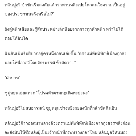
หลินมู่อวี่ ข้าชักเริ่มสงสัยแล้วว่าท่านหลิงเป่ยโหวสนใจความเป็นอยู่
ของประชาชนจริงหรือไม่?”
ถังลู่หน้าเสียและรู้สึกประหม่าเล็กน้อยจากการถูกหักหน้า ทว่าไม่ได้
ตอบโต้อันใด
ฉินอินเม้มริมฝีปากอยู่ครู่หนึ่งก่อนเอ่ยขึ้น “ตราแม่ทัพพิทักษ์เมืองถูกส่ง
มอบให้พี่อาอวี่โดยจักรพรรดิ ข้าคิดว่า…”
“ฝ่าบาท”
ซูมู่หยุนเอ่ยแทรก “โปรดทำตามกฎเถิดพ่ะย่ะค่ะ”
หลินมู่อวี่ไม่สบอารมณ์ ซูมู่หยุนช่างหยิ่งผยองนักที่กล้าขัดฉินอิน
หลินมู่อวี่ก้าวออกมาพลางล้วงตราแม่ทัพพิทักษ์เมืองจากถุงสรรพสิ่งก่อน
จะส่งมันให้ซือหลิงผู้เป็นเจ้าหน้าที่กระทรวงกลาโหม หลินมู่อวี่หันมอง