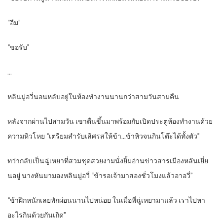
“อืม”
“ขอรับ”
…
หลินมู่อวี่นอนหลับอยู่ในห้องทำงานนานกว่าสามวันสามคืน
หลังจากผ่านไปสามวัน เขาตื่นขึ้นมาพร้อมกับเปิดประตูห้องทำงานด้วย
ความหิวโหย “เตรียมสำรับเลิศรสให้ข้า…ข้าหิวจนกินโต๊ะได้ทั้งตัว”
ทว่ากลับเป็นฉู่เหยาที่สวมชุดสวยงามนั่งยิ้มอ่านข่าวสารเมืองหลันเยี่ย
นอยู่ นางหันมามองหลินมู่อวี่ “ข้ารอเจ้ามาสองชั่วโมงแล้วอาอวี่”
“ข้าฝึกหนักเลยพักผ่อนนานไปหน่อย ในเมื่อพี่ฉู่เหยามาแล้ว เราไปหา
อะไรกินด้วยกันเถิด”