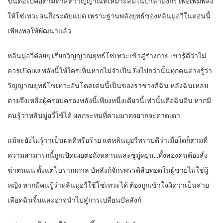
ขั้นต่อไปคือตามหาสัตว์วิญญาณที่เหมาะสมในป่าล่ามังกร เพื่อเพิ่มพลัง
ให้โซ่เทวะจนถึงระดับแปด เพราะฐานพลังยุทธ์ของหลินมู่อวี่ในตอนนี้
เพียงพอให้พัฒนาแล้ว
หลินมู่อวี่ค่อยๆ เรียกวิญญาณยุทธ์โซ่เทวะเข้าสู่ร่างกาย เขารู้ดีว่าไม่
ควรเปิดเผยพลังนี้ให้ใครเห็นหากไม่จำเป็น ยิ่งไปกว่านั้นทุกคนต่างรู้ว่า
วิญญาณยุทธ์โซ่เทวะอันโดดเด่นนี้เป็นของราชวงศ์ฉิน หลังฉินเหลย
ตายจึงเหลือผู้ครอบครองพลังนี้เพียงหนึ่งเดียวนี้เท่านั้นคือฉินอิน หากมี
คนรู้ว่าหลินมู่อวี่ใช้ได้ ผลกระทบที่ตามมาคงยากจะคาดเดา
แม้จะยังไม่รู้ว่าเป็นผลดีหรือร้าย แต่หลินมู่อวี่ทราบดีว่าเมื่อใดก็ตามที่
ความสามารถนี้ถูกเปิดเผยต่อถังหลานและซูมู่หยุน…ทั้งสองคนต้องสั่ง
ฆ่าตนแน่ ตั้งแต่โบราณกาล บัลลังก์จักรพรรดิสืบทอดในผู้ชายไม่ใช่ผู้
หญิง หากมีคนรู้ว่าหลินมู่อวี่ใช้โซ่เทวะได้ ต้องถูกเข้าใจผิดว่าเป็นสาย
เลือดฉินจิ้นและอาจนำไปสู่การเปลี่ยนบัลลังก์