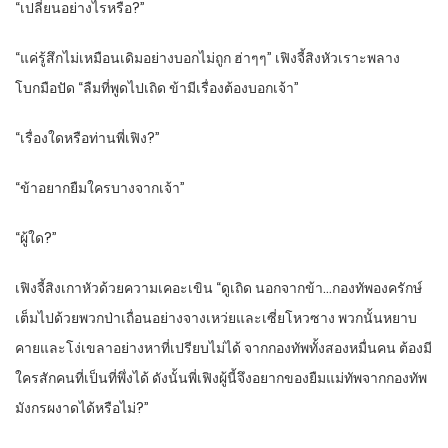
“เปลี่ยนอย่างไรหรือ?”
“แค่รู้สึกไม่เหมือนเดิมอย่างบอกไม่ถูก ฮ่าๆๆ” เฟิงจี้สิงหัวเราะพลาง
โบกมือปัด “ลืมที่พูดไปเถิด ข้ามีเรื่องต้องบอกเจ้า”
“เรื่องใดหรือท่านพี่เฟิง?”
“ข้าอยากยืมใครบางจากเจ้า”
“ผู้ใด?”
เฟิงจี้สิงเกาหัวด้วยความเคอะเขิน “ดูเถิด นอกจากข้า…กองทัพองครักษ์
เต็มไปด้วยพวกป่าเถื่อนอย่างจางเหว่ยและเซี่ยโหวซาง พวกนั้นหยาบ
คายและโง่เขลาอย่างหาที่เปรียบไม่ได้ จากกองทัพทั้งสองหมื่นคน ต้องมี
ใครสักคนที่เป็นที่พึ่งได้ ดังนั้นพี่เฟิงผู้นี้จึงอยากของยืมแม่ทัพจากกองทัพ
มังกรผงาดได้หรือไม่?”