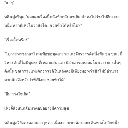
“ฮ่าๆ”
หลินมู่อวี่พูด “ค่อยคุยเรื่องนี้หลังข้ากลับมาเถิด ข้าคงไม่ว่างไปอีกระยะ
หนึ่ง หากพี่เฟิงไม่ว่าสิ่งใด…ช่วยข้าได้หรือไม่?”
“เรื่องใดหรือ?”
“ไปกระทรวงกลาโหมเพื่อขอชุดเกราะแห่งจักรวรรดิหนึ่งพันชุด ขณะนี้
วิหารศักดิ์ไม่มีชุดรบที่เหมาะสม และมิสามารถหลอมในช่วงระยะสั้นๆ
ดังนั้นชุดเกราะแห่งจักรวรรดิในคลังคงมีเพียงพอ ทว่าข้าไม่มีอำนาจ
มากนัก จึงหวังว่าพี่เฟิงจะช่วยข้าได้”
“อืม วางใจเถิด”
เฟิงจี้สิงหันกลับมาตอบอย่างมีความสุข
หลินมู่อวี่ยังคงหลอมอาวุธต่อ เนื่องจากเขาต้องออกเดินทางไปอีกหนึ่ง