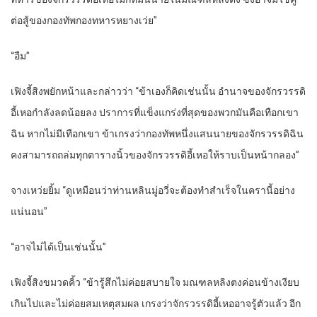
ต่อสู้ของกองทัพกองทหารหยางเว่ย”
“อืม”
เฟิงจี้สิงพยักหน้าและกล่าวว่า “ข้าเองก็คิดเช่นนั้น อำนาจของจักรวรรดิ
อี้เหอกำลังลดน้อยลง ปราการที่แข็งแกร่งที่สุดของพวกมันคือเทือกเขา
ฉิน หากไม่มีเทือกเขา ข้าเกรงว่ากองทัพหนึ่งแสนนายของจักรวรรดิฉิน
คงสามารถถล่มทุกตารางนิ้วของจักรวรรดิอี้เหอให้ราบเป็นหน้ากลอง”
จางเหว่ยยิ้ม “ดูเหมือนว่าท่านหลินมู่อวี่จะต้องทำสำเร็จในครานี้อย่าง
แน่นอน”
“อาจไม่ได้เป็นเช่นนั้น”
เฟิงจี้สิงขมวดคิ้ว “ข้ารู้สึกไม่ค่อยสบายใจ มณฑลหลิงตงค่อนข้างเงียบ
เกินไปและไม่ค่อยสมเหตุสมผล เกรงว่าจักรวรรดิอี้เหออาจรู้ตัวแล้ว อีก