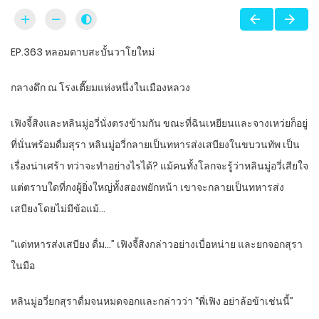
EP.363 หลอมดาบสะบั้นวาโยใหม่
กลางดึก ณ โรงเตี๊ยมแห่งหนึ่งในเมืองหลวง
เฟิงจี้สิงและหลินมู่อวี่นั่งตรงข้ามกัน ขณะที่ฉินเหยียนและจางเหว่ยก็อยู่
ที่นั่นพร้อมดื่มสุรา หลินมู่อวี่กลายเป็นทหารส่งเสบียงในขบวนทัพ เป็น
เรื่องน่าเศร้า ทว่าจะทำอย่างไรได้? แม้คนทั้งโลกจะรู้ว่าหลินมู่อวี่เสียใจ
แต่ตราบใดที่กงผู้ยิ่งใหญ่ทั้งสองพยักหน้า เขาจะกลายเป็นทหารส่ง
เสบียงโดยไม่มีข้อแม้…
“แด่ทหารส่งเสบียง ดื่ม…” เฟิงจี้สิงกล่าวอย่างเบื่อหน่าย และยกจอกสุรา
ในมือ
หลินมู่อวี่ยกสุราดื่มจนหมดจอกและกล่าวว่า “พี่เฟิง อย่าล้อข้าเช่นนี้”