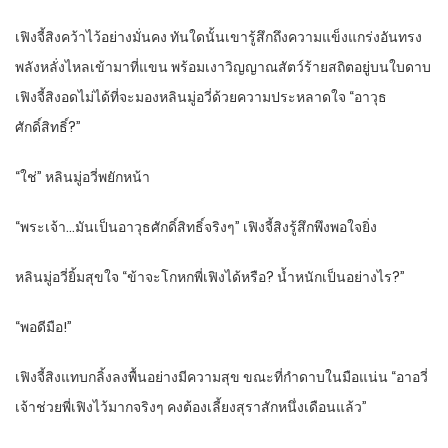
เฟิงจี้สิงคว้าไว้อย่างมั่นคง ทันใดนั้นเขารู้สึกถึงความแข็งแกร่งอันทรง
พลังหลั่งไหลเข้ามาที่แขน พร้อมเงาวิญญาณสัตว์ร้ายสถิตอยู่บนใบดาบ
เฟิงจี้สิงอดไม่ได้ที่จะมองหลินมู่อวี่ด้วยความประหลาดใจ “อาวุธ
ศักดิ์สิทธิ์?”
“ใช่” หลินมู่อวี่พยักหน้า
“พระเจ้า…มันเป็นอาวุธศักดิ์สิทธิ์จริงๆ” เฟิงจี้สิงรู้สึกพึงพอใจยิ่ง
หลินมู่อวี่ยิ้มสุขใจ “ข้าจะโกหกพี่เฟิงได้หรือ? น้ำหนักเป็นอย่างไร?”
“พอดีมือ!”
เฟิงจี้สิงแทบกลิ้งลงพื้นอย่างมีความสุข ขณะที่กำดาบในมือแน่น “อาอวี่
เจ้าช่วยพี่เฟิงไว้มากจริงๆ คงต้องเลี้ยงสุราสักหนึ่งเดือนแล้ว”