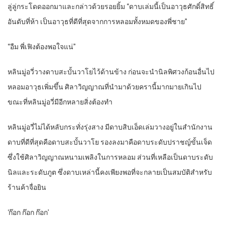
ลู่ลู่กระโดดออกมาและกล่าวด้วยรอยยิ้ม “ดาบเล่มนี้เป็นอาวุธศักดิ์สิทธิ์
อันดับที่ห้า เป็นอาวุธที่ดีที่สุดจากการหลอมทั้งหมดของพี่ชาย”
“อืม พี่เฟิงต้องพอใจแน่”
หลินมู่อวี่วางดาบสะบั้นวาโยไว้ด้านข้าง ก่อนจะนำนิลพิศวงก้อนอื่นไป
หลอมอาวุธเพิ่มขึ้น ศิลาวิญญาณที่นำมาด้วยครานี้มากมายเกินไป
ขณะที่หลินมู่อวี่มีอีกหลายสิ่งต้องทำ
หลินมู่อวี่ไม่ได้หลับกระทั่งรุ่งสาง มีดาบสิบเอ็ดเล่มวางอยู่ในสำนักงาน
ดาบที่ดีที่สุดคือดาบสะบั้นวาโย รองลงมาคือดาบระดับปราชญ์ขั้นเจ็ด
ซึ่งใช้ศิลาวิญญาณหนามเพลิงในการหลอม ส่วนที่เหลือเป็นดาบระดับ
นิลและระดับภูต ซึ่งดาบเหล่านี้คงเพียงพอที่จะกลายเป็นสมบัติสำหรับ
ร้านค้าจื่อยิน
‘ก๊อก ก๊อก ก๊อก’