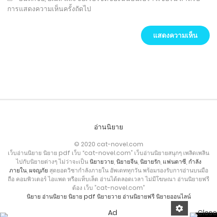
การแสดงความเห็นครั้งถัดไป
อ่านนิยาย
© 2020 cat-novel.com
เว็บอ่านนิยาย นิยาย pdf เว็บ “cat-novel.com” เว็บอ่านนิยายสนุกๆ เพลิดเพลิน
ไปกับนิยายต่างๆ ไม่ว่าจะเป็น
นิยายวาย
,
นิยายจีน
,
นิยายรัก
,
แฟนตาซี
,
กำลัง
ภายใน
,
ผจญภัย
สุดยอดวิชากำลังภายใน อัพเดททุกวัน พร้อมรองรับการอ่านบนมือ
ถือ คอมพิวเตอร์ ไอแพด หรือแท็บเล็ต อ่านได้ตลอดเวลา ไม่มีโฆษณา อ่านนิยายฟรี
ต้อง เว็บ ”cat-novel.com”
นิยาย
อ่านนิยาย
นิยาย pdf
นิยายวาย
อ่านนิยายฟรี
นิยายออนไลน์