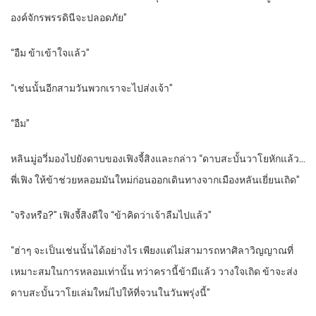
องค์จักรพรรดินีจะปลอดภัย”
“อืม ข้าเข้าใจแล้ว”
“เช่นนั้นอีกสามวันพวกเราจะไปส่งเจ้า”
“อืม”
หลินมู่อวี่มองไปยังดาบของเฟิงจี้สิงและกล่าว “ดาบสะบั้นวาโยหักแล้ว…
พี่เฟิง ให้ข้าช่วยหลอมมันใหม่ก่อนออกเดินทางจากเมืองหลันเยี่ยนเถิด”
“จริงหรือ?” เฟิงจี้สิงดีใจ “ข้าคิดว่าเจ้าลืมไปแล้ว”
“ฮ่าๆ จะเป็นเช่นนั้นได้อย่างไร เพียงแต่ไม่สามารถหาศิลาวิญญาณที่
เหมาะสมในการหลอมเท่านั้น ทว่าครานี้ข้ามีแล้ว วางใจเถิด ข้าจะส่ง
ดาบสะบั้นวาโยเล่มใหม่ไปให้ที่จวนในวันพรุ่งนี้”