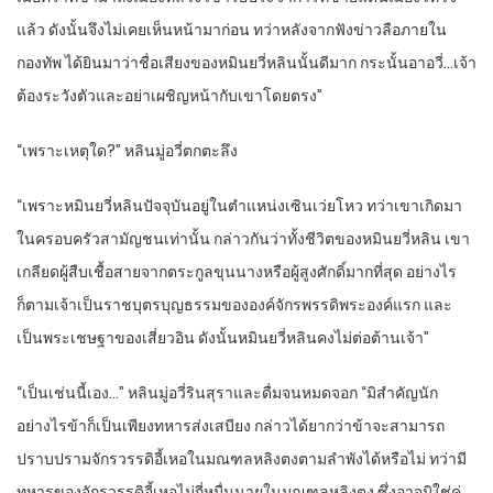
แล้ว ดังนั้นจึงไม่เคยเห็นหน้ามาก่อน ทว่าหลังจากฟังข่าวลือภายใน
กองทัพ ได้ยินมาว่าชื่อเสียงของหมินยวี่หลินนั้นดีมาก กระนั้นอาอวี่…เจ้า
ต้องระวังตัวและอย่าเผชิญหน้ากับเขาโดยตรง”
“เพราะเหตุใด?” หลินมู่อวี่ตกตะลึง
“เพราะหมินยวี่หลินปัจจุบันอยู่ในตำแหน่งเซินเว่ยโหว ทว่าเขาเกิดมา
ในครอบครัวสามัญชนเท่านั้น กล่าวกันว่าทั้งชีวิตของหมินยวี่หลิน เขา
เกลียดผู้สืบเชื้อสายจากตระกูลขุนนางหรือผู้สูงศักดิ์มากที่สุด อย่างไร
ก็ตามเจ้าเป็นราชบุตรบุญธรรมขององค์จักรพรรดิพระองค์แรก และ
เป็นพระเชษฐาของเสี่ยวอิน ดังนั้นหมินยวี่หลินคงไม่ต่อต้านเจ้า”
“เป็นเช่นนี้เอง…” หลินมู่อวี่รินสุราและดื่มจนหมดจอก “มิสำคัญนัก
อย่างไรข้าก็เป็นเพียงทหารส่งเสบียง กล่าวได้ยากว่าข้าจะสามารถ
ปราบปรามจักรวรรดิอี้เหอในมณฑลหลิงตงตามลำพังได้หรือไม่ ทว่ามี
ทหารของจักรวรรดิอี้เหอไม่กี่หมื่นนายในมณฑลหลิงตง ซึ่งอาจมิใช่คู่