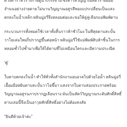
ดวงดาราทั่วร่างกายดูน่าเกรงขาม ซึ่งทำให้วิญญาณสัตว์ร้ายยอม
จำนนอย่างง่ายดาย ไม่นานวิญญาณอสูรสีทองแปรเปลี่ยนเป็นแสง
ตกลงในน้ำเหล็ก หลินมู่อวี่จึงหลอมต่อและขอให้ลู่ลู่เลือกแม่พิมพ์ดาบ
กระบวนการทั้งหมดใช้เวลาทั้งสิ้นราวห้าชั่วโมง ในที่สุดดาบสะบั้น
วาโยเล่มใหม่ก็ปรากฏขึ้นต่อหน้า หลินมู่อวี่ใช้แม่พิมพ์สิบห้าชิ้นในการ
หลอมซ้ำไปซ้ำมาเพื่อให้ได้ดาบที่ไม่เหมือนใครและมีความประณีต
‘ฟู่’
ใบดาบตกลงในน้ำ ทำให้ทั่วทั้งสำนักงานอบอวลไปด้วยไอน้ำ หลินมู่อวี่
เอื้อมมือหยิบดาบสะบั้นวาโยขึ้มา แสงจากใบดาบส่องประกายพร้อม
วิญญาณอสูรนภาปรากฏเลือนราง มันเป็นสัตว์วิญญาณระดับศักดิ์สิทธิ์
ดาบเล่มนี้จึงเป็นอาวุธศักดิ์สิทธิ์อย่างไม่ต้องสงสัย
“ยินดีด้วยเจ้าค่ะ”