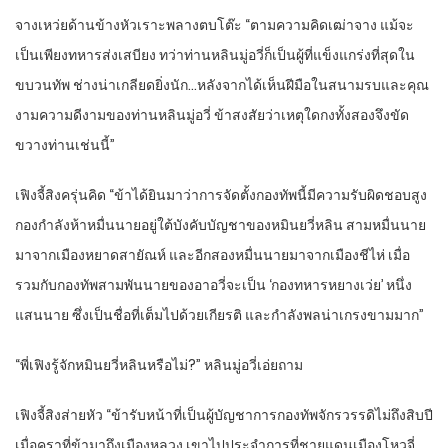
จางเหว่ยด้านข้างหัวเราะพลางตบโต๊ะ “ตามความคิดเฒ่าจาง แม้จะ
เป็นเพียงทหารส่งเสบียง ทว่าท่านหลินมู่อวี่ก็เป็นผู้ที่แข็งแกร่งที่สุดใน
ขบวนทัพ ช่างน่าเกลียดยิ่งนัก…หลังจากได้เห็นฝีมือในสนามรบและคุณ
งามความดีงามของท่านหลินมู่อวี่ ข้าสงสัยว่าเหตุใดกงทั้งสองจึงขัด
ขวางท่านเช่นนี้”
เฟิงจี้สิงครุ่นคิด “ข้าได้ยินมาว่าการจัดตั้งกองทัพนี้มีความรับผิดชอบสูง
กองกำลังห้าหมื่นนายอยู่ใต้บังคับบัญชาของหมินยวี่หลิน สามหมื่นนาย
มาจากเมืองหยาดสายัณห์ และอีกสองหมื่นนายมาจากเมืองชีไห่ เมื่อ
รวมกับกองทัพสามพันนายของอาอวี่จะเป็น ‘กองทหารหยางเว่ย’ หนึ่ง
แสนนาย ซึ่งเป็นชื่อที่เต็มไปด้วยเกียรติ และกำลังพลน่าเกรงขามมาก”
“พี่เฟิงรู้จักหมินยวี่หลินหรือไม่?” หลินมู่อวี่เอ่ยถาม
เฟิงจี้สิงส่ายหัว “ข้ารับหน้าที่เป็นผู้บัญชาการกองทัพจักรวรรดิไม่ถึงสิบปี
เมื่อคราที่ข้ามาถึงเมืองหลวง เขาไปประจำการที่ชายแดนเมืองโหวจี่