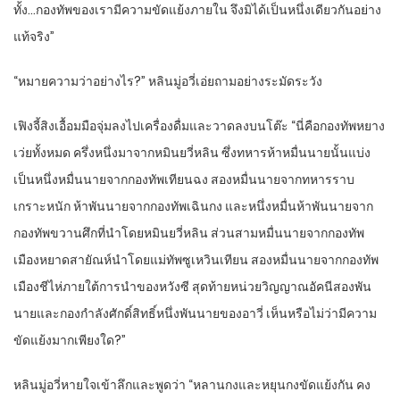
ทั้ง…กองทัพของเรามีความขัดแย้งภายใน จึงมิได้เป็นหนึ่งเดียวกันอย่าง
แท้จริง”
“หมายความว่าอย่างไร?” หลินมู่อวี่เอ่ยถามอย่างระมัดระวัง
เฟิงจี้สิงเอื้อมมือจุ่มลงไปเครื่องดื่มและวาดลงบนโต๊ะ “นี่คือกองทัพหยาง
เว่ยทั้งหมด ครึ่งหนึ่งมาจากหมินยวี่หลิน ซึ่งทหารห้าหมื่นนายนั้นแบ่ง
เป็นหนึ่งหมื่นนายจากกองทัพเทียนฉง สองหมื่นนายจากทหารราบ
เกราะหนัก ห้าพันนายจากกองทัพเฉินกง และหนึ่งหมื่นห้าพันนายจาก
กองทัพขวานศึกที่นำโดยหมินยวี่หลิน ส่วนสามหมื่นนายจากกองทัพ
เมืองหยาดสายัณห์นำโดยแม่ทัพซูเหวินเทียน สองหมื่นนายจากกองทัพ
เมืองชีไห่ภายใต้การนำของหวังซี สุดท้ายหน่วยวิญญาณอัคนีสองพัน
นายและกองกำลังศักดิ์สิทธิ์หนึ่งพันนายของอาวี่ เห็นหรือไม่ว่ามีความ
ขัดแย้งมากเพียงใด?”
หลินมู่อวี่หายใจเข้าลึกและพูดว่า “หลานกงและหยุนกงขัดแย้งกัน คง