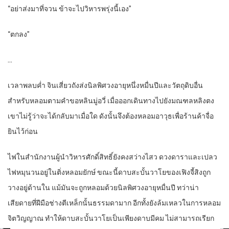
“อย่าส่งมาที่จวน ข้าจะไปวิหารพรุ่งนี้เอง”
“ตกลง”
…
เวลาพลบค่ำ จินเสี่ยวถังส่งนิลพิศวงอายุหนึ่งหมื่นปีและวัตถุดิบอื่น
สำหรับหลอมตามคำขอหลินมู่อวี่ เมื่อออกเดินทางไปยังมณฑลหลิงตง
เขาไม่รู้ว่าจะได้กลับมาเมื่อใด ดังนั้นจึงต้องหลอมอาวุธเพื่อร้านค้าจื่อ
ยินไว้ก่อน
ไฟในสำนักงานผู้นำวิหารศักดิ์สิทธิ์ยังคงสว่างไสว ดวงดาราและเปลว
ไฟหมุนวนอยู่ในติ่งหลอมยักษ์ ขณะนี้ดาบสะบั้นวาโยของเฟิงจี้สิงถูก
วางอยู่ด้านใน แม้มันจะถูกหลอมด้วยนิลพิศวงอายุหมื่นปี ทว่าน่า
เสียดายที่ฝีมือช่างตีเหล็กนั้นธรรมดามาก อีกทั้งยังล้มเหลวในการหลอม
จิตวิญญาณ ทำให้ดาบสะบั้นวาโยเป็นเพียงดาบมีคม ไม่สามารถเรียก