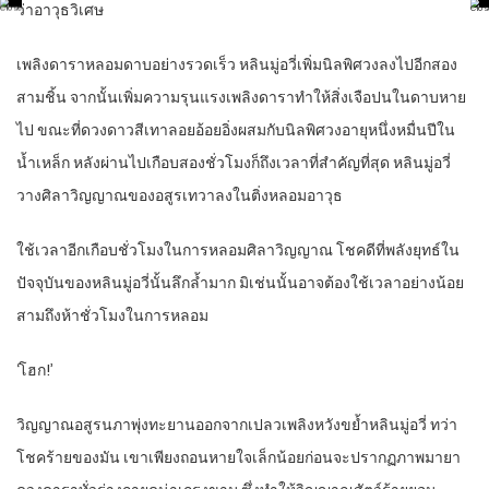
ว่าอาวุธวิเศษ
เพลิงดาราหลอมดาบอย่างรวดเร็ว หลินมู่อวี่เพิ่มนิลพิศวงลงไปอีกสอง
สามชิ้น จากนั้นเพิ่มความรุนแรงเพลิงดาราทำให้สิ่งเจือปนในดาบหาย
ไป ขณะที่ดวงดาวสีเทาลอยอ้อยอิ่งผสมกับนิลพิศวงอายุหนึ่งหมื่นปีใน
น้ำเหล็ก หลังผ่านไปเกือบสองชั่วโมงก็ถึงเวลาที่สำคัญที่สุด หลินมู่อวี่
วางศิลาวิญญาณของอสูรเทวาลงในติ่งหลอมอาวุธ
ใช้เวลาอีกเกือบชั่วโมงในการหลอมศิลาวิญญาณ โชคดีที่พลังยุทธ์ใน
ปัจจุบันของหลินมู่อวี่นั้นลึกล้ำมาก มิเช่นนั้นอาจต้องใช้เวลาอย่างน้อย
สามถึงห้าชั่วโมงในการหลอม
‘โฮก!’
วิญญาณอสูรนภาพุ่งทะยานออกจากเปลวเพลิงหวังขย้ำหลินมู่อวี่ ทว่า
โชคร้ายของมัน เขาเพียงถอนหายใจเล็กน้อยก่อนจะปรากฏภาพมายา