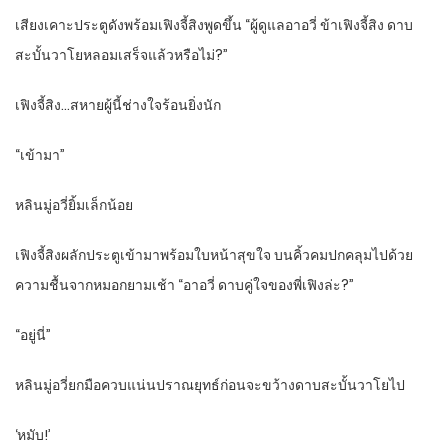
เสียงเคาะประตูดังพร้อมเฟิงจี้สิงพูดขึ้น “ผู้ดูแลอาอวี่ ข้าเฟิงจี้สิง ดาบ
สะบั้นวาโยหลอมเสร็จแล้วหรือไม่?”
เฟิงจี้สิง…สหายผู้นี้ช่างใจร้อนยิ่งนัก
“เข้ามา”
หลินมู่อวี่ยิ้มเล็กน้อย
เฟิงจี้สิงผลักประตูเข้ามาพร้อมใบหน้าสุขใจ บนคิ้วคมปกคลุมไปด้วย
ความชื้นจากหมอกยามเช้า “อาอวี่ ดาบคู่ใจของพี่เฟิงล่ะ?”
“อยู่นี่”
หลินมู่อวี่ยกมือควบแน่นปราณยุทธ์ก่อนจะขว้างดาบสะบั้นวาโยไป
‘หมับ!’