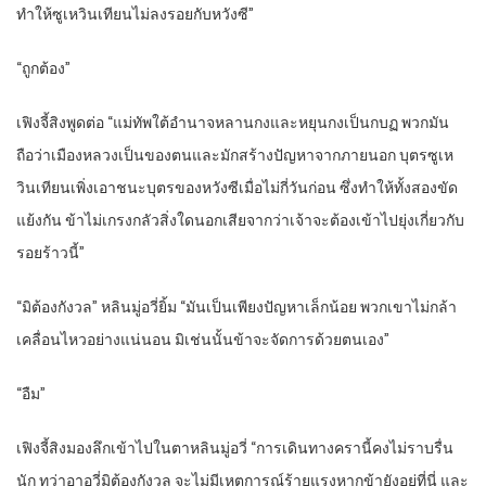
ทำให้ซูเหวินเทียนไม่ลงรอยกับหวังซี”
“ถูกต้อง”
เฟิงจี้สิงพูดต่อ “แม่ทัพใต้อำนาจหลานกงและหยุนกงเป็นกบฏ พวกมัน
ถือว่าเมืองหลวงเป็นของตนและมักสร้างปัญหาจากภายนอก บุตรซูเห
วินเทียนเพิ่งเอาชนะบุตรของหวังซีเมื่อไม่กี่วันก่อน ซึ่งทำให้ทั้งสองขัด
แย้งกัน ข้าไม่เกรงกลัวสิ่งใดนอกเสียจากว่าเจ้าจะต้องเข้าไปยุ่งเกี่ยวกับ
รอยร้าวนี้”
“มิต้องกังวล” หลินมู่อวี่ยิ้ม “มันเป็นเพียงปัญหาเล็กน้อย พวกเขาไม่กล้า
เคลื่อนไหวอย่างแน่นอน มิเช่นนั้นข้าจะจัดการด้วยตนเอง”
“อืม”
เฟิงจี้สิงมองลึกเข้าไปในตาหลินมู่อวี่ “การเดินทางครานี้คงไม่ราบรื่น
นัก ทว่าอาอวี่มิต้องกังวล จะไม่มีเหตุการณ์ร้ายแรงหากข้ายังอยู่ที่นี่ และ