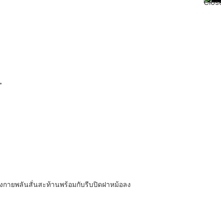
”
างกายพลันสั่นสะท้านพร้อมกับรีบปิดฝาหม้อลง