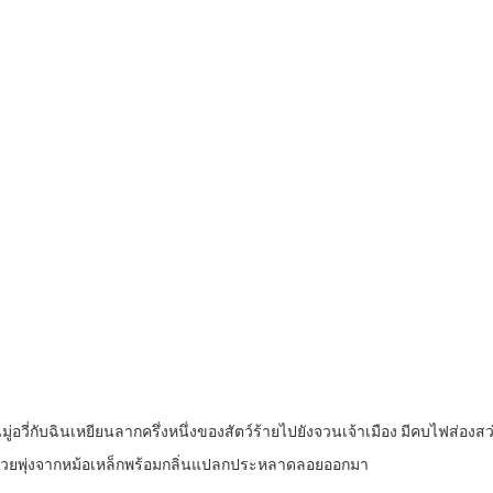
นมู่อวี่กับฉินเหยียนลากครึ่งหนึ่งของสัตว์ร้ายไปยังจวนเจ้าเมือง มีคบไฟส่องส
พวยพุ่งจากหม้อเหล็กพร้อมกลิ่นแปลกประหลาดลอยออกมา