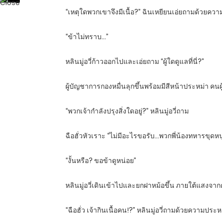
“เหตุใดพวกเขาจึงมีเนื้อ?” ฉินเหยียนเอ่ยถามด้วยค
“ข้าไม่ทราบ…”
หลินมู่อวี่ก้าวออกไปและเอ่ยถาม “ผู้ใดดูแลที่นี่?”
ผู้บัญชาการกองหมื่นลุกขึ้นพร้อมมีสีหน้าประหม่า คนผู
“พวกเจ้ากำลังปรุงสิ่งใดอยู่?” หลินมู่อวี่ถาม
ฉือฮั่วหัวเราะ “ไม่มีอะไรขอรับ…พวกพี่น้องทหารขุด
“งั้นหรือ? ขอข้าดูหน่อย”
หลินมู่อวี่เดินเข้าไปและยกฝาหม้อขึ้น ภายใต้แสงจา
“ฉือฮั่ว เจ้ากินเนื้อคน!?” หลินมู่อวี่ถามด้วยความปร