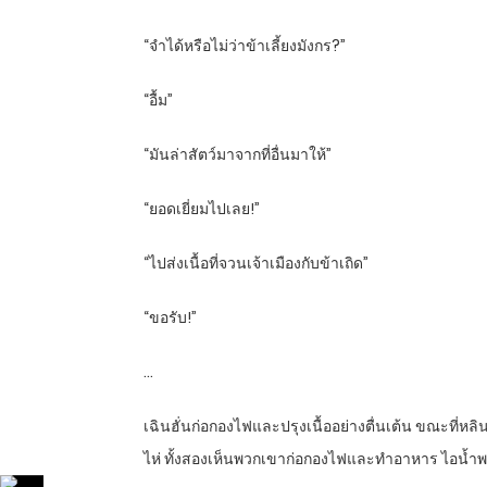
“จำได้หรือไม่ว่าข้าเลี้ยงมังกร?”
“อื้ม”
“มันล่าสัตว์มาจากที่อื่นมาให้”
“ยอดเยี่ยมไปเลย!”
“ไปส่งเนื้อที่จวนเจ้าเมืองกับข้าเถิด”
“ขอรับ!”
…
เฉินฮั่นก่อกองไฟและปรุงเนื้ออย่างตื่นเต้น ขณะที่หลิ
ไห่ ทั้งสองเห็นพวกเขาก่อกองไฟและทำอาหาร ไอน้ำ