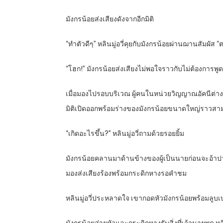
มังกรน้อยส่งเสียงดังจากอีกมิติ
“ทำตัวดีๆ” หลินมู่อวี่คุยกับมังกรน้อยผ่านฌานสัมผัส “ตอ
“โฮก!” มังกรน้อยส่งเสียงไม่พอใจราวกับไม่ต้องการพูดกับ
เมื่อมองไปรอบบริเวณ ผู้คนในหน่วยวิญญาณอัคนีต่างหิ
มิติเปิดออกพร้อมร่างของมังกรน้อยขนาดใหญ่ราวสา
“เกิดอะไรขึ้น?” หลินมู่อวี่ถามด้วยรอยยิ้ม
มังกรน้อยคลานมาด้านข้างของผู้เป็นนายก่อนจะอ้าปา
มองส่งเสียงร้องพร้อมกระดิกหางรอคำชม
หลินมู่อวี่ประหลาดใจ เขากอดหัวมังกรน้อยพร้อมลูบเบาๆ 