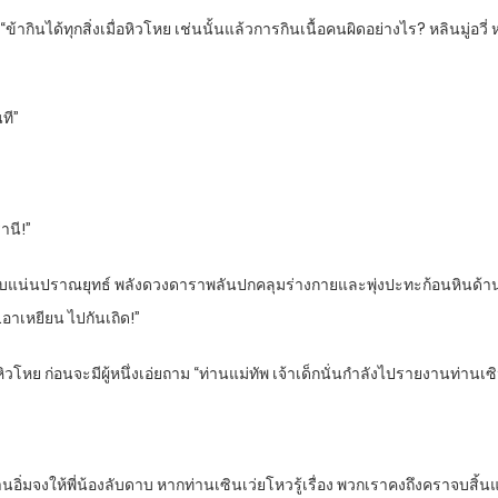
ข้ากินได้ทุกสิ่งเมื่อหิวโหย เช่นนั้นแล้วการกินเนื้อคนผิดอย่างไร? หลินมู่อ
ที”
านี!”
ควบแน่นปราณยุทธ์ พลังดวงดาราพลันปกคลุมร่างกายและพุ่งปะทะก้อนหินด้านหล
่…อาเหยียน ไปกันเถิด!”
มหิวโหย ก่อนจะมีผู้หนึ่งเอ่ยถาม “ท่านแม่ทัพ เจ้าเด็กนั่นกำลังไปรายงานท่า
อิ่มจงให้พี่น้องลับดาบ หากท่านเซินเว่ยโหวรู้เรื่อง พวกเราคงถึงคราจบสิ้นแ