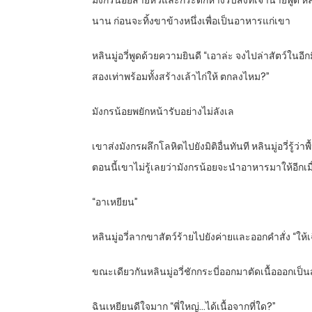
มังกรน้อยส่ายหัวและกระดิกหางรับสิ่งที่เจ้านายพูด
นาน ก่อนจะทิ้งขาข้างหนึ่งเพื่อเป็นอาหารแก่เขา
หลินมู่อวี่พูดด้วยความยินดี “เอาล่ะ จงไปล่าสัตว์ในอ
สองเท่าพร้อมทั้งสร้างเล้าไก่ให้ ตกลงไหม?”
มังกรน้อยพยักหน้ารับอย่างไม่ลังเล
เขาส่งมังกรผลึกโลหิตไปยังมิติอื่นทันที หลินมู่อวี่รู้
ตอนนี้เขาไม่รู้เลยว่ามังกรน้อยจะนำอาหารมาให้อีกเมื
“อาเหยียน”
หลินมู่อวี่ลากขาสัตว์ร้ายไปยังค่ายและออกคำสั่ง “ให้เ
ขณะเดียวกันหลินมู่อวี่ชักกระบี่ออกมาตัดเนื้อออกเป็นส
ฉินเหยียนดีใจมาก “พี่ใหญ่…ได้เนื้อจากที่ใด?”