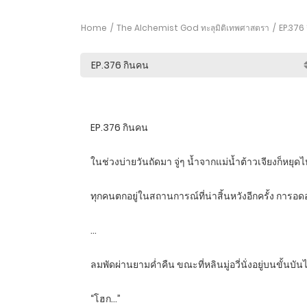
Home
The Alchemist God ทะลุมิติเทพศาสตรา
EP.376 
EP.376 กินคน
ในช่วงบ่ายวันถัดมา จู่ๆ น้ำจากแม่น้ำต้าวเจียงก็หยุ
ทุกคนตกอยู่ในสถานการณ์ที่น่าสิ้นหวังอีกครั้ง การอ
…
ลมพัดผ่านยามค่ำคืน ขณะที่หลินมู่อวี่นั่งอยู่บนขั้น
“โฮก…”