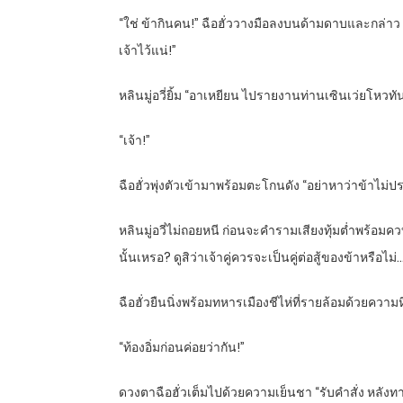
“ใช่ ข้ากินคน!” ฉือฮั่ววางมือลงบนด้ามดาบและกล่าว “
เจ้าไว้แน่!”
หลินมู่อวี่ยิ้ม “อาเหยียน ไปรายงานท่านเซินเว่ยโหวทัน
“เจ้า!”
ฉือฮั่วพุ่งตัวเข้ามาพร้อมตะโกนดัง “อย่าหาว่าข้าไม่ปร
หลินมู่อวี่ไม่ถอยหนี ก่อนจะคำรามเสียงทุ้มต่ำพร้อม
นั้นเหรอ? ดูสิว่าเจ้าคู่ควรจะเป็นคู่ต่อสู้ของข้าหรือไม
ฉือฮั่วยืนนิ่งพร้อมทหารเมืองชีไห่ที่รายล้อมด้วยควา
“ท้องอิ่มก่อนค่อยว่ากัน!”
ดวงตาฉือฮั่วเต็มไปด้วยความเย็นชา “รับคำสั่ง หลังทาน