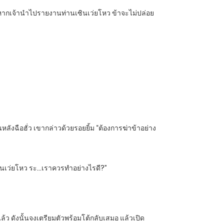
วี่ หากเจ้านำไปรายงานท่านเซินเว่ยโหว ข้าจะไม่ปล่อย
ังฉือฮั่ว เขากล่าวด้วยรอยยิ้ม “ต้องการฆ่าข้าอย่าง
นเซินเว่ยโหว ระ…เราควรทำอย่างไรดี?”
ล้ว ดังนั้นจงเตรียมตัวพร้อมโต้กลับเสมอ แล้วเปิด