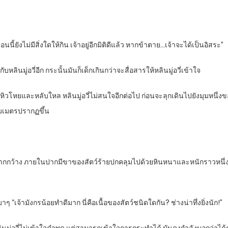
นนี้ยังไม่มีสิ่งใดให้กิน เจ้าอยู่อีกมิติดีแล้ว หากข้าตาย…เจ้าจะได้เป็นอิสระ”
หลินมู่อวี่อีก กระนั้นมันก็เด็กเกินกว่าจะสื่อสารให้หลินมู่อวี่เข้าใจ
วโหยและหลับใหล หลินมู่อวี่ไม่สนใจอีกต่อไป ก่อนจะลุกเดินไปยังมุมหนึ่งขอ
มเมตรปรากฏขึ้น
กกว้าง ภายในปากมีขาของสัตว์ร้ายปกคลุมไปด้วยหินหนาและหนักราวหนึ่งร้
“เจ้ามังกรน้อยทำดีมาก นี่คือเนื้อของสัตว์ชนิดใดกัน? ช่างน่าทึ่งยิ่งนัก!”