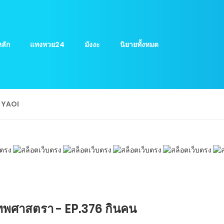
ลัก
แทงหวย24
มังงะ
นิยายทั้งหมด
ย YAOI
ทพศาสตรา - EP.376 กินคน