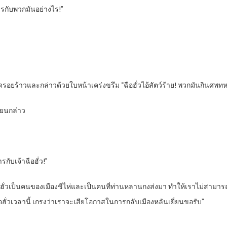
ารกับพวกมันอย่างไร!”
ดรอยร้าวและกล่าวด้วยใบหน้าเคร่งขรึม “ฉือฮั่วไอ้สัตว์ร้าย! พวกมันกินศพท
ยียนกล่าว
กับเจ้าฉือฮั่ว!”
อฮั่วเป็นคนของเมืองชีไห่และเป็นคนที่ท่านหลานกงส่งมา ทำให้เราไม่สามารถ
ั่วเวลานี้ เกรงว่าเราจะเสียโอกาสในการกลับเมืองหลันเยี่ยนขอรับ”