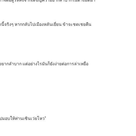
าได้กำจัดอสูรหลังจากเผชิญความยากลำบากในต่างมิติมา
่านี้จริงๆ หากกลับไปเมืองหลันเยี่ยน ข้าจะชดเชยคืน
่างยากลำบาก แต่อย่างไรมันก็ยังง่ายต่อการล่าเหยื่อ
นำไปมอบให้ท่านเซินเว่ยโหว”