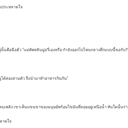
วามประหลาดใจ
้นั้นคือฉือฮั่ว “แม่ทัพหลินมู่อวี่เองหรือ กำลังออกไปไหนกลางดึกแบบนี้ขอรับ?
หนูได้สองสามตัว จึงนำมาทำอาหารกินกัน”
กคบเพลิง เขาเห็นแขนขาของมนุษย์พร้อมไขมันที่ลอยอยู่เหนือน้ำ ทันใดนั้นร่
ะหลาดใจ