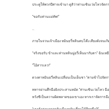
ประตูให้พวกปีศาจเข้ามา ดูสิว่าท่านเซินเว่ยโหวจัดก
“ขอรับท่านแม่ทัพ!”
…
ภายในจวนเจ้าเมือง หมินยวี่หลินตบโต๊ะเสียงดังจนเกิ
“จริงขอรับ ข้าและท่านหลินมู่อวี่เห็นมากับตา” ฉินเห
“ไอ้สารเลว!”
ดวงตาหมินยวี่หลินเปลี่ยนเป็นเย็นชา “ตามข้าไปจัดการ
ทหารผ่านศึกฉือยิงประสานหมัด “ท่านเซินเว่ยโหว ฉื
หวังซีเป็นความผิดพลาดของเขาเอง หากเราจัดการฉือฮ