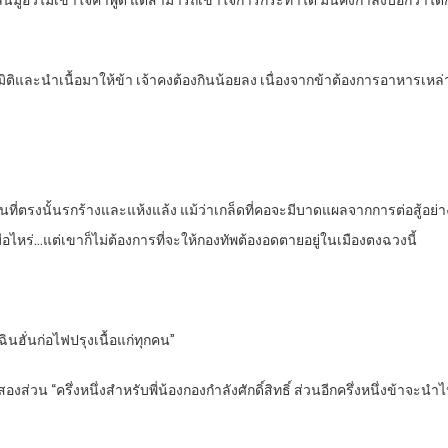
 หลินมู่อวี่ไม่เข้าใจคำพูด แต่สามารถเข้าใจการกระทำได้ มันคงกำลังบอกว่
ีกมิติและนำเนื้อมาให้ข้า เจ้าคงต้องกินน้อยลง เนื่องจากข้าต้องการอาหารเหล
ว่าพื้นที่ตรงนั้นรกร้างและแห้งแล้ง แม้ว่าเกล็ดที่คอจะมีบาดแผลจากการต่อสู้อย
่อไหร่…แต่เขาก็ไม่ต้องการที่จะให้กองทัพต้องอดตายอยู่ในเมืองตงฉวงนี้
ฉินฮั่นก่อไฟปรุงเนื้อแก่ทุกคน”
องส่วน “ครึ่งหนึ่งสำหรับพี่น้องกองกำลังศักดิ์สิทธิ์ ส่วนอีกครึ่งหนึ่งข้าจะ