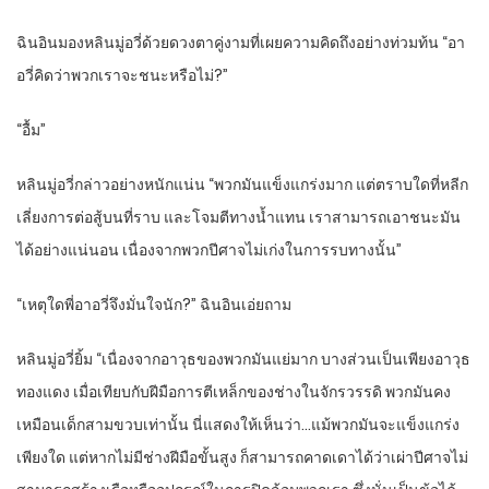
ฉินอินมองหลินมู่อวี่ด้วยดวงตาคู่งามที่เผยความคิดถึงอย่างท่วมท้น “อา
อวี่คิดว่าพวกเราจะชนะหรือไม่?”
“อื้ม”
หลินมู่อวี่กล่าวอย่างหนักแน่น “พวกมันแข็งแกร่งมาก แต่ตราบใดที่หลีก
เลี่ยงการต่อสู้บนที่ราบ และโจมตีทางน้ำแทน เราสามารถเอาชนะมัน
ได้อย่างแน่นอน เนื่องจากพวกปีศาจไม่เก่งในการรบทางนั้น”
“เหตุใดพี่อาอวี่จึงมั่นใจนัก?” ฉินอินเอ่ยถาม
หลินมู่อวี่ยิ้ม “เนื่องจากอาวุธของพวกมันแย่มาก บางส่วนเป็นเพียงอาวุธ
ทองแดง เมื่อเทียบกับฝีมือการตีเหล็กของช่างในจักรวรรดิ พวกมันคง
เหมือนเด็กสามขวบเท่านั้น นี่แสดงให้เห็นว่า…แม้พวกมันจะแข็งแกร่ง
เพียงใด แต่หากไม่มีช่างฝีมือขั้นสูง ก็สามารถคาดเดาได้ว่าเผ่าปีศาจไม่