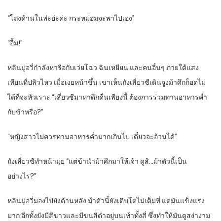
“โถงด้านในพ่ะย่ะค่ะ กระหม่อมจะพาไปเอง”
“อื้ม!”
หลินมู่อวี่กำลังหารือกับเว่ยโฉว ฉินเหยียน และคนอื่นๆ ภายใต้แสง
เทียนที่ปลิวไหว เมื่อเงยหน้าขึ้น เขาเห็นถังเสี่ยวซีเดินจูงม้าศึกก็อดไม่
ได้ที่จะหัวเราะ “เสี่ยวซีมาหาดึกดื่นเพียงนี้ ต้องการร่วมทานอาหารค่ำ
กับข้าหรือ?”
“หญิงสาวไม่ควรทานอาหารค่ำมากเกินไป เดี๋ยวจะอ้วนได้”
ถังเสี่ยวซีทำหน้ามุ่ย “แต่ข้านำม้าศึกมาให้เจ้า ดูสิ…ม้าตัวนี้เป็น
อย่างไร?”
หลินมู่อวี่มองไปยังด้านหลัง ม้าตัวนี้ยังเติบโตไม่เต็มที่ แต่มันแข็งแรง
มาก อีกทั้งยังมีสีขาวและมีขนสีดำอยู่บนเท้าทั้งสี่ ซึ่งทำให้มันดูสง่างาม