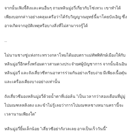
จากนั้นเฟิงจี้สิงและคนอื่นๆ ถามหลินมู่อวี่เกี่ยวกับโซ่เทวะ เขาทำได้
เพียงบอกกล่าวอย่างคลุมเครือว่าได้รับวิญญาณยุทธ์นี้มาโดยบังเอิญ ซึ่ง
อาจเกิดจากอุบัติเหตุหรือบางสิ่งที่ไม่สามารถรู้ได้
…
ไม่นานชางชู่แห่งกระทรวงกลาโหมได้มอบตราแม่ทัพพิทักษ์เมืองให้กับ
หลินมู่อวี่อีกครั้งพร้อมดาวสามดวงประจำยศผู้บัญชาการ จากนั้นฉินอิน
หลินมู่อวี่ และถังเสี่ยวซีทานอาหารร่วมกันอย่างเรียบง่าย มีเพียงเนื้อตุ๋น
และเครื่องเคียงบางอย่างเท่านั้น
ถังเสี่ยวซีมองหลินมู่อวี่ด้วยน้ำตาที่เอ่อล้น “เป็นเวลากว่าสองเดือนที่มู่มู่
ไปมณฑลหลิงตง และข้าไม่รู้เลยว่าการไปมณฑลชางหนานครานี้จะ
เวลานานเพียงใด”
หลินมู่อวี่ยิ้มเล็กน้อย “เสี่ยวซีอย่ากังวลเลย อาจเป็นเร็ววันนี้”