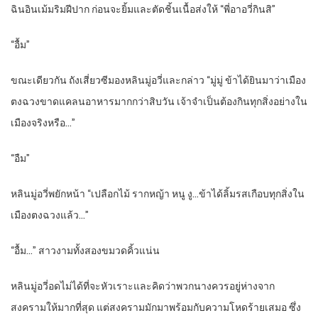
ฉินอินเม้มริมฝีปาก ก่อนจะยิ้มและตัดชิ้นเนื้อส่งให้ “พี่อาอวี่กินสิ”
“อื้ม”
ขณะเดียวกัน ถังเสี่ยวซีมองหลินมู่อวี่และกล่าว “มู่มู่ ข้าได้ยินมาว่าเมือง
ตงฉวงขาดแคลนอาหารมากกว่าสิบวัน เจ้าจำเป็นต้องกินทุกสิ่งอย่างใน
เมืองจริงหรือ…”
“อืม”
หลินมู่อวี่พยักหน้า “เปลือกไม้ รากหญ้า หนู งู…ข้าได้ลิ้มรสเกือบทุกสิ่งใน
เมืองตงฉวงแล้ว…”
“อื้ม…” สาวงามทั้งสองขมวดคิ้วแน่น
หลินมู่อวี่อดไม่ได้ที่จะหัวเราะและคิดว่าพวกนางควรอยู่ห่างจาก
สงครามให้มากที่สุด แต่สงครามมักมาพร้อมกับความโหดร้ายเสมอ ซึ่ง