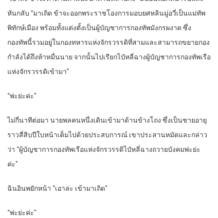
หันกลับ “มาเถิด ข้าจะออกพระราชโองการมอบยศหลินมู่อวี่เป็นแม่ทัพ
พิทักษ์เมือง พร้อมทั้งแต่งตั้งเป็นผู้บัญชาการกองทัพมังกรผงาด ซึ่ง
กองทัพนี้รวมอยู่ในกองทหารแห่งจักรวรรดิที่สามและสามารถขยายกอง
กำลังได้ถึงห้าหมื่นนาย จากนั้นไปเรียกไป๋หลี่ฉางผู้บัญชาการกองทัพเรือ
แห่งจักรวรรดิเข้ามา”
“พ่ะย่ะค่ะ”
ไม่กี่นาทีต่อมา นายพลคนหนึ่งเดินเข้ามาด้านข้างโถง ซึ่งเป็นชายอายุ
ราวสี่สิบปีใบหน้าเต็มไปด้วยประสบการณ์ เขาประสานหมัดและกล่าว
ว่า “ผู้บัญชาการกองทัพเรือแห่งจักรวรรดิไป๋หลี่ฉางถวายบังคมพ่ะย่ะ
ค่ะ”
ฉินอินพยักหน้า “เอาล่ะ เข้ามาเถิด”
“พ่ะย่ะค่ะ”