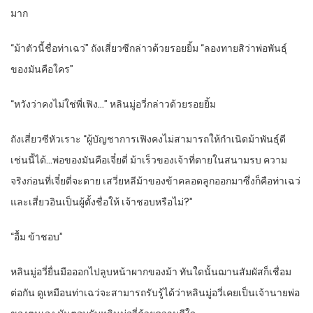
มาก
“ม้าตัวนี้ชื่อท่าเฉว่” ถังเสี่ยวซีกล่าวด้วยรอยยิ้ม “ลองทายสิว่าพ่อพันธุ์
ของมันคือใคร”
“หวังว่าคงไม่ใช่พี่เฟิง…” หลินมู่อวี่กล่าวด้วยรอยยิ้ม
ถังเสี่ยวซีหัวเราะ “ผู้บัญชาการเฟิงคงไม่สามารถให้กำเนิดม้าพันธุ์ดี
เช่นนี้ได้…พ่อของมันคือเจี๋ยดี่ ม้าเร็วของเจ้าที่ตายในสนามรบ ความ
จริงก่อนที่เจี๋ยดี่จะตาย เสวี่ยหลีม้าของข้าคลอดลูกออกมาซึ่งก็คือท่าเฉว่
และเสี่ยวอินเป็นผู้ตั้งชื่อให้ เจ้าชอบหรือไม่?”
“อื้ม ข้าชอบ”
หลินมู่อวี่ยื่นมือออกไปลูบหน้าผากของม้า ทันใดนั้นฌานสัมผัสก็เชื่อม
ต่อกัน ดูเหมือนท่าเฉว่จะสามารถรับรู้ได้ว่าหลินมู่อวี่เคยเป็นเจ้านายพ่อ