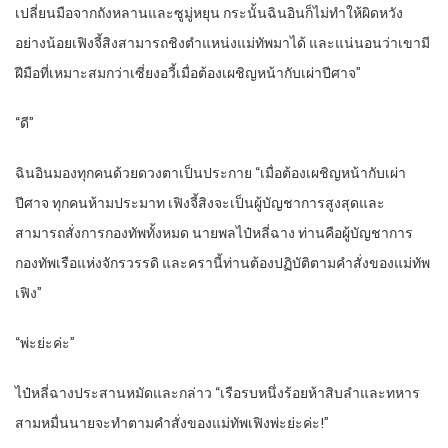
เปลี่ยนมือจากถังหลานและซูมู่หยุน กระนั้นฉินอินก็ไม่ทำให้ผิดหวัง
อย่างน้อยเฟิงจี้สิงสามารถชิงตำแหน่งแม่ทัพมาได้ และแน่นอนว่าเขามี
ฝีมือที่เหมาะสมกว่าเซี่ยงอวี้เมื่อต้องเผชิญหน้ากับเผ่าปีศาจ”
“ดี”
ฉินอินมองทุกคนด้วยดวงตาเป็นประกาย “เมื่อต้องเผชิญหน้ากับเผ่า
ปีศาจ ทุกคนห้ามประมาท เฟิงจี้สิงจะเป็นผู้บัญชาการสูงสุดและ
สามารถสั่งการกองทัพทั้งหมด นายพลไป๋หลี่ฉาง ท่านคือผู้บัญชาการ
กองทัพเรือแห่งจักรวรรดิ และครานี้ท่านต้องปฏิบัติตามคำสั่งของแม่ทัพ
เฟิง”
“พ่ะย่ะค่ะ”
ไป๋หลี่ฉางประสานหมัดและกล่าว “เรือรบหนึ่งร้อยห้าสิบลำและทหาร
สามหมื่นนายจะทำตามคำสั่งของแม่ทัพเฟิงพ่ะย่ะค่ะ!”