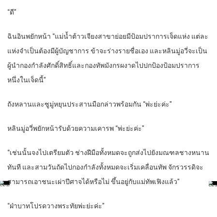
“ดี”
ฉินอินพยักหน้า “แม่น้ำต้าวเจียงสาขาย่อยมีป้อมปราการเจ็ดแห่ง แต่ละ
แห่งจำเป็นต้องมีผู้บัญชาการ ข้าจะร่างรายชื่อเอง และหลินมู่อวี่จะเป็น
ผู้นำกองกำลังศักดิ์สิทธิ์และกองทัพมังกรผงาดไปปกป้องป้อมปราการ
หนึ่งในเจ็ดนี้”
ถังหลานและซูมู่หยุนประสานมือกล่าวพร้อมกัน “พ่ะย่ะค่ะ”
หลินมู่อวี่พยักหน้ารับด้วยความเคารพ “พ่ะย่ะค่ะ”
“เช่นนั้นจงไปเตรียมตัว ช่างฝีมือทั้งหมดจะถูกส่งไปยังมณฑลชางหนาน
ทันที และสามวันถัดไปกองกำลังทั้งหมดจะเริ่มเคลื่อนทัพ จักรวรรดิจะ
สามารถเอาชนะเผ่าปีศาจได้หรือไม่ ขึ้นอยู่กับแม่ทัพเฟิงแล้ว”
“ฝ่าบาทโปรดวางพระทัยพ่ะย่ะค่ะ”