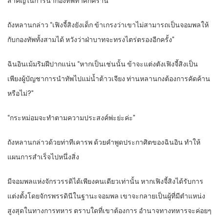
สำคัญในการนำกองทัพทำศึกครานี้”
ถังหลานกล่าว “เฟิงจี้สิงยังเด็ก ข้าเกรงว่าเขาไม่สามารถเป็นจอมพลให้
กับกองทัพทั้งสามได้ หวังว่าฝ่าบาทจะทรงไตร่ตรองอีกครั้ง”
ฉินอินเม้มริมฝีปากแน่น “หากเป็นเช่นนั้น ข้าจะแต่งตังเฟิงจี้สิงเป็น
เพียงผู้บัญชาการนำทัพไปแม่น้ำต้าวเจียง ท่านหลานกงต้องการคัดค้าน
หรือไม่?”
“กระหม่อมจะทำตามความประสงค์พ่ะย่ะค่ะ”
ถังหลานกล่าวด้วยท่าทีเคารพ ด้วยคำพูดประกาศิตของฉินอิน ทำให้
แผนการสำเร็จไปหนึ่งสิ่ง
มีจอมพลแห่งจักรวรรดิได้เพียงคนเดียวเท่านั้น หากเฟิงจี้สิงได้รับการ
แต่งตั้งโดยจักรพรรดินีในฐานะจอมพล เขาจะกลายเป็นผู้ที่มีตำแหน่ง
สูงสุดในทางการทหาร ตราบใดที่เขาต้องการ อำนาจทางทหารจะค่อยๆ