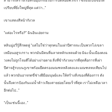
สามารถสร้างเรือหรืออุปกรณ์ในการปิดล้อมพวกเรา ซึ่งนั่นเป็นข้อได้
เปรียบที่ยิ่งใหญ่ที่สุด แต่ว่า…”
เขาแสดงสีหน้ากังวล
“แต่อะไรหรือ?” ฉินอินเอ่ยถาม
หลินมู่อวี่รู้สึกหดหู่ “แต่ไม่ใช่ว่าทุกคนในเผ่าปีศาจจะเป็นพวกโง่เขลา
เหมือนอสูรเกราะ พวกมันมีคนที่ฉลาดหลักแหลมด้วย มิฉะนั้นเมืองตงฉ
วงคงไม่ถูกโจมตีได้อย่างง่ายดาย สิ่งที่ข้ากังวลมากที่สุดคือการที่เผ่า
ปีศาจสู้รบบนภูเขาพร้อมยึดครองมณฑลหลิงตงและมณฑลทงเทียนไป
แล้ว พวกมันอาจกดขี่ช่างฝีมือมนุษย์และให้สร้างสิ่งของที่ต้องการ ดัง
นั้นจึงควรป้องกันแม่น้ำต้าวเจียงสายย่อยโดยเร็วที่สุด เราไม่เหลือเวลา
อีกต่อไป…”
“เป็นเช่นนี้เอง…”