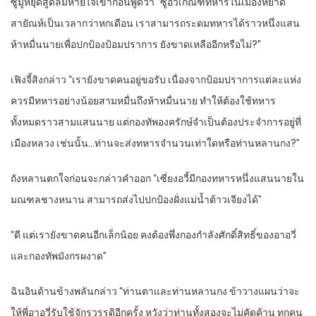
ซูมู่หยุดสูดลมหายใจเข้าก่อนพูดว่า “ซูอวี่เกณฑ์ทหารในเมืองหยาด
สายัณห์เป็นเวลากว่าหกเดือน เราสามารถระดมทหารได้ราวหนึ่งแสน
ห้าหมื่นนายเพื่อปกป้องป้อมปราการ ยังขาดเหลืออีกหรือไม่?”
เฟิงจี้สิงกล่าว “เรายังขาดคนอยู่ขอรับ เนื่องจากป้อมปราการแต่ละแห่ง
ควรมีทหารอย่างน้อยสามหมื่นถึงห้าหมื่นนาย ทำให้ต้องใช้ทหาร
ทั้งหมดราวสามแสนนาย แต่กองทัพองครักษ์จำเป็นต้องประจำการอยู่ที่
เมืองหลวง เช่นนั้น…ท่านจะส่งทหารจำนวนเท่าใดหรือท่านหลานกง?”
ถังหลานตกใจก่อนจะกล่าวคำออก “เซี่ยงอวี้มีกองทหารหนึ่งแสนนายใน
มณฑลชางหนาน สามารถส่งไปปกป้องฝั่งแม่น้ำต้าวเจียงได้”
“ดี แต่เรายังขาดคนอีกเล็กน้อย คงต้องพึ่งกองกำลังศักดิ์สิทธิ์ของอาอวี่
และกองทัพมังกรผงาด”
ฉินอินด้านข้างพลันกล่าว “ท่านตาและท่านหลานกง ข้าวางแผนว่าจะ
ให้พี่อาอวี่รับใช้จักรวรรดิอีกครั้ง หวังว่าท่านทั้งสองจะไม่คัดค้าน ทุกคน