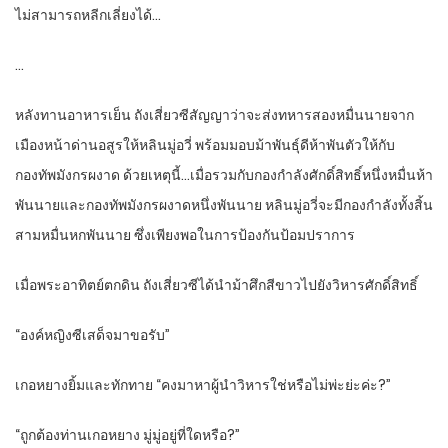
ไม่สามารถหลีกเลี่ยงได้…
…
หลังทานอาหารเย็น ถังเสี่ยวซีสัญญาว่าจะส่งทหารสองหมื่นนายจาก
เมืองหน้าด่านอสูรให้หลินมู่อวี่ พร้อมมอบม้าพันธุ์ดีห้าพันตัวให้กับ
กองทัพมังกรผงาด ด้วยเหตุนี้…เมื่อรวมกับกองกำลังศักดิ์สิทธิ์หนึ่งหมื่นห้า
พันนายและกองทัพมังกรผงาดหนึ่งพันนาย หลินมู่อวี่จะมีกองกำลังทั้งสิ้น
สามหมื่นหกพันนาย ซึ่งเพียงพอในการป้องกันป้อมปราการ
เมื่อพระอาทิตย์ตกดิน ถังเสี่ยวซีได้นำม้าศึกสีขาวไปยังวิหารศักดิ์สิทธิ์
“องค์หญิงซีเสด็จมาขอรับ”
เกอหยางยิ้มและทักทาย “คงมาหาผู้นำวิหารใช่หรือไม่พ่ะย่ะค่ะ?”
“ถูกต้องท่านเกอหยาง มู่มู่อยู่ที่ใดหรือ?”