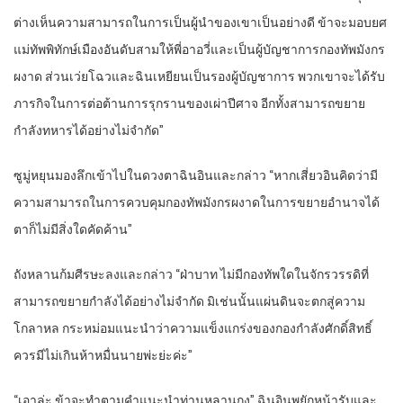
ต่างเห็นความสามารถในการเป็นผู้นำของเขาเป็นอย่างดี ข้าจะมอบยศ
แม่ทัพพิทักษ์เมืองอันดับสามให้พี่อาอวี่และเป็นผู้บัญชาการกองทัพมังกร
ผงาด ส่วนเว่ยโฉวและฉินเหยียนเป็นรองผู้บัญชาการ พวกเขาจะได้รับ
ภารกิจในการต่อต้านการรุกรานของเผ่าปีศาจ อีกทั้งสามารถขยาย
กำลังทหารได้อย่างไม่จำกัด”
ซูมู่หยุนมองลึกเข้าไปในดวงตาฉินอินและกล่าว “หากเสี่ยวอินคิดว่ามี
ความสามารถในการควบคุมกองทัพมังกรผงาดในการขยายอำนาจได้
ตาก็ไม่มีสิ่งใดคัดค้าน”
ถังหลานก้มศีรษะลงและกล่าว “ฝ่าบาท ไม่มีกองทัพใดในจักรวรรดิที่
สามารถขยายกำลังได้อย่างไม่จำกัด มิเช่นนั้นแผ่นดินจะตกสู่ความ
โกลาหล กระหม่อมแนะนำว่าความแข็งแกร่งของกองกำลังศักดิ์สิทธิ์
ควรมีไม่เกินห้าหมื่นนายพ่ะย่ะค่ะ”
“เอาล่ะ ข้าจะทำตามคำแนะนำท่านหลานกง” ฉินอินพยักหน้ารับและ