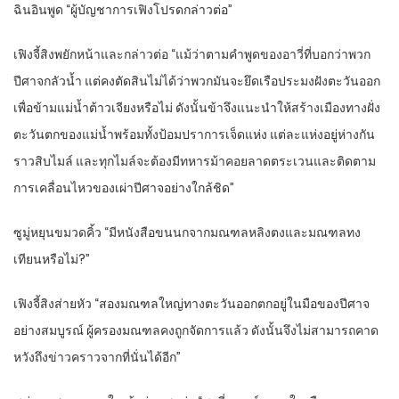
ฉินอินพูด “ผู้บัญชาการเฟิงโปรดกล่าวต่อ”
เฟิงจี้สิงพยักหน้าและกล่าวต่อ “แม้ว่าตามคำพูดของอาวี่ที่บอกว่าพวก
ปีศาจกลัวน้ำ แต่คงตัดสินไม่ได้ว่าพวกมันจะยึดเรือประมงฝังตะวันออก
เพื่อข้ามแม่น้ำต้าวเจียงหรือไม่ ดังนั้นข้าจึงแนะนำให้สร้างเมืองทางฝั่ง
ตะวันตกของแม่น้ำพร้อมทั้งป้อมปราการเจ็ดแห่ง แต่ละแห่งอยู่ห่างกัน
ราวสิบไมล์ และทุกไมล์จะต้องมีทหารม้าคอยลาดตระเวนและติดตาม
การเคลื่อนไหวของเผ่าปีศาจอย่างใกล้ชิด”
ซูมู่หยุนขมวดคิ้ว “มีหนังสือขนนกจากมณฑลหลิงตงและมณฑลทง
เทียนหรือไม่?”
เฟิงจี้สิงส่ายหัว “สองมณฑลใหญ่ทางตะวันออกตกอยู่ในมือของปีศาจ
อย่างสมบูรณ์ ผู้ครองมณฑลคงถูกจัดการแล้ว ดังนั้นจึงไม่สามารถคาด
หวังถึงข่าวคราวจากที่นั่นได้อีก”