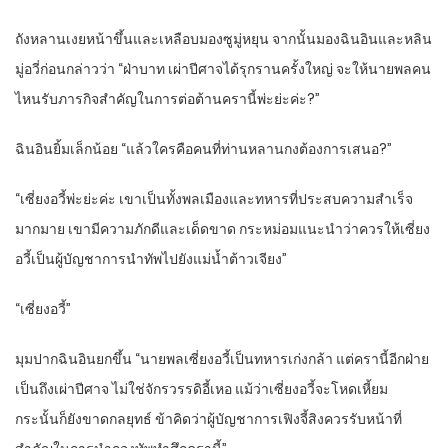
ถังหลานเงยหน้าขึ้นและเหลือบมองซูมู่หยุน จากนั้นมองฉินอินและหลิน
มู่อวี่ก่อนกล่าวว่า “ฝ่าบาท เผ่าปีศาจได้รุกรานครั้งใหญ่ จะให้นายพลคน
ไหนรับภารกิจสำคัญในการต่อต้านครานี้พ่ะย่ะค่ะ?”
ฉินอินยิ้มเล็กน้อย “แล้วใครคือคนที่ท่านหลานกงต้องการเสนอ?”
“เซี่ยงอวี้พ่ะย่ะค่ะ เขาเป็นทั้งพลเมืองและทหารที่ประสบความสำเร็จ
มากมาย เขามีความภักดีและเด็ดขาด กระหม่อมแนะนำว่าควรให้เซี่ยง
อวี้เป็นผู้บัญชาการนำทัพไปยังแม่น้ำต้าวเจียง”
“เซี่ยงอวี้”
มุมปากฉินอินยกขึ้น “นายพลเซี่ยงอวี้เป็นทหารเก่งกล้า แต่ครานี้อีกฝ่าย
เป็นถึงเผ่าปีศาจ ไม่ใช่จักรวรรดิอี้เหอ แม้ว่าเซี่ยงอวี้จะโหดเหี้ยม
กระนั้นก็ยังขาดกลยุทธ์ ข้าคิดว่าผู้บัญชาการเฟิงจี้สิงควรรับหน้าที่