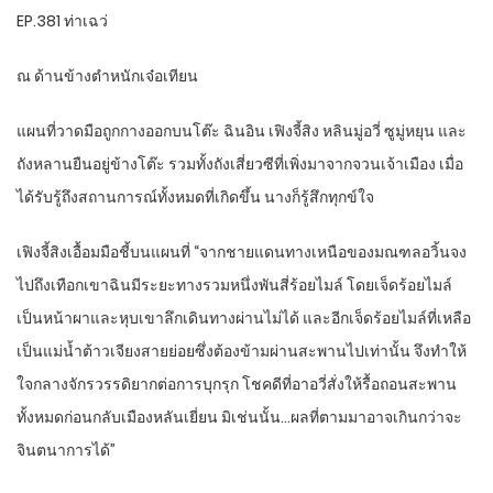
EP.381 ท่าเฉว่
ณ ด้านข้างตำหนักเจ๋อเทียน
แผนที่วาดมือถูกกางออกบนโต๊ะ ฉินอิน เฟิงจี้สิง หลินมู่อวี่ ซูมู่หยุน และ
ถังหลานยืนอยู่ข้างโต๊ะ รวมทั้งถังเสี่ยวซีที่เพิ่งมาจากจวนเจ้าเมือง เมื่อ
ได้รับรู้ถึงสถานการณ์ทั้งหมดที่เกิดขึ้น นางก็รู้สึกทุกข์ใจ
เฟิงจี้สิงเอื้อมมือชี้บนแผนที่ “จากชายแดนทางเหนือของมณฑลอวิ้นจง
ไปถึงเทือกเขาฉินมีระยะทางรวมหนึ่งพันสี่ร้อยไมล์ โดยเจ็ดร้อยไมล์
เป็นหน้าผาและหุบเขาลึกเดินทางผ่านไม่ได้ และอีกเจ็ดร้อยไมล์ที่เหลือ
เป็นแม่น้ำต้าวเจียงสายย่อยซึ่งต้องข้ามผ่านสะพานไปเท่านั้น จึงทำให้
ใจกลางจักรวรรดิยากต่อการบุกรุก โชคดีที่อาอวี่สั่งให้รื้อถอนสะพาน
ทั้งหมดก่อนกลับเมืองหลันเยี่ยน มิเช่นนั้น…ผลที่ตามมาอาจเกินกว่าจะ
จินตนาการได้”