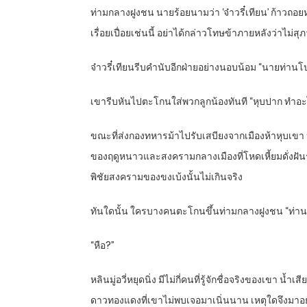
ท่ามกลางฝูงชน นายร้อยนามว่า ‘จ๋าวรี๋เทียน’ ก้าวถอยหล
เรื่อยเปื่อยเช่นนี้ อย่าได้กล่าวโทษข้าภายหลังว่าไม่สุ
จ๋าวรี๋เทียนรีบคำนับอีกฝ่ายอย่างนอบน้อม “นายท่านโป
เขารีบหันไปตะโกนใส่พวกลูกน้องทันที “หุบปาก ทำอะไรไ
ขณะที่ส่งกองทหารม้าไปรับเสบียงจากเมืองห้าหุบเขา ห
ของฤดูหนาวและสงครามกลางเมืองที่โหดเหี้ยมดั่งฝันร้
พิชัยสงครามของขงเบ้งนั้นไม่เกินจริง
ทันใดนั้น ใครบางคนตะโกนขึ้นท่ามกลางฝูงชน “ท่านหลิ
“หือ?”
หลินมู่อวี่หยุดนิ่ง มีไม่กี่คนที่รู้จักชื่อจริงของเขา
ดาวทองแดงที่เขาไม่พบเจอมาเนิ่นนาน เหตุใดจึงมาอยู่ท