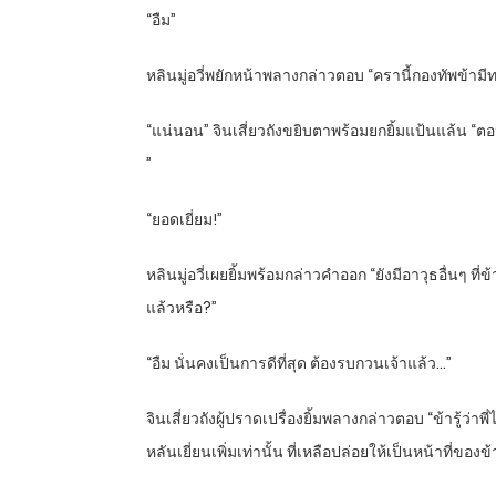
“อืม”
หลินมู่อวี่พยักหน้าพลางกล่าวตอบ “ครานี้กองทัพข้
“แน่นอน” จินเสี่ยวถังขยิบตาพร้อมยกยิ้มแป้นแล้น “ตอ
”
“ยอดเยี่ยม!”
หลินมู่อวี่เผยยิ้มพร้อมกล่าวคำออก “ยังมีอาวุธอื่นๆ ที่ข
แล้วหรือ?”
“อืม นั่นคงเป็นการดีที่สุด ต้องรบกวนเจ้าแล้ว…”
จินเสี่ยวถังผู้ปราดเปรื่องยิ้มพลางกล่าวตอบ “ข้ารู้ว่าพ
หลันเยี่ยนเพิ่มเท่านั้น ที่เหลือปล่อยให้เป็นหน้าที่ของข้