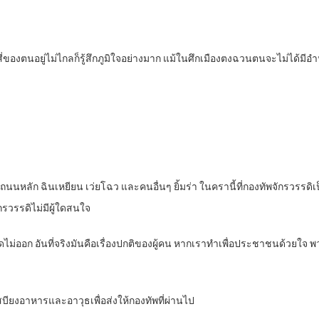
ของตนอยู่ไม่ไกลก็รู้สึกภูมิใจอย่างมาก แม้ในศึกเมืองตงฉวนตนจะไม่ได้มีอำ
นหลัก ฉินเหยียน เว่ยโฉว และคนอื่นๆ ยิ้มร่า ในครานี้ที่กองทัพจักรวรรดิ
รวรรดิไม่มีผู้ใดสนใจ
พูดไม่ออก อันที่จริงมันคือเรื่องปกติของผู้คน หากเราทำเพื่อประชาชนด้วยใจ
สบียงอาหารและอาวุธเพื่อส่งให้กองทัพที่ผ่านไป