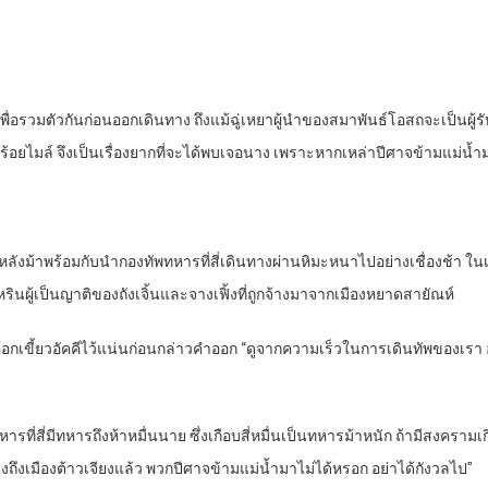
วเพื่อรวมตัวกันก่อนออกเดินทาง ถึงแม้ฉู่เหยาผู้นำของสมาพันธ์โอสถจะเป็นผู
อยไมล์ จึงเป็นเรื่องยากที่จะได้พบเจอนาง เพราะหากเหล่าปีศาจข้ามแม่น้ำมาโจ
่บนหลังม้าพร้อมกับนำกองทัพทหารที่สี่เดินทางผ่านหิมะหนาไปอย่างเชื่องช้า ใ
งเหรินผู้เป็นญาติของถังเจิ้นและจางเฟิ้งที่ถูกจ้างมาจากเมืองหยาดสายัณห์
หอกเขี้ยวอัคคีไว้แน่นก่อนกล่าวคำออก “ดูจากความเร็วในการเดินทัพของเรา อย
ทหารที่สี่มีทหารถึงห้าหมื่นนาย ซึ่งเกือบสี่หมื่นเป็นทหารม้าหนัก ถ้ามีสงครามเกิ
ทางถึงเมืองต้าวเจียงแล้ว พวกปีศาจข้ามแม่น้ำมาไม่ได้หรอก อย่าได้กังวลไป”