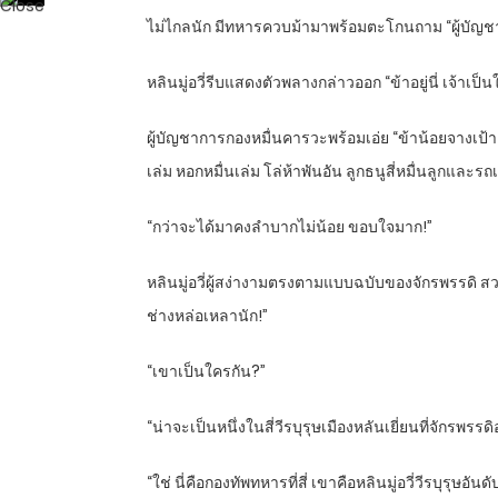
ไม่ไกลนัก มีทหารควบม้ามาพร้อมตะโกนถาม “ผู้บัญชาก
หลินมู่อวี่รีบแสดงตัวพลางกล่าวออก “ข้าอยู่นี่ เจ้าเป็
ผู้บัญชาการกองหมื่นคารวะพร้อมเอ่ย “ข้าน้อยจางเป้า ก
เล่ม หอกหมื่นเล่ม โล่ห้าพันอัน ลูกธนูสี่หมื่นลูกและ
“กว่าจะได้มาคงลำบากไม่น้อย ขอบใจมาก!”
หลินมู่อวี่ผู้สง่างามตรงตามแบบฉบับของจักรพรรดิ ส
ช่างหล่อเหลานัก!”
“เขาเป็นใครกัน?”
“น่าจะเป็นหนึ่งในสี่วีรบุรุษเมืองหลันเยี่ยนที่จักรพรรด
“ใช่ นี่คือกองทัพทหารที่สี่ เขาคือหลินมู่อวี่วีรบุรุษอัน