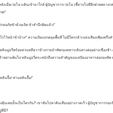
ังเมื่อเว่ยโฉวเดินเข้ามาใกล้ ผู้บัญชาการเว่ยโฉวชี้ดาบไปที่อีกฝ่ายพลางกล่าว
ภาพ!”
รดอภัยข้าด้วยเถิด ข้าสำนึกผิดแล้ว!”
ว้หน้าข้าบ้าง!” ความเงียบปกคลุมพื้นที่ ไม่มีใครกล้าเปล่งเสียงเพียงครึ่งค
ลินมู่อวี่พร้อมทวนหลีฮวาข้างกายนำทัพกองทหารเดินทางต่ออย่างเชื่องช้า อย
ายผ่านพ้นไป หลินมู่อวี่ตระหนักถึงความสำคัญของเสบียงอาหารต่อกองทัพ ประโย
นจื้อ! ท่านหลินจื้อ!”
 น้ำเสียงคุ้นเคยนั้นเป็นใครกัน? เขาหันไปหาต้นเสียงอย่างรวดเร็ว ผู้บัญชาการกอ
ี่นี่?