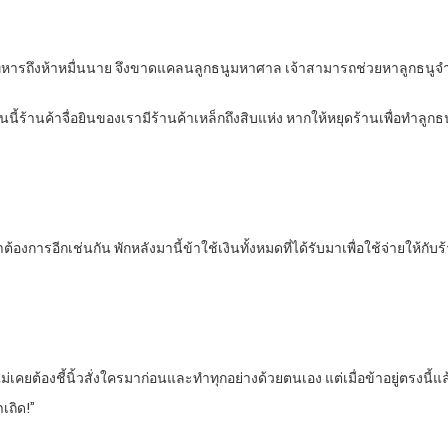
ามีทหารถึงห้าหมื่นนาย จึงขาดแคลนลูกธนูมหาศาล เจ้าสามารถช่วยหาลูกธนูจ
นนี้ร้านค้าจื่อยินของเรามีร้านค้าเหล็กถึงสิบแห่ง หากให้หยุดร้านเพื่อทำ
้าต้องการอีกเช่นกัน พักหลังมานี้ข้าใช้เงินทั้งหมดที่ได้รับมาเพื่อใช้จ่ายให้กับ
ี่ไม่เคยต้องชี้นิ้วสั่งใครมาก่อนและทำทุกอย่างด้วยตนเอง แต่เมื่อข้าอยู่ตรงนี้แล
าเถิด!”