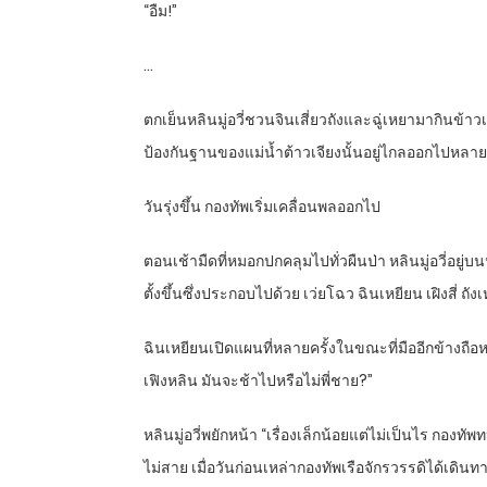
“อืม!”
…
ตกเย็นหลินมู่อวี่ชวนจินเสี่ยวถังและฉู่เหยามากินข้า
ป้องกันฐานของแม่น้ำต้าวเจียงนั้นอยู่ไกลออกไปหลายร้
วันรุ่งขึ้น กองทัพเริ่มเคลื่อนพลออกไป
ตอนเช้ามืดที่หมอกปกคลุมไปทั่วผืนป่า หลินมู่อวี่อยู
ตั้งขึ้นซึ่งประกอบไปด้วย เว่ยโฉว ฉินเหยียน เฝิงสี่ ถั
ฉินเหยียนเปิดแผนที่หลายครั้งในขณะที่มืออีกข้างถือ
เฟิงหลิน มันจะช้าไปหรือไม่พี่ชาย?”
หลินมู่อวี่พยักหน้า “เรื่องเล็กน้อยแต่ไม่เป็นไร กองทัพ
ไม่สาย เมื่อวันก่อนเหล่ากองทัพเรือจักรวรรดิได้เดิน