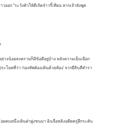
ออก “ระวังตัวให้ดีเถิดจ๋าวรี๋เทียน หากเจ้ายังพูด
ำ
่างน้อยสงครามก็มีข้อดีอยู่บ้าง หลังความเย็นเยือก
คที่ว่า ‘กองทัพต้องเดินด้วยท้อง’ จากยี่สิบสี่ตำรา
งร้อยคนหนึ่งเดินฝ่าฝูงชนมา ฉินจื่อหลิงอดีตครูฝึกระดับ