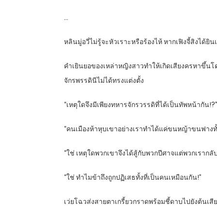
…
หลินมู่อวี่ไม่รู้จะหัวเราะหรือร้องไห้ หากเฟิงจี้สิงได้ยิน
คำเยินยอของเหล่าหญิงสาวทำให้เกิดเสียงครหาขึ้นโดยเ
จักรพรรดินีไม่ได้ทรงแต่งตั้ง
“เหตุใดจึงมีเพียงทหารจักรวรรดิที่ได้เป็นทัพหน้ากัน!?
“คนเมืองห้าหุบเขาอย่างเราทำได้แค่ขนหญ้าขนฟางทั้ง
“ใช่ เหตุใดพวกเขาจึงได้สู้กับพวกปีศาจแต่พวกเรากลับ
“ใช่ ทำไมข้าถึงถูกปฏิเสธทั้งที่เป็นคนเหมือนกัน!”
เว่ยโฉวส่งสายตาเกรี้ยวกราดพร้อมชี้ดาบไปยังต้นเสียงทั