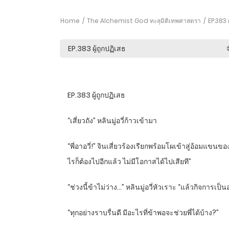
Home
The Alchemist God ทะลุมิติเทพศาสตรา
EP.383 ผ
EP.383 ผู้ถูกปฏิเสธ
“เสี่ยวถัง” หลินมู่อวี่ก้าวเข้ามา
“พี่อาอวี่!” จินเสี่ยวร้องเรียกพร้อมโผเข้าสู่อ้อมแขน
ไรก็ต้องไปอีกแล้ว ไม่มีโอกาสได้ไปเสียที”
“ช่วงนี้ข้าไม่ว่าง…” หลินมู่อวี่หัวเราะ “แล้วกิจการเป็
“ทุกอย่างราบรื่นดี มีอะไรที่ข้าพอจะช่วยพี่ได้บ้าง?”