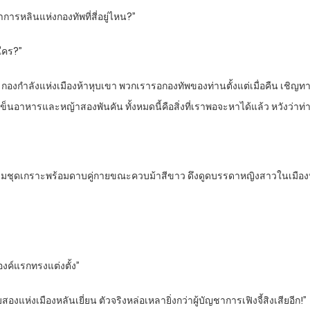
ารหลินแห่งกองทัพที่สี่อยู่ไหน?”
นใคร?”
องกำลังแห่งเมืองห้าหุบเขา พวกเรารอกองทัพของท่านตั้งแต่เมื่อคืน เชิญทางนี
รถเข็นอาหารและหญ้าสองพันคัน ทั้งหมดนี้คือสิ่งที่เราพอจะหาได้แล้ว หวังว่า
วมชุดเกราะพร้อมดาบคู่กายขณะควบม้าสีขาว ดึงดูดบรรดาหญิงสาวในเมืองห้าห
ิองค์แรกทรงแต่งตั้ง”
ดับสองแห่งเมืองหลันเยี่ยน ตัวจริงหล่อเหลายิ่งกว่าผู้บัญชาการเฟิงจี้สิงเสียอีก!”