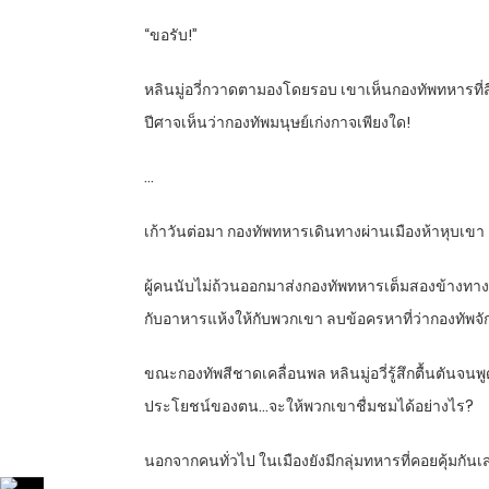
“ขอรับ!”
หลินมู่อวี่กวาดตามองโดยรอบ เขาเห็นกองทัพทหารที่สี่
ปีศาจเห็นว่ากองทัพมนุษย์เก่งกาจเพียงใด!
…
เก้าวันต่อมา กองทัพทหารเดินทางผ่านเมืองห้าหุบเขา
ผู้คนนับไม่ถ้วนออกมาส่งกองทัพทหารเต็มสองข้างทางถน
กับอาหารแห้งให้กับพวกเขา ลบข้อครหาที่ว่ากองทัพจัก
ขณะกองทัพสีชาดเคลื่อนพล หลินมู่อวี่รู้สึกตื้นตันจน
ประโยชน์ของตน…จะให้พวกเขาชื่มชมได้อย่างไร?
นอกจากคนทั่วไป ในเมืองยังมีกลุ่มทหารที่คอยคุ้มกันเ