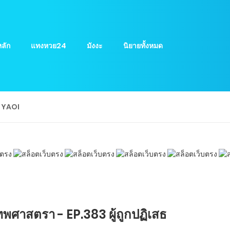
ลัก
แทงหวย24
มังงะ
นิยายทั้งหมด
ย YAOI
พศาสตรา - EP.383 ผู้ถูกปฏิเสธ