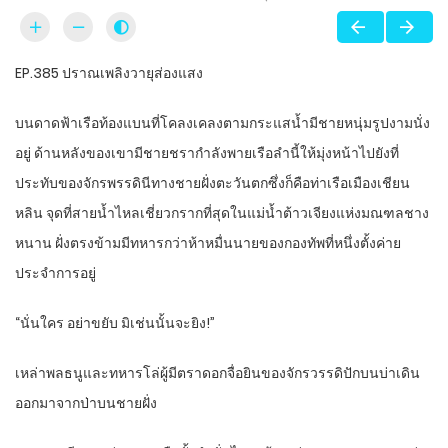
EP.385 ปราณเพลิงวายุส่องแสง
บนดาดฟ้าเรือท้องแบนที่โคลงเคลงตามกระแสน้ำมีชายหนุ่มรูปงามนั่ง
อยู่ ด้านหลังของเขามีชายชรากำลังพายเรือลำนี้ให้มุ่งหน้าไปยังที่
ประทับของจักรพรรดินีทางชายฝั่งตะวันตกซึ่งก็คือท่าเรือเมืองเชียน
หลิน จุดที่สายน้ำไหลเชี่ยวกรากที่สุดในแม่น้ำต้าวเจียงแห่งมณฑลชาง
หนาน ฝั่งตรงข้ามมีทหารกว่าห้าหมื่นนายของกองทัพที่หนึ่งตั้งค่าย
ประจำการอยู่
“นั่นใคร อย่าขยับ มิเช่นนั้นจะยิง!”
เหล่าพลธนูและทหารโล่ผู้มีตราดอกจื่อยินของจักรวรรดิปักบนบ่าเดิน
ออกมาจากป่าบนชายฝั่ง