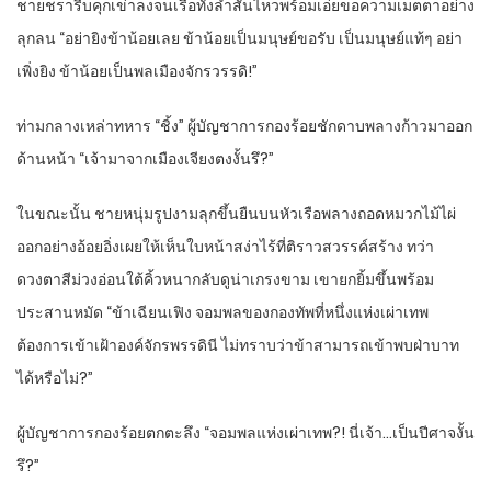
ชายชรารีบคุกเข่าลงจนเรือทั้งลำสั่นไหวพร้อมเอ่ยขอความเมตตาอย่าง
ลุกลน “อย่ายิงข้าน้อยเลย ข้าน้อยเป็นมนุษย์ขอรับ เป็นมนุษย์แท้ๆ อย่า
เพิ่งยิง ข้าน้อยเป็นพลเมืองจักรวรรดิ!”
ท่ามกลางเหล่าทหาร “ชิ้ง” ผู้บัญชาการกองร้อยชักดาบพลางก้าวมาออก
ด้านหน้า “เจ้ามาจากเมืองเจียงตงงั้นรึ?”
ในขณะนั้น ชายหนุ่มรูปงามลุกขึ้นยืนบนหัวเรือพลางถอดหมวกไม้ไผ่
ออกอย่างอ้อยอิ่งเผยให้เห็นใบหน้าสง่าไร้ที่ติราวสวรรค์สร้าง ทว่า
ดวงตาสีม่วงอ่อนใต้คิ้วหนากลับดูน่าเกรงขาม เขายกยิ้มขึ้นพร้อม
ประสานหมัด “ข้าเฉียนเฟิง จอมพลของกองทัพที่หนึ่งแห่งเผ่าเทพ
ต้องการเข้าเฝ้าองค์จักรพรรดินี ไม่ทราบว่าข้าสามารถเข้าพบฝ่าบาท
ได้หรือไม่?”
ผู้บัญชาการกองร้อยตกตะลึง “จอมพลแห่งเผ่าเทพ?! นี่เจ้า…เป็นปีศาจงั้น
รึ?”