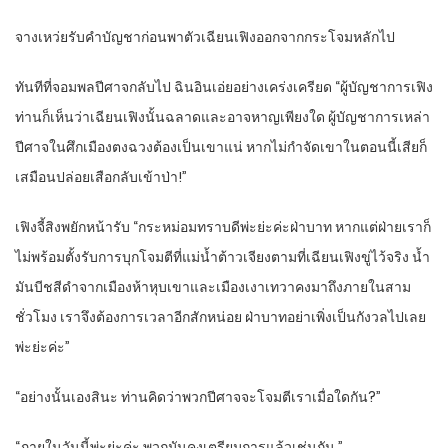
จางเหว่ยรับคำบัญชาก่อนพาตัวเฉียนเฟิงออกจากกระโจมหลักไป
ทันทีที่จอมพลปีศาจกลับไป ฉินอินเอ่ยอย่างเคร่งเครียด “ผู้บัญชาการเฟิง
ท่านก็เห็นว่าเฉียนเฟิงนั้นฉลาดและอาจหาญเพียงใด ผู้บัญชาการเหล่า
ปีศาจในศึกเมืองตงฉวงต้องเป็นเขาแน่ หากไม่กำจัดเขาในตอนนี้เสียก็
เสมือนปล่อยเสือกลับเข้าป่า!”
เฟิงจี้สิงพยักหน้ารับ “กระหม่อมทราบดีพ่ะย่ะค่ะฝ่าบาท หากแต่ฝ่ายเราก็
ไม่พร้อมตั้งรับการบุกโจมตีที่แม่น้ำต้าวเจียงตามที่เฉียนเฟิงขู่ไว้จริง น้ำ
มันบีชสีดำจากเมืองห้าหุบเขาและเมืองเงาเทวาคงมาถึงภายในสาม
ชั่วโมง เราจึงต้องการเวลาอีกสักหน่อย ฝ่าบาทอย่าเพิ่งเป็นกังวลไปเลย
พ่ะย่ะค่ะ”
“อย่างนั้นเองสินะ ท่านคิดว่าพวกปีศาจจะโจมตีเราเมื่อใดกัน?”
“ภายในวันนี้พ่ะย่ะค่ะ พวกมันคงเตรียมการแล้วเช่นกัน ”