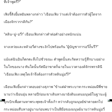
ที่เจ้าพูดรึ?”
เฟิงจี้สิงยิ้มหยันพลางกล่าว “เฉียนเฟิง ว่าแต่เจ้าต้องการตัวผู้ใดจาก
เมืองจักรวรรดิกัน?”
“หลิน-มู่-อวี่!” เฉียนเฟิงกล่าวคำต่อคำอย่างหนักแน่น
จางเหว่ยและหลัวอวี่ต่างชะงักไปพร้อมกัน “ผู้บัญชาการอวี่งั้นรึ?”
แม้แต่ฉินอินก็ตกตะลึงไปชั่วขณะ คำพูดนั้นสะกิดความรู้สึกบางอย่าง
ในใจของนาง ทันใดนั้นรัศมีอาฆาตก็ฉายในแววตาองค์จักรพรรดินี
“เฉียนเฟิง เหตุใดเจ้าจึงต้องการตัวหลินมู่อวี่?”
เฉียนเฟิงยิ้มกล่าวตอบอย่างสุภาพ “ข้าแต่ฝ่าพระบาท กระหม่อมมีพี่ชาย
นามว่าเฉียนยุ่น หลายปีก่อนเขาเดินทางมายังดินแดนมนุษย์ในฐานะผู้
บุกเบิกเพื่อตามหาพระพุทธเจ้าทั้งเก้า ทว่ากลับถูกมนุษย์ฆ่าตายตกไป
กระหม่อมสืบหาอยู่นานก่อนพบว่าเป็นฝีมือของมนุษย์นามว่าหลินมู่อวี่