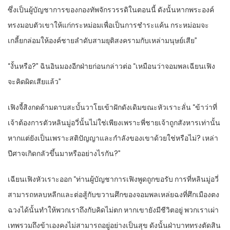
ซึ่งเป็นผู้บัญชาการของกองทัพจักรวรรดิในตอนนี้ ดังนั้นหากพระองค์
ทรงมอบตัวเขาให้แก่กระหม่อมเพื่อเป็นการชำระแค้น กระหม่อมจะ
เกลี้ยกล่อมให้องค์ชายลำดับสามยุติสงครามกับเหล่ามนุษย์เสีย”
“งั้นหรือ?” ฉินอินมองอีกฝ่ายก่อนกล่าวต่อ “เหมือนว่าจอมพลเฉียนเฟิง
จะคิดผิดเสียแล้ว”
เฟิงจี้สิงกดด้ามดาบสะบั้นวาโยเข้าฝักดังเดิมขณะหัวเราะลั่น “ข้าว่าที่
เจ้าต้องการตัวหลินมู่อวี่นั้นไม่ใช่เพียงเพราะพี่ชายเจ้าถูกสังหารเท่านั้น
หากแต่ยังเป็นเพราะสติปัญญาและกำลังของเขาด้วยใช่หรือไม่? เหล่า
ปีศาจเกิดกลัวขึ้นมาหรืออย่างไรกัน?”
เฉียนเฟิงหัวเราะออก “ท่านผู้บัญชาการเฟิงพูดถูกขอรับ การที่หลินมู่อวี่
สามารถหลบหลีกและต่อสู้กับขวานศึกของจอมพลเหล่ยฉงที่ศึกเมืองตง
ฉวงได้นั้นทำให้พวกเราถึงกับคิดไม่ตก หากเขายังมีชีวิตอยู่ พวกเราเผ่า
เทพรวมถึงข้าเองคงไม่สามารถอยู่อย่างเป็นสุข ดังนั้นฝ่าบาททรงตัดสิน