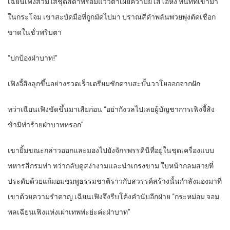
เฉียนเฟิงสวมใส่ชุดสีดำพร้อมแววตาเผยความยโสโอหัง ทันทีที่เข้ามา
ในกระโจม เขาสะบัดมือที่ถูกมัดไปมา ปราณสีดำพลันพวยพุ่งตัดเชือก
ขาดในชั่วพริบตา
“ปกป้องฝ่าบาท!”
เฟิงจี้สิงลุกขึ้นอย่างรวดเร็วเตรียมชักดาบสะบั้นวาโยออกจากฝัก
ทว่าเฉียนเฟิงขัดขึ้นมาเสียก่อน “อย่ากังวลไปเลยผู้บัญชาการเฟิงจี้สิง
ข้ามิทำร้ายฝ่าบาทหรอก”
เขายิ้มขณะกล่าวออกและมองไปยังจักรพรรดินีที่อยู่ในชุดเครื่องแบบ
ทหารสีกรมท่า ทว่ากลับดูสง่างามและน่าเกรงขาม ใบหน้ากลมสวยที่
ประดับด้วยแก้มอมชมพูธรรมชาติราวกับสวรรค์สร้างนั้นกำลังมองมาที่
เขาด้วยความรำคาญ เฉียนเฟิงจึงรีบโค้งคำนับอีกฝ่าย “กระหม่อม จอม
พลเฉียนเฟิงแห่งเผ่าเทพพ่ะย่ะค่ะฝ่าบาท”