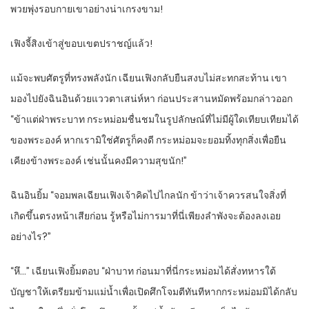
พวยพุ่งรอบกายเขาอย่างน่าเกรงขาม!
เฟิงจี้สิงเข้าสู่ขอบเขตปราชญ์แล้ว!
แม้จะพบศัตรูที่ทรงพลังนัก เฉียนเฟิงกลับยืนสงบไม่สะทกสะท้าน เขา
มองไปยังฉินอินด้วยแววตาเสน่ห์หา ก่อนประสานหมัดพร้อมกล่าวออก
“ข้าแต่ฝ่าพระบาท กระหม่อมชื่นชมในรูปลักษณ์ที่ไม่มีผู้ใดเทียบเทียมได้
ของพระองค์ หากเรามิใช่ศัตรูก็คงดี กระหม่อมจะยอมทิ้งทุกสิ่งเพื่อยืน
เคียงข้างพระองค์ เช่นนั้นคงมีความสุขนัก!”
ฉินอินยิ้ม “จอมพลเฉียนเฟิงเจ้าคิดไปไกลนัก ข้าว่าเจ้าควรสนใจสิ่งที่
เกิดขึ้นตรงหน้าเสียก่อน รู้หรือไม่การมาที่นี่เพียงลำพังจะต้องลงเอย
อย่างไร?”
“หึ…” เฉียนเฟิงยิ้มตอบ “ฝ่าบาท ก่อนมาที่นี่กระหม่อมได้สั่งทหารใต้
บัญชาให้เตรียมข้ามแม่น้ำเพื่อเปิดศึกโจมตีทันทีหากกระหม่อมมิได้กลับ