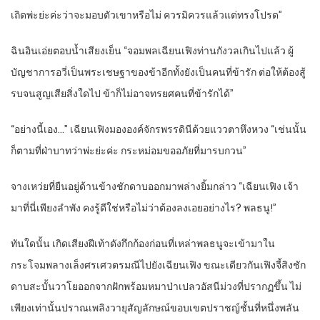
เถิดพ่ะย่ะค่ะว่าจะมอบตัวเขาหรือไม่ ควรมิควรแล้วแต่ทรงโปรด”
ฉินอินเอ่ยตอบน้ำเสียงเย็น “จอมพลเฉียนเฟิงท่านกังวลเกินไปแล้ว ผู้
บัญชาการอวี่เป็นพระเชษฐาของข้าอีกทั้งยังเป็นคนที่ข้ารัก ต่อให้ต้องสู้
รบจนสูญเสียสิ่งใดไป ข้าก็ไม่อาจทรยศคนที่ข้ารักได้”
“อย่างนี้เอง…” เฉียนเฟิงมององค์จักรพรรดินีด้วยแววตาหึงหวง “เช่นนั้น
ก็ตามที่ฝ่าบาทว่าพ่ะย่ะค่ะ กระหม่อมขออภัยที่มารบกวน”
จางเหว่ยที่ยืนอยู่ด้านข้างชักดาบออกมาพล่างยิ้มกล่าว “เฉียนเฟิง เจ้า
มาที่นี่เพียงลำพัง คงรู้ดีใช่หรือไม่ว่าต้องลงเอยอย่างไร? พลธนู!”
ทันใดนั้น เกิดเสียงฝีเท้าดังกึกก้องก่อนที่เหล่าพลธนูจะเข้ามาใน
กระโจมพลางเล็งศรเศวตรมณีไปยังเฉียนเฟิง ขณะเดียวกันเฟิงจี้สิงชัก
ดาบสะบั้นวาโยออกจากฝักพร้อมหมาป่าเปลวอัสนีม่วงที่ปรากฏขึ้น ไม่
เพียงเท่านั้นปราณเพลิงวายุสัญลักษณ์ขอบเขตปราชญ์ชั้นที่หนึ่งพลัน