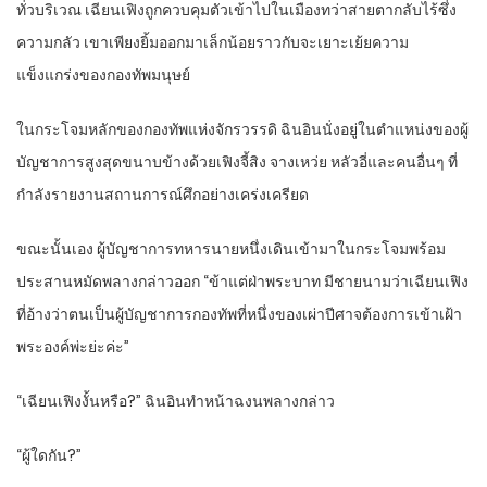
ทั่วบริเวณ เฉียนเฟิงถูกควบคุมตัวเข้าไปในเมืองทว่าสายตากลับไร้ซึ่ง
ความกลัว เขาเพียงยิ้มออกมาเล็กน้อยราวกับจะเยาะเย้ยความ
แข็งแกร่งของกองทัพมนุษย์
ในกระโจมหลักของกองทัพแห่งจักรวรรดิ ฉินอินนั่งอยู่ในตำแหน่งของผู้
บัญชาการสูงสุดขนาบข้างด้วยเฟิงจี้สิง จางเหว่ย หลัวอี่และคนอื่นๆ ที่
กำลังรายงานสถานการณ์ศึกอย่างเคร่งเครียด
ขณะนั้นเอง ผู้บัญชาการทหารนายหนึ่งเดินเข้ามาในกระโจมพร้อม
ประสานหมัดพลางกล่าวออก “ข้าแต่ฝ่าพระบาท มีชายนามว่าเฉียนเฟิง
ที่อ้างว่าตนเป็นผู้บัญชาการกองทัพที่หนึ่งของเผ่าปีศาจต้องการเข้าเฝ้า
พระองค์พ่ะย่ะค่ะ”
“เฉียนเฟิงงั้นหรือ?” ฉินอินทำหน้าฉงนพลางกล่าว
“ผู้ใดกัน?”