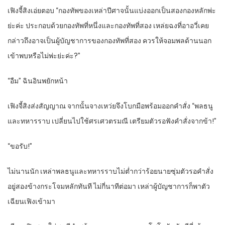
เฟิงจี้สิงเอ่ยตอบ “กองทัพของเหล่าปีศาจนั้นแบ่งออกเป็นสองกองหลักพ่ะ
ย่ะค่ะ ประกอบด้วยกองทัพที่หนึ่งและกองทัพที่สอง เหล่ยฉงที่อาอวี่เคย
กล่าวถึงอาจเป็นผู้บัญชาการของกองทัพที่สอง ควรให้จอมพลด้านนอก
เข้าพบหรือไม่พ่ะย่ะค่ะ?”
“อืม” ฉินอินพยักหน้า
เฟิงจี้สิงส่งสัญญาณ จากนั้นจางเหว่ยจึงโบกมือพร้อมออกคำสั่ง “พลธนู
และทหารราบ เปลี่ยนไปใช้ศรเศวตรมณี เตรียมตัวรอฟังคำสั่งจากข้า!”
“ขอรับ!”
ไม่นานนัก เหล่าพลธนูและทหารราบไม่ต่ำกว่าร้อยนายซุ่มตัวรอคำสั่ง
อยู่สองข้างกระโจมหลักทันที ไม่กี่นาทีต่อมา เหล่าผู้บัญชาการก็พาตัว
เฉียนเฟิงเข้ามา