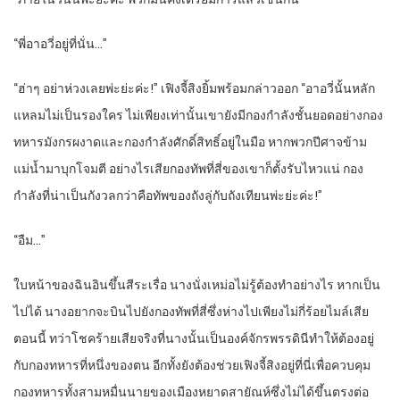
“พี่อาอวี่อยู่ที่นั่น…”
“ฮ่าๆ อย่าห่วงเลยพ่ะย่ะค่ะ!” เฟิงจี้สิงยิ้มพร้อมกล่าวออก “อาอวี่นั้นหลัก
แหลมไม่เป็นรองใคร ไม่เพียงเท่านั้นเขายังมีกองกำลังชั้นยอดอย่างกอง
ทหารมังกรผงาดและกองกำลังศักดิ์สิทธิ์อยู่ในมือ หากพวกปีศาจข้าม
แม่น้ำมาบุกโจมตี อย่างไรเสียกองทัพที่สี่ของเขาก็ตั้งรับไหวแน่ กอง
กำลังที่น่าเป็นกังวลกว่าคือทัพของถังลู่กับถังเทียนพ่ะย่ะค่ะ!”
“อืม…”
ใบหน้าของฉินอินขึ้นสีระเรื่อ นางนั่งเหม่อไม่รู้ต้องทำอย่างไร หากเป็น
ไปได้ นางอยากจะบินไปยังกองทัพที่สี่ซึ่งห่างไปเพียงไม่กี่ร้อยไมล์เสีย
ตอนนี้ ทว่าโชคร้ายเสียจริงที่นางนั้นเป็นองค์จักรพรรดินีทำให้ต้องอยู่
กับกองทหารที่หนึ่งของตน อีกทั้งยังต้องช่วยเฟิงจี้สิงอยู่ที่นี่เพื่อควบคุม
กองทหารทั้งสามหมื่นนายของเมืองหยาดสายัณห์ซึ่งไม่ได้ขึ้นตรงต่อ