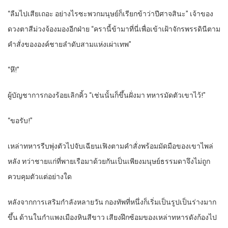
“ลืมไปเสียเถอะ อย่างไรซะพวกมนุษย์ก็เรียกข้าว่าปีศาจสินะ” เจ้าของ
ดวงตาสีม่วงจ้องมองอีกฝ่าย “ครานี้ข้ามาที่นี่เพื่อเข้าเฝ้าจักรพรรดินีตาม
คำสั่งขององค์ชายลำดับสามแห่งเผ่าเทพ”
“หึ!”
ผู้บัญชาการกองร้อยเลิกคิ้ว “เช่นนั้นก็ขึ้นฝั่งมา ทหารมัดตัวเขาไว้!”
“ขอรับ!”
เหล่าทหารรีบพุ่งตัวไปจับเฉียนเฟิงตามคำสั่งพร้อมมัดมือของเขาไพล่
หลัง ทว่าชายแก่ที่พายเรือมาด้วยกันเป็นเพียงมนุษย์ธรรมดาจึงไม่ถูก
ควบคุมตัวแต่อย่างใด
หลังจากการเสริมกำลังหลายวัน กองทัพที่หนึ่งก็เริ่มเป็นรูปเป็นร่างมาก
ขึ้น ด้านในกำแพงเมืองหินสีขาว เสียงฝึกซ้อมของเหล่าทหารดังก้องไป