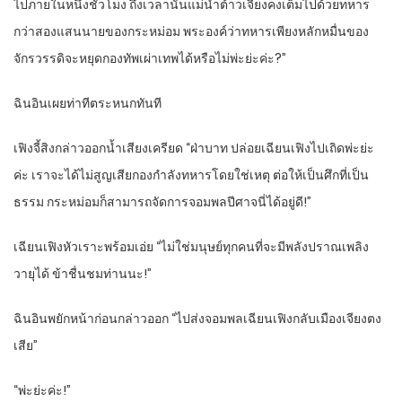
ไปภายในหนึ่งชั่วโมง ถึงเวลานั้นแม่น้ำต้าวเจียงคงเต็มไปด้วยทหาร
กว่าสองแสนนายของกระหม่อม พระองค์ว่าทหารเพียงหลักหมื่นของ
จักรวรรดิจะหยุดกองทัพเผ่าเทพได้หรือไม่พ่ะย่ะค่ะ?”
ฉินอินเผยท่าทีตระหนกทันที
เฟิงจี้สิงกล่าวออกน้ำเสียงเครียด “ฝ่าบาท ปล่อยเฉียนเฟิงไปเถิดพ่ะย่ะ
ค่ะ เราจะได้ไม่สูญเสียกองกำลังทหารโดยใช่เหตุ ต่อให้เป็นศึกที่เป็น
ธรรม กระหม่อมก็สามารถจัดการจอมพลปีศาจนี่ได้อยู่ดี!”
เฉียนเฟิงหัวเราะพร้อมเอ่ย “ไม่ใช่มนุษย์ทุกคนที่จะมีพลังปราณเพลิง
วายุได้ ข้าชื่นชมท่านนะ!”
ฉินอินพยักหน้าก่อนกล่าวออก “ไปส่งจอมพลเฉียนเฟิงกลับเมืองเจียงตง
เสีย”
“พ่ะย่ะค่ะ!”