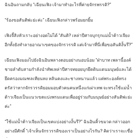
ฉินอินถามกลับ “เฉียนเฟิง เจ้ามาทำอะไรที่ค่ายจักรพรรดิ?”
“ร้องขอสันติพ่ะย่ะค่ะ” เฉียนเฟิงกล่าวพร้อมยกยิ้ม
เฟิงจี้สิงหัวเราะอย่างอดไม่ได้ “สันติ? เหล่าปีศาจบุกรุกแม่น้ำต้าวเจียง
อีกทั้งยังทำลายอาณาเขตของจักรวรรดิ แต่เจ้ามาที่นี่เพื่อขอสันติงั้นรึ?”
เฉียนเฟิงมองไปยังฉินอินพลางตอบอย่างนอบน้อม “ฝ่าบาท เพลานี้องค์
ชายลำดับสามกำลังนำทัพเหล่าปีศาจทยอยบุกยึดดินแดนมนุษย์และได้
ยึดครองมณฑลเทียนทง หลินตงและชางหนานแล้ว แต่พระองค์ทรง
ตรัสว่าหากจักรวรรดิยอมมอบตัวคนคนหนึ่งแก่เผ่าเทพ จะทรงใช้แม่น้ำ
ต้าวเจียงเป็นแนวเขตแบ่งพรมแดนเพื่ออยู่ร่วมกับมนุษย์อย่างสันติพ่ะย่ะ
ค่ะ”
“ใช้แม่น้ำต้าวเจียงเป็นเขตแบ่งอย่างงั้นรึ?” ฉินอินคิ้วขมวด กล่าวออก
อย่างมีศักดิ์ “เจ้าเห็นจักรวรรดิของเราเป็นอย่างไรกัน? คิดว่าเราจะเชื่อ