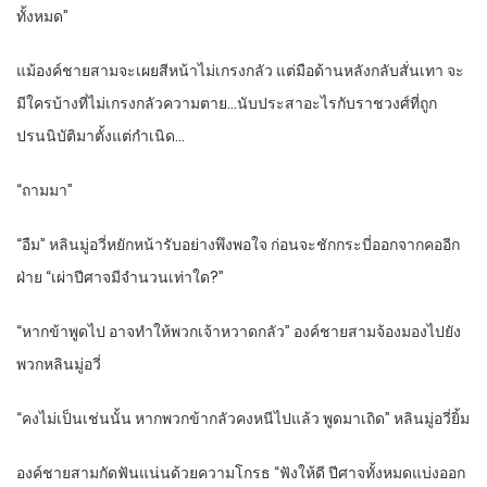
ทั้งหมด”
แม้องค์ชายสามจะเผยสีหน้าไม่เกรงกลัว แต่มือด้านหลังกลับสั่นเทา จะ
มีใครบ้างที่ไม่เกรงกลัวความตาย…นับประสาอะไรกับราชวงศ์ที่ถูก
ปรนนิบัติมาตั้งแต่กำเนิด…
“ถามมา”
“อืม” หลินมู่อวี่หยักหน้ารับอย่างพึงพอใจ ก่อนจะชักกระบี่ออกจากคออีก
ฝ่าย “เผ่าปีศาจมีจำนวนเท่าใด?”
“หากข้าพูดไป อาจทำให้พวกเจ้าหวาดกลัว” องค์ชายสามจ้องมองไปยัง
พวกหลินมู่อวี่
“คงไม่เป็นเช่นนั้น หากพวกข้ากลัวคงหนีไปแล้ว พูดมาเถิด” หลินมู่อวี่ยิ้ม
องค์ชายสามกัดฟันแน่นด้วยความโกรธ “ฟังให้ดี ปีศาจทั้งหมดแบ่งออก