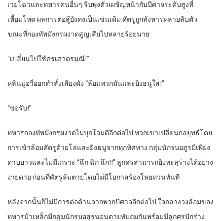
เว่ยโฉวและทหารคนอื่นๆ รีบพุ่งตัวเผชิญหน้ากับปีศาจระดับสูงที่
เหี้ยมโหด ผลการต่อสู้ยังคงเป็นเช่นเดิม ศัตรูถูกสังหารหลายสิบตัว
ขณะที่กองทัพมังกรผงาดสูญเสียไปหลายร้อยนาย
“เปลี่ยนไปใช้ศรเศวตรมณี!”
หลินมู่อวี่ออกคำสั่งเสียงดัง “ล้อมพวกมันและยิงธนูใส่!”
“ขอรับ!”
ทหารกองทัพมังกรผงาดไม่บุกโจมตีอีกต่อไป พวกเขาเปลี่ยนกลยุทธ์โดย
การเข้าล้อมศัตรูด้วยโล่และยิงธนูจากทุกทิศทาง กลุ่มนักรบอสูรมีเพียง
ดาบยาวและไม่มีเกราะ “ฉึก ฉึก ฉึก!!” ลูกศรสามารถยิงทะลุร่างได้อย่าง
ง่ายดาย ก่อนที่ศัตรูล้มตายโดยไม่มีโอกาสร้องโหยหวนทันที
หลังจากนั้นก็ไม่มีการต่อต้านจากพวกปีศาจอีกต่อไป ใจกลางวงล้อมของ
ทหารม้าเหล็กมีกลุ่มนักรบอสูรนอนตายทับถมกันพร้อมมีลูกศรปักร่าง