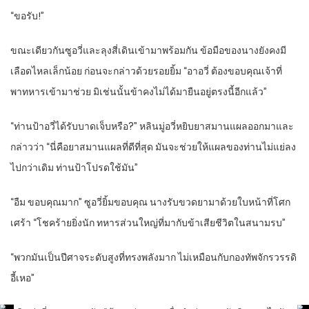
“ขอรับ!”
ขณะเดียวกันซูอวี่และลุงสี่เดินเข้ามาพร้อมกัน ข้อมือของนางยังคงมี
เลือดไหลเล็กน้อย ก่อนจะกล่าวด้วยรอยยิ้ม “อาอวี่ ต้องขอบคุณเจ้าที่
พาทหารเข้ามาช่วย มิเช่นนั้นข้าคงไม่ได้มายืนอยู่ตรงนี้อีกแล้ว”
“ท่านป้าอวี่ได้รับบาดเจ็บหรือ?” หลินมู่อวี่หยิบยาสมานแผลออกมาและ
กล่าวว่า “นี่คือยาสมานแผลที่ดีที่สุด มันจะช่วยให้แผลของท่านไม่แย่ลง
ไปกว่าเดิม ท่านป้าโปรดใช้มัน”
“อืม ขอบคุณมาก” ซูอวี่ยิ้มขอบคุณ นางรับขวดยามาด้วยใบหน้าที่โศก
เศร้า “โชคร้ายยิ่งนัก ทหารส่วนใหญ่ที่มากับข้าเสียชีวิตในสนามรบ”
“พวกมันเป็นปีศาจระดับสูงที่ทรงพลังมาก ไม่เหมือนกับกองทัพจักรวรรดิ
อี้เหอ”