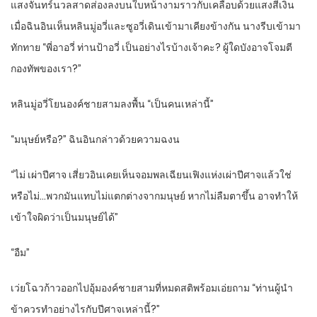
แสงจันทร์นวลสาดส่องลงบนใบหน้างามราวกับเคลือบด้วยแสงสีเงิน
เมื่อฉินอินเห็นหลินมู่อวี่และซูอวี่เดินเข้ามาเคียงข้างกัน นางรีบเข้ามา
ทักทาย “พี่อาอวี่ ท่านป้าอวี่ เป็นอย่างไรบ้างเจ้าคะ? ผู้ใดบังอาจโจมตี
กองทัพของเรา?”
หลินมู่อวี่โยนองค์ชายสามลงพื้น “เป็นคนเหล่านี้”
“มนุษย์หรือ?” ฉินอินกล่าวด้วยความฉงน
“ไม่ เผ่าปีศาจ เสี่ยวอินเคยเห็นจอมพลเฉียนเฟิงแห่งเผ่าปีศาจแล้วใช่
หรือไม่…พวกมันแทบไม่แตกต่างจากมนุษย์ หากไม่ลืมตาขึ้น อาจทำให้
เข้าใจผิดว่าเป็นมนุษย์ได้”
“อืม”
เว่ยโฉวก้าวออกไปอุ้มองค์ชายสามที่หมดสติพร้อมเอ่ยถาม “ท่านผู้นำ
ข้าควรทำอย่างไรกับปีศาจเหล่านี้?”