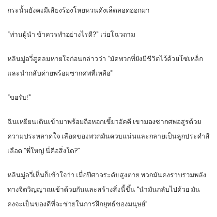
กระนั้นยังคงมีเสียงร้องโหยหวนดังเล็ดลอดออกมา
“ท่านผู้นำ ข้าควรทำอย่างไรดี?” เว่ยโฉวถาม
หลินมู่อวี่สูดลมหายใจก่อนกล่าวว่า “มัดพวกที่ยังมีชีวิตไว้ด้วยโซ่เหล็ก
และนำกลับค่ายพร้อมซากศพที่เหลือ”
“ขอรับ!”
ฉินเหยียนเดินเข้ามาพร้อมถือหอกเขี้ยวอัคคี เขามองซากศพอสูรด้วย
ความประหลาดใจ เลือดของพวกมันควบแน่นและกลายเป็นลูกประคำสี
เลือด “พี่ใหญ่ นี่คือสิ่งใด?”
หลินมู่อวี่เห็นก็เข้าใจว่า เมื่อปีศาจระดับสูงตาย พวกมันคงรวบรวมพลัง
ทางจิตวิญญาณเข้าด้วยกันและสร้างสิ่งนี้ขึ้น “นำมันกลับไปด้วย มัน
คงจะเป็นของดีที่จะช่วยในการฝึกยุทธ์ของมนุษย์”