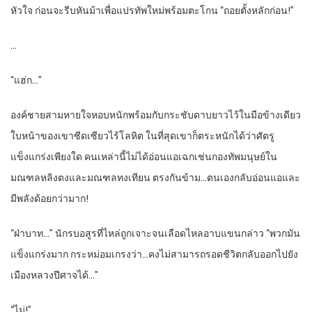
หัวใจ ก่อนจะรีบหันม้าเพื่อแปรทัพใหม่พร้อมตะโกน “ถอยตั้งหลักก่อน!”
…
“แฮ่ก…”
องค์ชายสามหายใจหอบหนักพร้อมกับกระชับดาบยาวไว้ในมือข้างเดียว
ใบหน้าของเขาซีดเซียวไร้โลหิต ในที่สุดเขาก็ตระหนักได้ว่าศัตรู
แข็งแกร่งเพียงใด คนเหล่านี้ไม่ได้อ่อนแอเฉกเช่นกองทัพมนุษย์ใน
มณฑลหลิงตงและมณฑลทงเทียน ตรงกันข้าม…ตนเองกลับอ่อนแอและ
มีพลังด้อยกว่ามาก!
“ฝ่าบาท…” นักรบอสูรที่ไหล่ถูกเจาะจนเลือดไหลอาบแขนกล่าว “พวกมัน
แข็งแกร่งมาก กระหม่อมเกรงว่า…คงไม่สามารถรอดชีวิตกลับออกไปยัง
เมืองหลวงปีศาจได้…”
“ไม่!”