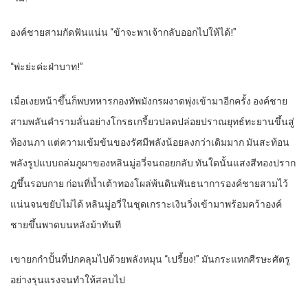
องค์ชายสามกัดฟันแน่น “ข้าจะพาเจ้ากลับออกไปให้ได้!”
“พ่ะย่ะค่ะฝ่าบาท!”
เมื่อเงยหน้าขึ้นก็พบทหารกองทัพมังกรผงาดพุ่งเข้ามาอีกครั้ง องค์ชาย
สามพลันคำรามลั่นอย่างโกรธเกรี้ยวปลดปล่อยปราณยุทธ์ทะยานขึ้นสู่
ท้องนภา แต่ความเข้มข้นของรัศมีพลังน้อยลงกว่าเดิมมาก มันสะท้อน
พลังรูปแบบถล่มภูผาของหลินมู่อวี่จนถอยกลับ ทันใดนั้นแสงสีทองปราก
ฎขึ้นรอบกาย ก่อนที่น้ำเต้าทองโผล่พ้นดินพันธนาการองค์ชายสามไว้
แน่นจนขยับไม่ได้ หลินมู่อวี่ในชุดเกราะเงินวิ่งเข้ามาพร้อมคว้าองค์
ชายขึ้นพาดบนหลังม้าทันที
เขายกกำปั้นที่ปกคลุมไปด้วยพลังหมุน “เปรี้ยง!” มันกระแทกศีรษะศัตรู
อย่างรุนแรงจนทำให้สลบไป