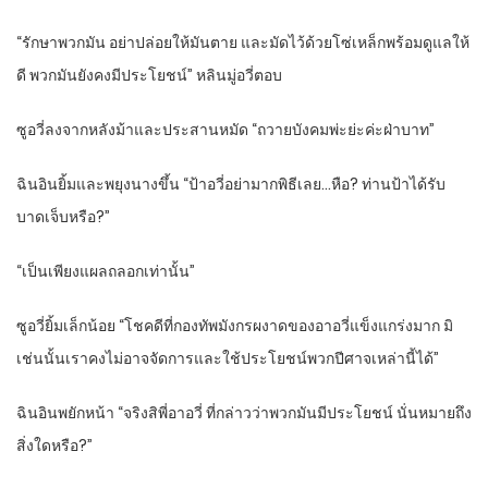
“รักษาพวกมัน อย่าปล่อยให้มันตาย และมัดไว้ด้วยโซ่เหล็กพร้อมดูแลให้
ดี พวกมันยังคงมีประโยชน์” หลินมู่อวี่ตอบ
ซูอวี่ลงจากหลังม้าและประสานหมัด “ถวายบังคมพ่ะย่ะค่ะฝ่าบาท”
ฉินอินยิ้มและพยุงนางขึ้น “ป้าอวี่อย่ามากพิธีเลย…หือ? ท่านป้าได้รับ
บาดเจ็บหรือ?”
“เป็นเพียงแผลถลอกเท่านั้น”
ซูอวี่ยิ้มเล็กน้อย “โชคดีที่กองทัพมังกรผงาดของอาอวี่แข็งแกร่งมาก มิ
เช่นนั้นเราคงไม่อาจจัดการและใช้ประโยชน์พวกปีศาจเหล่านี้ได้”
ฉินอินพยักหน้า “จริงสิพี่อาอวี่ ที่กล่าวว่าพวกมันมีประโยชน์ นั่นหมายถึง
สิ่งใดหรือ?”