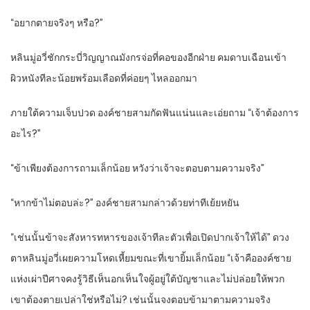
“อยากตายจริงๆ หรือ?”
หลินมู่อวี่ชักกระบี่วิญญาณมังกรจ่อที่คอของอีกฝ่าย คมดาบเฉือนเข้า
ผิวหนังทีละน้อยพร้อมเลือดที่ค่อยๆ ไหลออกมา
ภายใต้ความเจ็บปวด องค์ชายสามกัดฟันแน่นและเอ่ยถาม “เจ้าต้องการ
อะไร?”
“ข้าเพียงต้องการถามเล็กน้อย หวังว่าเจ้าจะตอบตามความจริง”
“หากข้าไม่ตอบล่ะ?” องค์ชายสามกล่าวด้วยท่าทีเย้ยหยัน
“เช่นนั้นข้าจะสังหารทหารของเจ้าทีละตัวเพื่อเปิดปากเจ้าให้ได้” ดวง
ตาหลินมู่อวี่เผยความโหดเหี้ยมขณะที่เขายิ้มเล็กน้อย “เจ้าคือองค์ชาย
แห่งเผ่าปีศาจคงรู้วิธีเห็นอกเห็นใจผู้อยู่ใต้บัญชาและไม่ปล่อยให้พวก
เขาต้องตายเปล่าใช่หรือไม่? เช่นนั้นจงตอบข้ามาตามความจริง