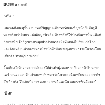
EP.389 หวาดกลัว
“พรึ่บ…”
เปลวเพลิงปะทุขึ้นรอบกระบี่วิญญาณมังกรพร้อมเผชิญหน้ากับศัตรูที่
ทรงพลังกว่าสิบตัว แต่หลินมู่อวี่เหลือเพียงพลังที่ใช้ป้องกันเท่านั้น แม้แต่
กำแพงน้ำเต้าก็ถูกแทงทะลุอย่างง่ายดาย เมื่อหันหลังไปก็พบเว่ยโฉว
และฉินเหยียนนำกองทหารม้าหนักห้าพันนายพุ่งตรงมา เว่ยโฉวตะโกน
เสียงดัง “ท่านผู้นำ ระวัง!!”
สิ้นเสียง ฝีเท้าดาวตกเปล่งแสงใต้ฝ่าเท้าพุ่งหลบราวกับสายฟ้าไปหาท่า
เฉว่ ก่อนจะควบม้าเข้าสมทบกับพวกเว่ยโฉวและฉินเหยียนและออกคำ
สั่งเสียงดัง “จับเป็นปีศาจชุดเกราะอ่อนสีแดงนั่น และฆ่าที่เหลือซะ!”
“ฟิ้ว!!”