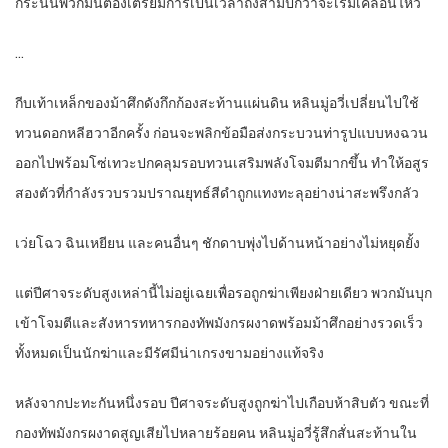
กระนั้นพวกมันต้องเตรียมการเป็นเวลาถึงสามปีกว่าจะเริ่มเคลื่อนไหว
…
กีบเท้าเหล็กของม้าศึกดังกึกก้องสะท้านแผ่นดิน หลินมู่อวี่เปลี่ยนไปใช้
ทวนดอกหลีฮวาอีกครั้ง ก่อนจะพลิกข้อมือส่งกระบวนท่ารูปแบบหงฉวน
ออกไปพร้อมโซ่เทวะปกคลุมรอบทวนเสริมพลังโจมตีมากขึ้น ทำให้อสูร
สองตัวที่กำลังรวบรวมปราณยุทธ์สีดำถูกแทงทะลุอย่างน่าสะพรึงกลัว
เว่ยโฉว ฉินเหยียน และคนอื่นๆ ชักดาบพุ่งไปด้านหน้าอย่างไม่หยุดยั้ง
แต่ปีศาจระดับสูงเหล่านี้ไม่อยู่เฉยเพื่อรอถูกฆ่าเพียงฝ่ายเดียว พวกมันบุก
เข้าโจมตีและสังหารทหารกองทัพมังกรผงาดพร้อมม้าศึกอย่างรวดเร็ว
ทั้งหมดเป็นนักฆ่าและมีรัศมีน่าเกรงขามอย่างแท้จริง
หลังจากปะทะกันหนึ่งรอบ ปีศาจระดับสูงถูกฆ่าไปเกือบห้าสิบตัว ขณะที่
กองทัพมังกรผงาดสูญเสียไปหลายร้อยคน หลินมู่อวี่รู้สึกสั่นสะท้านใน