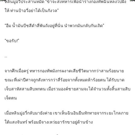
หลินมู่อวี่ประสานหมัด “ข้าจะส่งทหารเพื่อนำร่างกองทัพฉินหลงไปฝัง
ให้ ท่านป้าอวี่อย่าได้เป็นกังวล”
“อืม น้ำมันบีชสีดำสี่พันถังอยู่ที่นั่น นำพวกมันกลับกันเถิด”
“ขอรับ!”
…
จากศึกเมื่อครู่ ทหารกองทัพมังกรผงาดเสียชีวิตมากกว่าสามร้อยนาย
ขณะที่เผ่าปีศาจถูกสังหารกว่าสี่ร้อยจากทั้งหมดห้าร้อยตน ได้รับบาด
เจ็บสาหัสสามสิบหกตน เมื่อรวมองค์ชายสามจะได้จำนวนทั้งสิ้นสามสิบ
เจ็ดตน
เมื่อหลินมู่อวี่กลับมายังค่าย เขาเห็นฉินอินยืนทักทายจากระยะไกลภาย
ใต้แสงจันทร์ พร้อมมีจางเหว่ยอารักขาอยู่ด้านข้าง