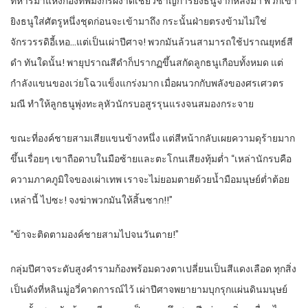
ทหารม้าแห่งกองทัพมังกรผงาดเชี่ยวชาญการยิงธนูจากหลังม้า พวกเขา
ยิงธนูใส่ศัตรูหนึ่งชุดก่อนจะเข้ามาถึง กระนั้นฝ่ายตรงข้ามไม่ใช่
จักรวรรดิอี้เหอ…แต่เป็นเผ่าปีศาจ! พวกมันล้วนสามารถใช้ปราณยุทธ์สี
ดำ ทันใดนั้น! พายุปราณสีดำก็ปรากฏขึ้นสกัดลูกธนูเกือบทั้งหมด แต่
กำลังแขนของเว่ยโฉวแข็งแกร่งมาก เมื่อผนวกกับพลังของศรเศวตร
มณี ทำให้ลูกธนูพุ่งทะลุหัวนักรบอสูรรุนแรงจนสมองกระจาย
ขณะที่องค์ชายสามเสียแขนข้างหนึ่ง แต่สีหน้ากลับเผยความดุร้ายมาก
ขึ้นเรื่อยๆ เขาถือดาบในมือซ้ายและตะโกนเสียงทุ้มต่ำ “เหล่านักรบคือ
ความภาคภูมิใจของเผ่าเทพ เราจะไม่ยอมตายด้วยน้ำมือมนุษย์ต่ำต้อย
เหล่านี้ ไปซะ! จงฆ่าพวกมันให้สิ้นซาก!!”
“ข้าจะติดตามองค์ชายสามไปจนวันตาย!”
กลุ่มปีศาจระดับสูงคำรามก้องพร้อมดวงตาเปลี่ยนเป็นสีแดงเลือด ทุกสิ่ง
เป็นดังที่หลินมู่อวี่คาดการณ์ไว้ เผ่าปีศาจพยายามบุกรุกแผ่นดินมนุษย์