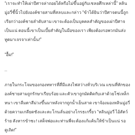
“เราจะทำให้เผ่าปีศาจล่าถอยได้หรือไม่ขึ้นอยู่กับเชลยศึกเหล่านี้” หลิน
มู่อวี่ชี้นิ้วไปยังองค์ชายสามที่สลบและกล่าว “ข้าได้ยินว่าปีศาจตนนี้ถูก
เรียกว่าองค์ชายลำดับสาม เขาจะต้องเป็นบุคคลสำคัญของเผ่าปีศาจ
เป็นแน่ ตอนนี้เขาเป็นเบี้ยสำคัญในมือของเรา เพียงต้องรอพวกมันส่ง
ทูตมาเจรจาเท่านั้น!”
“อื้ม!”
…
ภายในกระโจมของกองทหารที่สี่มีแสงไฟสว่างทั่วบริเวณ แขนที่หักของ
องค์ชายสามถูกรักษาเรียบร้อย และตัวเขาถูกมัดติดกับเสาด้วยโซ่เหล็ก
หนา เขาลืมตาสีม่วงขึ้นมาหลังจากถูกน้ำเย็นสาด เขาจ้องมองหลินมู่อวี่
ด้วยความเกลียดชังและตะโกนลั่นอย่างโกรธเกรี้ยว “หลินมู่อวี่ ไอ้สัตว์
ร้าย สังหารข้าซะ! เสด็จพ่อและท่านพี่จะต้องแก้แค้นให้ข้าเป็นแน่ รอ
ดูเถิด!”