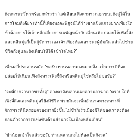
ถังหลานหรี่ตาพร้อมกล่าวว่า “แต่เฉียนเฟิงสามารถเอาชนะถังลู่ได้ใน
การโจมตีเดียว เท่านี้ก็เพียงพอจะพิสูจน์ได้ว่าเขาแข็งแกร่งมากเพียงใด
ข้าต้องการให้เจ้าหลีกเลี่ยงการเผชิญหน้ากับเฉียนเฟิง ปล่อยให้เฟิงจี้สิง
และหลินมู่อวี่เป็นผู้จัดการเอง เจ้าเพียงต้องเอาชนะผู้คุ้มกัน แล้วไปช่วย
ชีวิตถังลู่และถังเทียนให้ได้ เข้าใจไหม?”
เซี่ยงอวี้ประสานหมัด “ขอรับ ท่านหลานกงหมายถึง…เป็นการดีที่จะ
ปล่อยให้เฉียนเฟิงสังหารเฟิงจี้สิงหรือหลินมู่ใช่หรือไม่ขอรับ?”
“จะดียิ่งกว่าหากฆ่าทั้งคู่” ดวงตาถังหลานเผยความอาฆาต “ตราบใดที่
เฟิงจี้สิงและหลินมู่อวี่ยังมีชีวิต พวกมันจะเพิ่มอำนาจทางทหารที่
จักรพรรดินีครอบครองมากยิ่งขึ้น ไม่ช้าก็เร็วเมืองชีไห่ของเราคงต้อง
ถอนตัวจากการแข่งขันด้านอำนาจในเมืองหลันเยี่ยน”
“ข้าน้อยเข้าใจแล้วขอรับ ท่านหลานกงไม่ต้องเป็นกังวล”