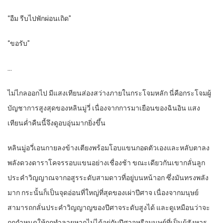
“อืม รีบไปพักผ่อนเถิด”
“ขอรับ”
…
ไม่ไกลออกไป มีแสงเทียนส่องสว่างภายในกระโจมหลัก นี่คือกระโจมผู้
บัญชาการสูงสุดของหลินมู่วี่ เนื่องจากการมาเยือนของฉินอิน แสง
เทียนค่ำคืนนี้จึงดูอบอุ่นมากยิ่งขึ้น
หลินมู่อวี่เอนกายลงข้างเตียงพร้อมโอบแขนกอดตัวเองและหลับตาลง
พลังดวงดาราโคจรรอบแขนอย่างเชื่องช้า ขณะเดียวกันเขากลั่นลูก
ประคำวิญญาณจากอสูรระดับสามดาวที่อยู่บนหน้าอก ซึ่งมันทรงพลัง
มาก กระนั้นก็เป็นจุดอ่อนที่ใหญ่ที่สุดของเผ่าปีศาจ เนื่องจากมนุษย์
สามารถกลั่นประคำวิญญาญของปีศาจระดับสูงได้ และดูเหมือนว่าจะ
ถูกกำหนดให้ถูกทำลายหากไม่ได้อยู่กับปีศาจหรือมนุษย์ที่เป็นผู้สังหาร