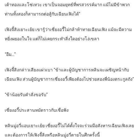
เต้าทองและโซ่เทวะ เขาเป็นจอมยุทธ์ที่พรสวรรค์มาก แม้ไม่มีข้าพวก
ท่านทั้งสองก็สามารถต่อสู้กับเฉียนเฟิงได้”
เฟิงจี้สิงเยาะเย้ย เขารู้ว่าเซี่ยงอวี้ไม่กล้าท้าทายเฉียนเฟิง แม้จะมีความ
หยิ่งผยองในใจ แต่ก็ไม่เคยกระทำสิ่งใดอย่างโง่เขลา
“อืม…”
เฟิงจี้สิงกล่าวเสียงแผ่วเบา “ข้าและผู้บัญชาการหลินจะเผชิญหน้ากับ
เฉียนเฟิง ส่วนผู้บัญชาการเซี่ยงอวี้เพียงต้องไปช่วยสองพี่น้องตระกูลถัง”
“ข้าน้อยรับคำสั่งขอรับ”
เซี่ยงอวี้ประสานหมัดราวกับเชื่อฟัง
หลินมู่อวี่แอบเยาะเย้ย เซี่ยงอวี้ไม่ได้ตั้งใจจะร่วมมือสังหารเฉียนเฟิงเลย
และต้องการให้เฟิงจี้สิงหรือหลินมู่อวี่ตายในศึกครั้งนี้