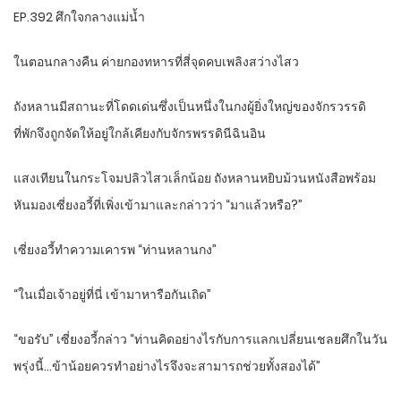
EP.392 ศึกใจกลางแม่น้ำ
ในตอนกลางคืน ค่ายกองทหารที่สี่จุดคบเพลิงสว่างไสว
ถังหลานมีสถานะที่โดดเด่นซึ่งเป็นหนึ่งในกงผู้ยิ่งใหญ่ของจักรวรรดิ
ที่พักจึงถูกจัดให้อยู่ใกล้เคียงกับจักรพรรดินีฉินอิน
แสงเทียนในกระโจมปลิวไสวเล็กน้อย ถังหลานหยิบม้วนหนังสือพร้อม
หันมองเซี่ยงอวี้ที่เพิ่งเข้ามาและกล่าวว่า “มาแล้วหรือ?”
เซี่ยงอวี้ทำความเคารพ “ท่านหลานกง”
“ในเมื่อเจ้าอยู่ที่นี่ เข้ามาหารือกันเถิด”
“ขอรับ” เซี่ยงอวี้กล่าว “ท่านคิดอย่างไรกับการแลกเปลี่ยนเชลยศึกในวัน
พรุ่งนี้…ข้าน้อยควรทำอย่างไรจึงจะสามารถช่วยทั้งสองได้”