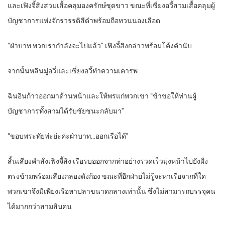
และเฟิงจี้สิงสวมเสื้อคลุมองครักษ์ชุดขาว ขณะที่เซี่ยงอวี้สวมเสื้อคลุมผู้
บัญชาการแห่งจักรวรรดิสีดำพร้อมถือทวนนองเลือด
“ฝ่าบาท พวกเรากำลังจะไปแล้ว” เฟิงจี้สิงกล่าวพร้อมโค้งคำนับ
จากนั้นหลินมู่อวี่และเซี่ยงอวี้ทำความเคารพ
ฉินอินก้าวออกมาด้านหน้าและให้พรแก่พวกเขา “ข้าขอให้ท่านผู้
บัญชาการทั้งสามได้รับชัยชนะกลับมา”
“ขอบพระทัยพ่ะย่ะค่ะฝ่าบาท…ออกเรือได้”
สิ้นเสียงคำสั่งเฟิงจี้สิง เรือรบออกจากท่าอย่างรวดเร็วมุ่งหน้าไปยังฝั่ง
ตรงข้ามพร้อมเสียงกลองดังก้อง ขณะที่อีกฝ่ายไม่รู้จะหาเรือจากที่ใด
พวกเขาจึงมีเพียงเรือหาปลาขนาดกลางเท่านั้น ซึ่งไม่สามารถบรรจุคน
ได้มากกว่าสามสิบคน