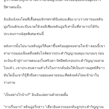
ปีศาจตนนั้น
ฉินอินนั่งลงโดยที่เสื้อคลุมจักรพรรดินีแผ่บนเตียง นางวางขาของหลิน
มู่อวี่บนตักและบีบนวดให้ คงมีเพียงหลินมู่อวี่เท่านั้นที่สามารถได้รับ
ประสบการณ์สุดพิเศษเช่นนี้
หลังจากนั้นไม่นานหลินมู่อวี่ลืมตาขึ้นพร้อมสูดลมหายใจเข้า ตอนนี้เขา
สามารถมองเห็นคลื่นพลังโลหิตจากประคำวิญญาณหมุนวนรอบๆ ก่อน
จะบินเข้าสู่ร่างกายตนเองในพริบตา รัศมีพลังรอบประคำวิญญาณหาย
ไปแล้ว…เขาประสบความสำเร็จในการกลั่นมันให้เป็นปราณยุทธ์สีขาว
ทันใดนั้นเขาก็รู้สึกถึงความผ่อนคลายขณะที่พลังหลั่งไหลเข้ามาใน
ร่างกาย
“เป็นอย่างไรบ้าง?” ฉินอินเอ่ยถามด้วยรอยยิ้ม
“ราบรื่นมาก” หลินมู่อวี่กล่าว “เสี่ยวอินควรลองกลั่นลูกประคำวิญญาณ