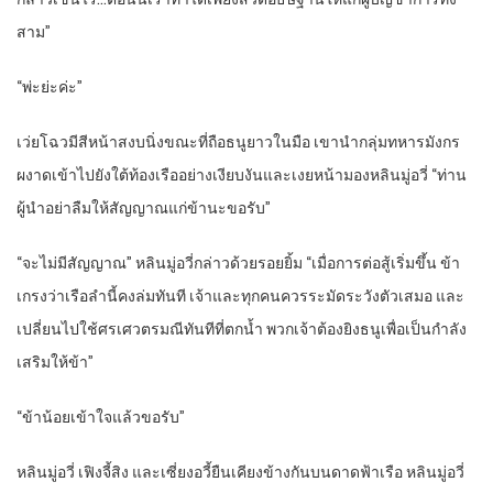
สาม”
“พ่ะย่ะค่ะ”
เว่ยโฉวมีสีหน้าสงบนิ่งขณะที่ถือธนูยาวในมือ เขานำกลุ่มทหารมังกร
ผงาดเข้าไปยังใต้ท้องเรืออย่างเงียบงันและเงยหน้ามองหลินมู่อวี่ “ท่าน
ผู้นำอย่าลืมให้สัญญาณแก่ข้านะขอรับ”
“จะไม่มีสัญญาณ” หลินมู่อวี่กล่าวด้วยรอยยิ้ม “เมื่อการต่อสู้เริ่มขึ้น ข้า
เกรงว่าเรือลำนี้คงล่มทันที เจ้าและทุกคนควรระมัดระวังตัวเสมอ และ
เปลี่ยนไปใช้ศรเศวตรมณีทันทีที่ตกน้ำ พวกเจ้าต้องยิงธนูเพื่อเป็นกำลัง
เสริมให้ข้า”
“ข้าน้อยเข้าใจแล้วขอรับ”
หลินมู่อวี่ เฟิงจี้สิง และเซี่ยงอวี้ยืนเคียงข้างกันบนดาดฟ้าเรือ หลินมู่อวี่