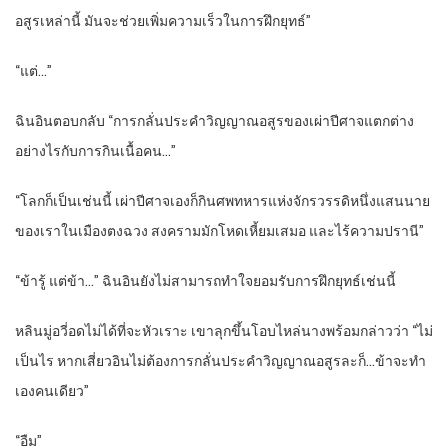
อสูรเหล่านี้ มันจะช่วยเพิ่มความเร็วในการฝึกยุทธ์”
“แต่…”
ฉินอินตอบกลับ “การกลั่นประคำวิญญาณอสูรของเผ่าปีศาจแตกต่าง
อย่างไรกับการกินเนื้อคน…”
“โลกก็เป็นเช่นนี้ เผ่าปีศาจเองก็กินศพทหารแห่งจักรวรรดิหนึ่งแสนนาย
ของเราในเมืองตงฉวง สงครามมักโหดเหี้ยมเสมอ และไร้ความปรานี”
“ข้ารู้ แต่ข้า…” ฉินอินยังไม่สามารถทำใจยอมรับการฝึกยุทธ์เช่นนี้
หลินมู่อวี่อดไม่ได้ที่จะหัวเราะ เขาลุกขึ้นโอบไหล่นางพร้อมกล่าวว่า “ไม่
เป็นไร หากเสี่ยวอินไม่ต้องการกลั่นประคำวิญญาณอสูรละก็…ข้าจะทำ
เองคนเดียว”
“อืม”