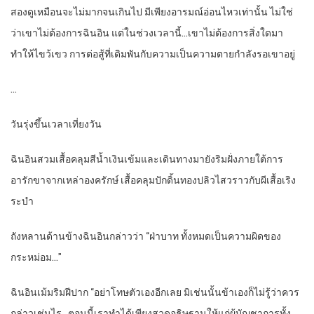
สองดูเหมือนจะไม่มากจนเกินไป มีเพียงอารมณ์อ่อนไหวเท่านั้น ไม่ใช่
ว่าเขาไม่ต้องการฉินอิน แต่ในช่วงเวลานี้…เขาไม่ต้องการสิ่งใดมา
ทำให้ไขว้เขว การต่อสู้ที่เดิมพันกับความเป็นความตายกำลังรอเขาอยู่
…
วันรุ่งขึ้นเวลาเที่ยงวัน
ฉินอินสวมเสื้อคลุมสีน้ำเงินเข้มและเดินทางมายังริมฝั่งภายใต้การ
อารักขาจากเหล่าองครักษ์ เสื้อคลุมปักดิ้นทองปลิวไสวราวกับผีเสื้อเริง
ระบำ
ถังหลานด้านข้างฉินอินกล่าวว่า “ฝ่าบาท ทั้งหมดเป็นความผิดของ
กระหม่อม…”
ฉินอินเม้มริมฝีปาก “อย่าโทษตัวเองอีกเลย มิเช่นนั้นข้าเองก็ไม่รู้ว่าควร
กล่าวเช่นไร…ตอนนี้เราทำได้เพียงสวดอธิษฐานให้แก่ผู้บัญชาการทั้ง