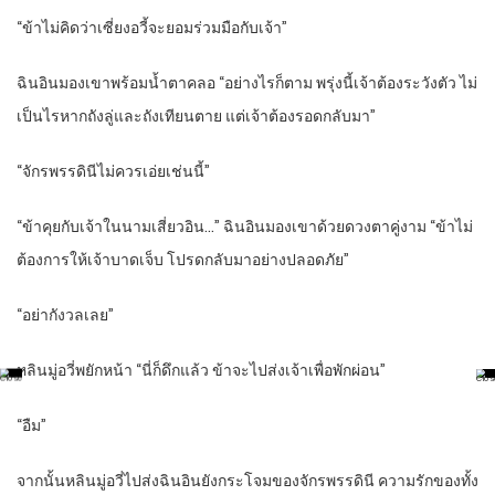
“ข้าไม่คิดว่าเซี่ยงอวี้จะยอมร่วมมือกับเจ้า”
ฉินอินมองเขาพร้อมน้ำตาคลอ “อย่างไรก็ตาม พรุ่งนี้เจ้าต้องระวังตัว ไม่
เป็นไรหากถังลู่และถังเทียนตาย แต่เจ้าต้องรอดกลับมา”
“จักรพรรดินีไม่ควรเอ่ยเช่นนี้”
“ข้าคุยกับเจ้าในนามเสี่ยวอิน…” ฉินอินมองเขาด้วยดวงตาคู่งาม “ข้าไม่
ต้องการให้เจ้าบาดเจ็บ โปรดกลับมาอย่างปลอดภัย”
“อย่ากังวลเลย”
หลินมู่อวี่พยักหน้า “นี่ก็ดึกแล้ว ข้าจะไปส่งเจ้าเพื่อพักผ่อน”
“อืม”
จากนั้นหลินมู่อวี่ไปส่งฉินอินยังกระโจมของจักรพรรดินี ความรักของทั้ง