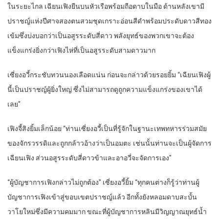
ในระยะไกล เฉียนเฟิงยืนบนหัวเรือพร้อมถือดาบในมือ ด้านหลังเขามี
ปราชญ์แห่งปีศาจสองตนสวมชุดเกราะอ่อนสีดำพร้อมประดับดาวสีทอง
เข้มซึ่งบ่งบอกว่าเป็นอสูรระดับสี่ดาว พลังยุทธ์ของพวกเขาจะต้อง
แข็งแกร่งยิ่งกว่าเฟิงไห่ที่เป็นอสูรระดับสามดาวมาก
เซี่ยงอวี้กระชับทวนนองเลือดแน่น ก่อนจะกล่าวด้วยรอยยิ้ม “เฉียนเฟิงผู้
นี้เป็นปราชญ์ผู้ยิ่งใหญ่ ซึ่งไม่สามารถดูถูกความแข็งแกร่งของเขาได้
เลย”
เฟิงจี้สิงยิ้มเล็กน้อย “ท่านเซี่ยงอวี้เป็นที่รู้จักในฐานะเทพทหารร่วมสมัย
ของจักรวรรดิและถูกกล้าวอ้างว่าเป็นอมตะ เช่นนั้นท่านจะเป็นผู้จัดการ
เฉียนเฟิง ส่วนอสูรระดับสี่ดาวข้าและอาอวี่จะจัดการเอง”
“ผู้บัญชาการเฟิงกล่าวไม่ถูกต้อง” เซี่ยงอวี้ยิ้ม “ทุกคนต่างก็รู้ว่าท่านผู้
บัญชาการเฟิงเข้าสู่ขอบเขตปราชญ์แล้ว อีกทั้งยังหลอมดาบสะบั้น
วาโยใหม่ซึ่งมีความคมมาก ขณะที่ผู้บัญชาการหลินมีวิญญาณยุทธ์น้ำ