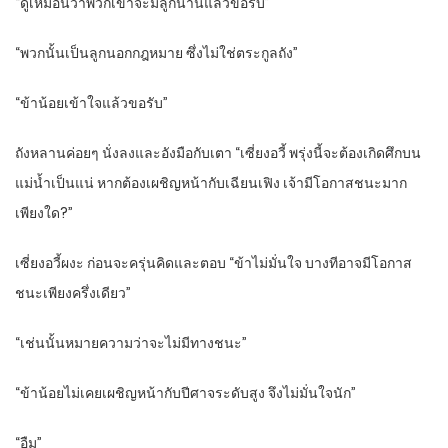
“ดูเหมือนว่าพวกเขาจะมีลูกนานแล้วขอรับ”
“พวกนั้นเป็นลูกนอกกฎหมาย ซึ่งไม่ใช่ตระกูลถัง”
“ข้าน้อยเข้าใจแล้วขอรับ”
ถังหลานค่อยๆ นั่งลงและอังมือกับเตา “เซี่ยงอวี้ พรุ่งนี้จะต้องเกิดศึกบน
แม่น้ำเป็นแน่ หากต้องเผชิญหน้ากับเฉียนเฟิง เจ้ามีโอกาสชนะมาก
เพียงใด?”
เซี่ยงอวี้ผงะ ก่อนจะครุ่นคิดและตอบ “ข้าไม่มั่นใจ บางทีอาจมีโอกาส
ชนะเพียงครึ่งเดียว”
“เช่นนั้นหมายความว่าจะไม่มีทางชนะ”
“ข้าน้อยไม่เคยเผชิญหน้ากับปีศาจระดับสูง จึงไม่มั่นใจนัก”
“อืม”