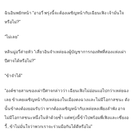
ฉินอินพยักหน้า “อาอวี่ พรุ่งนี้จะต้องเผชิญหน้ากับเฉียนเฟิง เจ้ามั่นใจ
หรือไม่?”
“ไม่เลย”
หลินมู่อวี่ส่ายหัว “เสี่ยวอินจำเหล่ยฉงผู้บัญชาการกองทัพที่สองแห่งเผ่า
ปีศาจได้หรือไม่?”
“ข้าจำได้”
“องค์ชายสามของเผ่าปีศาจกล่าวว่า เฉียนเฟิงไม่อ่อนแอไปกว่าเหล่ยฉง
เลย ข้าเคยเผชิญหน้ากับเหล่ยฉงในเมืองตงฉวงและไม่มีโอกาสชนะ ดัง
นั้นข้าคงต้องยอมรับว่า หากต้องเผชิญหน้ากับเหล่ยหงเพียงลำพัง อาจ
ไม่มีโอกาสชนะหนึ่งในห้าด้วยซ้ำ แต่พรุ่งนี้ข้าไปพร้อมพี่เฟิงและเซี่ยงอ
วี้…ข้าไม่มั่นใจว่าพวกเราจะร่วมมือกันได้ดีหรือไม่”