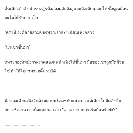
สิ้นเสียงคำสั่ง นักรบอสูรทั้งสองผลักถังลู่และถังเทียนออกไป ซึ่งดูเหมือน
จะไม่ได้รับบาดเจ็บ
“ครานี้ องค์ชายสามของพวกเราล่ะ” เฉียนเฟิงกล่าว
“นำเขาขึ้นมา”
ทหารกองทัพมังกรผงาดสองคนนำเฟิงไห่ขึ้นมา มือของเขาถูกมัดด้วย
โซ่ ทำให้ไม่สามารถดิ้นรนได้
…
มือของเฉียนเฟิงจับด้ามดาบพร้อมขยับแผ่วเบา แต่เสียงใบมีดดังขึ้น
อย่างชัดเจน เขายิ้มและกล่าวว่า “เอาล่ะ เราควรเริ่มกันหรือยัง?”
………………………………….