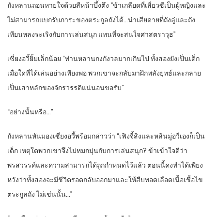
ถังหลานถอนหายใจด้วยสีหน้าบึ้งตึง “ข้าเกลียดที่เสี่ยวซีเป็นผู้หญิงและ
ไม่สามารถแบกรับภาระของตระกูลถังได้…น่าเสียดายที่ถังลู่และถัง
เทียนหลงระเริงกับการเล่นสนุก แทนที่จะสนใจศาสตราวุธ”
เซี่ยงอวี้ยิ้มเล็กน้อย “ท่านหลานกงกังวลมากเกินไป ทั้งสองยังเป็นเด็ก
เมื่อใดที่ได้เล่นอย่างเพียงพอ พวกเขาจะกลับมาฝึกพลังยุทธ์และกลาย
เป็นเสาหลักของจักรวรรดิแน่นอนขอรับ”
“อย่างนั้นหรือ…”
ถังหลานหันมองเซี่ยงอวี้พร้อมกล่าวว่า “เฟิงจี้สิงและหลินมู่อวี่เองก็เป็น
เด็ก เหตุใดพวกเขาจึงไม่หมกมุ่นกับการเล่นสนุก? ข้าเข้าใจดีว่า
พรสวรรค์และความสามารถได้ถูกกำหนดไว้แล้ว ตอนนี้คงทำได้เพียง
หวังว่าทั้งสองจะมีชีวิตรอดกลับออกมาและให้สืบทอดเลือดเนื้อเชื้อไข
ตระกูลถัง ไม่เช่นนั้น…”