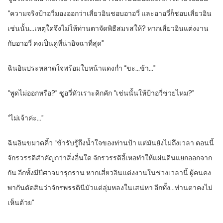
“ความจริงป้าอวี่มองออกว่าเสี่ยวอินชอบอาอวี่ และอาอวี่ก็ชอบเสี่ยวอิน
เช่นนั้น…เหตุใดจึงไม่ให้ท่านตาจัดพิธีสมรสให้? หากเสี่ยวอินแต่งงาน
กับอาอวี่ คงเป็นคู่ที่น่าอิจฉาที่สุด”
ฉินอินประหลาดใจพร้อมใบหน้าแดงก่ำ “ขะ…ข้า…”
“พูดไม่ออกหรือ?” ซูอวี่หัวเราะคิกคัก “เช่นนั้นให้ป้าอวี่ช่วยไหม?”
“ไม่เจ้าค่ะ…”
ฉินอินขมวดคิ้ว “ข้ารับรู้ถึงน้ำใจของท่านป้า แต่มันยังไม่ถึงเวลา ตอนนี้
จักรวรรดิสำคัญกว่าสิ่งอื่นใด จักรวรรดิอี้เหอทำให้แผ่นดินแยกออกจาก
กัน อีกทั้งมีปีศาจมารุกราน หากเสี่ยวอินแต่งงานในช่วงเวลานี้ ผู้คนคง
พากันตัดสินว่าจักรพรรดินีมัวแต่ลุ่มหลงในเสน่หา อีกทั้ง…ท่านตาคงไม่
เห็นด้วย”