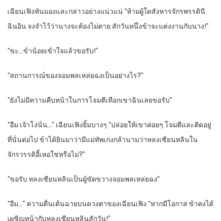
เฉียนเฟิงหันมองและกล่าวอย่างแน่วแน่ “ห้ามผู้ใดสังหารจักรพรรดินี
ฉินอิน จงจำไว้ว่านางจะต้องไม่ตาย สักวันหนึ่งข้าจะแต่งงานกับนาง!”
“ขะ…ข้าน้อยเข้าใจแล้วขอรับ!”
“สถานการณ์ของจอมพลเหล่ยฉงเป็นอย่างไร?”
“ยังไม่มีความคืบหน้าในการโจมตีเทือกเขาฉินเลยขอรับ”
“อืม เจ้าโง่นั่น…” เฉียนเฟิงยิ้มบางๆ “ปล่อยให้เขาค่อยๆ โจมตีและติดอยู่
ที่นั่นต่อไป ข้าได้ยินมาว่ามีแม่ทัพเก่งกล้านามว่าหลงเซียนหลินใน
จักรวรรดิอี้เหอใช่หรือไม่?”
“ขอรับ หลงเซียนหลินเป็นผู้ขัดขวางจอมพลเหล่ยฉง”
“อืม…” ความตื่นเต้นฉายบนดวงตาของเฉียนเฟิง “หากมีโอกาส ข้าคงได้
เผชิญหน้ากับหลงเซียนหลินสักวัน!”