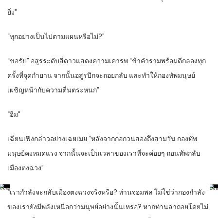
ยิ่ง”
“ทุกอย่างเป็นไปตามแผนหรือไม่?”
“ขอรับ” อสูรระดับสี่ดาวแสดงความเคารพ “ข้าคำรามพร้อมตีกลองทุก
ครั้งที่จุดกำยาน จากนั้นอสูรปีกจะถอยกลับ และทำให้กองทัพมนุษย์
เผชิญหน้ากับความตื่นตระหนก”
“อืม”
เฉียนเฟิงกล่าวอย่างเฉยเมย “หลังจากก่อกวนสองถึงสามวัน กองทัพ
มนุษย์คงหมดแรง จากนั้นจะเป็นเวลาของเราที่จะค่อยๆ ถอนทัพกลับ
เมืองตงฉวง”
“เรากำลังจะกลับเมืองตงฉวงจริงหรือ? ท่านจอมพล ไม่ใช่ว่ากองกำลัง
ของเรายังมีพลังเหนือกว่ามนุษย์อย่างนั้นเหรอ? หากท่านล่าถอยโดยไม่