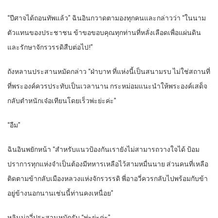
“ปีศาจได้ถอนทัพแล้ว” ฉินอินกวาดตามองทุกคนและกล่าวว่า “ในนาม
ตัวแทนของประชาชน ข้าขอขอบคุณทุกท่านที่หลั่งเลือดเพื่อแผ่นดิน
และรักษาจักรวรรดิสืบต่อไป!”
ถังหลานประสานหมัดกล่าว “ฝ่าบาท ที่แห่งนี้เป็นสนามรบ ไม่ใช่สถานที่
ที่พระองค์ควรประทับเป็นเวลานาน กระหม่อมแนะนำให้พระองค์เสด็จ
กลับตำหนักเจ๋อเทียนโดยเร็วพ่ะย่ะค่ะ”
“อืม”
ฉินอินพยักหน้า “สำหรับแนวป้องกันเรายังไม่สามารถวางใจได้ ป้อม
ปราการทุกแห่งจำเป็นต้องมีทหารเหลือไว้สามหมื่นนาย ส่วนคนที่เหลือ
ติดตามข้ากลับเมืองหลวงแห่งจักรวรรดิ พี่อาอวี่ควรกลับไปพร้อมกับข้า
อยู่ข้างนอกนานเช่นนี้ท่านคงเหนื่อย”
หลินมู่อวี่ประสานหมัดรับ “พ่ะย่ะค่ะ”