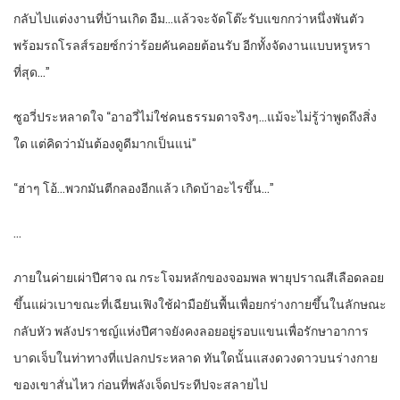
กลับไปแต่งงานที่บ้านเกิด อืม…แล้วจะจัดโต๊ะรับแขกกว่าหนึ่งพันตัว
พร้อมรถโรลส์รอยซ์กว่าร้อยคันคอยต้อนรับ อีกทั้งจัดงานแบบหรูหรา
ที่สุด…”
ซูอวี่ประหลาดใจ “อาอวี่ไม่ใช่คนธรรมดาจริงๆ…แม้จะไม่รู้ว่าพูดถึงสิ่ง
ใด แต่คิดว่ามันต้องดูดีมากเป็นแน่”
“ฮ่าๆ โอ้…พวกมันตีกลองอีกแล้ว เกิดบ้าอะไรขึ้น…”
…
ภายในค่ายเผ่าปีศาจ ณ กระโจมหลักของจอมพล พายุปราณสีเลือดลอย
ขึ้นแผ่วเบาขณะที่เฉียนเฟิงใช้ฝ่ามือยันพื้นเพื่อยกร่างกายขึ้นในลักษณะ
กลับหัว พลังปราชญ์แห่งปีศาจยังคงลอยอยู่รอบแขนเพื่อรักษาอาการ
บาดเจ็บในท่าทางที่แปลกประหลาด ทันใดนั้นแสงดวงดาวบนร่างกาย
ของเขาสั่นไหว ก่อนที่พลังเจ็ดประทีปจะสลายไป