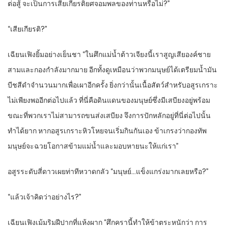
ต่อสู้ จะเป็นการเสียเกียรติยศจอมพลของท่านหรือไม่?”
“เสียเกียรติ?”
เฉียนเฟิงยิ้มอย่างเย็นชา “ในศึกแม่น้ำต้าวเจียงนี้เราสูญเสียองค์ชาย
สามและกองกำลังมากมาย อีกทั้งดูเหมือนว่าพวกมนุษย์ได้เตรียมน้ำมัน
บีชสีดำจำนวนมากเพื่อเผาอีกครั้ง ยิ่งกว่านั้นเนื้อสัตว์สำหรับอสูรเกราะ
ไม่เพียงพออีกต่อไปแล้ว ที่นี่คือดินแดนของมนุษย์ซึ่งมีเสบียงอยู่พร้อม
ขณะที่พวกเราไม่สามารถขนส่งเสบียง จึงการปักหลักอยู่ที่นี่ต่อไปนั้น
ทำได้ยาก หากอสูรเกราะหิวโหยจนเริ่มกินกันเอง ข้าเกรงว่ากองทัพ
มนุษย์จะฉวยโอกาสข้ามแม่น้ำและมอบหายนะให้แก่เรา”
อสูรระดับสี่ดาวเผยท่าทีหวาดกลัว “มนุษย์…แข็งแกร่งมากเลยหรือ?”
“แล้วเจ้าคิดว่าอย่างไร?”
เฉียนเฟิงเม้มริมฝีปากที่แห้งผาก “ศึกครานี้ทำให้ข้าตระหนักว่า การ