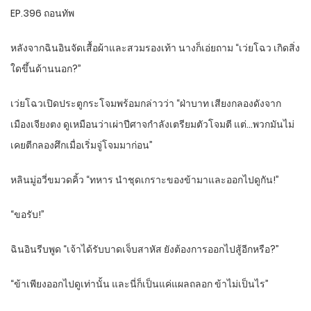
EP.396 ถอนทัพ
หลังจากฉินอินจัดเสื้อผ้าและสวมรองเท้า นางก็เอ่ยถาม “เว่ยโฉว เกิดสิ่ง
ใดขึ้นด้านนอก?”
เว่ยโฉวเปิดประตูกระโจมพร้อมกล่าวว่า “ฝ่าบาท เสียงกลองดังจาก
เมืองเจียงตง ดูเหมือนว่าเผ่าปีศาจกำลังเตรียมตัวโจมตี แต่…พวกมันไม่
เคยตีกลองศึกเมื่อเริ่มจู่โจมมาก่อน”
หลินมู่อวี่ขมวดคิ้ว “ทหาร นำชุดเกราะของข้ามาและออกไปดูกัน!”
“ขอรับ!”
ฉินอินรีบพูด “เจ้าได้รับบาดเจ็บสาหัส ยังต้องการออกไปสู้อีกหรือ?”
“ข้าเพียงออกไปดูเท่านั้น และนี่ก็เป็นแค่แผลถลอก ข้าไม่เป็นไร”