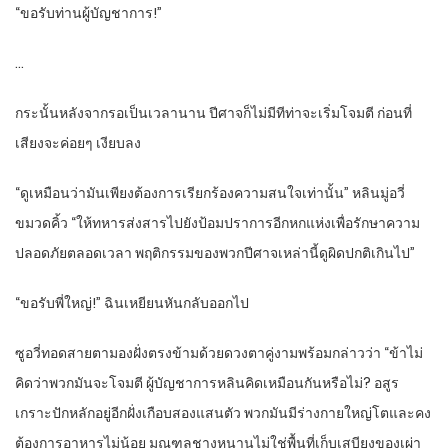
“ขอรับท่านผู้บัญชาการ!”
…
กระนั้นหลังจากรอเป็นเวลานาน ปีศาจก็ไม่มีทีท่าจะเริ่มโจมตี ก่อนที่
เสียงจะค่อยๆ เงียบลง
“ดูเหมือนว่ามันเพียงต้องการเรียกร้องความสนใจเท่านั้น” หลินมู่อวี่
ขมวดคิ้ว “ให้ทหารส่งสารไปยังป้อมปราการอีกหกแห่งเพื่อรักษาความ
ปลอดภัยตลอดเวลา พฤติกรรมของพวกปีศาจเหล่านี้ดูผิดปกติเกินไป”
“ขอรับพี่ใหญ่!” ฉินเหยียนหันกลับออกไป
ซูอวี่ทอดสายตามองฝั่งตรงข้ามด้วยดวงตาคู่งามพร้อมกล่าวว่า “ข้าไม่
คิดว่าพวกมันจะโจมตี ผู้บัญชาการหลินคิดเหมือนกันหรือไม่? อสูร
เกราะปักหลักอยู่อีกฝั่งเกือบสองแสนตัว พวกมันมีร่างกายใหญ่โตและคง
ต้องการอาหารไม่น้อย มณฑลชางหนานไม่ใช่พื้นที่เก็บเสบียงของเผ่า