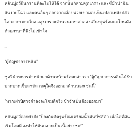
หลินมู่อวี่ยืนกรานที่จะไปให้ได้ จากนั้นก็สวมชุดเกราะและขี่ม้านำฉิน
อิน เว่ยโฉว และคนอื่นๆ ออกจากเมือง พวกเขามองเห็นเปลวเพลิงปลิว
ไสวจากระยะไกล อสูรเกราะจำนวนมหาศาลส่งเสียงขู่พร้อมตะโกนดัง
ด้วยภาษาที่ฟังไม่เข้าใจ
…
“ผู้บัญชาการหลิน”
ซูอวี่นำทหารม้าหนักมาด้านหน้าพร้อมกล่าวว่า “ผู้บัญชาการหลินได้รับ
บาดบาดเจ็บสาหัส เหตุใดจึงออกมาด้านนอกเช่นนี้”
“หากเผ่าปีศาจกำลังจะโจมตีจริง ข้าจำเป็นต้องออกมา”
หลินมู่อวี่ออกคำสั่ง “ป้องกันศัตรูพร้อมเตรียมน้ำมันบีชสีดำ เมื่อใดที่มัน
เริ่มโจมตี จงทำให้มันกลายเป็นเนื้อย่างซะ!”