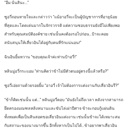
“อืม นั่นสินะ…”
ซูอวี่ถอนหายใจและกล่าวว่า “แม้อาอวี่จะเป็นผู้บัญชาการที่อายุน้อย
ที่สุดและโดดเด่นมากในจักรวรรดิ แต่ความชอบธรรมยังมีไม่เพียงพอ
สำหรับคุณสมบัติองค์ชาย เช่นนั้นคงต้องรอไปก่อน…ป้าจะคอย
สนับสนุนให้เสี่ยวอินได้อยู่กับคนที่รักแน่นอน!”
ฉินอินยิ้มหวาน “ขอบคุณเจ้าค่ะท่านป้าอวี่!”
หลินมู่อวี่กระแอม “ท่านคิดว่าข้าไม่มีตัวตนอยู่ตรงนี้แล้วหรือ?”
ซูอวี่เอ่ยถามด้วยรอยยิ้ม “อาอวี่ เจ้าไม่ต้องการแต่งงานกับเสี่ยวอินรึ?”
“ข้าก็คิดเช่นนั้น แต่…” หลินมู่อวี่ตอบ “มันยังไม่ถึงเวลา หลังจากสามารถ
ยึดครองมณฑลหลิงหนานและขับไล่เผ่าปีศาจ ข้าจะกอบกู้แผ่นดิน
ทั้งหมดเพื่อเป็นสินสอดขอเสี่ยวอินแต่งงาน เช่นนั้นข้าจะได้เหมาะสม
กับสถานะของนางมากขึ้น อีกทั้งหากเป็นไปได้…ข้าอยากพาเสี่ยวอิน