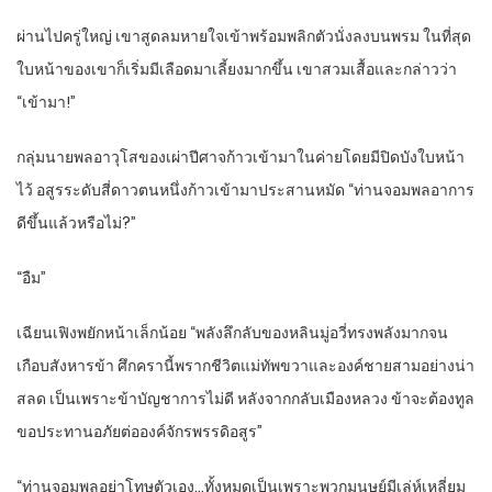
ผ่านไปครู่ใหญ่ เขาสูดลมหายใจเข้าพร้อมพลิกตัวนั่งลงบนพรม ในที่สุด
ใบหน้าของเขาก็เริ่มมีเลือดมาเลี้ยงมากขึ้น เขาสวมเสื้อและกล่าวว่า
“เข้ามา!”
กลุ่มนายพลอาวุโสของเผ่าปีศาจก้าวเข้ามาในค่ายโดยมีปิดบังใบหน้า
ไว้ อสูรระดับสี่ดาวตนหนึ่งก้าวเข้ามาประสานหมัด “ท่านจอมพลอาการ
ดีขึ้นแล้วหรือไม่?”
“อืม”
เฉียนเฟิงพยักหน้าเล็กน้อย “พลังลึกลับของหลินมู่อวี่ทรงพลังมากจน
เกือบสังหารข้า ศึกครานี้พรากชีวิตแม่ทัพขวาและองค์ชายสามอย่างน่า
สลด เป็นเพราะข้าบัญชาการไม่ดี หลังจากกลับเมืองหลวง ข้าจะต้องทูล
ขอประทานอภัยต่อองค์จักรพรรดิอสูร”
“ท่านจอมพลอย่าโทษตัวเอง…ทั้งหมดเป็นเพราะพวกมนุษย์มีเล่ห์เหลี่ยม