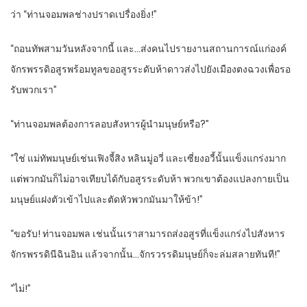
ว่า “ท่านจอมพลช่างปราดเปรื่องยิ่ง!”
“ถอนทัพสามวันหลังจากนี้ และ…ส่งคนไปรายงานสถานการณ์แก่องค์
จักรพรรดิอสูรพร้อมทูลขออสูรระดับห้าดาวส่งไปยังเมืองตงฉวงเพื่อรอ
รับพวกเรา”
“ท่านจอมพลต้องการลอบสังหารผู้นำมนุษย์หรือ?”
“ใช่ แม่ทัพมนุษย์เช่นเฟิงจี้สิง หลินมู่อวี่ และเซี่ยงอวี้นั้นแข็งแกร่งมาก
แต่พวกมันก็ไม่อาจเทียบได้กับอสูรระดับห้า พวกเขาต้องแปลงกายเป็น
มนุษย์แฝงตัวเข้าไปและตัดหัวพวกมันมาให้ข้า!”
“ขอรับ! ท่านจอมพล เช่นนั้นเราสามารถส่งอสูรที่แข็งแกร่งไปสังหาร
จักรพรรดินีฉินอิน แล้วจากนั้น…จักรวรรดิมนุษย์ก็จะล่มสลายทันที!”
“ไม่!”