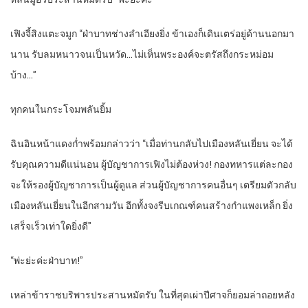
เฟิงจี้สิงแตะจมูก “ฝ่าบาทช่างลำเอียงยิ่ง ข้าเองก็เดินเตร่อยู่ด้านนอกมา
นาน รับลมหนาวจนเป็นหวัด…ไม่เห็นพระองค์จะตรัสถึงกระหม่อม
บ้าง…”
ทุกคนในกระโจมพลันยิ้ม
ฉินอินหน้าแดงก่ำพร้อมกล่าวว่า “เมื่อท่านกลับไปเมืองหลันเยี่ยน จะได้
รับคุณความดีแน่นอน ผู้บัญชาการเฟิงไม่ต้องห่วง! กองทหารแต่ละกอง
จะให้รองผู้บัญชาการเป็นผู้ดูแล ส่วนผู้บัญชาการคนอื่นๆ เตรียมตัวกลับ
เมืองหลันเยี่ยนในอีกสามวัน อีกทั้งจงรีบเกณฑ์คนสร้างกำแพงเหล็ก ยิ่ง
เสร็จเร็วเท่าใดยิ่งดี”
“พ่ะย่ะค่ะฝ่าบาท!”
เหล่าข้าราชบริพารประสานหมัดรับ ในที่สุดเผ่าปีศาจก็ยอมล่าถอยหลัง