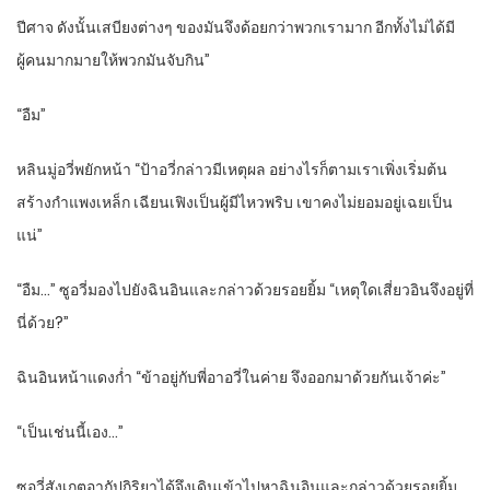
ปีศาจ ดังนั้นเสบียงต่างๆ ของมันจึงด้อยกว่าพวกเรามาก อีกทั้งไม่ได้มี
ผู้คนมากมายให้พวกมันจับกิน”
“อืม”
หลินมู่อวี่พยักหน้า “ป้าอวี่กล่าวมีเหตุผล อย่างไรก็ตามเราเพิ่งเริ่มต้น
สร้างกำแพงเหล็ก เฉียนเฟิงเป็นผู้มีไหวพริบ เขาคงไม่ยอมอยู่เฉยเป็น
แน่”
“อืม…” ซูอวี่มองไปยังฉินอินและกล่าวด้วยรอยยิ้ม “เหตุใดเสี่ยวอินจึงอยู่ที่
นี่ด้วย?”
ฉินอินหน้าแดงก่ำ “ข้าอยู่กับพี่อาอวี่ในค่าย จึงออกมาด้วยกันเจ้าค่ะ”
“เป็นเช่นนี้เอง…”
ซูอวี่สังเกตอากัปกิริยาได้จึงเดินเข้าไปหาฉินอินและกล่าวด้วยรอยยิ้ม