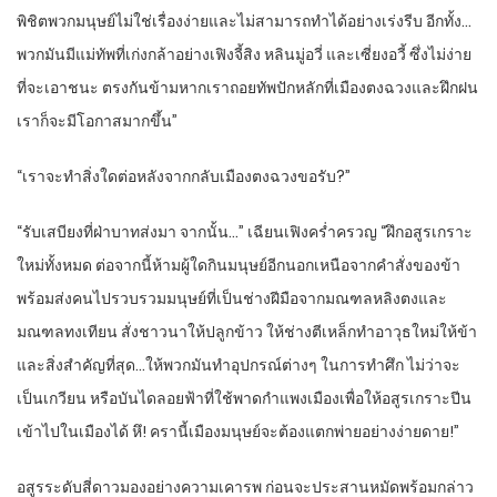
พิชิตพวกมนุษย์ไม่ใช่เรื่องง่ายและไม่สามารถทำได้อย่างเร่งรีบ อีกทั้ง…
พวกมันมีแม่ทัพที่เก่งกล้าอย่างเฟิงจี้สิง หลินมู่อวี่ และเซี่ยงอวี้ ซึ่งไม่ง่าย
ที่จะเอาชนะ ตรงกันข้ามหากเราถอยทัพปักหลักที่เมืองตงฉวงและฝึกฝน
เราก็จะมีโอกาสมากขึ้น”
“เราจะทำสิ่งใดต่อหลังจากกลับเมืองตงฉวงขอรับ?”
“รับเสบียงที่ฝ่าบาทส่งมา จากนั้น…” เฉียนเฟิงคร่ำครวญ “ฝึกอสูรเกราะ
ใหม่ทั้งหมด ต่อจากนี้ห้ามผู้ใดกินมนุษย์อีกนอกเหนือจากคำสั่งของข้า
พร้อมส่งคนไปรวบรวมมนุษย์ที่เป็นช่างฝีมือจากมณฑลหลิงตงและ
มณฑลทงเทียน สั่งชาวนาให้ปลูกข้าว ให้ช่างตีเหล็กทำอาวุธใหม่ให้ข้า
และสิ่งสำคัญที่สุด…ให้พวกมันทำอุปกรณ์ต่างๆ ในการทำศึก ไม่ว่าจะ
เป็นเกวียน หรือบันไดลอยฟ้าที่ใช้พาดกำแพงเมืองเพื่อให้อสูรเกราะปีน
เข้าไปในเมืองได้ หึ! ครานี้เมืองมนุษย์จะต้องแตกพ่ายอย่างง่ายดาย!”
อสูรระดับสี่ดาวมองอย่างความเคารพ ก่อนจะประสานหมัดพร้อมกล่าว