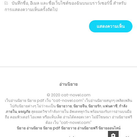
บันทึกชื่อ, อีเมล และชื่อเว็บไซต์ของฉันบนเบราว์เซอร์นี้ สำหรับ
การแสดงความเห็นครั้งถัดไป
อ่านนิยาย
© 2020 cat-novel.com
เว็บอ่านนิยาย นิยาย pdf เว็บ “cat-novel.com” เว็บอ่านนิยายสนุกๆ เพลิดเพลิน
ไปกับนิยายต่างๆ ไม่ว่าจะเป็น
นิยายวาย
,
นิยายจีน
,
นิยายรัก
,
แฟนตาซี
,
กำลัง
ภายใน
,
ผจญภัย
สุดยอดวิชากำลังภายใน อัพเดททุกวัน พร้อมรองรับการอ่านบนมือ
ถือ คอมพิวเตอร์ ไอแพด หรือแท็บเล็ต อ่านได้ตลอดเวลา ไม่มีโฆษณา อ่านนิยายฟรี
ต้อง เว็บ ”cat-novel.com”
นิยาย
อ่านนิยาย
นิยาย pdf
นิยายวาย
อ่านนิยายฟรี
นิยายออนไลน์