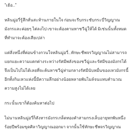
“เฮ้อ…”
หลินมู่อวี่รู้สึกสั่นสะท้านภายในใจ ก่อนจะรีบกระชับกระบี่วิญญาณ
มังกรและค่อยๆ ไต่ลงไป เขาจะต้องตามหาชวีฉู่ให้ได้ มิเช่นนั้นทั้งหมด
ที่ทำมาจะต้องเสียเปล่า
แต่สิ่งหนึ่งที่ค่อนข้างกวนใจหลินมู่อวี่…ทักษะชีพจรวิญญาณไม่สามารถ
แยกแยะความแตกต่างระหว่างรัศมีพลังของชวีฉู่และรัศมีของมังกรได้
จึงเป็นไปไม่ได้เลยที่จะค้นหาชวีฉู่ท่ามกลางรัศมีนับหมื่นของเหวมังกรนี้
อีกทั้งก้นเหวแห่งนี้มีความลึกอย่างน้อยหลายพันไมล์จนแทบคำนวณ
ความสูงไม่ได้เลย
กระนั้นเขาก็ต้องค้นหาต่อไป
ไม่นานหลินมู่อวี่ก็สังหารมังกรเกล็ดทองคำสามกรงเล็บอายุหกพันหนึ่ง
ร้อยปีพร้อมขุดศิลาวิญญาณออกมา จากนั้นใช้ทักษะชีพจรวิญญาณ