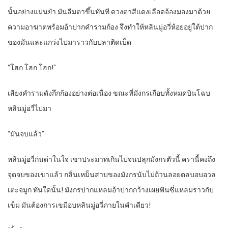
นั้นอย่างแม่นยำ มันลืมตาขึ้นทันที ดวงตาสีแดงเลือดจ้องมองมาด้วย
ความอาฆาตพร้อมอ้าปากคำรามก้อง จึงทำให้หลินมู่อวี่ห้อยอยู่ใต้ปาก
ของมันและแกว่งไปมาราวกับปลาติดเบ็ด
“โฮก โฮก โฮก!”
เสียงคำรามดังกึกก้องอย่างต่อเนื่อง ขณะที่มังกรเกือบทั้งหมดบินโฉบ
หลินมู่อวี่ไปมา
“มันจบแล้ว”
หลินมู่อวี่ก่นด่าในใจ เขาประมาทเกินไปจนปลุกมังกรตัวนี้ ครานี้คงถึง
จุดจบของเขาแล้ว กลิ่นเหม็นสาบของมังกรนับไม่ถ้วนลอยตลบอบอวล
เตะจมูก ทันใดนั้น! มังกรปากแหลมอ้าปากกว้างเผยฟันซี่แหลมราวกับ
เข็ม มันต้องการเขมือบหลินมู่อวี่ภายในคำเดียว!