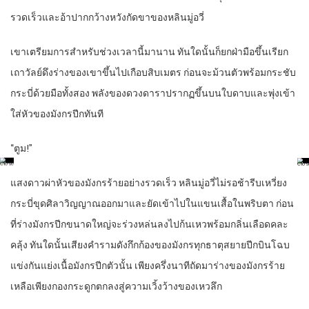
รวดเร็วและอ้าปากกว้างหวังกัดขาของหลินมู่อวี่
เขาเตรียมการสำหรับช่วงเวลานี้มานาน ทันใดนั้นก็ยกฝ่ามือขึ้นเรียก
เถาวัลย์ดึงร่างของเขาขึ้นไปเกือบสิบเมตร ก่อนจะม้วนตัวพร้อมกระชับ
กระบี่ด้วยมือทั้งสอง พลังของดวงดาราปรากฏขึ้นบนใบดาบและพุ่งเข้า
ใส่หัวของมังกรปีกทันที
“ตูม!”
แสงดาวผ่าหัวของมังกรร้ายอย่างรวดเร็ว หลินมู่อวี่ไม่รอช้ารีบเหวี่ยง
กระบี่ขุดศิลาวิญญาณออกมาและยัดเข้าไปในแขนเสื้อในพริบตา ก่อน
ที่ร่างมังกรปีกขนาดใหญ่จะร่วงหล่นลงไปก้นเหวพร้อมกลิ่นเลือดคละ
คลุ้ง ทันใดนั้นเสียงคำรามดังกึกก้องของมังกรทุกธาตุสยายปีกบินโฉบ
แข่งกันแย่งเนื้อมังกรปีกตัวนั้น เพียงครึ่งนาทีถัดมาร่างของมังกรร้าย
เหลือเพียงกองกระดูกตกลงสู่ความเวิ้งว้างของเหวลึก