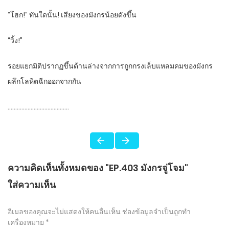
“โฮก!” ทันใดนั้น! เสียงของมังกรน้อยดังขึ้น
“วิ้ง!”
รอยแยกมิติปรากฏขึ้นด้านล่างจากการถูกกรงเล็บแหลมคมของมังกร
ผลึกโลหิตฉีกออกจากกัน
………………………………….
ความคิดเห็นทั้งหมดของ "EP.403 มังกรจู่โจม"
ใส่ความเห็น
อีเมลของคุณจะไม่แสดงให้คนอื่นเห็น
ช่องข้อมูลจำเป็นถูกทำ
เครื่องหมาย
*