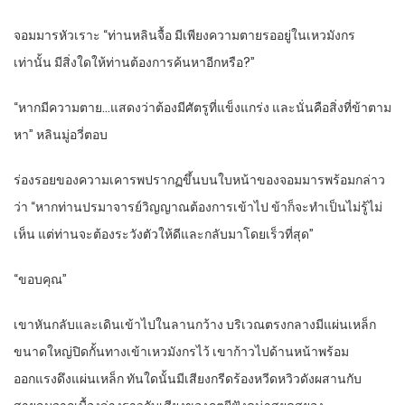
จอมมารหัวเราะ “ท่านหลินจื้อ มีเพียงความตายรออยู่ในเหวมังกร
เท่านั้น มีสิ่งใดให้ท่านต้องการค้นหาอีกหรือ?”
“หากมีความตาย…แสดงว่าต้องมีศัตรูที่แข็งแกร่ง และนั่นคือสิ่งที่ข้าตาม
หา” หลินมู่อวี่ตอบ
ร่องรอยของความเคารพปรากฏขึ้นบนใบหน้าของจอมมารพร้อมกล่าว
ว่า “หากท่านปรมาจารย์วิญญาณต้องการเข้าไป ข้าก็จะทำเป็นไม่รู้ไม่
เห็น แต่ท่านจะต้องระวังตัวให้ดีและกลับมาโดยเร็วที่สุด”
“ขอบคุณ”
เขาหันกลับและเดินเข้าไปในลานกว้าง บริเวณตรงกลางมีแผ่นเหล็ก
ขนาดใหญ่ปิดกั้นทางเข้าเหวมังกรไว้ เขาก้าวไปด้านหน้าพร้อม
ออกแรงดึงแผ่นเหล็ก ทันใดนั้นมีเสียงกรีดร้องหวีดหวิวดังผสานกับ