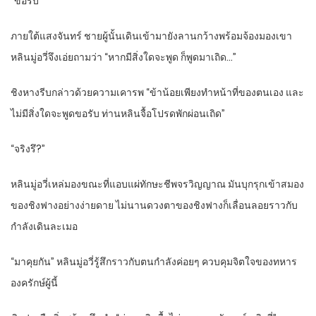
“ขอรับ”
ภายใต้แสงจันทร์ ชายผู้นั้นเดินเข้ามายังลานกว้างพร้อมจ้องมองเขา
หลินมู่อวี่จึงเอ่ยถามว่า “หากมีสิ่งใดจะพูด ก็พูดมาเถิด…”
ชิงหางรีบกล่าวด้วยความเคารพ “ข้าน้อยเพียงทำหน้าที่ของตนเอง และ
ไม่มีสิ่งใดจะพูดขอรับ ท่านหลินจื้อโปรดพักผ่อนเถิด”
“จริงรึ?”
หลินมู่อวี่เหล่มองขณะที่แอบแผ่ทักษะชีพจรวิญญาณ มันบุกรุกเข้าสมอง
ของชิงฟางอย่างง่ายดาย ไม่นานดวงตาของชิงฟางก็เลื่อนลอยราวกับ
กำลังเดินละเมอ
“มาคุยกัน” หลินมู่อวี่รู้สึกราวกับตนกำลังค่อยๆ ควบคุมจิตใจของทหาร
องครักษ์ผู้นี้