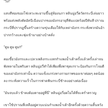
“วิ้ง!”
แสงสีทองของโซ่เทวะทะยานขึ้นสู่ท้องนภา หลินมู่อวี่ตวัดกระบี่เล่มยาว
พร้อมส่งพลังตัดอัสนีเฉือนปากของมังกรอายุสี่พันแปดร้อยปีทันที ปราณ
กระบี่ที่ปรากฏขึ้นสร้างความขุ่นเคืองให้กับเหล่ามังกร กระทั่งพวกมันอ้า
ปากกว้างและพุ่งเข้ามาอย่างบ้าคลั่ง
“ตูม ตูม ตูม!!”
คมเขี้ยวมังกรและเปลวเพลิงกระแทกกำแพงน้ำเต้าครั้งแล้วครั้งเล่าจน
พังทลายในพริบตา หลินมู่อวี่ทำได้เพียงพึ่งพาชุดเกราะป้องกันการโจมตี
ของเผ่ามังกรเท่านั้น ความแข็งแกร่งทางกายภาพของเขาค่อยๆ ลดน้อย
ลง กระทั่งความเร็วในการฟาดฟันกระบี่ช้าลงอย่างต่อเนื่อง
“มันจบแล้ว ข้าคงต้องตายอยู่ที่นี่” หลินมู่อวี่อดไม่ได้ที่จะคร่ำครวญ
เขาใช้ปราณที่เหลืออยู่ควบแน่นกำแพงน้ำเต้าอีกครั้งด้วยความสิ้นหวัง