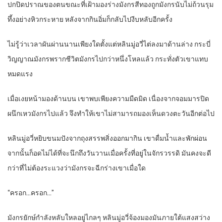
ปกปิดปราณของตนขณะที่เฝ้ามองร่างมังกรสีทองถูกมังกรนับไม่ถ้วนรุม
ทึ้งอย่างหิวกระหาย หลังจากกินอิ่มก็กลับไปงีบหลับอีกครั้ง
ไม่รู้ว่าเวลาผันผ่านนานเพียงใดตั้งแต่หลินมู่อวี่ไต่ลงมาด้านล่าง กระบี่
วิญญาณมังกรพรากชีวิตมังกรไปกว่าหนึ่งโหลแล้ว กระทั่งตัวเขาแทบ
หมดแรง
เมื่อเงยหน้ามองด้านบน เขาพบเพียงความมืดมิด เนื่องจากจอมมารปิด
ผนึกเหวมังกรไปแล้ว จึงทำให้เขาไม่สามารถมองเห็นดวงตะวันอีกต่อไป
หลินมู่อวี่หยิบขนมปังจากถุงสรรพสิ่งออกมากิน เขาดื่มน้ำและพักผ่อน
จากนั้นก็อดไม่ได้ที่จะนึกถึงวันวานเมื่อครั้งที่อยู่ในจักรวรรดิ มันคงจะดี
กว่าที่ไม่ต้องระแวงว่ามังกรจะฉีกร่างเขาเมื่อใด
“ครอก…ครอก…”
มังกรยักษ์กำลังหลับใหลอยู่ไกลๆ หลินมู่อวี่จ้องมองมันภายใต้แสงสว่าง