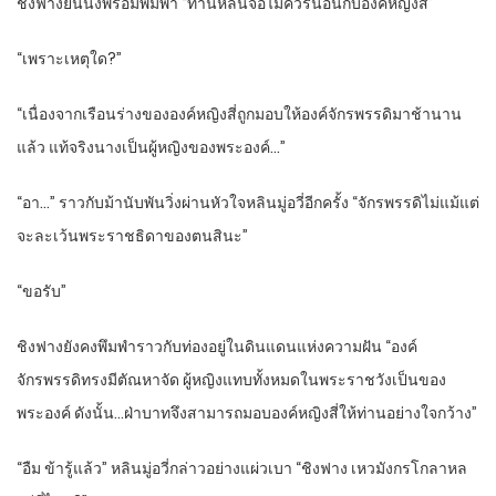
ชิงฟางยืนนิ่งพร้อมพึมพำ “ท่านหลินจื้อไม่ควรนอนกับองค์หญิงสี่”
“เพราะเหตุใด?”
“เนื่องจากเรือนร่างขององค์หญิงสี่ถูกมอบให้องค์จักรพรรดิมาช้านาน
แล้ว แท้จริงนางเป็นผู้หญิงของพระองค์…”
“อา…” ราวกับม้านับพันวิ่งผ่านหัวใจหลินมู่อวี่อีกครั้ง “จักรพรรดิไม่แม้แต่
จะละเว้นพระราชธิดาของตนสินะ”
“ขอรับ”
ชิงฟางยังคงพึมพำราวกับท่องอยู่ในดินแดนแห่งความฝัน “องค์
จักรพรรดิทรงมีตัณหาจัด ผู้หญิงแทบทั้งหมดในพระราชวังเป็นของ
พระองค์ ดังนั้น…ฝ่าบาทจึงสามารถมอบองค์หญิงสี่ให้ท่านอย่างใจกว้าง”
“อืม ข้ารู้แล้ว” หลินมู่อวี่กล่าวอย่างแผ่วเบา “ชิงฟาง เหวมังกรโกลาหล