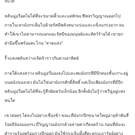
จับได้
หลินมู่อวี่อดไม่ได้ที่จะขมวดคิ้วและแผ่ทักษะชีพจรวิญญาณออกไป
ภายในเหวมังกรเต็มไปด้วยรัศมีพลังหนาแน่นและแข็งแกร่งมาก จน
ทำให้เขาไม่สามารถแยกแยะรัศมีของมนุษย์และสัตว์ร้ายได้ เขายก
ฝ่ามือขึ้นพร้อมตะโกน “สาดแสง”
ริ้วแสงพลันสว่างเจิดจ้าราวกับดวงอาทิตย์
ภายใต้แสงสว่าง หลินมู่อวี่มองลงไปและพบมังกรที่มีปีกสองชั้นเกาะอยู่
บนผนังของเหว มันไม่ใช่เผ่ามังกรศักดิ์สิทธิ์ แต่เป็นเพียงมังกรที่มีปีก
หลินมู่อวี่อดไม่ได้ที่จะรู้สึกผิดหวังเล็กน้อย อีกทั้งยังไม่รู้ว่าชวีฉู่อยู่แห่ง
หนใด
เขาค่อยๆ ไต่ลงไปอย่างเชื่องช้า ขณะที่มังกรปีกขนาดใหญ่อายุห้าพันสี่
ร้อยปีจ้องมองกระบี่วิญญาณมังกรด้วยสายตาเกียจคร้าน ก่อนที่มันจะ
คำรามร้องพร้อมกางปีกออก มันใช้กรงเล็บทั้งสี่ตะครุบเถาวัลย์อย่าง