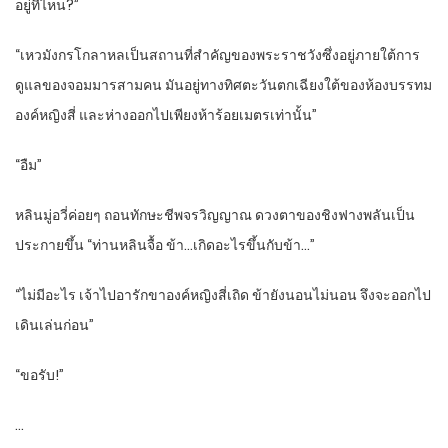
อยู่ที่ไหน?”
“เหวมังกรโกลาหลเป็นสถานที่สำคัญของพระราชวังซึ่งอยู่ภายใต้การ
ดูแลของจอมมารสามคน มันอยู่ทางทิศตะวันตกเฉียงใต้ของห้องบรรทม
องค์หญิงสี่ และห่างออกไปเพียงห้าร้อยเมตรเท่านั้น”
“อืม”
หลินมู่อวี่ค่อยๆ ถอนทักษะชีพจรวิญญาณ ดวงตาของชิงฟางพลันเป็น
ประกายขึ้น “ท่านหลินจื้อ ข้า…เกิดอะไรขึ้นกับข้า…”
“ไม่มีอะไร เจ้าไปอารักขาองค์หญิงสี่เถิด ข้ายังนอนไม่นอน จึงจะออกไป
เดินเล่นก่อน”
“ขอรับ!”
…