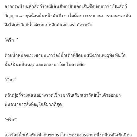
จากกระบี่ บนหัวสัตว์ร้ายมีเส้นสีทองสิบเอ็ดเส้นซึ่งบ่งบอกว่าเป็นสัตว์
วิญญาณอายุหนึ่งหมื่นหนึ่งพันปี เขาไม่ต้องการรบกวนการนอนของมัน
จึงไต่เถาวัลย์น้ำเต้าหลบหลีกมันอย่างระมัดระวัง
“ครึ่ก…”
ด้วยน้ำหนักของเขาบนเถาวัลย์น้ำเต้าที่ยึดบนผนังกำแพงผุพัง ทันใด
นั้น! มันพลันหลุดและตกลงมาโดยไม่คาดคิด
“อ๊าก!”
หลินมู่อวี่ร่วงหล่นอย่างรวดเร็ว เขารีบเรียกเถาวัลย์น้ำเต้าออกมา
พันธนาการสิ่งที่อยู่ใกล้มากที่สุด
“พรึ่บ!”
เถาวัลย์น้ำเต้าพันเข้ากับขากรรไกรของมังกรอายุหนึ่งหมื่นหนึ่งพันปีตัว