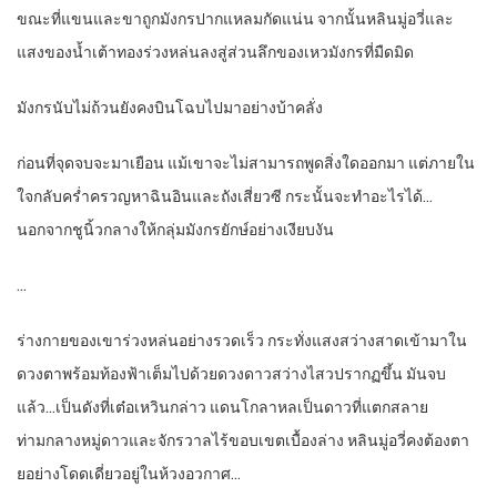
ขณะที่แขนและขาถูกมังกรปากแหลมกัดแน่น จากนั้นหลินมู่อวี่และ
แสงของน้ำเต้าทองร่วงหล่นลงสู่ส่วนลึกของเหวมังกรที่มืดมิด
มังกรนับไม่ถ้วนยังคงบินโฉบไปมาอย่างบ้าคลั่ง
ก่อนที่จุดจบจะมาเยือน แม้เขาจะไม่สามารถพูดสิ่งใดออกมา แต่ภายใน
ใจกลับคร่ำครวญหาฉินอินและถังเสี่ยวซี กระนั้นจะทำอะไรได้…
นอกจากชูนิ้วกลางให้กลุ่มมังกรยักษ์อย่างเงียบงัน
…
ร่างกายของเขาร่วงหล่นอย่างรวดเร็ว กระทั่งแสงสว่างสาดเข้ามาใน
ดวงตาพร้อมท้องฟ้าเต็มไปด้วยดวงดาวสว่างไสวปรากฏขึ้น มันจบ
แล้ว…เป็นดังที่เต๋อเหวินกล่าว แดนโกลาหลเป็นดาวที่แตกสลาย
ท่ามกลางหมู่ดาวและจักรวาลไร้ขอบเขตเบื้องล่าง หลินมู่อวี่คงต้องตา
ยอย่างโดดเดี่ยวอยู่ในห้วงอวกาศ…