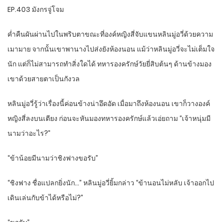
EP.403 มังกรจู่โจม
ค่ำคืนผันผ่านไปในพริบตาขณะที่องค์หญิงสี่จับแขนหลินมู่อวี่ด้วยความ
เมามาย จากนั้นเขาพานางไปส่งยังห้องนอน แม้ว่าหลินมู่อวี่จะไม่เต็มใจ
นัก แต่ก็ไม่สามารถทำสิ่งใดได้ ทหารองครักษ์วัยยี่สิบต้นๆ ด้านข้างมอง
เขาด้วยสายตาเป็นกังวล
หลินมู่อวี่รู้ว่าเรื่องนี้ค่อนข้างน่าอึดอัด เมื่อมาถึงห้องนอน เขาก็วางองค์
หญิงสี่ลงบนเตียง ก่อนจะหันมองทหารองครักษ์แล้วเอ่ยถาม “เจ้าหนุ่มมี
นามว่าอะไร?”
“ข้าน้อยมีนามว่าชิงฟางขอรับ”
“ชิงฟาง ชื่อแปลกยิ่งนัก…” หลินมู่อวี่ยิ้มกล่าว “ข้านอนไม่หลับ เจ้าออกไป
เดินเล่นกับข้าได้หรือไม่?”