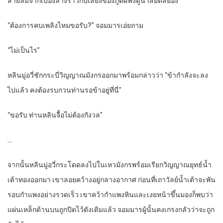
สายลมจากเบื้องล่างราวกับเสียงของภูตผีฟังดูน่าสยดสยอง
“ต้องการคบเพลิงไหมขอรับ?” จอมมารเอ่ยถาม
“ไม่เป็นไร”
หลินมู่อวี่ชักกระบี่วิญญาณมังกรออกมาพร้อมกล่าวว่า “ข้ากำลังจะลง
ไปแล้ว คงต้องรบกวนท่านรอข้าอยู่ที่นี่”
“ขอรับ ท่านหลินจื้อไม่ต้องกังวล”
…
จากนั้นหลินมู่อวี่กระโดดลงไปในเหวมังกรพร้อมเรียกวิญญาณยุทธ์น้ำ
เต้าทองออกมา เขาลอยคว้างอยู่กลางอากาศ ก่อนที่เถาวัลย์น้ำเต้าจะพัน
รอบกำแพงอย่างรวดเร็ว เขาคว้ากำแพงหินและเงยหน้าขึ้นมองก็พบว่า
แผ่นเหล็กด้านบนถูกปิดไว้ดังเดิมแล้ว จอมมารผู้นั้นคงเกรงกลัวว่าจะถูก