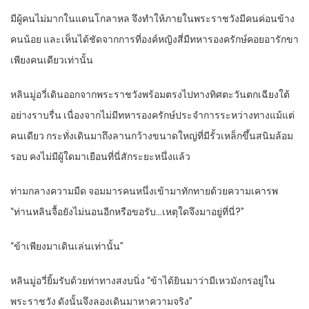
มีผู้คนไม่มากในแดนโกลาหล จึงทำให้ภายในพระราชวังมีคนค่อนข้าง
คนน้อย และเห็นได้ชัดจากการที่องค์หญิงสี่มีทหารองครักษ์คอยอารักขา
เพียงคนเดียวเท่านั้น
หลินมู่อวี่เดินออกจากพระราชวังพร้อมตรงไปทางทิศตะวันตกเฉียงใต้
อย่างราบรื่น เนื่องจากไม่มีทหารองครักษ์ประจำการระหว่างทางแม้แต่
คนเดียว กระทั่งเดินมาถึงลานกว้างขนาดใหญ่ที่มีรั้วเหล็กขึ้นสนิมล้อม
รอบ คงไม่มีผู้ใดมาเยือนที่นี่สักระยะหนึ่งแล้ว
ท่ามกลางความมืด จอมมารคนหนึ่งเข้ามาทักทายด้วยความเคารพ
“ท่านหลินจื้อยังไม่นอนอีกหรือขอรับ…เหตุใดจึงมาอยู่ที่นี่?”
“ข้าเพียงมาเดินเล่นเท่านั้น”
หลินมู่อวี่ยิ้มรับด้วยท่าทางสงบนิ่ง “ข้าได้ยินมาว่ามีเหวมังกรอยู่ใน
พระราชวัง ดังนั้นจึงลองเดินมาหาความจริง”