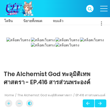
โดจิน
นิยายทั้งหมด
จบแล้ว
The Alchemist God ทะลุมิติเทพ
ศาสตรา - EP.416 สารส่วนพระองค์
Home
The Alchemist God ทะลุมิติเทพศาสตรา
EP.416 สารส่วนพระองค์