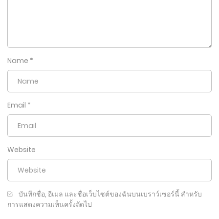
Name
*
Email
*
Website
บันทึกชื่อ, อีเมล และชื่อเว็บไซต์ของฉันบนเบราว์เซอร์นี้ สำหรับ
การแสดงความเห็นครั้งถัดไป