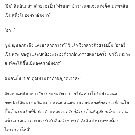
“อืม​” ฉิน​อิน​กล่าว​ด้วย​รอยยิ้ม​ “ท่าน​ตา​ ข้า​วางแผน​จะแต่งตั้ง​แม่ทัพ​หลิน​
เป็นหนึ่ง​ใน​องครักษ์​มังกร​”
“อา​…”
ซูมู่หยุ​น​ตกตะลึง​ แต่​เขา​คาดการณ์​ไว้​แล้ว​ จึงกล่าว​ด้วย​รอยยิ้ม​ “อา​อวี่​
เป็น​พระ​เชษฐาและ​ปกป้อง​พระองค์​จาก​อันตราย​หลายครั้ง​ เขา​จึงเหมาะ
สม​ที่จะ​ได้​ขึ้น​เป็น​องครักษ์​มังกร​”
ฉิน​อิน​ยิ้ม​ “ขอบคุณ​ท่าน​ตา​ที่​อนุญาต​เจ้าค่ะ​”
ถังหลาน​พลัน​กล่าว​ “กระหม่อม​คิด​ว่า​อา​อวี่​สมควร​ได้รับ​ตำแหน่ง​
องครักษ์​มังกร​เช่นกัน​ แต่​กระหม่อม​ไม่ทราบ​ว่า​พระองค์​จะทรง​เลือก​ผู้ใด​
ขึ้น​เป็น​องครักษ์​อีก​สอง​ตำแหน่ง​ องครักษ์​มังกร​เป็น​สัญลักษณ์​ของ​ความ​
แข็งแกร่ง​และ​ความจงรักภักดี​ต่อ​จักรวรรดิ​ ดังนั้น​ฝ่าบาท​ทรง​ต้อง​
ไตร่ตรอง​ให้​ดี​”