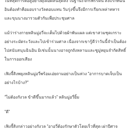
ในที่สุด​การต่อสู้​อย่าง​ดุเดือด​สิ้นสุดลง​ ใน​ฐานะ​จักรพรรดินี​ สิ่งแรก​ที่​ฉิน​
อิน​ต้อง​ทำ​คือ​มอบ​รางวัล​ตอบแทน​ วันรุ่งขึ้น​จึงมีการ​เรียก​เหล่า​ทหาร​
และ​ขุนนาง​มารวมตัวกัน​เพื่อ​ประชุม​ศาล​
แม้ว่า​ร่างกาย​หลิน​มู่อวี่​จะเต็มไปด้วย​ผ้าพันแผล​ แต่​เขา​สวม​ชุด​เกราะ​
อย่าง​ระมัดระวัง​และ​ไป​เข้าร่วม​ศาล​ เนื่องจาก​เขา​รู้ดี​ว่า​วันนี้​จำเป็นต้อง​
ไป​สนับสนุน​ฉิน​อิน​ มิเช่นนั้น​นาง​อาจ​ถูก​ถังหลาน​และ​ซูมู่หยุ​น​จำกัด​สิทธิ์​
ใน​การ​ออกเสียง​
เฟิงจี้สิงพยุง​หลิน​มู่อวี่​พร้อม​เอ่ย​ถามอย่าง​เป็นห่วง​ “อาการ​บาดเจ็บ​เป็น​
อย่างไรบ้าง​?”
“ไม่ต้อง​กังวล​ ข้า​ดีขึ้น​มาก​แล้ว​” หลิน​มู่อวี่​ยิ้ม​
“ดี​”
เฟิงจี้สิงกล่าว​อย่าง​กังวล​ “อา​อวี่​ต้อง​รักษาตัว​โดยเร็ว​ที่สุด​ เผ่า​ปีศาจ​