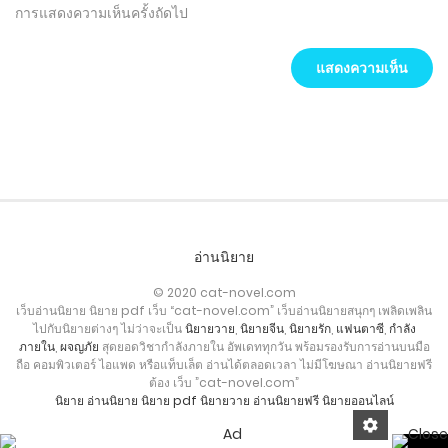
การแสดงความเห็นครั้งถัดไป
อ่านนิยาย
© 2020 cat-novel.com
เว็บอ่านนิยาย นิยาย pdf เว็บ “cat-novel.com” เว็บอ่านนิยายสนุกๆ เพลิดเพลิน
ไปกับนิยายต่างๆ ไม่ว่าจะเป็น
นิยายวาย
,
นิยายจีน
,
นิยายรัก
,
แฟนตาซี
,
กำลัง
ภายใน
,
ผจญภัย
สุดยอดวิชากำลังภายใน อัพเดททุกวัน พร้อมรองรับการอ่านบนมือ
ถือ คอมพิวเตอร์ ไอแพด หรือแท็บเล็ต อ่านได้ตลอดเวลา ไม่มีโฆษณา อ่านนิยายฟรี
ต้อง เว็บ ”cat-novel.com”
นิยาย
อ่านนิยาย
นิยาย pdf
นิยายวาย
อ่านนิยายฟรี
นิยายออนไลน์