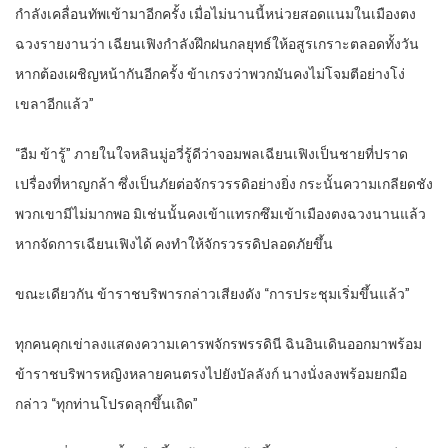
กำลัง​เคลื่อน​ทัพ​เข้ามา​อีกครั้ง​ เมื่อไม่นานนี้​หน่วย​สอดแนม​ใน​เมือง​ตง​
ฉวง​รายงาน​ว่า​ เฉียนเฟิง​กำลัง​ฝึกฝน​กลยุทธ์​ให้​อสูร​เกราะ​ตลอด​ทั้งวัน​
หาก​ต้อง​เผชิญหน้า​กัน​อีกครั้ง​ ข้า​เกรง​ว่า​พวก​มัน​คง​ไม่โจมตี​อย่าง​โง่
เขลา​อีกแล้ว​”
“อืม​ ข้า​รู้​” ภายในใจ​หลิน​มู่อวี่​รู้ดี​ว่า​จอมพล​เฉียนเฟิง​เป็น​ชาย​ที่​ปราด
เปรื่อง​ที่​หาญกล้า​ ซึ่งเป็น​ภัย​ต่อ​จักรวรรดิ​อย่างยิ่ง​ กระนั้น​ความเกลียดชัง​
พวกเขา​มีไม่มาก​พอ​ มิเช่นนั้น​คง​เข้า​แทรกซึม​เข้า​เมือง​ตง​ฉวง​นาน​แล้ว​
หาก​จัดการ​เฉียนเฟิง​ได้​ คง​ทำให้​จักรวรรดิ​ปลอดภัย​ขึ้น​
ขณะเดียวกัน​ ข้าราชบริพาร​กล่าว​เสียงดัง​ “การประชุม​เริ่ม​ขึ้น​แล้ว​”
ทุกคน​คุกเข่า​ลง​แสดง​ความเคารพ​จักรพรรดินี​ ฉิน​อิน​เดิน​ออกมา​พร้อม​
ข้าราชบริพาร​หญิง​หลาย​คน​ตรง​ไป​ยัง​บัลลังก์​ นาง​นั่งลง​พร้อม​ยกมือ​
กล่าว​ “ทุกท่าน​โปรด​ลุกขึ้น​เถิด​”