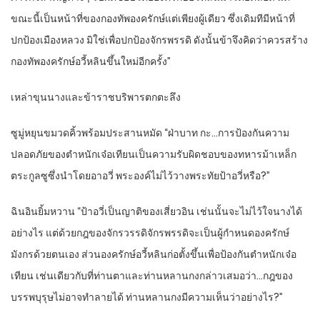
ขณะนี้​เป็น​หน้าที่​ของ​กองทัพ​องครักษ์​แต่​เพียงผู้เดียว​ ซึ่งเดิมที​มีหน้าที่​
ปกป้อง​เมืองหลวง​ มิใช่เพื่อ​ปกป้อง​จักรพรรดิ​ ดังนั้น​ข้า​จึงคิด​ว่า​ควร​สร้าง​
กองทัพ​องครักษ์​อวี้​หลิน​ขึ้น​ใหม่​อีกครั้ง​”
เหล่า​ขุนนาง​และ​ข้าราชบริพาร​ตกตะลึง​
ซูมู่หยุ​นข​มวด​คิ้ว​พร้อม​ประสาน​หมัด​ “ฝ่าบาท​ กะ​…การป้องกัน​ความ
ปลอดภัย​ของ​ตำหนัก​เจ๋อ​เทียน​เป็น​ความรับผิดชอบ​ของ​ทหารม้า​เหล็ก​
ตระกูล​ซูซึ่งนำ​โดย​อา​อวี่​ พระองค์​ไม่ไว้​วาง​พระทัย​ป้า​อวี่​หรือ​?”
ฉิน​อิน​ยิ้ม​หวาน​ “ป้า​อวี่​เป็น​ญาติ​ของ​เสี่ยว​อิน​ เช่นนั้น​จะไม่ไว้ใจ​นาง​ได้​
อย่างไร​ แต่​ด้วย​กฎ​ของ​จักรวรรดิ​จักรพรรดิ​จะเป็น​ผู้กำหนด​องครักษ์​
มังกร​ด้วย​ตนเอง​ ส่วน​องครักษ์​อวี้​หลิน​ก่อ​ตั้งขึ้น​เพื่อ​ป้องกัน​ตำหนัก​เจ๋อ​
เทียน​ เช่นเดียวกับ​ที่​ท่าน​ตา​และ​ท่าน​หลาน​กง​กล่าว​เสมอ​ว่า​…กฎ​ของ​
บรรพบุรุษ​ไม่อาจ​ทำลาย​ได้​ ท่าน​หลาน​กง​มีความเห็น​ว่า​อย่างไร​?”