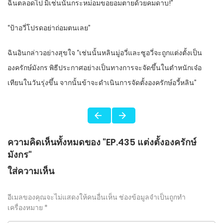
ฉิน​ตลอดไป​ มิเช่นนั้น​กระหม่อม​ขอ​ยอม​ตาย​ด้วย​คม​ดาบ​!”
“ป้า​อวี่​โปรด​อย่า​ถ่อมตน​เลย​”
ฉิน​อิน​กล่าว​อย่าง​สุขใจ​ “เช่นนั้น​หลิน​มู่อวี่​และ​ซูอวี่​จะถูก​แต่งตั้ง​เป็น​
องครักษ์​มังกร​ พิธี​ประกาศ​อย่าง​เป็นทางการ​จะจัด​ขึ้น​ใน​ตำหนัก​เจ๋อ​
เทียน​ใน​วันรุ่งขึ้น​ จากนั้น​ข้า​จะดำเนินการ​จัดตั้ง​องครักษ์​อวี้​หลิน​”
ความคิดเห็นทั้งหมดของ "EP.435 แต่งตั้งองครักษ์
มังกร"
ใส่ความเห็น
อีเมลของคุณจะไม่แสดงให้คนอื่นเห็น
ช่องข้อมูลจำเป็นถูกทำ
เครื่องหมาย
*