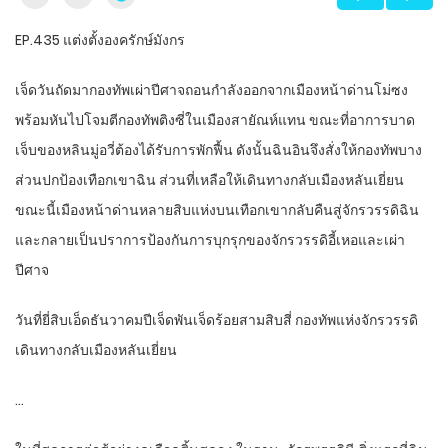
EP.435 แต่งตั้ง​องครักษ์​มังกร​
เจ็ด​วัน​ถัดมา​กองทัพ​เผ่า​ปีศาจ​ถอนกำลัง​ออกจาก​เมือง​หน้า​ด่าน​โม่ซง
พร้อม​หันไป​โจมตี​กองทัพ​ติง​ซี่ใน​เมือง​สายัณห์​แทน​ ขณะที่​อาการ​บาด
เจ็บ​ของ​หลิน​มู่อวี่​ต้อง​ได้รับ​การ​พักฟื้น​ ดังนั้น​ฉิน​อิน​จึงสั่งให้​กองทัพ​บาง
ส่วน​ปกป้อง​เทือกเขา​ฉิน​ ส่วนที่เหลือ​ให้​เดินทาง​กลับ​เมือง​ห​ลัน​เยี่ยน​
ขณะนี้​เมือง​หน้า​ด่าน​หลาย​สิบ​แห่ง​บน​เทือกเขา​กลับคืน​สู่จักรวรรดิ​ฉิน​
และ​กลายเป็น​ปราการ​ป้องกัน​การ​บุกรุก​ของ​จักรวรรดิ​อี้​เห​อ​และ​เผ่า​
ปีศาจ​
วันที่​ยี่​สิบเอ็ด​ธันวาคม​ปี​เจ็ด​พัน​เจ็ด​ร้อย​สามสิบ​สี่ กองทัพ​แห่ง​จักรวรรดิ​
เดินทาง​กลับ​เมือง​ห​ลัน​เยี่ยน​
…