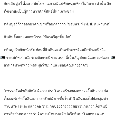
กับ​หลิน​มู่อวี่​ ตั้งแต่​สมัย​โบราณกาล​มีแม่ทัพ​หนุ่ม​เพียง​ไม่กี่​นาย​เท่านั้น​ อีก​
ทั้ง​เขา​ยัง​เป็น​ผู้นำ​วิหาร​ศักดิ์สิทธิ์​ที่​น่าเกรงขาม​
หลิน​มู่อวี่​ก้าว​ออกมา​คุกเข่า​พร้อม​กล่าวว่า​ “ขอบ​พระทัย​พ่ะย่ะค่ะ​ฝ่าบาท​”
ฉิน​อิน​ยิ้ม​และ​พยักหน้า​รับ​ “พี่​อา​อวี่​ลุกขึ้น​เถิด​”
หลิน​มู่อวี่​พยักหน้า​รับ​ ก่อนที่​ฉิน​อิน​จะเดิน​เข้ามา​พร้อม​มือ​ข้าง​หนึ่ง​ถือ​
ตรา​แม่ทัพ​ ส่วน​อีก​ข้าง​ถือ​กระบี่​ ของ​เหล่านี้​เป็น​สัญลักษณ์​แสดง​ยศ​และ​
อำนาจ​ทางทหาร​ หลิน​มู่อวี่​รับ​มาและ​ขอบคุณ​นาง​อีกครั้ง​
…
“การหารือ​ลำดับ​ถัดไป​คือ​การปรับโครงสร้าง​กองทหาร​อวี้​หลิน​ การ​ก่อ
ตั้ง​องครักษ์​อวี้​หลิน​และ​องครักษ์​มังกร​ขึ้น​ใหม่​” ฉิน​อิน​มอง​ไป​ยัง​กลุ่ม​ข้า
ราชบริพาร​และ​กล่าว​ต่อ​ “ตาม​กฎ​ของ​จักรวรรดิ​ยาวนาน​กว่า​เจ็ด​พันปี​
ภารกิจ​สำคัญ​ต่างๆ​ รับผิดชอบ​โดย​องครักษ์​อวี้​หลิน​มาโดยตลอด​ แต่​