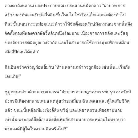
ดวงตา​ถังหลาน​เปล่งประกาย​ขณะ​ประสาน​หมัด​กล่าว​ “ฝ่าบาท​ การ​
สร้าง​กองทัพ​องครักษ์​อวี้​หลิน​ขึ้น​ใหม่​ไม่ใช่เรื่องเล็ก​และ​จะต้อง​ทำ​ไป​
ทีละ​ขั้นตอน​ กระหม่อม​แนะนำ​ว่า​ให้​จัดตั้ง​องครักษ์​มังกร​ก่อน​ จากนั้น​จึง
จัดตั้ง​กองทัพ​องครักษ์​อวี้​หลิน​หนึ่งร้อย​นาย​ เนื่องจาก​การคลัง​และ​วัสดุ​
ของ​จักรวรรดิ​มีอยู่​อย่าง​จำกัด​ และ​ไม่สามารถ​ใช้อย่าง​ฟุ่มเฟือย​เหมือน​
เมื่อ​สี่ปีก่อน​ได้​แล้ว​”
ฉิน​อิน​คร่ำครวญ​ก่อน​ยิ้ม​รับ​ “ท่าน​หลาน​กล่าว​ว​ถูกต้อง​ เช่นนั้น​…เริ่ม​กัน​
เลยเถิด​!”
ซูมู่หยุ​นก​ล่า​ว​ด้วย​ความเคารพ​ “ฝ่าบาท​ ตาม​กฎ​ของ​บรรพบุรุษ​ องครักษ์​
มังกร​มีเพียง​หก​นาย​เสมอ​ แต่​ฉู่ฮว๋ายเหมี่ยน​ ฉิน​เห​ลย​ และ​ตู้​ไห่​เสียชีวิต​
แล้ว​ ขณะนี้​เหลือ​เพียง​เฟิงจี้สิง ชวี​ฉู่ และ​เหยา​หยวน​เพียง​สามนาย​
เท่านั้น​ พระองค์​จึงต้อง​แต่งตั้ง​เพิ่ม​อีก​สามนาย​ กระหม่อม​ไม่ทราบ​ว่า​
พระองค์​มีผู้ใด​ใน​ความคิด​หรือไม่​?”