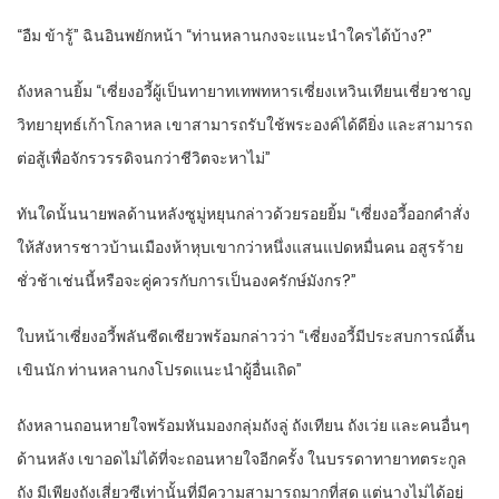
“อืม​ ข้า​รู้​” ฉิน​อิน​พยักหน้า​ “ท่าน​หลาน​กง​จะแนะนำ​ใคร​ได้​บ้าง​?”
ถังหลาน​ยิ้ม​ “เซี่ยงอวี้​ผู้​เป็น​ทายาท​เทพ​ทหาร​เซี่ยง​เห​วิน​เทียน​เชี่ยวชาญ​
วิทยา​ยุทธ์​เก้า​โกลาหล​ เขา​สามารถ​รับใช้​พระองค์​ได้ดี​ยิ่ง​ และ​สามารถ​
ต่อสู้​เพื่อ​จักรวรรดิ​จนกว่า​ชีวิต​จะหาไม่​”
ทันใดนั้น​นายพล​ด้านหลัง​ซูมู่หยุ​นก​ล่า​ว​ด้วย​รอยยิ้ม​ “เซี่ยงอวี้​ออกคำสั่ง​
ให้​สังหาร​ชาว​บ้านเมือง​ห้า​หุบเขา​กว่า​หนึ่ง​แสน​แปด​หมื่น​คน​ อสูร​ร้าย​
ชั่วช้า​เช่นนี้​หรือ​จะคู่ควร​กับ​การ​เป็น​องครักษ์​มังกร​?”
ใบหน้า​เซี่ยงอวี้​พลัน​ซีดเซียว​พร้อม​กล่าวว่า​ “เซี่ยงอวี้​มีประสบการณ์​ตื้น
เขิน​นัก​ ท่าน​หลาน​กง​โปรด​แนะนำ​ผู้อื่น​เถิด​”
ถังหลาน​ถอนหายใจ​พร้อม​หัน​มอง​กลุ่ม​ถังลู่​ ถังเทียน​ ถังเว่ย​ และ​คนอื่นๆ​
ด้านหลัง​ เขา​อด​ไม่ได้​ที่จะ​ถอนหายใจ​อีกครั้ง​ ใน​บรรดา​ทายาท​ตระกูล​
ถัง มีเพียง​ถังเสี่ยว​ซีเท่านั้น​ที่​มีความสามารถ​มาก​ที่สุด​ แต่​นาง​ไม่ได้​อยู่​