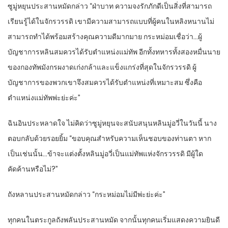
ซูมู่หยุ​น​ประสาน​หมัด​กล่าว​ “ฝ่าบาท​ ความจงรักภักดี​เป็น​สิ่งที่​สามารถ​
เรียนรู้​ได้​ใน​จักรวรรดิ​ เขา​มีความสามารถ​แบบ​ที่​ผู้​คนใน​ห​ลิง​หนาน​ไม่
สามารถ​ทำได้​พร้อม​สร้าง​คุณความดี​มากมาย​ กระหม่อม​เชื่อ​ว่า​…ผู้
บัญชาการ​หลิน​สมควร​ได้รับ​ตำแหน่ง​แม่ทัพ​ อีก​ทั้ง​ทหาร​ทั้งสอง​หมื่น​นาย​
ของ​กองทัพ​มังกร​ผงาด​เก่งกล้า​และ​แข็งแกร่ง​ที่สุด​ใน​จักรวรรดิ​ ผู้
บัญชาการ​ของ​พวกเขา​จึงสมควร​ได้รับ​ตำแหน่ง​ที่​เหมาะสม​ ซึ่งคือ​
ตำแหน่ง​แม่ทัพ​พ่ะย่ะค่ะ​”
ฉิน​อิน​ประหลาดใจ​ ไม่คิด​ว่า​ซูมู่หยุ​น​จะสนับสนุน​หลิน​มู่อวี่​ใน​วันนี้​ นาง​
ตอบกลับ​ด้วย​รอยยิ้ม​ “ขอบคุณ​สำหรับ​ความ​เห็นชอบ​ของ​ท่าน​ตา​ หาก​
เป็น​เช่นนั้น​…ข้า​จะแต่งตั้ง​หลิน​มู่อวี่​เป็น​แม่ทัพ​แห่ง​จักรวรรดิ​ มีผู้ใด​
คัดค้าน​หรือไม่​?”
ถังหลาน​ประสาน​หมัด​กล่าว​ “กระหม่อม​ไม่มีพ่ะย่ะค่ะ​”
ทุกคน​ในตระกูล​ถังพลัน​ประสาน​หมัด​ จากนั้น​ทุกคน​เริ่ม​แสดงความยินดี​