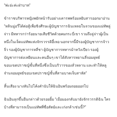
“พ่ะย่ะค่ะ​ฝ่าบาท​”
ข้าราชบริพาร​หญิง​พยักหน้า​รับ​อย่าง​เคารพ​พร้อม​หยิบ​สาร​ออกมา​อ่าน​
“หลิน​มู่อวี่​ได้​ต่อสู้​เพื่อ​ชิงศีรษะ​ผู้บัญชาการ​ฉิน​เห​ลย​ใน​จวน​ของ​แม่ทัพ​ลู่​
จ่าว​ มีทหาร​กว่า​ร้อย​นาย​เสียชีวิต​ด้วย​คม​กระบี่​เขา​ รวมถึง​ลู่​จ่าว​ผู้​เป็น
หนึ่ง​ใน​เจ็ด​แม่ทัพ​แห่ง​จักรวรรดิ​อี้​เห​อ​ นอกจากนี้​มีรอง​ผู้บัญชาการ​จ้าว​
จิ่ว​ รอง​ผู้บัญชาการ​ห​ลี่​ชา ผู้บัญชาการ​ทหารม้า​หวัง​เปียว​ รอง​ผู้
บัญชาการ​ต่งเหยียน​และ​คนอื่นๆ​ เขา​ได้​สังหาร​ห​ยาน​ลี่​จอม​ยุทธ์​
ขอบเขต​ปราชญ์​ชั้น​ที่หนึ่ง​ซึ่งเป็น​บริวาร​ของ​ลั่ว​หลาน​ และ​ทำให้​หลู​
จ๋าน​จอม​ยุทธ์​ขอบเขต​ปราชญ์​ชั้น​ที่สาม​บาดเจ็บสาหัส​”
สิ้น​เสียง​ นาง​หันไป​โค้ง​คำนับ​ให้​ฉิน​อิน​พร้อม​ถอย​ออก​ไป​
ฉิน​อิน​ลุกขึ้น​ยืน​กล่าว​ด้วย​รอยยิ้ม​ “เมื่อ​มอง​กลับ​มายัง​จักรวรรดิ​ฉิน​ ใคร​
บ้าง​ที่​สามารถ​เป็น​แม่ทัพ​ที่​ซื่อสัตย์​และ​เก่งกล้า​เช่นนี้​?”