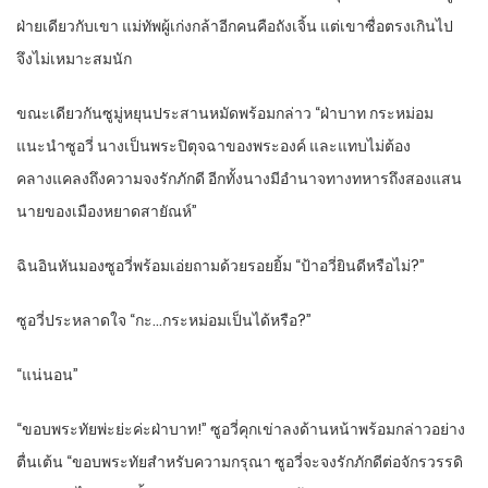
ฝ่าย​เดียว​กับ​เขา​ แม่ทัพ​ผู้​เก่งกล้า​อีก​คน​คือ​ถังเจิ้น​ แต่​เขา​ซื่อตรง​เกินไป​
จึงไม่เหมาะสม​นัก​
ขณะเดียวกัน​ซูมู่หยุ​น​ประสาน​หมัด​พร้อม​กล่าว​ “ฝ่าบาท​ กระหม่อม​
แนะนำ​ซูอวี่​ นาง​เป็น​พระ​ปิตุจฉา​ของ​พระองค์​ และ​แทบ​ไม่ต้อง​
คลางแคลง​ถึงความจงรักภักดี​ อีก​ทั้ง​นาง​มีอำนาจ​ทางทหาร​ถึงสอง​แสน​
นาย​ของ​เมือง​หยาด​สายัณห์​”
ฉิน​อิน​หัน​มอง​ซูอวี่​พร้อม​เอ่ย​ถามด้วย​รอยยิ้ม​ “ป้า​อวี่​ยินดี​หรือไม่​?”
ซูอวี่​ประหลาดใจ​ “กะ​…กระหม่อม​เป็นได้​หรือ​?”
“แน่นอน​”
“ขอบ​พระทัย​พ่ะย่ะค่ะ​ฝ่าบาท​!” ซูอวี่​คุกเข่า​ลง​ด้านหน้า​พร้อม​กล่าว​อย่าง​
ตื่นเต้น​ “ขอบ​พระทัย​สำหรับ​ความกรุณา​ ซูอวี่​จะจงรักภักดี​ต่อ​จักรวรรดิ​