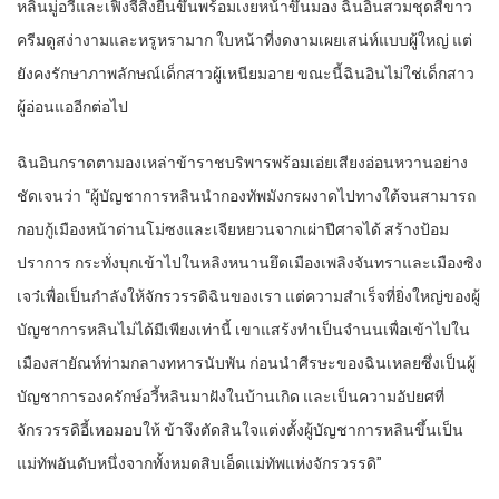
หลิน​มู่อวี่​และ​เฟิงจี้สิงยืน​ขึ้น​พร้อม​เงยหน้า​ขึ้น​มอง​ ฉิน​อิน​สวม​ชุด​สีขาว​
ครีม​ดู​สง่างามและ​หรูหรา​มาก​ ใบ​หน้าที่​งดงาม​เผย​เสน่ห์​แบบ​ผู้ใหญ่​ แต่​
ยังคง​รักษา​ภาพลักษณ์​เด็กสาว​ผู้​เหนียมอาย​ ขณะนี้​ฉิน​อิน​ไม่ใช่เด็กสาว​
ผู้อ่อนแอ​อีกต่อไป​
ฉิน​อิน​กราด​ตา​มอง​เหล่า​ข้าราชบริพาร​พร้อม​เอ่ย​เสียง​อ่อนหวาน​อย่าง​
ชัดเจน​ว่า​ “ผู้บัญชาการ​หลิน​นำ​กองทัพ​มังกร​ผงาด​ไป​ทางใต้​จน​สามารถ​
กอบกู้​เมือง​หน้า​ด่าน​โม่ซงและ​เจีย​หยวน​จาก​เผ่า​ปีศาจ​ได้​ สร้าง​ป้อม
ปราการ​ กระทั่ง​บุกเข้าไป​ใน​ห​ลิง​หนาน​ยึด​เมือง​เพลิง​จันทรา​และ​เมือง​ซิง
เจว๋​เพื่อ​เป็นกำลัง​ให้​จักรวรรดิ​ฉิน​ของ​เรา​ แต่​ความสำเร็จ​ที่​ยิ่งใหญ่​ของ​ผู้
บัญชาการ​หลิน​ไม่ได้​มีเพียงเท่านี้​ เขา​แสร้ง​ทำเป็น​จำนน​เพื่อ​เข้าไป​ใน​
เมือง​สายัณห์​ท่ามกลาง​ทหาร​นับ​พัน​ ก่อน​นำ​ศีรษะ​ของ​ฉิน​เห​ลย​ซึ่งเป็น​ผู้
บัญชาการ​องครักษ์​อวี้​หลิน​มาฝังใน​บ้านเกิด​ และ​เป็น​ความอัปยศ​ที่​
จักรวรรดิ​อี้​เห​อม​อบ​ให้​ ข้า​จึงตัดสินใจ​แต่งตั้ง​ผู้บัญชาการ​หลิน​ขึ้น​เป็น​
แม่ทัพ​อันดับ​หนึ่ง​จาก​ทั้งหมด​สิบเอ็ด​แม่ทัพ​แห่ง​จักรวรรดิ​”