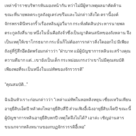
เหล่า​ข้าราชบริพาร​หัน​มองหน้า​กัน​ ทว่า​ไม่มีผู้​หา​เหตุผล​มาคัดค้าน​
ขณะที่​นายพล​ตระกูล​ถังดู​เคร่งขรึม​และ​ไม่กล่าว​สิ่งใด​ ครา​นี้​องค์​
จักรพรรดินี​ทรง​กริ้ว​เรื่อง​หลิน​มู่อวี่​มาก​ กระทั่ง​ตัดสิน​ประหาร​นายพล​
ตระกูล​ถังสี่นาย​ หนึ่ง​ใน​นั้น​คือ​ถังจั่ว​ซึ่งเป็น​ญาติ​คนสนิท​ของ​ถังหลาน​ จึง
เป็นเหตุให้​เขา​โกรธ​มาก​ กระนั้น​ก็​ไม่ต้องการ​กล่าว​สิ่งใด​ออก​ไป​ มีเพียง​
ถังลู่​ที่​รู้สึก​อึดอัด​พร้อม​กล่าวว่า​ “ฝ่าบาท​ แม้ผู้บัญชาการ​หลิน​จะสร้าง​คุณ
ความดี​มาก​ แต่​…เขา​ยัง​เป็น​เด็ก​ กระหม่อม​เกรง​ว่า​เขา​ไม่มีคุณสมบัติ​
เพียง​พอที่จะ​เป็นหนึ่ง​ใน​แม่ทัพ​ของ​จักรวรรดิ​”
“คุณสมบัติ​…”
ฉิน​อิน​หัวเราะ​ก่อน​กล่าวว่า​ “เหล่า​แม่ทัพ​ใน​หอ​ห​ลิง​หยุ​น​ เซี่ยง​เห​วิน​เทียน​
อายุ​ยี่​สิบเอ็ด​ปี​ หลัว​ตง​ไห​อายุ​ยี่สิบ​สี่ปี​ ส่วน​เฟิงอี้​เฉิงอายุ​ยี่สิบ​เจ็ด​ปี​ ขณะนี้​
ผู้บัญชาการ​หลิน​อายุ​ยี่สิบ​หก​ปี​ เหตุใด​จึงไม่ได้​? เอาล่ะ​ เชิญอ่าน​สาร​
ขนนก​จากห​ลิง​หนาน​ของ​กบฏ​จักรวรรดิ​อี้​เหอ​”