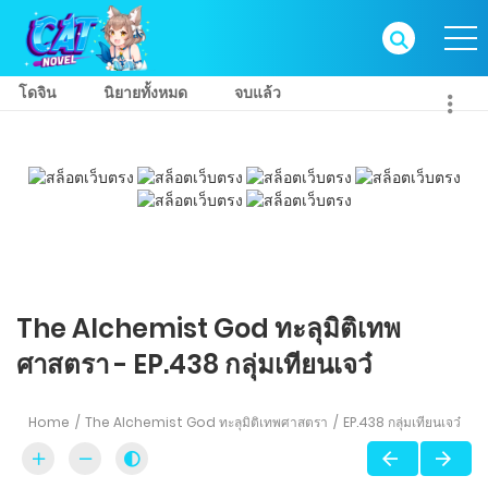
โดจิน
นิยายทั้งหมด
จบแล้ว
The Alchemist God ทะลุมิติเทพ
ศาสตรา - EP.438 กลุ่มเทียนเจว๋
Home
The Alchemist God ทะลุมิติเทพศาสตรา
EP.438 กลุ่มเทียนเจว๋