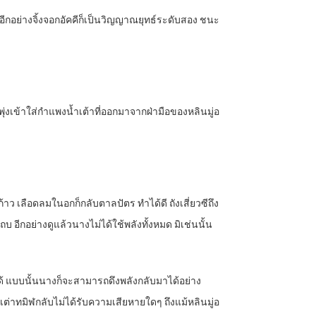
ั้น อีกอย่างจิ้งจอกอัคคีก็เป็นวิญญาณยุทธ์ระดับสอง ชนะ
นพุ่งเข้าใส่กำแพงน้ำเต้าที่ออกมาจากฝ่ามือของหลินมู่อ
้าว เลือดลมในอกก็กลับตาลปัตร ทำได้ดี ถังเสี่ยวซีถึง
อีกอย่างดูแล้วนางไม่ได้ใช้พลังทั้งหมด มิเช่นนั้น
ได้ แบบนั้นนางก็จะสามารถดึงพลังกลับมาได้อย่าง
องเต่าทมิฬกลับไม่ได้รับความเสียหายใดๆ ถึงแม้หลินมู่อ