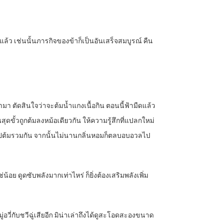
่งแล้ว เช่นนั้นภารกิจของข้าก็เป็นอันเสร็จสมบูรณ์ คืน
มา ตัดสินใจว่าจะต้มน้ำแกงเนื้อกิน ตอนนี้ฟ้ามืดแล้ว
ดขั้วถูกต้มลงหม้อเดียวกัน ให้ความรู้สึกที่แปลกใหม่
นลงไปต้มรวมกัน จากนั้นไม่นานกลิ่นหอมก็ตลบอบอวลไป
ช่น้อย ดูดซับพลังมากเท่าไหร่ ก็ยิ่งต้องเสริมพลังเพิ่ม
อวี่กับชวีฉู่เสียอีก มิน่าเล่าถึงได้ดูสะโอดสะองขนาด