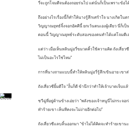
วี่จะถูกโจมตีจนต้องถอยร่นไป แต่นั่นก็เป็นเพราะข้
ถึงอย่างไรเรื่องนี้ก็ทำให้นางรู้สึกเศร้าใจ นางเกิดใน
วิญญาณยุทธ์จิ้งจอกอัคคีนี้ ยกเว้นตนเองผู้เดียว นี่
ตอนนี้ วิญญาณยุทธ์ระดับสองของตนทำได้แค่โจมตีเสมอกั
แต่ว่า เมื่อเห็นหลินมู่อวี่ขมวดคิ้วใช้ความคิด ถังเสี่ย
ไม่เป็นอะไรใช่ไหม”
การที่นางถามแบบนี้ทำให้หลินมู่อวี่รู้สึกเขินอาย เ
ถังเสี่ยวซียิ้มดีใจ “งั้นก็ดี ข้านึกว่าทำให้เจ้าบาดเจ็บแล้
ชวีฉู่ที่อยู่ด้านข้างเอ่ยว่า “พลังของเจ้าหนูนี่ไม่ก
ทำร้ายเขา เห็นทีคงจะไม่ง่ายอีกต่อไป”
ถังเสี่ยวซีแลบลิ้นออกมา “ข้าไม่ได้คิดจะทำร้ายเขานะ