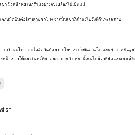
เขา ผิวหน้าหยาบกร้านอย่างกับเปลือกไม้เป็นแน่
ีบาตกับมีดบินต่ออีกหลายชั่วโมง จากนั้นเขาก็ดำลงไปยังที่ก้นทะเลสาบ
สึกได้ว่าบริเวณโดยรอบไม่มีภยันอันตรายใดๆ เขาก็เดินตามไป และพบว่าหลินมู
อหนึ่ง ภายใต้แสงจันทร์ที่สาดส่อง ดอกบัวเหล่านี้เต็มไปด้วยสีสันและเสน่ห์ที
สี 2"