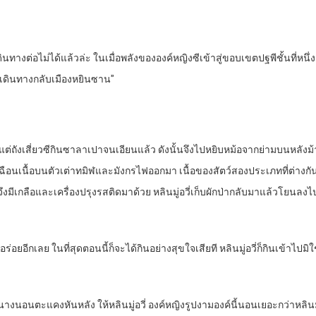
งเดินทางต่อไม่ได้แล้วล่ะ ในเมื่อพลังขององค์หญิงซีเข้าสู่ขอบเขตปฐพีชั้นที่หนึ
อยรีบเดินทางกลับเมืองหยินซาน”
แต่ถังเสี่ยวซีกินซาลาเปาจนเอียนแล้ว ดังนั้นจึงไปหยิบหม้อจากย่ามบนหลังม้า
เฉือนเนื้อบนตัวเต่าทมิฬและมังกรไฟออกมา เนื้อของสัตว์สองประเภทที่ต่างกันสุ
ๆ จึงมีเกลือและเครื่องปรุงรสติดมาด้วย หลินมู่อวี่เก็บผักป่ากลับมาแล้วโย
อร่อยอีกเลย ในที่สุดตอนนี้ก็จะได้กินอย่างสุขใจเสียที หลินมู่อวี่ก็กินเข้าไปมิใ
นางนอนตะแคงหันหลัง ให้หลินมู่อวี่ องค์หญิงรูปงามองค์นี้นอนเยอะกว่าหลินมู่