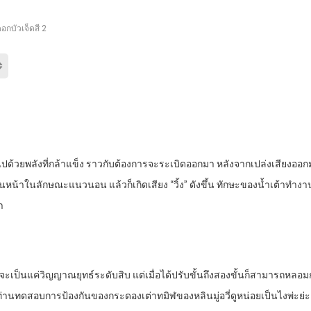
อกบัวเจ็ดสี 2
ี่ยมไปด้วยพลังที่กล้าแข็ง ราวกับต้องการจะระเบิดออกมา หลังจากเปล่งเสียงออกม
นหน้าในลักษณะแนวนอน แล้วก็เกิดเสียง “วิ้ง” ดังขึ้น ทักษะของน้ำเต้าทำง
า
งเจ้าจะเป็นแค่วิญญาณยุทธ์ระดับสิบ แต่เมื่อได้ปรับขั้นถึงสองขั้นก็สามารถหล
องท่านทดสอบการป้องกันของกระดองเต่าทมิฬของหลินมู่อวี่ดูหน่อยเป็นไงพ่ะย่ะ