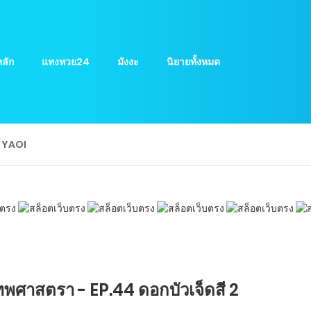
ลัก
แทงหวย24
มังงะ
นิยายทั้งหมด
ย YAOI
พศาสตรา - EP.44 ดอกบัวเจ็ดสี 2