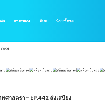
ลัก
แทงหวย24
มังงะ
นิยายทั้งหมด
ย YAOI
พศาสตรา - EP.442 ส่งเสบียง