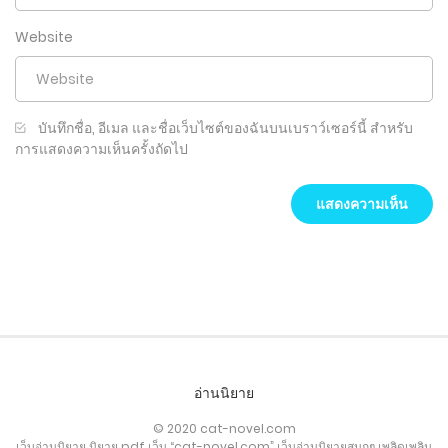
Website
บันทึกชื่อ, อีเมล และชื่อเว็บไซต์ของฉันบนเบราว์เซอร์นี้ สำหรับ
การแสดงความเห็นครั้งถัดไป
อ่านนิยาย
© 2020 cat-novel.com
เว็บอ่านนิยาย นิยาย pdf เว็บ “cat-novel.com” เว็บอ่านนิยายสนุกๆ เพลิดเพลิน