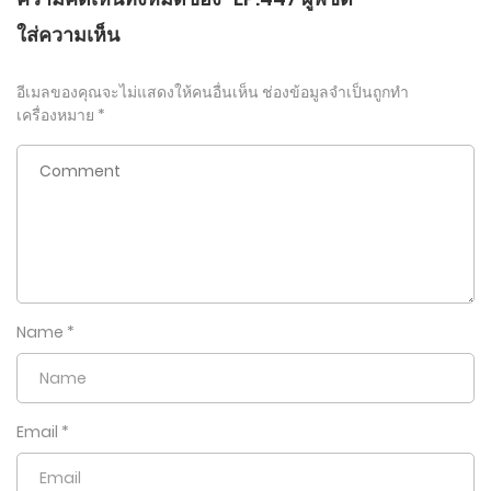
ใส่ความเห็น
อีเมลของคุณจะไม่แสดงให้คนอื่นเห็น
ช่องข้อมูลจำเป็นถูกทำ
เครื่องหมาย
*
Name
*
Email
*