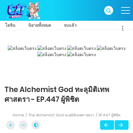
โดจิน
นิยายทั้งหมด
จบแล้ว
The Alchemist God ทะลุมิติเทพ
ศาสตรา - EP.447 ผู้พิชิต
Home
The Alchemist God ทะลุมิติเทพศาสตรา
EP.447 ผู้พิชิต