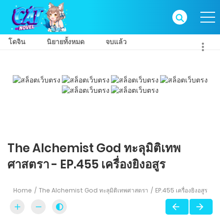
โดจิน
นิยายทั้งหมด
จบแล้ว
The Alchemist God ทะลุมิติเทพ
ศาสตรา - EP.455 เครื่องยิงอสูร
Home
The Alchemist God ทะลุมิติเทพศาสตรา
EP.455 เครื่องยิงอสูร