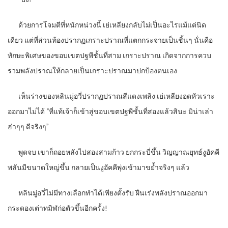
ด้วยการโจมตีที่หนักหน่วงนี้ เย่เหลียงกลับไม่เป็นอะไรแม้แต่นิด
เดียว แต่ที่ส่วนท้องปรากฏเกราะปราณที่แตกกระจายเป็นชิ้นๆ นั่นคือ
ทักษะพิเศษของขอบเขตปฐพีชั้นที่สาม เกราะปราณ เกิดจากการควบ
รวมพลังปราณให้กลายเป็นเกราะปราณมาปกป้องตนเอง
เห็นร่างของหลินมู่อวี่ปรากฏปราณสีแดงเพลิง เย่เหลียงอดหัวเราะ
ออกมาไม่ได้ “ที่แท้เจ้าก็เข้าสู่ขอบเขตปฐพีชั้นที่สองแล้วสินะ มิน่าเล่า
ฮ่าๆๆ ดีจริงๆ”
พูดจบ เขาก็ถอยหลังไปสองสามก้าว ยกกระบี่ขึ้น วิญญาณยุทธ์งูอัคคี
พลันมีขนาดใหญ่ขึ้น กลายเป็นงูอัคคีพุ่งเข้ามาขย้ำจริงๆ แล้ว
หลินมู่อวี่ไม่มีทางเลือกทำได้เพียงตั้งรับ ฝืนเร่งพลังปราณออกมา
กระดองเต่าทมิฬก่อตัวขึ้นอีกครั้ง!