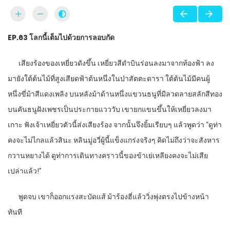
EP.63
โลกนี้เต็มไปด้วยการลอบกัด
เสียงร้องของเหยี่ยวดังขึ้น เหยี่ยวสีดำบินร่อนลงมาจากท้องฟ้า ลง
มายังใต้ต้นไม้ที่สูงเสียดฟ้าต้นหนึ่งในป่าสัตตะดารา ใต้ต้นไม้มีคนผู้
หนึ่งขี่ม้าสีแดงเพลิง บนหลังม้าด้านหนึ่งแขวนธนูที่มีลวดลายสลักสีทอง
บนคันธนูฝังเพชรเป็นประกายแวววับ เขายกแขนขึ้นให้เหยี่ยวลงมา
เกาะ ฟังเจ้าเหยี่ยวตัวนี้ส่งเสียงร้อง จากนั้นจึงยิ้มเรียบๆ แล้วพูดว่า “ดูท่า
คงจะไม่ไกลแล้วสินะ หลินมู่อวี่ผู้นี้แข็งแกร่งจริงๆ คิดไม่ถึงว่าจะสังหาร
กวานหยางได้ ดูท่าการเดินทางคราวนี้ของข้าเย่เหลียงคงจะไม่เสีย
เปล่าแล้ว!”
พูดจบ เขาก็ออกแรงสะบัดแส้ ม้าร้องฮี่แล้ววิ่งพุ่งตรงไปข้างหน้า
ทันที