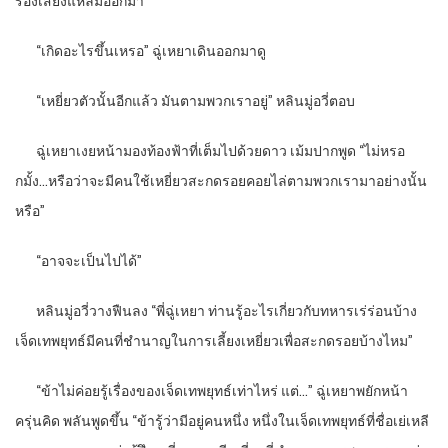
ร้องเสียงแหลมออกมา
“
เกิดอะไรขึ้นเหรอ” ฉู่เหยาเดินออกมาดู
“
เหยี่ยวตัวนั้นอีกแล้ว มันตามพวกเราอยู่” หลินมู่อวี่ตอบ
ฉู่เหยาเงยหน้ามองท้องฟ้าที่เต็มไปด้วยดาว เม้มปากพูด “ไม่หรอ
กมั้ง…หรือว่าจะมีคนใช้เหยี่ยวสะกดรอยคอยไล่ตามพวกเรามาอย่างนั้น
หรือ”
“
อาจจะเป็นไปได้”
หลินมู่อวี่วางฟืนลง “พี่ฉู่เหยา ท่านรู้อะไรเกี่ยวกับทหารเร่ร่อนบ้าง
เจ็ดเทพยุทธ์มีคนที่ชำนาญในการเลี้ยงเหยี่ยวเพื่อสะกดรอยบ้างไหม”
“
ข้าไม่ค่อยรู้เรื่องของเจ็ดเทพยุทธ์เท่าไหร่ แต่…” ฉู่เหยาพยักหน้า
ครุ่นคิด พลันพูดขึ้น “ข้ารู้ว่ามีอยู่คนหนึ่ง หนึ่งในเจ็ดเทพยุทธ์ที่ชื่อเย่เหลี