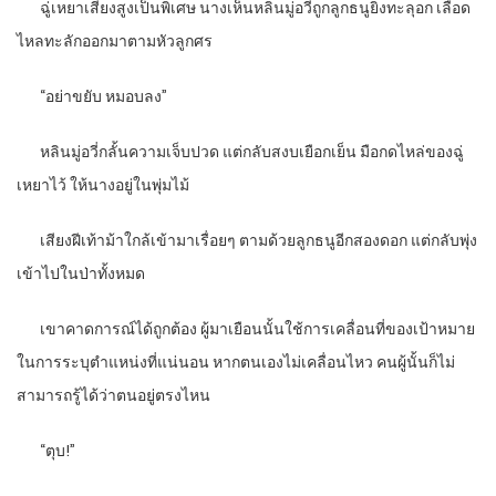
ฉู่เหยาเสียงสูงเป็นพิเศษ นางเห็นหลินมู่อวี่ถูกลูกธนูยิงทะลุอก เลือด
ไหลทะลักออกมาตามหัวลูกศร
“
อย่าขยับ หมอบลง”
หลินมู่อวี่กลั้นความเจ็บปวด แต่กลับสงบเยือกเย็น มือกดไหล่ของฉู่
เหยาไว้ ให้นางอยู่ในพุ่มไม้
เสียงฝีเท้าม้าใกล้เข้ามาเรื่อยๆ ตามด้วยลูกธนูอีกสองดอก แต่กลับพุ่ง
เข้าไปในป่าทั้งหมด
เขาคาดการณ์ได้ถูกต้อง ผู้มาเยือนนั้นใช้การเคลื่อนที่ของเป้าหมาย
ในการระบุตำแหน่งที่แน่นอน หากตนเองไม่เคลื่อนไหว คนผู้นั้นก็ไม่
สามารถรู้ได้ว่าตนอยู่ตรงไหน
“
ตุบ!”