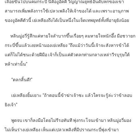
เลื้อยขึ้นไปบนคมกระบี่ นี่คืองูอัคคี วิญญาณยุทธ์อันดับหกของเขา
สามารถเพิ่มพลังการใช้เปลวเพลิงให้เจ้าของได้ และเพราะอานุภาพ
ของงูอัคคีตัวนี้ เย่เหลียงถึงได้เป็นหนึ่งในเจ็ดเทพยุทธ์ทั้งที่อายุยังน้อย
หลินมู่อวี่รู้สึกแค่หายใจลำบากขึ้นเรื่อยๆ ลมหายใจหนักอึ้ง มือชวายก
กระบี่ขึ้นแล้วเงยหน้ามองเย่เหลียง “ถึงแม้ว่าวันนี้เจ้าจะสังหารข้าได้
แต่ก็ไม่ได้ชนะด้วยฝีมือ เจ้าก็เป็นแค่ตัวตลกท่ามกลางเหล่าวีรบุรุษใต้
หล้าเท่านั้น”
“
ตลกสิ้นดี!”
เย่เหลียงยิ้มเยาะ “ถ้าตอนนี้ข้าฆ่าเจ้าซะ แล้วใครจะรู้ล่ะว่าข้าลอบ
ยิงเจ้า”
พูดจบ เขาก็ลงมือโดยไม่รีรอทันที พุ่งกระโจนเข้ามา หลินมู่อวี่มอง
ไม่เห็นร่างเย่เหลียง เห็นแต่เปลวเพลิงที่มีปราณกระบี่พุ่งเข้ามา