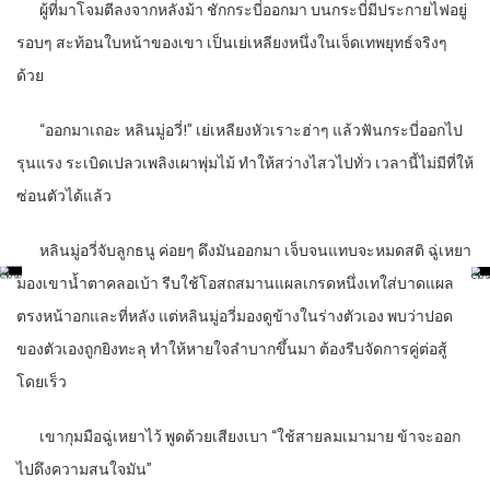
ผู้ที่มาโจมตีลงจากหลังม้า ชักกระบี่ออกมา บนกระบี่มีประกายไฟอยู่
รอบๆ สะท้อนใบหน้าของเขา เป็นเย่เหลียงหนึ่งในเจ็ดเทพยุทธ์จริงๆ
ด้วย
“
ออกมาเถอะ หลินมู่อวี่!” เย่เหลียงหัวเราะฮ่าๆ แล้วฟันกระบี่ออกไป
รุนแรง ระเบิดเปลวเพลิงเผาพุ่มไม้ ทำให้สว่างไสวไปทั่ว เวลานี้ไม่มีที่ให้
ซ่อนตัวได้แล้ว
หลินมู่อวี่จับลูกธนู ค่อยๆ ดึงมันออกมา เจ็บจนแทบจะหมดสติ ฉู่เหยา
มองเขาน้ำตาคลอเบ้า รีบใช้โอสถสมานแผลเกรดหนึ่งเทใส่บาดแผล
ตรงหน้าอกและที่หลัง แต่หลินมู่อวี่มองดูข้างในร่างตัวเอง พบว่าปอด
ของตัวเองถูกยิงทะลุ ทำให้หายใจลำบากขึ้นมา ต้องรีบจัดการคู่ต่อสู้
โดยเร็ว
เขากุมมือฉู่เหยาไว้ พูดด้วยเสียงเบา “ใช้สายลมเมามาย ข้าจะออก
ไปดึงความสนใจมัน”