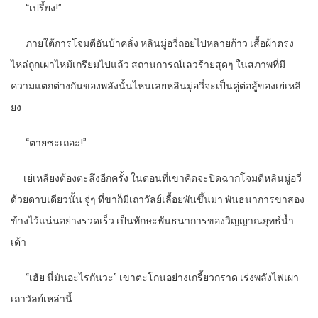
“
เปรี้ยง!”
ภายใต้การโจมตีอันบ้าคลั่ง หลินมู่อวี่ถอยไปหลายก้าว เสื้อผ้าตรง
ไหล่ถูกเผาไหม้เกรียมไปแล้ว สถานการณ์เลวร้ายสุดๆ ในสภาพที่มี
ความแตกต่างกันของพลังนั้นไหนเลยหลินมู่อวี่จะเป็นคู่ต่อสู้ของเย่เหลี
ยง
“
ตายซะเถอะ!”
เย่เหลียงต้องตะลึงอีกครั้ง ในตอนที่เขาคิดจะปิดฉากโจมตีหลินมู่อวี่
ด้วยดาบเดียวนั้น จู่ๆ ที่ขาก็มีเถาวัลย์เลื้อยพันขึ้นมา พันธนาการขาสอง
ข้างไว้แน่นอย่างรวดเร็ว เป็นทักษะพันธนาการของวิญญาณยุทธ์น้ำ
เต้า
“
เฮ้ย นี่มันอะไรกันวะ” เขาตะโกนอย่างเกรี้ยวกราด เร่งพลังไฟเผา
เถาวัลย์เหล่านี้