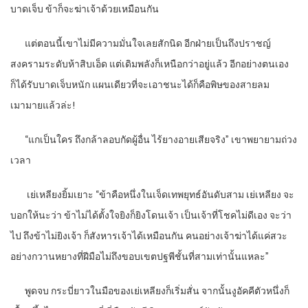
บาดเจ็บ ข้าก็จะฆ่าเจ้าด้วยเหมือนกัน
แต่ตอนนี้เขาไม่มีความมั่นใจเลยสักนิด อีกฝ่ายเป็นถึงปราชญ์
สงครามระดับห้าสิบเอ็ด แต่เดิมพลังก็เหนือกว่าอยู่แล้ว อีกอย่างตนเอง
ก็ได้รับบาดเจ็บหนัก แผนเดียวที่จะเอาชนะได้ก็คือพิษของสายลม
เมามายแล้วล่ะ!
“
แกเป็นใคร ถึงกล้าลอบกัดผู้อื่น ไร้ยางอายเสียจริง” เขาพยายามถ่วง
เวลา
เย่เหลียงยิ้มเยาะ “ข้าคือหนึ่งในเจ็ดเทพยุทธ์อันดับสาม เย่เหลียง จะ
บอกให้นะว่า ข้าไม่ได้ตั้งใจยิงก็ยิงโดนเจ้า เป็นเจ้าที่โชคไม่ดีเอง จะว่า
ไป ถึงข้าไม่ยิงเจ้า ก็สังหารเจ้าได้เหมือนกัน คนอย่างเจ้าฆ่าได้แค่สวะ
อย่างกวานหยางที่ฝีมือไม่ถึงขอบเขตปฐพีชั้นที่สามเท่านั้นแหละ”
พูดจบ กระบี่ยาวในมือของเย่เหลียงก็เริ่มสั่น จากนั้นงูอัคคีตัวหนึ่งก็