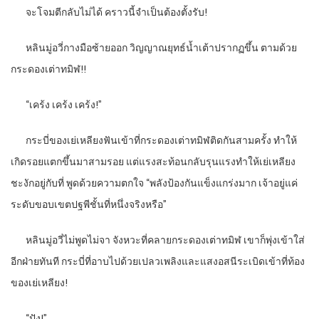
จะโจมตีกลับไม่ได้ คราวนี้จำเป็นต้องตั้งรับ!
หลินมู่อวี่กางมือซ้ายออก วิญญาณยุทธ์น้ำเต้าปรากฏขึ้น ตามด้วย
กระดองเต่าทมิฬ!!
“
เคร้ง เคร้ง เคร้ง!”
กระบี่ของเย่เหลียงฟันเข้าที่กระดองเต่าทมิฬติดกันสามครั้ง ทำให้
เกิดรอยแตกขึ้นมาสามรอย แต่แรงสะท้อนกลับรุนแรงทำให้เย่เหลียง
ชะงักอยู่กับที่ พูดด้วยความตกใจ “พลังป้องกันแข็งแกร่งมาก เจ้าอยู่แค่
ระดับขอบเขตปฐพีชั้นที่หนึ่งจริงหรือ”
หลินมู่อวี่ไม่พูดไม่จา จังหวะที่คลายกระดองเต่าทมิฬ เขาก็พุ่งเข้าใส่
อีกฝ่ายทันที กระบี่ที่อาบไปด้วยเปลวเพลิงและแสงอสนีระเบิดเข้าที่ท้อง
ของเย่เหลียง!
“
ปัง!”