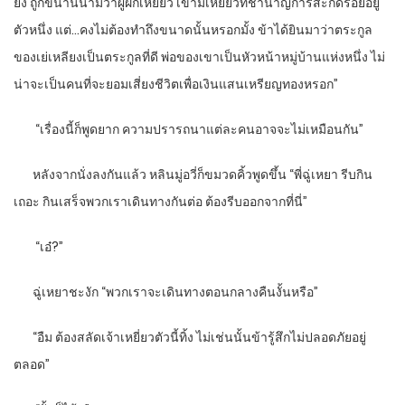
ยง ถูกขนานนามว่าผู้ฝึกเหยี่ยว เขามีเหยี่ยวที่ชำนาญการสะกดรอยอยู่
ตัวหนึ่ง แต่…คงไม่ต้องทำถึงขนาดนั้นหรอกมั้ง ข้าได้ยินมาว่าตระกูล
ของเย่เหลียงเป็นตระกูลที่ดี พ่อของเขาเป็นหัวหน้าหมู่บ้านแห่งหนึ่ง ไม่
น่าจะเป็นคนที่จะยอมเสี่ยงชีวิตเพื่อเงินแสนเหรียญทองหรอก”
“
เรื่องนี้ก็พูดยาก ความปรารถนาแต่ละคนอาจจะไม่เหมือนกัน”
หลังจากนั่งลงกันแล้ว หลินมู่อวี่ก็ขมวดคิ้วพูดขึ้น “พี่ฉู่เหยา รีบกิน
เถอะ กินเสร็จพวกเราเดินทางกันต่อ ต้องรีบออกจากที่นี่”
“
เอ๋
?”
ฉู่เหยาชะงัก “พวกเราจะเดินทางตอนกลางคืนงั้นหรือ”
“
อืม ต้องสลัดเจ้าเหยี่ยวตัวนี้ทิ้ง ไม่เช่นนั้นข้ารู้สึกไม่ปลอดภัยอยู่
ตลอด”