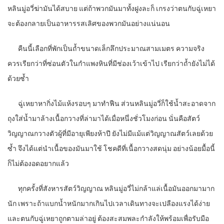
หลินมู่อวี่ฆ่ามันได้สบาย แต่ถ้าพวกมันมาทั้งฝูงละก็ เกรงว่าตนกับฉู่เหยา
จะต้องกลายเป็นอาหารรสเลิศของพวกมันอย่างแน่นอน
คืนนี้เลือกที่พักเป็นถ้ำขนาดเล็กลึกประมาณสามเมตร ความจริง
ควรเรียกว่าที่ซ่อนตัวในกำแพงหินที่มีช่องเว้าเข้าไป เรียกว่าถ้ำยังไม่ได้
ด้วยซ้ำ
ฉู่เหยาหากิ่งไม้แห้งรอบๆ มาทำฟืน ส่วนหลินมู่อวี่ก็ใช้น้ำสะอาดจาก
ถุงใส่น้ำมาล้างเนื้อกวางที่ล่ามาได้เมื่อหนึ่งชั่วโมงก่อน นั่นคือสัตว์
วิญญาณกวางตัวผู้ที่มีอายุเพียงห้าปี ยังไม่มีแม้แต่วิญญาณสัตว์เลยด้วย
ซ้ำ จึงได้แต่นำเนื้อของมันมาใช้ โชคดีที่เนื้อกวางสดนุ่ม อย่างน้อยมื้อนี้
ก็ไม่ต้องอดอยากแล้ว
ทุกครั้งที่สังหารสัตว์วิญญาณ หลินมู่อวี่ไม่กล้าแล่เนื้อมันออกมามาก
นัก เพราะถ้าแบกน้ำหนักมากเกินไปเวลาเดินทางจะเปลืองแรงได้ง่าย
และตนกับฉู่เหยาถูกตามล่าอยู่ ต้องสะสมพละกำลังให้พร้อมเพื่อรับมือ