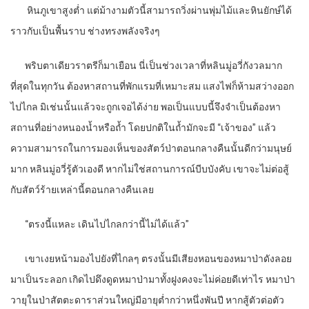
หินภูเขาสูงต่ำ แต่ม้างามตัวนี้สามารถวิ่งผ่านพุ่มไม้และหินยักษ์ได้
ราวกับเป็นพื้นราบ ช่างทรงพลังจริงๆ
พริบตาเดียวราตรีก็มาเยือน นี่เป็นช่วงเวลาที่หลินมู่อวี่กังวลมาก
ที่สุดในทุกวัน ต้องหาสถานที่พักแรมที่เหมาะสม แสงไฟก็ห้ามสว่างออก
ไปไกล มิเช่นนั้นแล้วจะถูกเจอได้ง่าย พอเป็นแบบนี้จึงจำเป็นต้องหา
สถานที่อย่างหนองน้ำหรือถ้ำ โดยปกติในถ้ำมักจะมี “เจ้าของ” แล้ว
ความสามารถในการมองเห็นของสัตว์ป่าตอนกลางคืนนั้นดีกว่ามนุษย์
มาก หลินมู่อวี่รู้ตัวเองดี หากไม่ใช่สถานการณ์บีบบังคับ เขาจะไม่ต่อสู้
กับสัตว์ร้ายเหล่านี้ตอนกลางคืนเลย
“
ตรงนี้แหละ เดินไปไกลกว่านี้ไม่ได้แล้ว”
เขาเงยหน้ามองไปยังที่ไกลๆ ตรงนั้นมีเสียงหอนของหมาป่าดังลอย
มาเป็นระลอก เกิดไปดึงดูดหมาป่ามาทั้งฝูงคงจะไม่ค่อยดีเท่าไร หมาป่า
วายุในป่าสัตตะดาราส่วนใหญ่มีอายุต่ำกว่าหนึ่งพันปี หากสู้ตัวต่อตัว