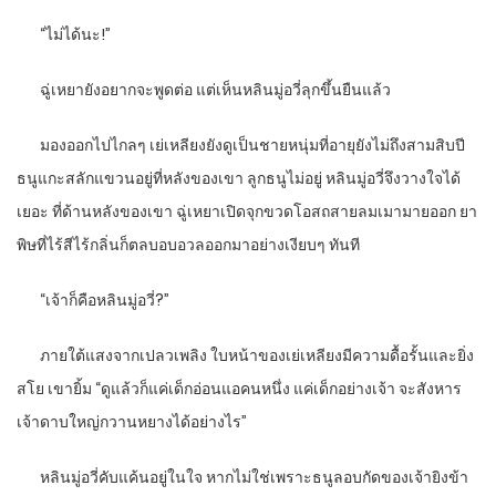
“
ไม่ได้นะ!”
ฉู่เหยายังอยากจะพูดต่อ แต่เห็นหลินมู่อวี่ลุกขึ้นยืนแล้ว
มองออกไปไกลๆ เย่เหลียงยังดูเป็นชายหนุ่มที่อายุยังไม่ถึงสามสิบปี
ธนูแกะสลักแขวนอยู่ที่หลังของเขา ลูกธนูไม่อยู่ หลินมู่อวี่จึงวางใจได้
เยอะ ที่ด้านหลังของเขา ฉู่เหยาเปิดจุกขวดโอสถสายลมเมามายออก ยา
พิษที่ไร้สีไร้กลิ่นก็ตลบอบอวลออกมาอย่างเงียบๆ ทันที
“
เจ้าก็คือหลินมู่อวี่
?”
ภายใต้แสงจากเปลวเพลิง ใบหน้าของเย่เหลียงมีความดื้อรั้นและยิ่ง
สโย เขายิ้ม “ดูแล้วก็แค่เด็กอ่อนแอคนหนึ่ง แค่เด็กอย่างเจ้า จะสังหาร
เจ้าดาบใหญ่กวานหยางได้อย่างไร”
หลินมู่อวี่คับแค้นอยู่ในใจ หากไม่ใช่เพราะธนูลอบกัดของเจ้ายิงข้า