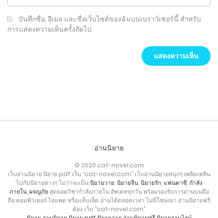
บันทึกชื่อ, อีเมล และชื่อเว็บไซต์ของฉันบนเบราว์เซอร์นี้ สำหรับ
การแสดงความเห็นครั้งถัดไป
อ่านนิยาย
© 2020 cat-novel.com
เว็บอ่านนิยาย นิยาย pdf เว็บ “cat-novel.com” เว็บอ่านนิยายสนุกๆ เพลิดเพลิน
ไปกับนิยายต่างๆ ไม่ว่าจะเป็น
นิยายวาย
,
นิยายจีน
,
นิยายรัก
,
แฟนตาซี
,
กำลัง
ภายใน
,
ผจญภัย
สุดยอดวิชากำลังภายใน อัพเดททุกวัน พร้อมรองรับการอ่านบนมือ
ถือ คอมพิวเตอร์ ไอแพด หรือแท็บเล็ต อ่านได้ตลอดเวลา ไม่มีโฆษณา อ่านนิยายฟรี
ต้อง เว็บ ”cat-novel.com”
นิยาย
อ่านนิยาย
นิยาย pdf
นิยายวาย
อ่านนิยายฟรี
นิยายออนไลน์