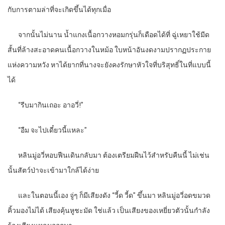
กับการตามล่าที่จะเกิดขึ้นได้ทุกเมื่อ
จากนั้นไม่นาน น้ำแกงเนื้อกวางหอมกรุ่นก็เดือดได้ที่ ฉู่เหยาใช้มีด
สั้นที่ล้างสะอาดคนเนื้อกวางในหม้อ ใบหน้าอันงดงามปรากฏประกาย
แห่งความหวัง หาได้ยากที่นางจะยังคงรักษาหัวใจที่บริสุทธิ์ในที่แบบนี้
ได้
“
รีบมากินเถอะ อาอวี่!”
“
อืม จะไปเดี๋ยวนี้แหละ”
หลินมู่อวี่หอบฟืนเดินกลับมา ต้องเตรียมฝืนไว้สำหรับคืนนี้ ไม่เช่น
นั้นสัตว์ป่าจะเข้ามาใกล้ได้ง่าย
และในตอนนี้เอง จู่ๆ ก็มีเสียงดัง “วี้ด วี้ด” ขึ้นมา หลินมู่อวี่อดขมวด
คิ้วมองไม่ได้ เสียงคุ้นหูชะมัด ใช่แล้ว เป็นเสียงของเหยี่ยวตัวนั้นกำลัง