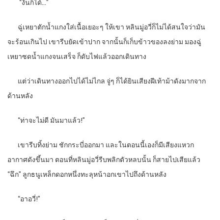
“
งั้นก็ได้…”
ฉู่เหยาตักน้ำแกงใส่เนื้อเยอะๆ ให้เขา หลินมู่อวี่ก็ไม่ได้สนใจว่ามัน
จะร้อนเกินไป เขารีบยัดเข้าปาก จากนั้นก็เก็บข้าวของลงย่าม มองฉู่
เหยาซดน้ำแกงจนเสร็จ ก็ดับไฟแล้วออกเดินทาง
แต่ว่าเดินทางออกไปได้ไม่ไกล จู่ๆ ก็ได้ยินเสียงฝีเท้าม้าดังมากจาก
ด้านหลัง
“
ท่าจะไม่ดี มันมาแล้ว!”
เขารีบทิ้งย่าม ชักกระบี่ออกมา และในตอนนี้เองก็มีเสียงแหวก
อากาศดังขึ้นมา ตอนที่หลินมู่อวี่รีบพลิกตัวหลบนั้น ก็สายไปเสียแล้ว
“ฉึก” ลูกธนูเหล็กดอกหนึ่งทะลุหน้าอกเขาไปถึงด้านหลัง
“
อาอวี่!”