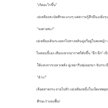
“
เกิดอะไรขึ้น”
เย่เหลียงสะบัดศีรษะแรงๆ แต่ความรู้สึกมึนงงยิ่งรุน
“
จงตายซะ!”
เย่เหลียงเดินกะเผลกไปทางหลินมู่อวี่อยู่ในพงหญ
ในตอนนี้เอง เสียงแหวกอากาศก็ดังขึ้น “ฉึก ฉึก” เข
ใต้แสงจากเปลวเพลิง ฉู่เหยารีบพุ่งออกมา จับกระบี
“
ฉัวะ!”
เลือดสาดกระจายไปทั่ว เย่เหลียงหนึ่งในเจ็ดเทพยุท
ศีรษะร่วงลงพื้น!