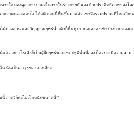
 ผ่อนลมหายใจ มองดูอาการบาดเจ็บภายในร่างกายตัวเอง ด้วยประสิทธิภาพของโอ
งเพราะว่าตนเองสลบไม่ได้สติ ตอนนี้ฟื้นขึ้นมาแล้ว เขาจึงรวมปราณที่ไหลเวี
พลังได้บางส่วน และวิญญาณยุทธ์น้ำเต้าก็ฟื้นฟูปราณและส่งเข้าร่างกายของเขาอย่
ด้แล้ว อย่างไรเสียก็เป็นผู้ฝึกยุทธ์ขอบเขตปฐพีชั้นที่สอง ก็ควรจะมีความสามา
้น นั่นเป็นอาวุธของเย่เหลียง
ี้ อาอวี่ก็คงไม่เจ็บหนักขนาดนี้!”