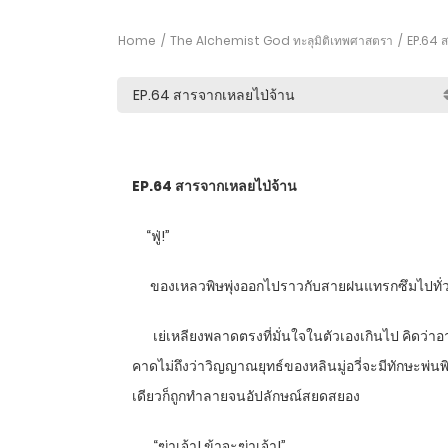
Home
The Alchemist God ทะลุมิติเทพศาสตรา
EP.64 ส
EP.64
สารจากเหลยไป่จ้าน
“
ฟู่!”
ของเหลวพิษพุ่งออกไปราวกับสายฝนแทรกซึมไปทั่วร
เย่เหลียงพลาดตรงที่มั่นใจในตัวเองเกินไป คิดว่าอา
คาดไม่ถึงว่าวิญญาณยุทธ์ของหลินมู่อวี่จะมีทักษะพ่นพ
เดียวก็ถูกทำลายจนอัปลักษณ์สยดสยอง
“
ฆ่าเจ้า! ข้าจะฆ่าเจ้า!”