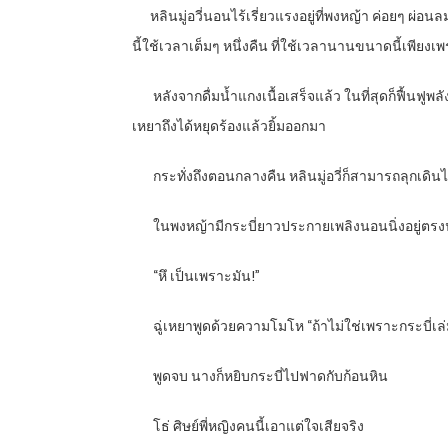
หลินมู่อวี่นอนไร้เรี่ยวแรงอยู่ที่พงหญ้า ค่อยๆ
นี้ใช้เวลาเต็มๆ หนึ่งคืน ที่ใช้เวลานานขนาดนี้เพีย
หลังจากดื่มน้ำแกงเนื้อเสร็จแล้ว ในที่สุดก็ฟื้นฟู
เหยาถึงได้หยุดร้องแล้วยิ้มออกมา
กระทั่งถึงตอนกลางคืน หลินมู่อวี่ก็สามารถลุกเดินไ
ในพงหญ้ามีกระบี่ยาวประกายเพลิงนอนนิ่งอยู่ตรงนั
“
หึ เป็นเพราะมัน!”
ฉู่เหยาพูดด้วยความโมโห “ถ้าไม่ใช่เพราะกระบี่เล่มน
พูดจบ นางก็หยิบกระบี่ไปฟาดกับก้อนหิน
โธ่ ศิษย์พี่หญิงคนนี้เอาแต่ใจเสียจริง