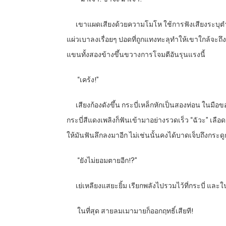
เขาแผดเสียงด้วยความโมโห ใช้การฟังเสียงระบุตำแห
แผ่วเบาลงเรื่อยๆ ปอดที่ถูกแทงทะลุทำให้เขาใกล้จะถึงข
แขนทั้งสองข้างขึ้นขวางการโจมตีอันรุนแรงนี้
“
เคร้ง!”
เสียงก้องดังขึ้น กระบี่เหล็กหักเป็นสองท่อน ในมือของ
กระบี่สีแดงเพลิงก็ฟันเข้ามาอย่างรวดเร็ว “ฉัวะ” เลือด
ให้มันฟันลึกลงมาอีก ไม่เช่นนั้นคงได้บาดเจ็บถึงกระดู
“
ยังไม่ยอมตายอีก!
?”
เย่เหลียงแสยะยิ้ม เรียกพลังไปรวมไว้ที่กระบี่ และใน
ในที่สุด สายลมเมามายก็ออกฤทธิ์เสียที!