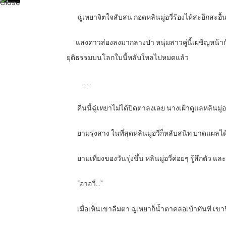
ฉู่เหยาจิตใจสับสน กอดหลินมู่อวี่ร้องไห้สะอึกสะอ
แสงดาวส่องลงมากลางป่า หนุ่มสาวคู่นี้เผชิญหน้าก
ยุติธรรมบนโลกใบนี้หลับใหลไปหมดแล้ว
…
…
คืนนี้ฉู่เหยาไม่ได้ปิดตาลงเลย นางเฝ้าดูแลหลินมู่อ
ยามรุ่งสาง ในที่สุดหลินมู่อวี่ก็หลับสนิท บาดแผลไ
ยามเที่ยงของวันรุ่งขึ้น หลินมู่อวี่ค่อยๆ รู้สึกตัว แล
“
อาอวี่…”
เมื่อเห็นเขาลืมตา ฉู่เหยาก็น้ำตาคลอเบ้าทันที เ