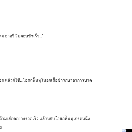
ม อาอวี่ รีบตอบข้าเร็ว…”
มเลือด แล้วก็ใช้…โอสถฟื้นฟูในอกเสื้อข้ารักษาอาการบาด
ห้ามเลือดอย่างรวดเร็ว แล้วหยิบโอสถฟื้นฟูเกรดหนึ่ง
ย