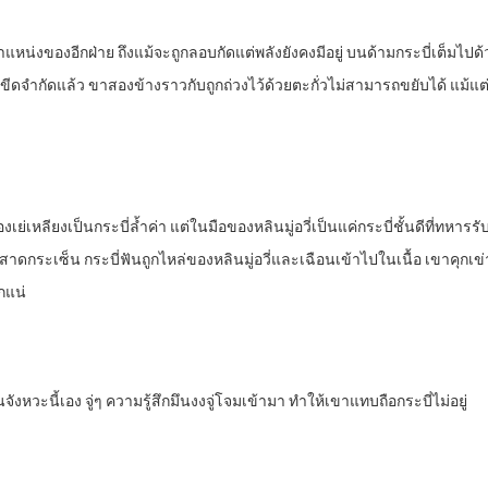
น่งของอีกฝ่าย ถึงแม้จะถูกลอบกัดแต่พลังยังคงมีอยู่ บนด้ามกระบี่เต็มไปด้ว
ีดจำกัดแล้ว ขาสองข้างราวกับถูกถ่วงไว้ด้วยตะกั่วไม่สามารถขยับได้ แม้แต่ฝี
เย่เหลียงเป็นกระบี่ล้ำค่า แต่ในมือของหลินมู่อวี่เป็นแค่กระบี่ชั้นดีที่ทหารรับ
สาดกระเซ็น กระบี่ฟันถูกไหล่ของหลินมู่อวี่และเฉือนเข้าไปในเนื้อ เขาคุกเข่าข
กแน่
จังหวะนี้เอง จู่ๆ ความรู้สึกมึนงงจู่โจมเข้ามา ทำให้เขาแทบถือกระบี่ไม่อยู่