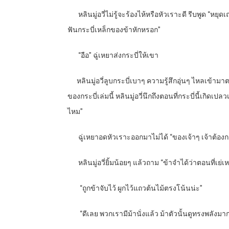
หลินมู่อวี่ไม่รู้จะร้องไห้หรือหัวเราะดี รีบพูด “หยุ
ฟันกระบี่เหล็กของข้าหักหรอก”
“
อือ” ฉู่เหยาส่งกระบี่ให้เขา
หลินมู่อวี่ลูบกระบี่เบาๆ ความรู้สึกอุ่นๆ ไหลเข้าม
ของกระบี่เล่มนี้ หลินมู่อวี่นึกถึงตอนที่กระบี่นี้เกิดเ
ไหม”
ฉู่เหยาอดหัวเราะออกมาไม่ได้ “ของเจ้าๆ เจ้าต้อง
หลินมู่อวี่ยิ้มน้อยๆ แล้วถาม “ข้าจำได้ว่าตอนที่เย่เ
“
ถูกข้าจับไว้ ผูกไว้แถวต้นไม้ตรงโน้นน่ะ”
“
ดีเลย พวกเรามีม้านั่งแล้ว ม้าตัวนั้นดูทรงพลั