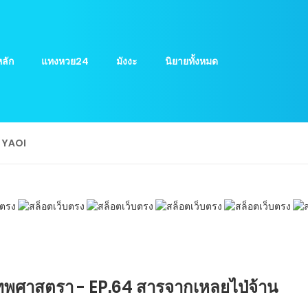
ลัก
แทงหวย24
มังงะ
นิยายทั้งหมด
ย YAOI
ทพศาสตรา - EP.64 สารจากเหลยไป่จ้าน