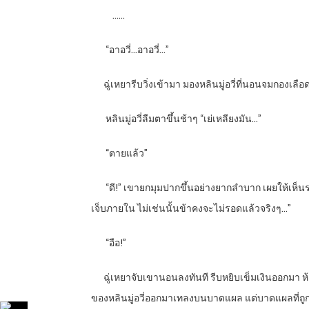
…
…
“
อาอวี่…อาอวี่…”
ฉู่เหยารีบวิ่งเข้ามา มองหลินมู่อวี่ที่นอนจมกองเล
หลินมู่อวี่ลืมตาขึ้นช้าๆ “เย่เหลียงมัน…”
“
ตายแล้ว”
“
ดี!” เขายกมุมปากขึ้นอย่างยากลำบาก เผยให้เห็นรอย
เจ็บภายใน ไม่เช่นนั้นข้าคงจะไม่รอดแล้วจริงๆ…”
“
อือ!”
ฉู่เหยาจับเขานอนลงทันที รีบหยิบเข็มเงินออกมา ห้
ของหลินมู่อวี่ออกมาเทลงบนบาดแผล แต่บาดแผลที่ถูกธน