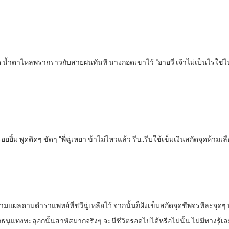
ือด น้ำตาไหลพรากราวกับสายฝนทันที นางกอดเขาไว้ “อาอวี่ เจ้าไม่เป็นไรใช่ไห
ยิ้ม พูดติดๆ ขัดๆ “พี่ฉู่เหยา ข้าไม่ไหวแล้ว รีบ..รีบใช้เข็มเงินสกัดจุดห้า
ามแผลตามตำราแพทย์ที่ชวีฉู่เหลือไว้ จากนั้นก็ฝังเข็มสกัดจุดชีพจรทีละจุดๆ 
ูแทงทะลุอกนั้นสาหัสมากจริงๆ จะมีชีวิตรอดไปได้หรือไม่นั้น ไม่มีทางรู้เล