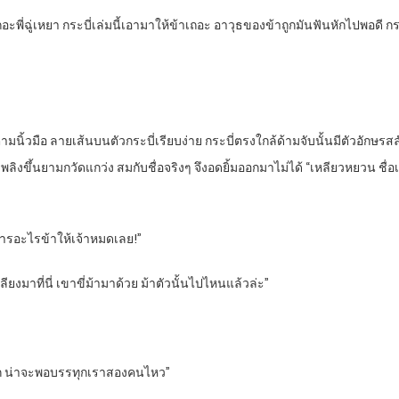
ดเถอะพี่ฉู่เหยา กระบี่เล่มนี้เอามาให้ข้าเถอะ อาวุธของข้าถูกมันฟันหักไปพอดี กระบ
าตามนิ้วมือ ลายเส้นบนตัวกระบี่เรียบง่าย กระบี่ตรงใกล้ด้ามจับนั้นมีตัวอักษรส
ปลวเพลิงขึ้นยามกวัดแกว่ง สมกับชื่อจริงๆ จึงอดยิ้มออกมาไม่ได้ “เหลียวหยวน ชื่อ
การอะไรข้าให้เจ้าหมดเลย!”
หลียงมาที่นี่ เขาขี่ม้ามาด้วย ม้าตัวนั้นไปไหนแล้วล่ะ”
งมาก น่าจะพอบรรทุกเราสองคนไหว”