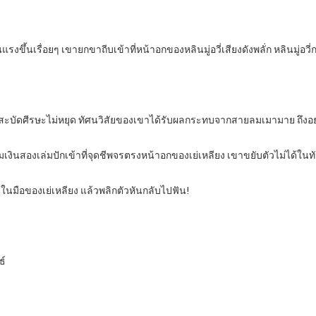
แรงขึ้นเรื่อยๆ เขายกขาถีบเข้าที่หน้าอกของหลินมู่อวี่เสียงดังพลั่ก หลินมู่อวี
้า สะบัดศีรษะไม่หยุด ทัศนวิสัยของเขาได้รับผลกระทบจากสายลมเมามาย ถึงอ
็มเงินสองเล่มปักเข้าที่จุดชีพจรตรงหน้าอกของเย่เหลียง เขาขยับตัวไม่ได้ในทั
่ในมือของเย่เหลียง แล้วพลิกตัวหันกลับไปฟัน!
ธ์