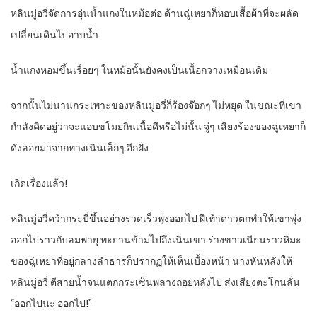
หลินมู่อวี่จัดการอุ่นน้ำแกงในหม้อต่อ ด้านฉู่เหยาก็หอบเสื้อผ้าที่จะผลัด
เปลี่ยนเดินไปอาบน้ำ
น้ำแกงหอมขึ้นเรื่อยๆ ในหม้อนั้นยังคงเป็นเนื้อกวางเหมือนเดิม
จากนั้นไม่นานกระเพาะของหลินมู่อวี่ก็ร้องจ๊อกๆ ไม่หยุด ในขณะที่เขา
กำลังคิดอยู่ว่าจะแอบขโมยกินเนื้อดีหรือไม่นั้น จู่ๆ เสียงร้องของฉู่เหยาก็
ดังลอยมาจากทางเนินเล็กๆ อีกฝั่ง
เกิดเรื่องแล้ว!
หลินมู่อวี่คว้ากระบี่ขึ้นอย่างรวดเร็วพุ่งออกไป ฝีเท้าดาวตกทำให้เขาพุ่ง
ออกไปราวกับลมพายุ ทะยานข้ามไปถึงเนินเขา ร่างขาวเนียนราวหิมะ
ของฉู่เหยาที่อยู่กลางลำธารก็ปรากฏให้เห็นเบื้องหน้า นางหันหลังให้
หลินมู่อวี่ ตีสายน้ำจนแตกกระเซ็นพลางถอยหลังไป ส่งเสียงตะโกนลั่น
“ออกไปนะ ออกไป!”