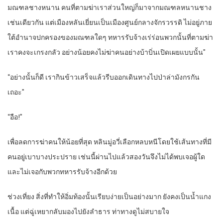
มณฑลชางหนาน คนที่ตามฆ่าเราส่วนใหญ่ก็มาจากมณฑลหนานชาง
เช่นเดียวกัน แต่เมืองหลันเยี่ยนเป็นเมืองศูนย์กลางจักรวรรดิ ไม่อยู่ภาย
ใต้อำนาจปกครองของมณฑลใดๆ ทหารรับจ้างเร่ร่อนพวกนั้นที่ตามฆ่า
เราคงจะเกรงกลัว อย่างน้อยคงไม่ฆ่าคนอย่างบ้าบิ่นเปิดเผยแบบนั้น”
“
อย่างนั้นก็ดี เรากินข้าวเสร็จแล้วรีบออกเดินทางไปป่าล่ามังกรกัน
เถอะ”
“
อือ!”
เพื่อลดการฆ่าคนให้น้อยที่สุด หลินมู่อวี่เลือกหลบหนีโดยใช้เส้นทางที่มี
คนอยู่เบาบางประปราย เช่นนี้ผ่านไปแล้วสองวันจึงไม่ได้พบเจอผู้ใด
และไม่เจอกับพวกทหารรับจ้างอีกด้วย
ช่วงเที่ยง สิ่งที่ทำให้อิ่มท้องนั้นเรียบง่ายเป็นอย่างมาก ยังคงเป็นน้ำแกง
เนื้อ แต่ฉู่เหยากลับมองไปยังลำธาร ท่าทางดูไม่สบายใจ