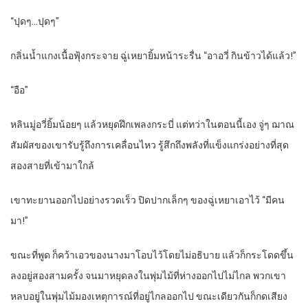
“
ปุดๆ…ปุดๆ”
กลิ่นน้ำแกงเนื้อฟุ้งกระจาย ฉู่เหยายิ้มหน้าระรื่น “อาอวี่ กินข้าวได้แล้ว!”
“
อือ”
หลินมู่อวี่ยิ้มน้อยๆ แล้วหยุดฝึกเพลงกระบี่ แต่ทว่าในตอนนี้เอง จู่ๆ ฌาณ
สัมผัสของเขารับรู้ถึงการเคลื่อนไหว รู้สึกถึงพลังที่แข็งแกร่งอย่างที่สุด
สองสายที่เข้ามาใกล้
เขาทะยานออกไปอย่างรวดเร็ว ปิดปากเล็กๆ ของฉู่เหยาเอาไว้ “มีคน
มา!”
ขณะที่พูด ก็คว้าเอวของนางมาโอบไว้โดยไม่อธิบาย แล้วก็กระโดดขึ้น
ลงอยู่สองสามครั้ง จนมาหยุดลงในพุ่มไม้ที่ห่างออกไปไม่ไกล พวกเขา
หลบอยู่ในพุ่มไม้มองเหตุการณ์ที่อยู่ไกลออกไป ขณะเดียวกันก็กดเสียง