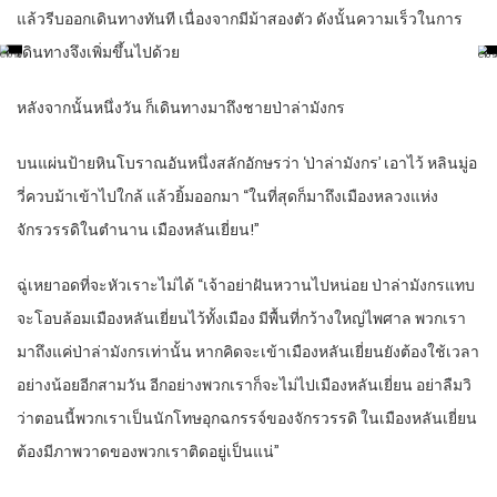
แล้วรีบออกเดินทางทันที เนื่องจากมีม้าสองตัว ดังนั้นความเร็วในการ
เดินทางจึงเพิ่มขึ้นไปด้วย
หลังจากนั้นหนึ่งวัน ก็เดินทางมาถึงชายป่าล่ามังกร
บนแผ่นป้ายหินโบราณอันหนึ่งสลักอักษรว่า ‘ป่าล่ามังกร’ เอาไว้ หลินมู่อ
วี่ควบม้าเข้าไปใกล้ แล้วยิ้มออกมา “ในที่สุดก็มาถึงเมืองหลวงแห่ง
จักรวรรดิในตำนาน เมืองหลันเยี่ยน!”
ฉู่เหยาอดที่จะหัวเราะไม่ได้ “เจ้าอย่าฝันหวานไปหน่อย ป่าล่ามังกรแทบ
จะโอบล้อมเมืองหลันเยี่ยนไว้ทั้งเมือง มีพื้นที่กว้างใหญ่ไพศาล พวกเรา
มาถึงแค่ป่าล่ามังกรเท่านั้น หากคิดจะเข้าเมืองหลันเยี่ยนยังต้องใช้เวลา
อย่างน้อยอีกสามวัน อีกอย่างพวกเราก็จะไม่ไปเมืองหลันเยี่ยน อย่าลืมวิ
ว่าตอนนี้พวกเราเป็นนักโทษอุกฉกรรจ์ของจักรวรรดิ ในเมืองหลันเยี่ยน
ต้องมีภาพวาดของพวกเราติดอยู่เป็นแน่”