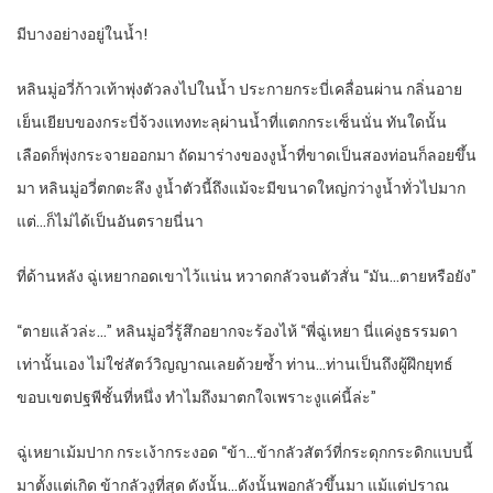
มีบางอย่างอยู่ในน้ำ!
หลินมู่อวี่ก้าวเท้าพุ่งตัวลงไปในน้ำ ประกายกระบี่เคลื่อนผ่าน กลิ่นอาย
เย็นเยียบของกระบี่จ้วงแทงทะลุผ่านน้ำที่แตกกระเซ็นนั่น ทันใดนั้น
เลือดก็พุ่งกระจายออกมา ถัดมาร่างของงูน้ำที่ขาดเป็นสองท่อนก็ลอยขึ้น
มา หลินมู่อวี่ตกตะลึง งูน้ำตัวนี้ถึงแม้จะมีขนาดใหญ่กว่างูน้ำทั่วไปมาก
แต่…ก็ไม่ได้เป็นอันตรายนี่นา
ที่ด้านหลัง ฉู่เหยากอดเขาไว้แน่น หวาดกลัวจนตัวสั่น “มัน…ตายหรือยัง”
“
ตายแล้วล่ะ…” หลินมู่อวี่รู้สึกอยากจะร้องไห้ “พี่ฉู่เหยา นี่แค่งูธรรมดา
เท่านั้นเอง ไม่ใช่สัตว์วิญญาณเลยด้วยซ้ำ ท่าน…ท่านเป็นถึงผู้ฝึกยุทธ์
ขอบเขตปฐพีชั้นที่หนึ่ง ทำไมถึงมาตกใจเพราะงูแค่นี้ล่ะ”
ฉู่เหยาเม้มปาก กระเง้ากระงอด “ข้า…ข้ากลัวสัตว์ที่กระดุกกระดิกแบบนี้
มาตั้งแต่เกิด ข้ากลัวงูที่สุด ดังนั้น…ดังนั้นพอกลัวขึ้นมา แม้แต่ปราณ