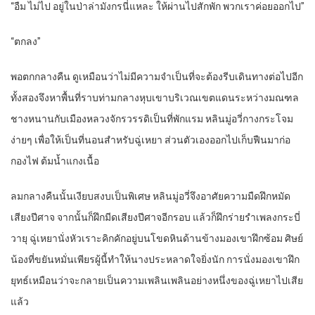
“
อืม ไม่ไป อยู่ในป่าล่ามังกรนี่แหละ ให้ผ่านไปสักพัก พวกเราค่อยออกไป”
“
ตกลง”
พอตกกลางคืน ดูเหมือนว่าไม่มีความจำเป็นที่จะต้องรีบเดินทางต่อไปอีก
ทั้งสองจึงหาพื้นที่ราบท่ามกลางหุบเขาบริเวณเขตแดนระหว่างมณฑล
ชางหนานกับเมืองหลวงจักรวรรดิเป็นที่พักแรม หลินมู่อวี่กางกระโจม
ง่ายๆ เพื่อให้เป็นที่นอนสำหรับฉู่เหยา ส่วนตัวเองออกไปเก็บฟืนมาก่อ
กองไฟ ต้มน้ำแกงเนื้อ
ลมกลางคืนนั้นเงียบสงบเป็นพิเศษ หลินมู่อวี่จึงอาศัยความมืดฝึกหมัด
เสียงปีศาจ จากนั้นก็ฝึกมีดเสียงปีศาจอีกรอบ แล้วก็ฝึกร่ายรำเพลงกระบี่
วายุ ฉู่เหยานั่งหัวเราะคิกคักอยู่บนโขดหินด้านข้างมองเขาฝึกซ้อม ศิษย์
น้องที่ขยันหมั่นเพียรผู้นี้ทำให้นางประหลาดใจยิ่งนัก การนั่งมองเขาฝึก
ยุทธ์เหมือนว่าจะกลายเป็นความเพลินเพลินอย่างหนึ่งของฉู่เหยาไปเสีย
แล้ว