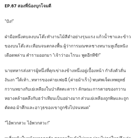
EP.67
สองพี่น้องบุกโจมตี
“
ปัง!”
ฝ่ามือหนึ่งตบลงบนโต๊ะทำงานไม้สีดำอย่างรุนแรง แก้วน้ำชาและข้าว
ของบนโต๊ะสะเทือนจนตกลงพื้น ผู้ว่าการมณฑลชางหนานหูเถี่ยหนิง
เดือดพล่าน คำรามออกมา “เจ้าว่าอะไรนะ พูดอีกทีซิ!”
นายทหารส่งสารผู้หนึ่งที่คุกเข่าลงข้างหนึ่งอยู่เบื้องหน้า กำลังตัวสั่น
งันงก “ใต้เท้า…ทหารของค่ายเฟยฉี (ค่ายม้าเร็ว) พบศพเจ็ดเทพยุทธ์
กวานหยางกับเย่เหลียงในป่าสัตตะดารา ลักษณะการตายของกวาน
หยางคล้ายคลึงกับฮว๋าเทียนเป็นอย่างมาก ส่วนเย่เหลียงถูกพิษและถูก
ตัดคอ ม้าศึกและอาวุธของเขาถูกชิงไปจนหมด”
“
ไอ้พวกสวะ ไอ้พวกสวะ!”