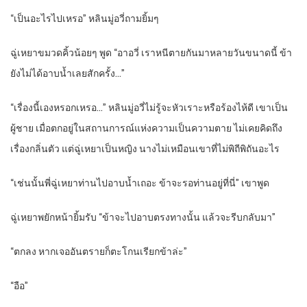
“
เป็นอะไรไปเหรอ” หลินมู่อวี่ถามยิ้มๆ
ฉู่เหยาขมวดคิ้วน้อยๆ พูด “อาอวี่ เราหนีตายกันมาหลายวันขนาดนี้ ข้า
ยังไม่ได้อาบน้ำเลยสักครั้ง…”
“
เรื่องนี้เองหรอกเหรอ…” หลินมู่อวี่ไม่รู้จะหัวเราะหรือร้องไห้ดี เขาเป็น
ผู้ชาย เมื่อตกอยู่ในสถานการณ์แห่งความเป็นความตาย ไม่เคยคิดถึง
เรื่องกลิ่นตัว แต่ฉู่เหยาเป็นหญิง นางไม่เหมือนเขาที่ไม่พิถีพิถันอะไร
“
เช่นนั้นพี่ฉู่เหยาท่านไปอาบน้ำเถอะ ข้าจะรอท่านอยู่ที่นี่” เขาพูด
ฉู่เหยาพยักหน้ายิ้มรับ “ข้าจะไปอาบตรงทางนั้น แล้วจะรีบกลับมา”
“
ตกลง หากเจออันตรายก็ตะโกนเรียกข้าล่ะ”
“
อือ”