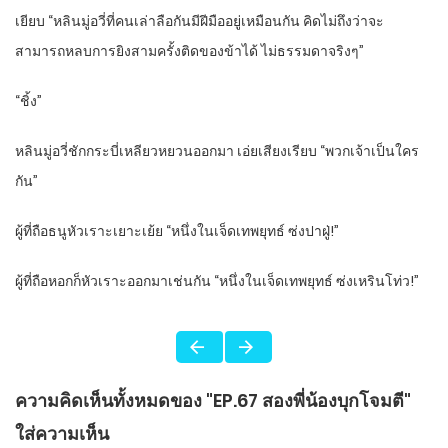
เยียบ “หลินมู่อวี่ที่คนเล่าลือกันมีฝีมืออยู่เหมือนกัน คิดไม่ถึงว่าจะ
สามารถหลบการยิงสามครั้งติดของข้าได้ ไม่ธรรมดาจริงๆ”
“
ชิ้ง”
หลินมู่อวี่ชักกระบี่เหลียวหยวนออกมา เอ่ยเสียงเรียบ “พวกเจ้าเป็นใคร
กัน”
ผู้ที่ถือธนูหัวเราะเยาะเย้ย “หนึ่งในเจ็ดเทพยุทธ์ ซ่งปาฝู่!”
ผู้ที่ถือหอกก็หัวเราะออกมาเช่นกัน “หนึ่งในเจ็ดเทพยุทธ์ ซ่งเหรินโท่ว!”
ความคิดเห็นทั้งหมดของ "EP.67 สองพี่น้องบุกโจมตี"
ใส่ความเห็น