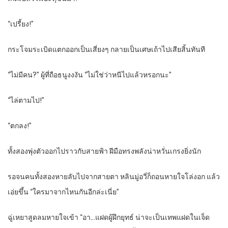
“
เปรี้ยง!”
กระโจมระเบิดแตกออกเป็นเสี่ยงๆ กลายเป็นเศษเถ้าไปเสียสิ้นทันที
“
ไม่มีคน
?”
ผู้ที่ถือธนูงงงัน “ไม่ใช่ว่าหนีไปแล้วหรอกนะ”
“
ไล่ตามไป!”
“
ตกลง!”
ทั้งสองพุ่งตัวออกไปราวกับสายฟ้า ฝีมือทรงพลังน่าหวั่นเกรงยิ่งนัก
รอจนคนทั้งสองหายลับไปจากสายตา หลินมู่อวี่ก็ถอนหายใจโล่งอก แล้ว
เอ่ยขึ้น “ใครมาจากไหนกันอีกล่ะเนี่ย”
ฉู่เหยาสูดลมหายใจเข้า “อา…แฝดผู้ฝึกยุทธ์ น่าจะเป็นเทพแฝดในเจ็ด