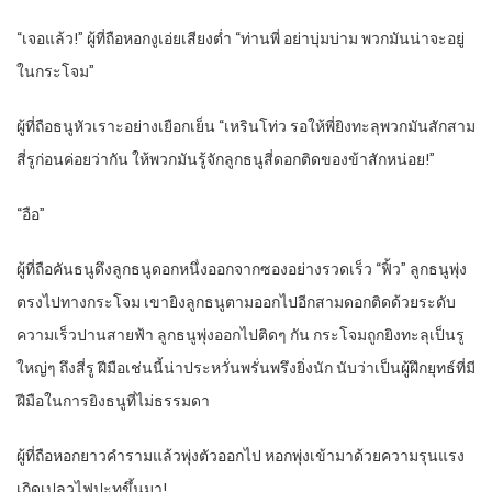
“
เจอแล้ว!” ผู้ที่ถือหอกงูเอ่ยเสียงต่ำ “ท่านพี่ อย่าบุ่มบ่าม พวกมันน่าจะอยู่
ในกระโจม”
ผู้ที่ถือธนูหัวเราะอย่างเยือกเย็น “เหรินโท่ว รอให้พี่ยิงทะลุพวกมันสักสาม
สี่รูก่อนค่อยว่ากัน ให้พวกมันรู้จักลูกธนูสี่ดอกติดของข้าสักหน่อย!”
“
อือ”
ผู้ที่ถือคันธนูดึงลูกธนูดอกหนึ่งออกจากซองอย่างรวดเร็ว “ฟิ้ว” ลูกธนูพุ่ง
ตรงไปทางกระโจม เขายิงลูกธนูตามออกไปอีกสามดอกติดด้วยระดับ
ความเร็วปานสายฟ้า ลูกธนูพุ่งออกไปติดๆ กัน กระโจมถูกยิงทะลุเป็นรู
ใหญ่ๆ ถึงสี่รู ฝีมือเช่นนี้น่าประหวั่นพรั่นพรึงยิ่งนัก นับว่าเป็นผู้ฝึกยุทธ์ที่มี
ฝีมือในการยิงธนูที่ไม่ธรรมดา
ผู้ที่ถือหอกยาวคำรามแล้วพุ่งตัวออกไป หอกพุ่งเข้ามาด้วยความรุนแรง
เกิดเปลวไฟปะทุขึ้นมา!