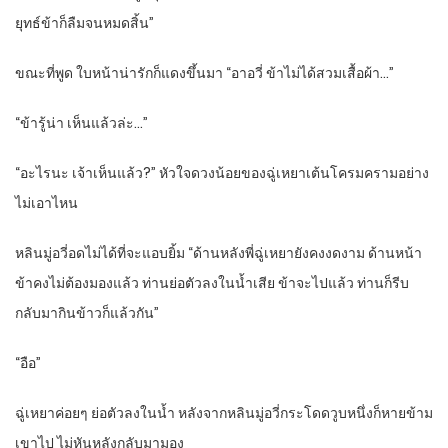
ยุทธ์ข้าก็ลืมจนหมดสิ้น”
ขณะที่พูด ใบหน้าน่ารักก็แดงขึ้นมา “อาอวี่ ข้าไม่ได้สวมเสื้อผ้า…”
“
ข้ารู้น่า เห็นแล้วล่ะ…”
“
อะไรนะ เจ้าเห็นแล้ว
?”
หัวใจดวงน้อยของฉู่เหยาเต้นโครมครามอย่าง
ไม่เอาไหน
หลินมู่อวี่อดไม่ได้ที่จะแอบยิ้ม “ด้านหลังพี่ฉู่เหยายังคงงดงาม ด้านหน้า
ข้าคงไม่ต้องมองแล้ว ท่านย่อตัวลงในน้ำเสีย ข้าจะไปแล้ว ท่านก็รีบ
กลับมากินข้าวก็แล้วกัน”
“
อือ”
ฉู่เหยาค่อยๆ ย่อตัวลงในน้ำ หลังจากหลินมู่อวี่กระโดดวูบหนึ่งก็หายข้าม
เขาไป ไม่หันหลังกลับมามอง