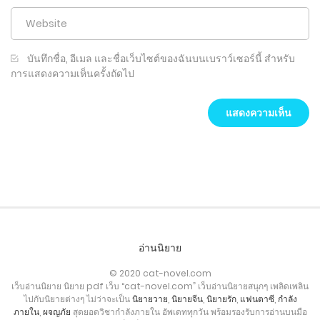
บันทึกชื่อ, อีเมล และชื่อเว็บไซต์ของฉันบนเบราว์เซอร์นี้ สำหรับ
การแสดงความเห็นครั้งถัดไป
อ่านนิยาย
© 2020 cat-novel.com
เว็บอ่านนิยาย นิยาย pdf เว็บ “cat-novel.com” เว็บอ่านนิยายสนุกๆ เพลิดเพลิน
ไปกับนิยายต่างๆ ไม่ว่าจะเป็น
นิยายวาย
,
นิยายจีน
,
นิยายรัก
,
แฟนตาซี
,
กำลัง
ภายใน
,
ผจญภัย
สุดยอดวิชากำลังภายใน อัพเดททุกวัน พร้อมรองรับการอ่านบนมือ