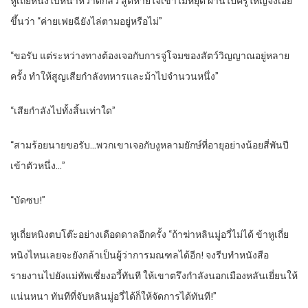
หูเถี่ยหนิงใบหน้าหวาดกลัว สูดหายใจเข้าไม่หยุด ผ่านไปครู่ใหญ่จึงเอ่ย
ขึ้นว่า “ค่ายเฟยฉียังไล่ตามอยู่หรือไม่”
“
ขอรับ แต่ระหว่างทางต้องเจอกับการจู่โจมของสัตว์วิญญาณอยู่หลาย
ครั้ง ทำให้สูญเสียกำลังทหารและม้าไปจำนวนหนึ่ง”
“
เสียกำลังไปทั้งสิ้นเท่าใด”
“
สามร้อยนายขอรับ…พวกเขาเจอกับงูหลามยักษ์ที่อายุอย่างน้อยสี่พันปี
เข้าตัวหนึ่ง…”
“
บัดซบ!”
หูเถี่ยหนิงตบโต๊ะอย่างเดือดดาลอีกครั้ง “ถ้าฆ่าหลินมู่อวี่ไม่ได้ ข้าหูเถี่ย
หนิงไหนเลยจะยังกล้าเป็นผู้ว่าการมณฑลได้อีก! จงรีบทำหนังสือ
รายงานไปยังแม่ทัพเซี่ยงอวี้ทันที ให้เขาตรึงกำลังนอกเมืองหลันเยี่ยนให้
แน่นหนา ทันทีที่จับหลินมู่อวี่ได้ก็ให้จัดการได้ทันที!”