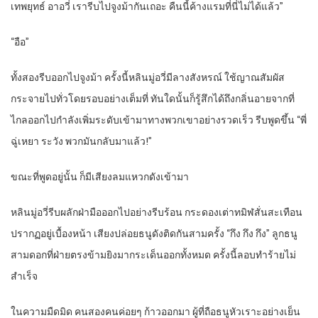
เทพยุทธ์ อาอวี่ เรารีบไปจูงม้ากันเถอะ คืนนี้ค้างแรมที่นี่ไม่ได้แล้ว”
“
อือ”
ทั้งสองรีบออกไปจูงม้า ครั้งนี้หลินมู่อวี่มีลางสังหรณ์ ใช้ญาณสัมผัส
กระจายไปทั่วโดยรอบอย่างเต็มที่ ทันใดนั้นก็รู้สึกได้ถึงกลิ่นอายจากที่
ไกลออกไปกำลังเพิ่มระดับเข้ามาทางพวกเขาอย่างรวดเร็ว รีบพูดขึ้น “พี่
ฉู่เหยา ระวัง พวกมันกลับมาแล้ว!”
ขณะที่พูดอยู่นั้น ก็มีเสียงลมแหวกดังเข้ามา
หลินมู่อวี่รีบผลักฝ่ามือออกไปอย่างรีบร้อน กระดองเต่าทมิฬสั่นสะเทือน
ปรากฏอยู่เบื้องหน้า เสียงปล่อยธนูดังติดกันสามครั้ง “กึง กึง กึง” ลูกธนู
สามดอกที่ฝ่ายตรงข้ามยิงมากระเด็นออกทั้งหมด ครั้งนี้ลอบทำร้ายไม่
สำเร็จ
ในความมืดมิด คนสองคนค่อยๆ ก้าวออกมา ผู้ที่ถือธนูหัวเราะอย่างเย็น