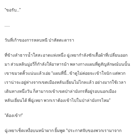
“
ขอรับ…”
……
วันที่เก้าของการหลบหนี ป่าสัตตะดารา
ที่ข้างลำธารน้ำใสสะอาดแห่งหนึ่ง ฉู่เหยากำลังซักเสื้อผ้าที่เปลี่ยนออก
มา ส่วนหลินมู่อวี่ก็กำลังให้อาหารม้า พลางกางแผนที่ดูสัญลักษณ์บนนั้น
เขาขมวดคิ้วแน่นแล้วเอ่ย “แผนที่นี้…ข้าดูไม่ค่อยจะเข้าใจนัก แต่พวก
เราน่าจะอยู่ห่างจากเขตเมืองหลันเยี่ยนไม่ไกลแล้ว อย่างมากใช้เวลา
เดินทางหนึ่งวัน ก็สามารถเข้าเขตป่าล่ามังกรที่อยู่รอบนอกเมือง
หลันเยี่ยนได้ พี่ฉู่เหยา พวกเราต้องเข้าไปในป่าล่ามังกรไหม”
“
ต้องเข้า!”
ฉู่เหยาเช็ดเหงื่อบนหน้าผาก ยิ้มพูด “ประกาศจับของพวกเรามาจาก