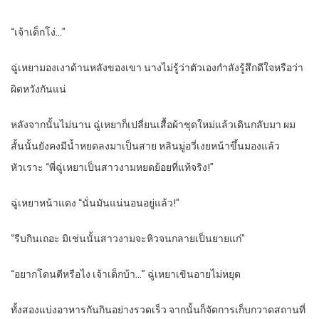
“
เจ้าเด็กโง่…”
ฉู่เหยามองเงาด้านหลังของเขา นางไม่รู้ว่าตัวเองกำลังรู้สึกดีใจหรือว่า
ผิดหวังกันแน่
หลังจากนั้นไม่นาน ฉู่เหยาก็เปลี่ยนเสื้อผ้าชุดใหม่แล้วเดินกลับมา ผม
สั้นนั้นยังคงมีน้ำหยดลงมาเป็นสาย หลินมู่อวี่เงยหน้าขึ้นมองแล้ว
หัวเราะ “พี่ฉู่เหยาเป็นสาวงามหยดย้อยที่แท้จริง!”
ฉู่เหยาหน้าแดง “นั่นมันแน่นอนอยู่แล้ว!”
“
รีบกินเถอะ มิเช่นนั้นสาวงามจะหิวจนกลายเป็นยายแก่”
“
อยากโดนตีหรือไง เจ้าเด็กบ้า…” ฉู่เหยาเขินอายไม่หยุด
ทั้งสองแบ่งอาหารกันกินอย่างรวดเร็ว จากนั้นก็จัดการเก็บกวาดสถานที่