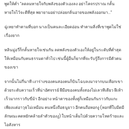
พูดให้ต่ำ “ลดลมหายใจกับพลังของตัวเองลง อย่าโคจรปราณ กลั้น
หายใจไว้จะดีที่สุด พยายามอย่าปล่อยกลิ่นอายของพลังออกมา…”
ฉู่เหยาทำตามที่บอก นางเป็นคนละเอียดอ่อน ทำตามสิ่งที่เขาพูดไม่ใช่
เรื่องยาก
หลินมู่อวี่ก็กลั้นหายใจเช่นกัน ลดพลังของตัวเองให้อยู่ในระดับที่ต่ำสุด
ให้เหมือนกับคนธรรมดาทั่วไป เช่นนี้ผู้อื่นก็ยากที่จะรับรู้ถึงการมีตัวตน
ของเขา
จากนั้นไม่กี่นาที เงาร่างของคนสองคนก็บินโฉบลงมาจากบนเทือกเขา
ด้วยระดับความเร็วที่น่าอัศจรรย์ ฝีมือของคนทั้งสองไม่เลวทีเดียว ฝีเท้า
เร็วมากราวกับขี่ม้า อีกอย่าง หน้าตาของทั้งคู่ก็เหมือนกันราวกับแกะ
เพียงแต่อาวุธไม่เหมือน คนหนึ่งถือธนูยาว อีกคนถือหอกงู (หอกที่ใบมีดมี
ลักษณะคดหยักคล้ายลำตัวของงู) ใบหน้าเต็มไปด้วยความโหดร้ายและ
ไอสังหาร