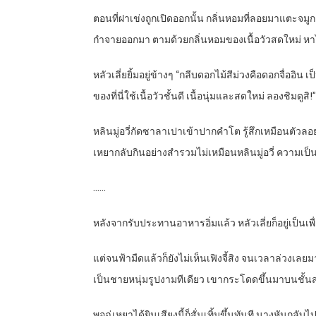
ตอนที่ฝาเข่งถูกเปิดออกนั้น กลิ่นหอมที่ลอยมาแตะจ
กำจายออกมา ตามด้วยกลิ่นหอมของเนื้อวัวสดใหม่ หาได้
หลัวเลี่ยยิ้มอยู่ข้างๆ “กลีบดอกไม้สีม่วงคือดอกจื่
ของที่นี่ใช้เนื้อวัวชั้นดี เนื้อนุ่มและสดใหม่ ลองชิมดูสิ!”
หลินมู่อวี่กัดซาลาเปาเข้าปากคำโต รู้สึกเหมือนตัวลอ
เหยากลับกินอย่างสำรวมไม่เหมือนหลินมู่อวี่ ความเป็
……
หลังจากรับประทานอาหารอิ่มแล้ว หลัวเลี่ยก็อยู่เป็นเ
แต่จนฟ้ามืดแล้วก็ยังไม่เห็นเฟิงจี้สิง จนเวลาล่วงเลย
เป็นชายหนุ่มรูปงามทีเดียว เขากระโดดขึ้นมาบนชั้
พอฉู่เหยาได้ยินเสียงนี้ก็สั่นเทิ้มขึ้นทันที นางหันกล