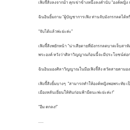
เฟิงจี้สิงลงจากม้า คุกเข่าข้างหนึ่งลงคำนับ “องค์หญิ
ฉินอินยิ้มถาม “ผู้บัญชาการเฟิง ท่านจับมังกรกลดได้หร
“จับได้แล้วพ่ะย่ะค่ะ”
เฟิงจี้สิงพยักหน้า “น่าเสียดายที่มังกรกลดบาดเจ็บ
พระองค์ หวังว่าศิลาวิญญาณก้อนนี้จะมีประโยชน์ต่อก
ฉินอินมองศิลาวิญญาณในมือเฟิงจี้สิง ตวัดสายตามองตั
เฟิงจี้สิงยิ้มบางๆ “สามารถทำให้องค์หญิงพอพระทัย เป
เมืองหลันเยี่ยนให้ทันก่อนฟ้ามืดนะพ่ะย่ะค่ะ!”
“อืม ตกลง!”
……