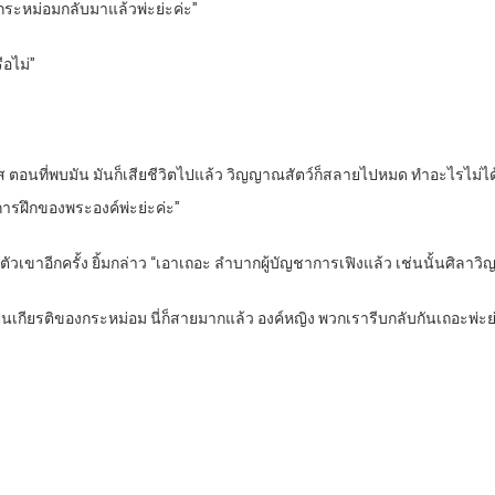
ง กระหม่อมกลับมาแล้วพ่ะย่ะค่ะ”
ือไม่”
สาหัส ตอนที่พบมัน มันก็เสียชีวิตไปแล้ว วิญญาณสัตว์ก็สลายไปหมด ทำอะไรไม
ารฝึกของพระองค์พ่ะย่ะค่ะ”
วเขาอีกครั้ง ยิ้มกล่าว “เอาเถอะ ลำบากผู้บัญชาการเฟิงแล้ว เช่นนั้นศิลาว
็นเกียรติของกระหม่อม นี่ก็สายมากแล้ว องค์หญิง พวกเรารีบกลับกันเถอะพ่ะย่