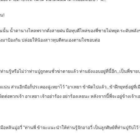
ยน!
ยนนั้น น้ำตานางไหลพรากดั่งสายฝน มือทุบตีไหล่ของพี่ชายไม่หยุด ระดับพลั
พลังมาป้องกัน ปล่อยให้น้องสาวทุบตีตนเองตามใจชอบต่อ
ท่านรู้หรือไม่ว่าท่านปู่ถูกคนชั่วฆ่าตายแล้ว ท่านยังแอบอยู่ที่นี้อีก…เป็นพี่
ัดแน่น ส่วนอีกมือก็ประคองฉู่เหยาไว้ “อาเหยา ข้าผิดไปแล้ว…ข้าฝึกยุทธ์อยู่ที
ดต่อพวกเจ้า อาเหยา เจ้าอย่าร้อง อย่าร้องเลยนะ หลังจากนี้พี่จะอยู่ข้างเจ้าเ
อหลินมู่อวี่ “ท่านพี่ ข้าจะแนะนำให้ท่านรู้จักอาอวี่ เป็นลูกศิษย์ที่ท่านปู่รับไ