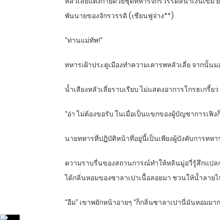
หลัวเลี่ยแต่งกายด้วยชุดทหารจักรวรรดิสีน้ำเงินเข้ม ย
พันนายของจักรวรรดิ (เชียนฟูจ่าง**)
“ท่านแม่ทัพ!”
ทหารเฝ้าประตูเมืองทำความเคารพหลัวเลี่ย จากนั้นมอง
น้ำเสียงหลัวเลี่ยราบเรียบ ไม่แสดงอาการโกรธเกรี้ยว
“อ่า ไม่ต้องขอรับ ในเมื่อเป็นแขกของผู้บัญชาการเฟิงก
นายทหารที่ปฏิบัติหน้าที่อยู่นี้เป็นเพียงผู้บังคับการ
ความราบรื่นของสถานการณ์ทำให้หลินมู่อวี่รู้สึกแปลก
ได้กลิ่นหอมของซาลาเปาเนื้อลอยมา ชวนให้น้ำลายไหล ท้
“อืม” เขาพยักหน้าอายๆ “ก็กลิ่นซาลาเปานี่มันหอมมาก