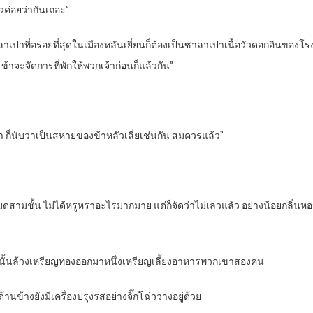
้วค่อยว่ากันเถอะ”
 ซาลาเปาที่อร่อยที่สุดในเมืองหลันเยี่ยนก็ต้องเป็นซาลาเปาเนื้อวัวดอกอินของโ
าจะจัดการที่พักให้พวกเจ้าก่อนก็แล้วกัน”
า ก็นับว่าเป็นสหายของข้าหลัวเลี่ยเช่นกัน สมควรแล้ว”
้งหมดสามชั้น ไม่ได้หรูหราอะไรมากมาย แต่ก็จัดว่าไม่เลวแล้ว อย่างน้อยกลิ่นห
จากนั้นล้วงเหรียญทองออกมาหนึ่งเหรียญเลี้ยงอาหารพวกเขาสองคน
านข้างยังมีเครื่องปรุงรสอย่างจิ๊กโฉ่ววางอยู่ด้วย