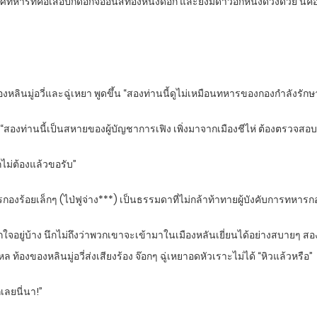
ศทหารที่คอเสื้อปักดอกจื่ออินสีทองหนึ่งดอก และยังมีดาวอีกหนึ่งดวงด้วย นี่คื
หลินมู่อวี่และฉู่เหยา พูดขึ้น “สองท่านนี้ดูไม่เหมือนทหารของกองกำลังรัก
 “สองท่านนี้เป็นสหายของผู้บัญชาการเฟิง เพิ่งมาจากเมืองชีไห่ ต้องตรวจสอบ
็ไม่ต้องแล้วขอรับ”
ทหารกองร้อยเล็กๆ (ไป่ฟูจ่าง***) เป็นธรรมดาที่ไม่กล้าท้าทายผู้บังคับการทหารก
ใจอยู่บ้าง นึกไม่ถึงว่าพวกเขาจะเข้ามาในเมืองหลันเยี่ยนได้อย่างสบายๆ ส
องของหลินมู่อวี่ส่งเสียงร้อง จ๊อกๆ ฉู่เหยาอดหัวเราะไม่ได้ “หิวแล้วหรือ”
เลยนี่นา!”