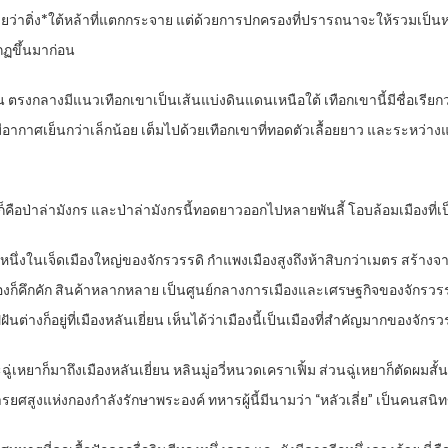
มหมายว่าติ่ง*ใต้หล้าที่แตกกระจาย แต่ด้วยการปกครองที่ปรารถนาจะให้รวมเป็น
กฏขึ้นมาก่อน
 ตรงกลางมีแนวเทือกเขาเป็นเส้นแบ่งดินแดนเหนือใต้ เทือกเขานี้มีชื่อเรีย
ากาศเย็นกว่าเล็กน้อย เต็มไปด้วยเทือกเขาที่ทอดตัวเลื้อยยาว และระหว่างแนว
อก็คือป่าล่ามังกร และป่าล่ามังกรนี้ทอดยาวออกไปหลายพันลี้ โอบล้อมเมืองที
ับหนึ่งในเจ็ดเมืองใหญ่ของจักรวรรดิ กำแพงเมืองสูงถึงห้าสิบกว่าเมตร สร้
็คึกคัก สินค้าหลากหลาย เป็นศูนย์กลางการเมืองและเศรษฐกิจของจักรวรรดิ แล้ว
างก็อยู่ที่เมืองหลันเยี่ยน เห็นได้ว่าเมืองนี้เป็นเมืองที่สำคัญมากของจักรว
ละฉู่เหยาก็มาถึงเมืองหลันเยี่ยน หลินมู่อวี่หนวดเคราเฟิ้ม ส่วนฉู่เหยาก็ตัดผ
นทหารยศสูงแห่งกองกำลังรักษาพระองค์ ทหารผู้นี้มีนามว่า “หลัวเลี่ย” เป็นคนสนิทข