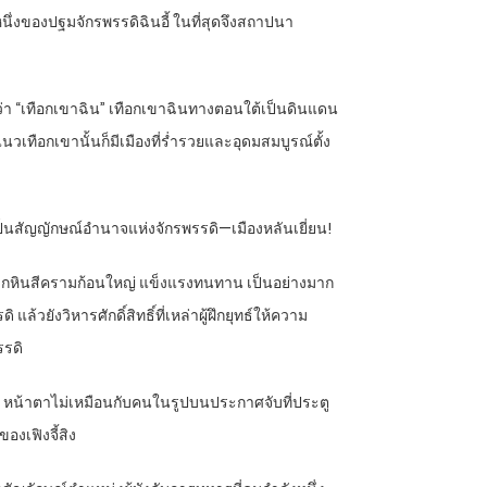
หนึ่งของปฐมจักรพรรดิฉินอี้ ในที่สุดจึงสถาปนา
กว่า “เทือกเขาฉิน” เทือกเขาฉินทางตอนใต้เป็นดินแดน
เทือกเขานั้นก็มีเมืองที่ร่ำรวยและอุดมสมบูรณ์ตั้ง
่เป็นสัญญักษณ์อำนาจแห่งจักรพรรดิ—เมืองหลันเยี่ยน!
างจากหินสีครามก้อนใหญ่ แข็งแรงทนทาน เป็นอย่างมาก
ยังวิหารศักดิ์สิทธิ์ที่เหล่าผู้ฝึกยุทธ์ให้ความ
รรดิ
มสั้น หน้าตาไม่เหมือนกับคนในรูปบนประกาศจับที่ประตู
องเฟิงจี้สิง