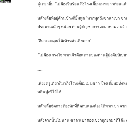
ฉู่เหยายิ้ม “ไม่ต้องรีบร้อน ถึงโรงเตี๊ยมเมฆขาวก่อนแล
หลัวเลี่ยที่อยู่ด้านข้างก็ยิ้มพูด “หากพูดถึงซาลาเปา
ประมาณค่ำๆ หน่อย ท่านผู้บัญชาการจะมาหาพวกเจ้า ข้
“อืม ขอบคุณใต้เท้าหลัวเลี่ยมาก”
“ไม่ต้องเกรงใจ พวกเจ้าคือสหายของท่านผู้บังคับบัญช
……
เพียงครู่เดียวก็มาถึงโรงเตี๊ยมเมฆขาว โรงเตี๊ยมมีทั
หลินมู่อวี่ไว้ได้
หลัวเลี่ยจัดการห้องพักที่ติดกันสองห้องให้พวกเขา 
หลังจากนั้นไม่นาน ซาลาเปาสองเข่งก็ถูกยกมาที่โต๊ะ ด้