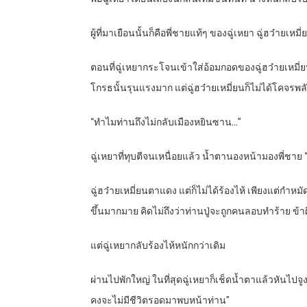
ผู้ที่มาเยือนนั้นก็คือพี่ชายแท้ๆ ของฉู่เหยา ฉู่ฮว๋ายเหมี่
ตอนที่ฉู่เหยากระโจนเข้าใส่อ้อมกอดของฉู่ฮว๋ายเหมี่
โกรธนั้นรุนแรงมาก แต่ฉู่ฮว๋ายเหมี่ยนก็ไม่ได้โคจร
“ทำไมท่านถึงไม่กลับเมืองหยินซาน…”
ฉู่เหยาที่ทุบตีจนเหนื่อยแล้ว น้ำตานองหน้ามองพี่ชาย “
ฉู่ฮว๋ายเหมี่ยนตาแดง แต่ก็ไม่ได้ร้องไห้ เพียงแต่กำหม
ขึ้นมากมาย คิดไม่ถึงว่าท่านปู่จะถูกคนลอบทำร้าย ข้าผิ
แต่ฉู่เหยากลับร้องไห้หนักกว่าเดิม
ผ่านไปพักใหญ่ ในที่สุดฉู่เหยาก็เช็ดน้ำตาแล้วหันไปจูงมื
คงจะไม่มีชีวิตรอดมาพบหน้าท่าน”