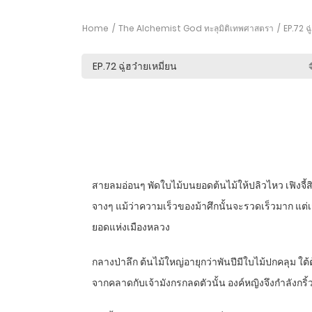
Home
The Alchemist God ทะลุมิติเทพศาสตรา
EP.72 ฉู
สายลมอ่อนๆ พัดใบไม้บนยอดต้นไม้ให้ปลิวไหว เฟิงจี
จางๆ แม้ว่าความเร็วของม้าศึกนั้นจะรวดเร็วมาก แต่เสีย
ยอดแห่งเมืองหลวง
กลางป่าลึก ต้นไม้ใหญ่อายุกว่าพันปีมีใบไม้ปกคลุม ใต้
จากคลาดกับเจ้ามังกรกลดตัวนั้น องค์หญิงจึงกำลังกริ้