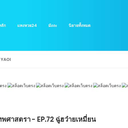
ลัก
แทงหวย24
มังงะ
นิยายทั้งหมด
ย YAOI
ศาสตรา - EP.72 ฉู่ฮว๋ายเหมี่ยน