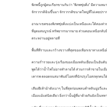
พิภพนี้ถูกผู้คนเรียกขานกันว่า “พิภพซุ่ยติ่ง” มีควา
จักรวรรดิฉินขึ้นมา จักรวรรดิขนาดใหญ่ที่ไม่เคยปรา
อาณาเขตของพิภพซุ่ยติ่งแบ่งเป็นเหนือและใต้สองส่วน
ที่อุดมสมบูรณ์ ทรัพยากรมากมาย ส่วนตอนเหนือกลับมีอ
ตระหง่านอยู่หลายที่
พื้นที่ที่ราบและกว้างขวางที่สุดของเทือกเขาทางเหนื
ความร่ำรวยและรุ่งเรืองของเมืองหลันเยี่ยนเป็นอันด
พูดได้ว่าน้ำไฟไม่อาจทำลายได้ ส่วนการค้าขายในเมืองก
เคารพ ตลอดจนสมาพันธ์โอสถที่นักปรุงโอสถทุกคนใฝ่ฝันต่
เสียงฝีเท้าม้าดังเบาๆ ในที่สุดก่อนพลบค่ำหลินมู่อวี่แ
เมืองแม้แต่นิดเดียว ยิ่งกว่านั้นผู้ที่มาด้วยกันยังเป็