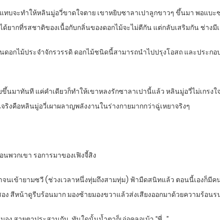
มูกแทบจะทำให้หลินมู่อวี่ขาดใจตาย เขาหยิบซาลาเปาลูกขาวๆ ขึ้นมา พอแบะซ
ยากที่รสชาติของเนื้อกับกลิ่นของดอกไม้จะไม่ตีกัน แต่กลับเสริมกัน ช่างมีเ
ออิน เป็นดอกไม้ประจำจักรวรรดิ ดอกไม้ชนิดนี้สามารถนำไปปรุงโอสถ และประกอ
ยขึ้นมาทันที แค่คำเดียวก็ทำให้เขาหลงรักซาลาเปานี้แล้ว หลินมู่อวี่ไม่เกร
นจริงคือหลินมู่อวี่เผาผลาญพลังงานในร่างกายมากกว่าฉู่เหยาจริงๆ
พื่อนพวกเขา รอการมาของเฟิงจี้สิง
มาจนเข้ายามซวี (ช่วงเวลาหนึ่งทุ่มถึงสามทุ่ม) ฟ้ามืดสนิทแล้ว ตอนนี้เองก็มี
นสอง สีหน้าดูรีบร้อนมาก มองซ้ายมองขวาแล้วส่งเสียงออกมาด้วยความร้อน
ับไปมอง สายตาประสานกัน ทันใดนั้นน้ำตาก็เอ่อคลอเบ้า “พี่…”