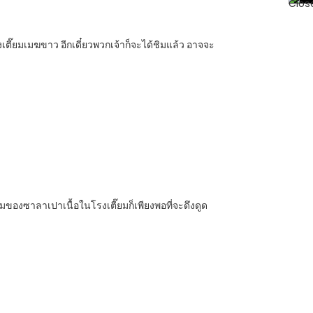
รงเตี๊ยมเมฆขาว อีกเดี๋ยวพวกเจ้าก็จะได้ชิมแล้ว อาจจะ
อมของซาลาเปาเนื้อในโรงเตี๊ยมก็เพียงพอที่จะดึงดูด