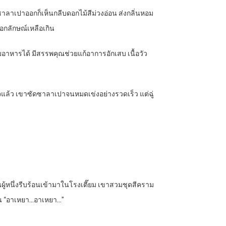
าลาเปาออกก็เห็นกลีบดอกไม้สีม่วงอ่อน ส่งกลิ่นหอม
อกลักษณ์เหลือเกิน
บอาหารได้ มีสรรพคุณช่วยแก้อาการอักเสบ เนื้อวัว
งใจแล้ว เขาซัดซาลาเปาจนหมดเข่งอย่างรวดเร็ว แต่ฉู่
คนผู้หนึ่งรีบร้อนเข้ามาในโรงเตี๊ยม เขาสวมชุดสีคราม
รน “อาเหยา…อาเหยา…”