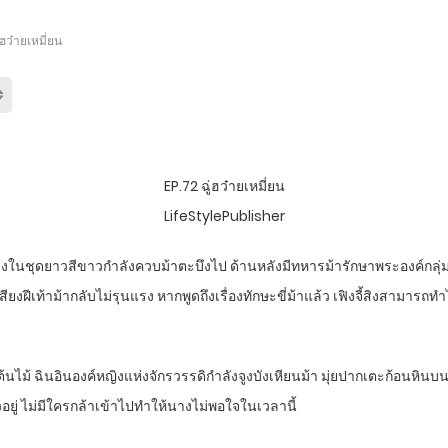
่ฮว๋ายเหมี่ยน
EP.72 ฉู่ฮว๋ายเหมี่ยน
LifeStylePublisher
้สิงในชุดยาวสีขาวกำลังควบม้าตะบึงไป ด้านหลังมีทหารม้ารักษาพระองค์กล
งฝีเท้าม้ากลับไม่รุนแรง หากพูดถึงเรื่องทักษะขี่ม้าแล้ว เฟิงจี้สิงสามารถทำไ
ต้นไม้ ฉินอินองค์หญิงแห่งจักรวรรดิกำลังจูงบังเหียนม้า มุ่ยปากเตะก้อนหินบน
วอยู่ ไม่มีใครกล้าเข้าไปทำให้นางไม่พอใจในเวลานี้