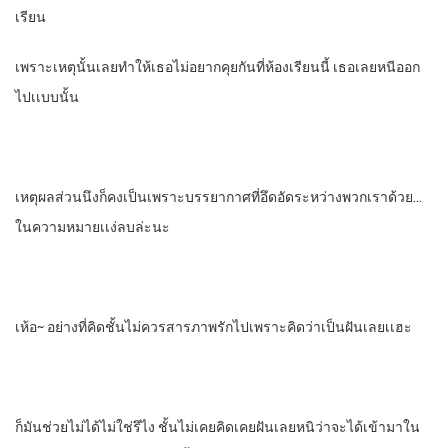
เรียน​
เพราะเหตุนั้นเลยทําให้เธอไม่อยากคุยกันที่ห้องเรียนนี้ เธอเลยหนีออก
ไปเเบบ​นั้น​
เหตุผลส่วนนึงก็คงเป็นเพราะบรรยากาศ​ที่อึดอัดระหว่างพวกเราด้วย…
ในความหมายเเง่ลบล่ะนะ​
เห้อ~ อย่างที่คิดชั้นไม่ควรสารภาพรักไปเพราะคิดว่าเป็นฝันเลยเเฮะ
ก็มันช่วยไม่ได้ไม่ใช่รึไง​ ชั้นไม่เคยคิดเคยฝันเลยหนิว่าจะได้เข้ามาใน