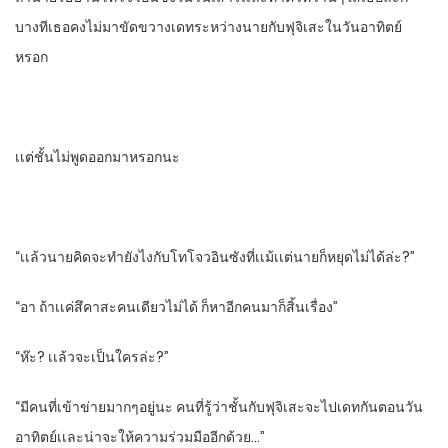
บางทีเธอคงไม่มาขัดขวางเดทระหว่างนายกับฟุจิเสะในวันอาทิตย์
หรอก
เเต่ชั้นไม่พูดออกมาหรอกนะ
“เเล้วนายคิดจะทํายังไงกับโทโจวอินซังที่เเม้เเต่นายก็หยุดไม่ได้ล่ะ?”
“อา​ ถ้าเเค่สึคาสะคนเดียวไม่ได้​ ก็หาอีกคนมาก็สิ้นเรื่อง”
“ห๊ะ? เเล้วจะเป็นใครล่ะ?”
“มีคนที่เข้าข่าย​มากๆอยู่นะ​ คนที่รู้ว่าชั้นกับฟุจิเสะจะไปเดทกันตอนวัน
อาทิตย์​เเละน่าจะให้ความร่วมมืออีกด้วย…”