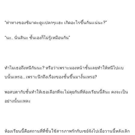
“ท่าทางของชิมาดะดูเเปลกๆเเฮะ​ เกิดอะไรขึ้นกันเเน่นะ?”
“นะ.. นั่นสินะ​ ชั้นเองก็ไม่รู้เหมือนกัน”
ทําไมเธอถึงหนีกันนะ? หรือว่าเพราะมองหน้าชั้นเลยทําให้หนีไปเเบ
บนั้นเหรอ… เพราะนึกถึงเรื่องของชั้นขึ้นมางั้นเหรอ?
พอสบตากับชั้นทําให้เธอเลือกที่จะไม่คุยกันที่ห้องเรียนนี้​สินะ คงจะเป็น
อย่างนั้นเเหละ
ห้องเรียนนี้คือสถานที่​ที่ชั้นใช้สารภาพรักกับเซย์จังไปเมื่อวานนี้หลังเลิก