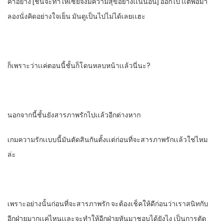
คําอย่าง​ [ชั้นจะทําให้เซย์จังมีความสุขอย่างเเน่นอน]​ ออกไป​ เเต่พอมา
ลองนั่งคิดอย่างใจเย็น​ มันดูเป็นไปไม่ได้เลยเเฮะ
ก็เพราะว่าเเค่ตอนนี้ชั้นก็โดนหลบหน้าเเล้วนี่นะ?
นอกจากนี้ชั้นยังสารภาพรักไปเเล้วอีกต่างหาก
เกมความรักเเบบนี้มันตัดสินกันตั้งเเต่ก่อนที่จะสารภาพรักเเล้วใช่ไหม
ล่ะ
เพราะอย่างนั้นก่อนที่จะสารภาพรัก​ จะต้องเช็คให้ดีก่อนว่าเราสนิทกับ
อีกฝ่ายมากเเค่ไหนเเละจะทําให้อีกฝ่ายหันมาชอบได้ยังไง​ เป็นการตัด