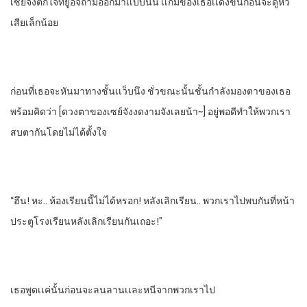
เซย์จังตกใจที่ยูอิจิถามออกมาเเบบนั้น​ เเก้มของเธอเเดงขึ้นก่อนจะดูหัว
เสียเล็กน้อย
ก่อนที่เธอจะหันมาทางชั้นเเว็บนึง​ ชั่วขณะนั้นชั้นกําลังมองตาของเธอ
พร้อมคิดว่า​ [ดวงตาของเซย์จังงดงามจังเลยน้า~]​ อยู่พอดีทําให้พวกเรา
สบตากันโดยไม่ได้ตั้งใจ
“ฮึน! หะ.. ห้องเรียนนี้ไม่ได้หรอก! หลังเลิกเรียน.. พวกเราไปพบกันที่หน้า
ประตูโรงเรียน​หลังเลิกเรียนกันเถอะ!”
เธอพูดเเค่นั้นก่อนจะลนลานเเละหนีจากพวกเราไป