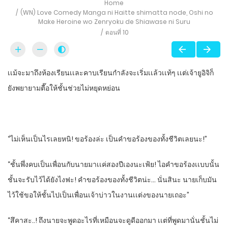
Home
(WN) Love Comedy Manga ni Haitte​ shimatta node, Oshi no
Make Heroine wo Zenryoku de Shiawase ni Suru
ตอนที่ 10
เเม้จะมาถึงห้องเรียนเเละคาบเรียนกําลังจะเริ่มเเล้วเเท้ๆ​ เเต่เจ้ายูอิจิก็
ยังพยายามตื๊อ​ให้ชั้นช่วยไม่หยุดหย่อน
“ไม่เห็นเป็นไรเลยหนิ! ขอร้องล่ะ​ เป็นคําขอร้อง​ของทั้งชีวิตเลยนะ!”
“ชั้นพึ่งคบเป็นเพื่อนกับนายมาเเค่​สองปีเองนะเฟ้ย! ไอคําขอร้องเเบบนั้น
ชั้นจะรับไว้ได้ยังไงฟะ! คําขอร้องของทั้งชีวิตน่ะ… นั่นสินะ นายเก็บมัน
ไว้ใช้​ขอให้ชั้นไปเป็นเพื่อนเจ้าบ่าวในงานเเต่งของนายเถอะ”
“สึคาสะ..! ถึงนายจะพูดอะไรที่เหมือนจะดูดีออกมา เเต่ที่พูดมานั่นชั้นไม่