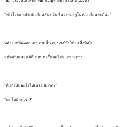
“อื้ม! เรื่องนั้นเเหละ​ พอดีมีปัญหาเข้ามานิดหน่อยน่ะ”
“เข้าใจล่ะ​ หลังเลิกเรียนสินะ​ งั้นชั้นจะรออยู่ในห้องเรียนละกัน…”
หลังจากที่พูดออกมาเเบบนั้น​ อยู่ๆเซย์จังก็ตัวเเข็งทื่อไป
อย่างกับหุ่นยนต์​ที่เเบตเตอรี่หมดไประหว่างทาง
“หืม? เป็นอะไรไปเหรอ​ ชิมาดะ”
“มะ ไม่มีอะไร…!”