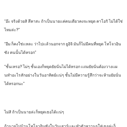
“อ๊ะ​ จริงด้วยสิ​ สึคาสะ​ ถ้าเป็นนายเเค่คนเดียวคงจะหยุด​ คาโอริ​ ไม่ได้ใช่
ไหมล่ะ?”
“อืม ก็คงใช่เเหละ​ ว่าไปเเล้วนอกจาก​ ยูอิจิ​ ​มันก็ไม่มีคนที่หยุด​ โทโจวอิน
ซัง​ คนนั้นได้หรอก”
“ชั้นเหรอ? ไม่ๆ​ ชั้นเองก็หยุดยัยนั่นไม่ได้หรอก​ เเถมยัยนั่นต้องวางเเผ
นทําอะไรสักอย่างในวันอาทิตย์เเน่ๆ​ ชั้นไม่มีความรู้สึกว่าจะห้ามยัยนั่น
ได้หรอกนะ”
ไม่สิ ถ้าเป็นนายล่ะก็หยุดเธอได้เเน่ๆ
ถ้านายไปบ้านโทโจวอินซังในวันเสาร์เเละทําตัวหวานๆใส่เธอล่ะก็​