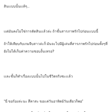
สินเเบบนั้นเเท้ๆ…
เเต่มันคงไม่ใช่การตัดสินเเล้วล่ะ​ ถ้าชั้นสารภาพรักไปก่อนเเบบนี้
ถ้าให้เทียบกับเกมจีบสาวล่ะ​ก็​ มันจะไปมีผู้เล่นที่สารภาพรักไปก่อนทั้งๆที่
ยังไม่ได้เก็บค่าความชอบงั้นเหรอ?
เเละชั้นก็ทําเรื่องเเบบนั้นไปในชีวิตจริงซะเเล้ว
“นี่​ ขอร้องล่ะ​นะ​ สึคาสะ​ ขอเเค่วันอาทิตย์วันเดียวก็พอ”