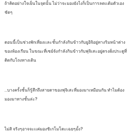
ถ้าคิดอย่างใจเย็นในจุดนั้น​ ไม่ว่าจะมองยังไงก็เป็นการลดเเต้มตัวเอง
ชัดๆ
ตอนนี้เป็นช่วงพักเที่ยงเเละชั้นกําลังกินข้าวกับยูอิจิอยู่ทางริมหน้าต่าง
ของห้องเรียน​ ในขณะที่เซย์จังกําลังกินข้าวกับฟุจิเสะอยู่ตรงฝั่งประตูที่
ติดกับโถงทางเดิน
…บางครั้งชั้นก็รู้สึกถึงสายตาของฟุจิเสะที่มองมาเหมือนกัน​ ทําไมต้อง
มองมาทางชั้นล่ะ?
ไม่สิ จริงๆอาจจะเเค่มองชิเกโมโตะเฉยๆมั้ง?