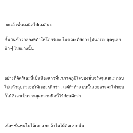
กะเเล้วชั้นคงคิดไปเองสินะ
ชั้นกินข้าวกล่องที่ทําให้โดยริเอะ​ ​ในขณะที่คิดว่า​ [มันอร่อยสุดๆเลย
น้า~]​ ไปอย่างนั้น
อย่างที่คิดริเอะนี่เป็นน้องสาวที่น่าภาคภูมิใจ​ของชั้นจริงๆเลยนะ​ กลับ
ไปเเล้วลูบหัวเธอให้เยอะๆดีกว่า… เเต่ถ้าทําเเบบนั้นเธออาจจะไม่ชอบ
ก็ได้?​ เอาเป็นว่าหยุดความคิดนี้ไว้ก่อนดีกว่า
เห้อ~ ชั้นทนไม่ได้เลยเเฮะ​ ถ้าไม่ได้คิดเเบบนั้น