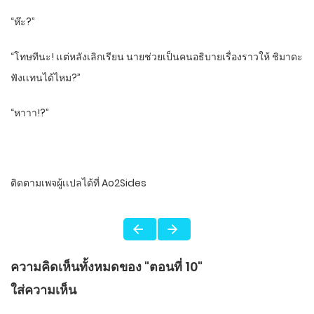
“ห๊ะ?”
“โทษทีนะ! เเต่หลังเลิกเรียน​ นายช่วยเป็นคนอธิบายเรื่องราวให้​ ชิมาดะ​
ฟังเเทนได้ไหม?”
“หาาา!?”
ติดตามเพจผู้เเปลได้ที่​ Ao2Sides​
ความคิดเห็นทั้งหมดของ "ตอนที่ 10"
ใส่ความเห็น