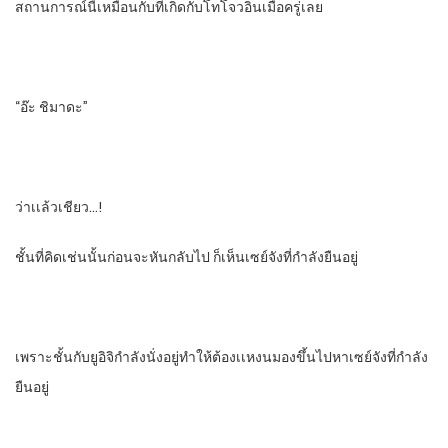
สถานการณ์​นี้เหมือนกับที่เกิดกับโทโจวอินเมื่อครู่เลย
“อ๊ะ​ ชิมาดะ”
ว่าเเล้วเชียว…!
ชั้นที่คิดเช่นนั้นก่อนจะหันกลับไป ก็เห็นเซย์จังที่กําลังยืนอยู่
เพราะชั้นกับยูอิจิกําลังนั่งอยู่ทําให้ต้องเเหงนมองขึ้นไปหาเซย์จังที่กําลัง
ยืนอยู่