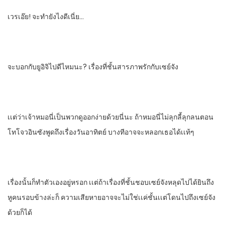
เวรเอ๊ย! จะทํายังไงดีเนี่ย…
จะบอกกับยูอิจิไปดีไหมนะ? เรื่องที่ชั้นสารภาพรักกับเซย์จัง
เเต่ว่าเจ้าหมอนี่เป็นพวกดูออกง่ายด้วยนี่นะ​ ถ้าหมอนี่ไม่ลุกลี้ลุกลน​ตอน
โทโจวอินซังพูดถึงเรื่องวันอาทิตย์​ บางทีอาจจะหลอกเธอได้เเท้ๆ
เรื่องนั้นก็ทําตัวเองอยู่หรอก​ เเต่ถ้าเรื่องที่ชั้นชอบเซย์จังหลุดไปได้ยินถึง
หูคนรอบข้าง​ล่ะก็ ความเสียหายอาจจะไม่ใช่เเค่ชั้นเเต่โดนไปถึงเซย์จัง
ด้วยก็ได้