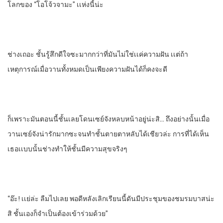
โลก​ของ​ “โอโจ้วจามะ” เเห่งนี้น่ะ
ช่างเถอะ​ ชั้นรู้สึกดีใจซะมากกว่าที่มันไม่ใช่เเค่ความฝัน​ เเต่ถ้า
เหตุการณ์​เมื่อวานทั้งหมดเป็นเพียงความฝันได้ก็คงจะดี
ก็เพราะมันตอนนี้ชั้นเลยโดนเซย์จังหลบหน้าอยู่น่ะสิ… ถึงอย่างนั้นเมื่อ
วานเซย์จังน่ารักมากซะจนทําชั้นตายตาหลับได้เชียวล่ะ​ การที่ได้เห็น
เธอเเบบนั้นช่างทําให้ชั้นมีความสุขจริงๆ
“อ๊ะ! เเย่ล่ะ​ ลืมไปเลย​ พอดีหลังเลิกเรียนนี้ดันมีประชุมของชมรมบาสน่ะ
สิ​ ชั้นเองก็จําเป็นต้องเข้าร่วมด้วย”