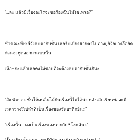
“…ละ​ เเล้วมีเรื่องอะไรจะขอร้องฉันไม่ใช่เหรอ?”
ชั่วขณะที่เซย์จังสบตากับชั้น​ เธอรีบเบี่ยงสายตาไปทางยูอิจิอย่างอึดอัด
ก่อนจะพูดออกมาเเบบนั้น
เห้อ~ กะเเล้วเธอคงไม่ชอบที่จะต้องสบตากับชั้นสินะ…
“อ๊ะ​ ชิมาดะ​ ชั้นให้คนอื่นได้ยินเรื่องนี้ไม่ได้น่ะ​ หลังเลิกเรียนพอจะมี
เวลาว่างรึเปล่า? เป็นเรื่องของวันอาทิตย์น่ะ”
“เรื่องนั้น… คงเป็นเรื่องของนายกับชิโฮะสินะ”