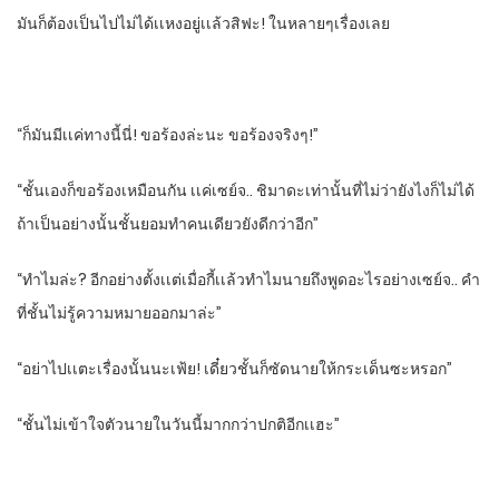
มันก็ต้องเป็นไปไม่ได้เเหงอยู่เเล้วสิฟะ!​ ในหลายๆเรื่องเลย
“ก็มันมีเเค่ทางนี้นี่​! ขอร้องล่ะนะ​ ขอร้องจริงๆ!”
“ชั้นเองก็ขอร้องเหมือนกัน​ เเค่เซย์จ.. ชิมาดะเท่านั้นที่ไม่ว่ายังไงก็ไม่ได้​
ถ้าเป็นอย่างนั้นชั้นยอมทําคนเดียวยังดีกว่าอีก”
“ทําไมล่ะ? อีกอย่างตั้งเเต่เมื่อกี้เเล้วทําไมนายถึงพูดอะไรอย่างเซย์จ.. คํา
ที่ชั้นไม่รู้ความหมายออกมาล่ะ”
“อย่าไปเเตะเรื่องนั้นนะเฟ้ย!​ เดี๋ยวชั้นก็ซัดนายให้กระเด็นซะหรอก”
“ชั้นไม่เข้าใจตัวนายในวันนี้มากกว่าปกติอีกเเฮะ”