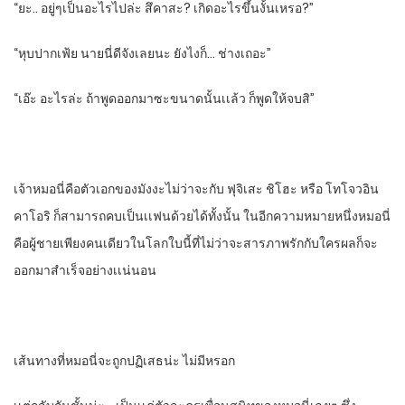
“ยะ.. อยู่ๆเป็นอะไรไปล่ะ​ สึคาสะ? เกิดอะไรขึ้นงั้นเหรอ?”
“หุบปากเฟ้ย​ นายนี่ดีจังเลยนะ​ ยังไงก็… ช่างเถอะ”
“เอ๊ะ​ อะไรล่ะ​ ถ้าพูดออกมาซะขนาดนั้นเเล้ว​ ก็พูดให้จบสิ”
เจ้าหมอนี่คือตัวเอกของมังงะ​ไม่ว่าจะกับ​ ฟุจิเสะ​ ชิโฮะ​ หรือ​ โทโจวอิน​
คาโอริ​ ก็สามารถคบเป็นเเฟนด้วยได้ทั้งนั้น​ ในอีกความหมายหนึ่งหมอนี่
คือผู้ชายเพียงคนเดียวในโลกใบนี้ที่ไม่ว่าจะสารภาพรักกับใครผลก็จะ
ออกมาสําเร็จอย่างเเน่นอน
เส้นทางที่หมอนี่จะถูกปฏิเสธน่ะ​ ไม่มีหรอก