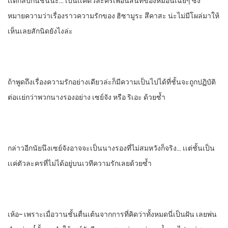
เเต่กลับกันชั้นน่ะ… เป็นเเค่ตัวละครเพื่อนสนิทของหมอนี่เฉยๆ​ ซึ่ง
หมายความว่าเรื่องราวความรักของ​ ฮิซามูระ​ สึคาสะ​ น่ะไม่มีโผล่มาให้
เห็นเลยสักนิดยังไงล่ะ
ถ้าพูดถึงเรื่องความรักอย่างเดียวล่ะก็มีความเป็นไปได้ที่ชั้นจะถูกปฏิบัติ​
ต่อเเย่กว่าพวกนางรองอย่าง​ เซย์จัง​ หรือ​ ริเอะ​ ด้วยซํ้า
กล่าวอีกนัยนึงเซย์จังอาจจะเป็นนางรองที่ไม่สมหวังก็จริง…​ เเต่ชั้นเป็น
เเค่ตัวละครที่ไม่ได้อยู่บนเวทีความรักเลยด้วยซํ้า
เห้อ~ เพราะเมื่อวานชั้นตื่นเต้นจากการที่คิดว่าทั้งหมดนี่เป็นฝัน​ เลยพ่น