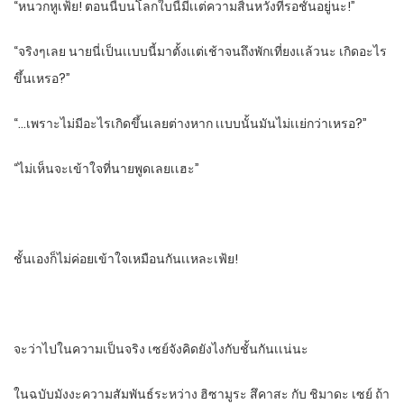
“หนวกหูเฟ้ย! ตอนนี้บนโลกใบนี้มีเเต่ความสิ้นหวังที่รอชั้นอยู่นะ!”
“จริงๆเลย​ นายนี่เป็นเเบบนี้มาตั้งเเต่เช้าจนถึงพักเที่ยงเเล้ว​นะ​ เกิดอะไร
ขึ้นเหรอ?”
“…เพราะไม่มีอะไรเกิดขึ้นเลยต่างหาก​ เเบบนั้นมันไม่เเย่กว่าเหรอ?”
“ไม่เห็นจะเข้าใจที่นายพูดเลยเเฮะ”
ชั้นเองก็ไม่ค่อยเข้าใจเหมือนกันเเหละเฟ้ย!
จะว่าไปในความเป็นจริง​ เซย์จังคิดยังไงกับชั้นกันเเน่นะ
ในฉบับมังงะความสัมพันธ์ระหว่าง​ ฮิซามูระ​ สึคาสะ​ กับ​ ชิมาดะ​ เซย์​ ถ้า