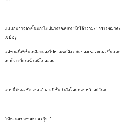
เเน่นอนว่าจุดที่ชั้นมองไปมีนางรองของ​ “โอโจ้วจามะ” อย่าง​ ชิมาดะ​
เซย์​ อยู่
เเต่ทุกครั้งที่ชั้นเหลือบมองไปทางเซย์จัง​ เเก้มของเธอจะเเดงขึ้นเเละ
เธอก็จะเบี่ยงหน้าหนีไปตลอด
เเบบนี้มันคงชัดเจนเเล้วล่ะ นี่ชั้นกําลังโดนหลบหน้าอยู่สินะ…
“เห้อ~ อยากตายจังเลยวุ้ย…”