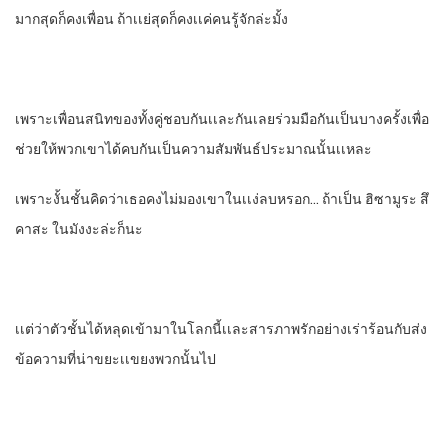
มากสุดก็คงเพื่อน​ ถ้าเเย่สุดก็คงเเค่คนรู้จัก​ล่ะมั้ง
เพราะเพื่อนสนิทของทั้งคู่ชอบกันเเละกันเลยร่วมมือกันเป็นบางครั้งเพื่อ
ช่วยให้พวกเขาได้คบกันเป็นความสัมพันธ์​ประมาณนั้นเเหละ
เพราะงั้นชั้นคิดว่าเธอคงไม่มองเขาในเเง่ลบหรอก… ถ้าเป็น​ ฮิซามูระ​ สึ
คาสะ​ ในมังงะล่ะก็นะ
เเต่ว่าตัวชั้นได้หลุดเข้ามาในโลกนี้เเละสารภาพรักอย่างเร่าร้อนกับส่ง
ข้อความที่น่าขยะเเขยงพวกนั้นไป