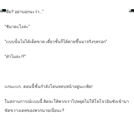
“หืม?​ อย่าบอกนะว่า…”
“ชิมาดะไงล่ะ”
“เเบบนั้นไม่ได้เด็ดขาด เดี๋ยวชั้นก็ได้ตายขึ้นมาจริงๆหรอก”
“ทําไมล่ะ!?”
เเกนะเเก.. ตอนนี้ชั้นกําลังโดนหลบหน้าอยู่นะเฟ้ย!
ในสถานการณ์​เเบบนี้​ คิดจะให้พวกเราไปหยุดไม่ให้โทโจวอินซังเข้ามา
ขัดขวางเดทของพวกนายเนี่ยนะ?