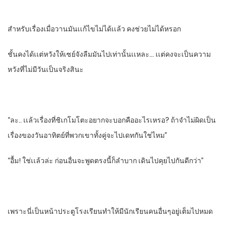
สําหรับเรื่องเมื่อวานมันเเก้ไขไม่ได้เเล้ว​ คงช่วยไม่ได้หรอก
ชั้นคงได้เเต่หวังให้เซย์จังลืมมันไปเท่านั้นเเหละ… เเต่คงจะเป็นความ
หวังที่ไม่มีวันเป็นจริงสินะ
“ละ.. เเล้วเรื่องที่ชิเกโมโตะอยากจะบอกคืออะไรเหรอ?​ ถ้าจําไม่ผิดเป็น
เรื่องของวันอาทิตย์​ที่พวกเขาทั้งคู่จะไปเดทกันใช่ไหม”
“อื้ม! ใช่เเล้วล่ะ​ ก่อนอื่นจะพูดตรงนี้ก็ลําบาก​ เดินไปคุยไปกันดีกว่า”
เพราะนี่เป็นหน้าประตูโรงเรียนทําให้มีนักเรียนคนอื่นๆ​อยู่เต็มไปหมด