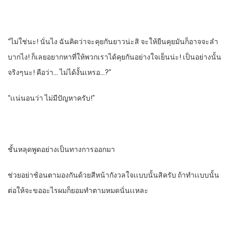
“ไม่ใช่นะ! นั่นไง​ ฉันคิดว่าจะคุยกันยาวน่ะสิ​ จะให้ยืนคุยมันก็อาจจะลํา
บากไง! ก็เลยอยากหาที่ให้พวกเราได้คุยกันอย่างใจเย็นน่ะ!​ เป็นอย่างนั้น
จริงๆนะ! คือว่า… ไม่ได้งั้นเหรอ…?”
“เเน่นอน​ว่า​ ไม่มีปัญหาครับ!”
ชั้นหลุดพูดอย่างเป็นทางการออกมา
ช่วยอย่าช้อนตามองกันด้วยสีหน้ากังวลใจเเบบนั้น​สิครับ​ ถ้าทําเเบบนั้น
ต่อให้จะขออะไรผมก็ยอมทําตามหมดนั่นเเหละ