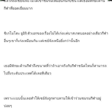
เเล้วก็ถึงเซย์จังจะไม่ได้เข้าชมรมเหมือนกันกับชั้น เเต่เธอมีทักษะด้าน
กีฬาที่ยอดเยี่ยมมาก
ชิเกโมโตะ​ ยูอิจิ ตัวเอกของเรื่องไม่ได้เก่งเเค่บาสเกตบอลอย่างเดียว​กีฬา​
อื่นๆเขาก็เก่งเหมือนกัน เเต่เซย์จังเหนือยิ่งกว่านั้นอีก
เธอมีทักษะด้านกีฬาถึงขนาดที่ว่าถ้าเอาจริงกับกีฬาชนิดไหนก็สามารถ
ไปถึงระดับประเทศ​ได้เลยทีเดียว
เพราะเเบบนั้นเลยทําให้เซย์จังถูกทาบทามให้เข้าร่วมชมรมกีฬาอยู่
บ่อยๆ