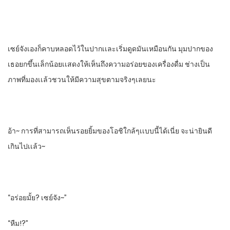
เซย์จังเองก็คาบหลอดไว้ในปากเเละเริ่มดูดมันเหมือนกัน​ มุมปากของ
เธอยกขึ้นเล็กน้อย​เเสดงให้เห็นถึงความอร่อย​ของเครื่องดื่ม ช่างเป็น
ภาพที่มองเเล้วชวนให้มีความสุข​ตามจริงๆเลยนะ
อ้า~ การที่สามารถเห็นรอยยิ้มของโอชิใกล้ๆเเบบนี้ได้เนี่ย​ จะน่ายินดี
เกินไปเเล้ว~
“อร่อยมั้ย? เซย์จัง~”
“หืม!?”