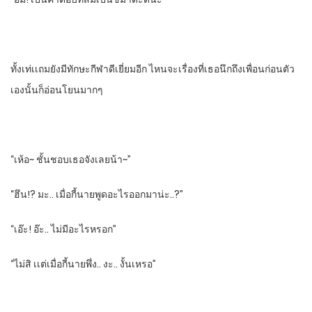
ทั้งเท่เเถมยังมีทักษะกีฬาดีเยี่ยมอีก​ ไหนจะเรื่องที่เธอนึกถึงเพื่อนก่อนตัว
เองนั้นก็อ่อนโยนมากๆ
“เห้อ~ ชั้นชอบเธอจังเลยน้า~”
“ฮึน!? มะ.. เมื่อกี้นายพูดอะไรออกมาน่ะ..?”
“เอ๊ะ! อ๊ะ.. ไม่มีอะไรหรอก”
“ไม่สิ เเต่เมื่อกี้นายพึ่ง.. งะ.. งั้นเหรอ”