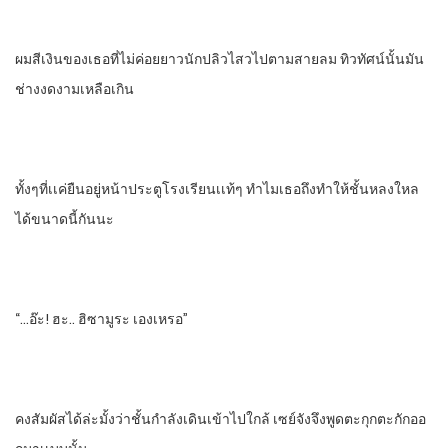
ผมสีเงินของเธอที่ไม่ค่อยยาวนักปลิวไสวไปตามสายลม​ ทิวทัศน์​นั้นมัน
ช่างงดงามเหลือเกิน
ทั้งๆที่เเค่ยืนอยู่หน้าประตูโรงเรียน​เเท้ๆ​ ทําไมเธอถึงทําให้ชั้นหลงใหล
ได้ขนาดนี้กันนะ
“…อ๊ะ! ฮะ.. ฮิซามูระ​ เองเหรอ”
คงสัมผัสได้ล่ะมั้งว่าชั้นกําลังเดินเข้าไปใกล้ เซย์จังจึงพูดตะกุกตะกัก​ออ