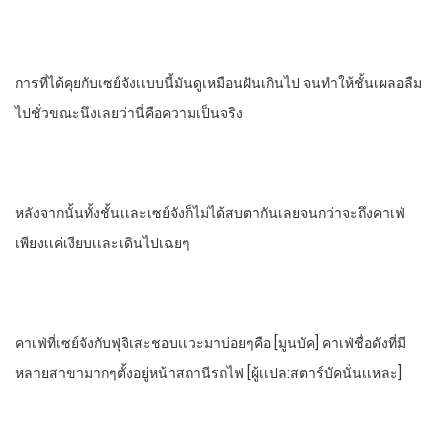
การที่ได้คุยกับเซย์จังเเบบนี้มันดูเหมือนฝันเกินไป​ จนทําให้ชั้นเผลอลืม
ไปชั่วขณะนึงเลยว่านี่คือความเป็นจริง
หลังจากนั้นทั้งชั้นเเละเซย์จังก็ไม่ได้สบตากันเลยจนกว่าจะถึงคาเฟ่​
เพียงเเค่เงียบเเละเดินไปเฉยๆ
คาเฟ่ที่เซย์จังกับฟุจิเสะชอบเเวะมาบ่อยๆ​คือ​ [มูนบัค]​ คาเฟ่ชื่อดังที่มี
หลายสาขามากๆตั้งอยู่หน้าสถานีรถไฟ​ [ผู้เเปล:สตาร์บัคนั่นเเหละ]​