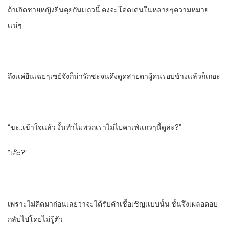
ถ้าเกิดชายหญิงยืนคุยกันเเถวนี้​ คงจะโดดเด่นในหลายๆความหมาย​
เเน่ๆ
ถึงเเค่ยืนเฉย​ๆ​เซย์จังก็น่ารักซะจนดึงดูดสายตาผู้คนรอบข้างเเล้วก็เถอะ
“ขะ..เข้าใจเเล้ว​ งั้นทําไมพวกเราไม่ไปคาเฟ่เเถวๆนี้ดูล่ะ?”
“เอ๊ะ?”
เพราะไม่คิดมาก่อนเลยว่าจะได้รับคําเชื้อเชิญ​เเบบนั้น​ ชั้นจึงเผลอตอบ
กลับไปโดยไม่รู้ตัว