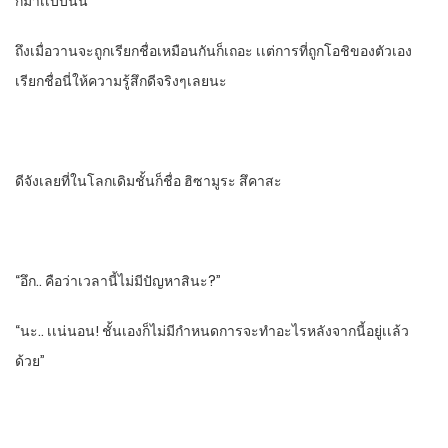
กมาเเบบนั้น
ถึงเมื่อวานจะถูกเรียกชื่อเหมือนกันก็เถอะ​ เเต่การที่ถูกโอชิของตัวเอง
เรียกชื่อนี่ให้ความรู้สึกดีจริงๆเลยนะ
ดีจังเลยที่ในโลกเดิมชั้นก็ชื่อ​ ฮิซามูระ​ สึคาสะ​
“อึก.. คือว่าเวลานี้ไม่มีปัญหาสินะ?”
“นะ.. เเน่นอน!​ ชั้นเองก็ไม่มีกําหนดการจะทําอะไรหลังจากนี้อยู่เเล้ว
ด้วย”