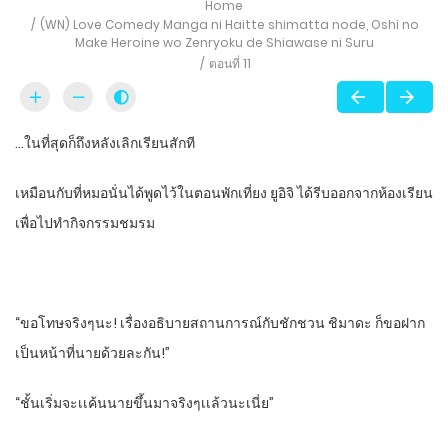
Home
(WN) Love Comedy Manga ni Haitte​ shimatta node, Oshi no
Make Heroine wo Zenryoku de Shiawase ni Suru
ตอนที่ 11
…ในที่สุดก็ถึงหลังเลิกเรียนสักที
เหมือนกับที่หมอนั่นได้พูดไว้ในตอนพักเที่ยง​ ยูอิจิ​ ได้รีบออกจากห้องเรียน
เพื่อไปทํากิจกรรมชมรม
“ขอโทษจริงๆนะ! เรื่องอธิบายสถานการณ์​กับชักชวน​ ชิมาดะ​ ก็ขอฝาก
เป็นหน้าที่นายด้วยละกัน!”
“ชั้นเริ่มจะเเค้นนายขึ้นมาจริงๆเเล้วนะเนี่ย”