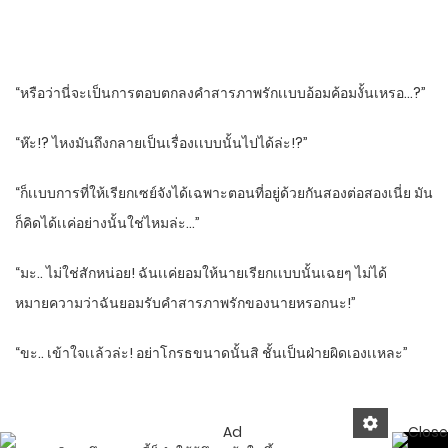
“หรือว่านี่จะเป็นการตอบตกลงคําสารภาพรักเเบบอ้อมค้อมงั้นเหรอ…?”
“ห๊ะ!? ไหงมันถึงกลายเป็นเรื่องเเบบนั้นไปได้ล่ะ!?”
“ก็เเบบการที่ให้เรียกเซย์จังได้เฉพาะตอนที่อยู่ด้วยกันสองต่อสอง​เนี่ย มัน
ก็คิดได้เเค่อย่างนั้นใช่ไหมล่ะ…”
“มะ.. ไม่ใช่สักหน่อย! ฉันเเค่ยอมให้นายเรียกเเบบนั้นเฉยๆ ไม่ได้
หมายความ​ว่าฉันยอมรับคําสารภาพรักของนายหรอกนะ!”
“ขะ.. เข้าใจเเล้วล่ะ! อย่าโกรธขนาดนั้นสิ​ ชั้นเป็นฝ่ายผิดเองเเหละ”