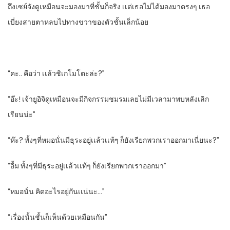
ถึงเซย์จังดูเหมือนจะมองมาที่ชั้นก็จริง​ เเต่เธอไม่ได้มองมาตรงๆ​ เธอ
เบี่ยงสายตาหลบไปทางขวาของตัวชั้นเล็กน้อย
“คะ.. คือว่า​ เเล้วชิเกโมโตะล่ะ?”
“อ๊ะ! เจ้ายูอิจิดูเหมือนจะมีกิจกรรมชมรมเลยไม่มีเวลามาพบหลังเลิก
เรียนน่ะ”
“ห๊ะ? ทั้งๆที่หมอนั่นมีธุระอ​ยู่เเล้วเเท้ๆ​ ก็ยังเรียกพวกเราออกมาเนี่ยนะ?”
“อื้ม​ ทั้งๆที่มีธุระอยู่เเล้วเเท้ๆ​ ก็ยังเรียกพวกเราออกมา”
“หมอนั่น​ คิดอะไรอยู่กันเเน่นะ…”
“เรื่องนั้นชั้นก็เห็นด้วยเหมือนกัน”