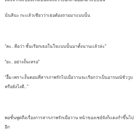
นั่นสินะ​ กะเเล้วเชียวว่าเธอต้องถามมาเเบบนั้น
“คะ.. คือว่า​ ชั้นเรียกเธอในใจเเบบนั้นมาตั้งนานเเล้วล่ะ”
“ยะ.. อย่างงั้นเหรอ”
“อื้ม​ เพราะงั้นตอนที่สารภาพรักไปเมื่อวานจะเรียกว่าเป็นอารมณ์​ชั่ววูบ​
หรือยังไงดี…”
พอชั้นพูดถึงเรื่องการสารภาพรักเมื่อวาน​ หน้าของเซย์จังก็เเดงกํ่าขึ้นไป
อีก