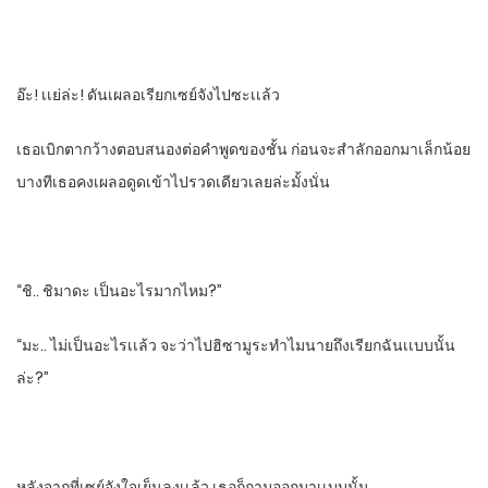
อ๊ะ! เเย่ล่ะ!​ ดันเผลอเรียกเซย์จังไปซะเเล้ว
เธอเบิกตากว้างตอบสนองต่อคําพูดของชั้น​ ก่อนจะสําลักออกมาเล็กน้อย​
บางทีเธอคงเผลอดูดเข้าไปรวดเดียวเลยล่ะมั้งนั่น
“ชิ.. ชิมาดะ​ เป็นอะไรมากไหม?”
“มะ.. ไม่เป็นอะไรเเล้ว​ จะว่าไปฮิซามูระทําไมนายถึงเรียกฉันเเบบนั้น
ล่ะ?”
หลังจากที่เซย์จังใจเย็นลงเเล้ว​ เธอก็ถามออกมาเเบบนั้น