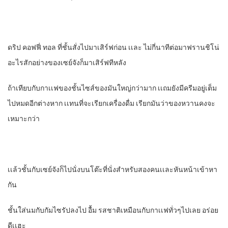
ดริป คอฟฟี่​ ทอล ที่ชั้นสั่งไปมาเสิร์ฟ​ก่อน​ เเละ​ ไม่กี่นาทีต่อมา​ฟรานชิโน่
อะไรสักอย่างของเซย์จังก็มาเสิร์ฟ​ทีหลัง
ถ้าเทียบกับกาเเฟของชั้นไซส์​ของมันใหญ่กว่ามาก​ เเถมยังมีครีมอยู่เต็ม
ไปหมดอีกต่างหาก​ เเทนที่จะเรียกเครื่องดื่ม​ เรียกมันว่าของหวานคงจะ
เหมาะกว่า
เเล้วชั้นกับเซย์จังก็ไปนั่งบนโต๊ะที่นั่งสําหรับสองคนเเละหันหน้าเข้าหา
กัน
ชั้นใส่นมกับกัมไซรัปลงไป​ อื้ม​ รสชาติเหมือนกับกาเเฟทั่วๆไปเลย อร่อย
ดีเเฮะ