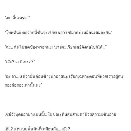
“งะ.. งั้นเหรอ..”
“โทษทีนะ​ ต่อจากนี้ชั้นจะเรีย​ก​เธอว่า ชิมาดะ​ เหมือนเดิมละกัน”
“ฉะ.. ฉันไม่ขัดข้องหรอกนะ! นายจะเรียกเซย์จังต่อไปก็ได้…”
“เอ๊ะ? จะดีเหรอ?”
“อะ​ อา… เเต่ว่ามันค่อนข้างน่าอายน่ะ​ เรียกเฉพาะตอนที่พวกเราอยู่กัน
สองต่อสองเท่านั้นนะ”
เซย์จังพูดออกมาเเบบนั้น ในขณะที่หลบสายตาด้วยความเขินอาย
เอ๊ะ? เเต่เเบบนั้นมันก็เหมือนกับ… เอ๊ะ?