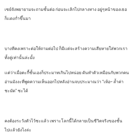
เซย์จังพยายามจะถามชั้นต่อ​ ก่อนจะเลิกไปกลางทาง​ อยู่ๆหน้าของเธอ
ก็เเดงกํ่าขึ้นมา
บางทีคงเพราะต่อให้ถามต่อไป​ ก็มีเเต่จะสร้างความเสียหายใส่พวกเรา
ทั้งคู่เท่านั้นล่ะมั้ง
เเต่ว่าเมื่อตะกี้​ชั้นเองก็ประมาท​เกินไปหน่อย​ ดันทําตัวเหมือนกับพวกคน
อ่านมังงะที่พูดความเห็นออกไปหลังอ่านจบประมาณว่า​ “เห้อ~ ลํ้าค่า
ชะมัด” ซะได้
คงต้องระวังตัวไว้ซะแล้ว​ เพราะโลกนี้ได้กลายเป็นชีวิตจริงของชั้น
ไปเเล้วยังไงล่ะ