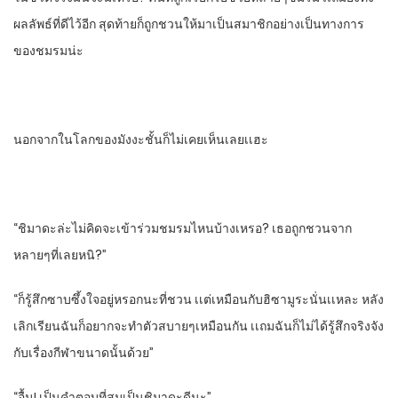
ผลลัพธ์​ที่ดีไว้อีก​ สุดท้ายก็ถูกชวนให้มาเป็นสมาชิกอย่างเป็นทางการ
ของชมรมน่ะ​
นอกจากในโลกของมังงะชั้นก็ไม่เคยเห็นเลยเเฮะ
“ชิมาดะ​ล่ะไม่คิดจะเข้าร่วมชมรมไหนบ้างเหรอ?​ เธอถูกชวนจาก
หลายๆที่เลยหนิ?”
“ก็รู้สึกซาบซึ้งใจ​อยู่หรอกนะที่ชวน เเต่เหมือนกับฮิซามูระ​นั่นเเหละ หลัง
เลิกเรียนฉันก็อยากจะทําตัวสบายๆเหมือนกัน​ เเถมฉันก็ไม่ได้รู้สึกจริงจัง
กับเรื่องกีฬาขนาดนั้นด้วย”
“อื้ม! เป็นคําตอบที่สมเป็นชิมาดะดีนะ”