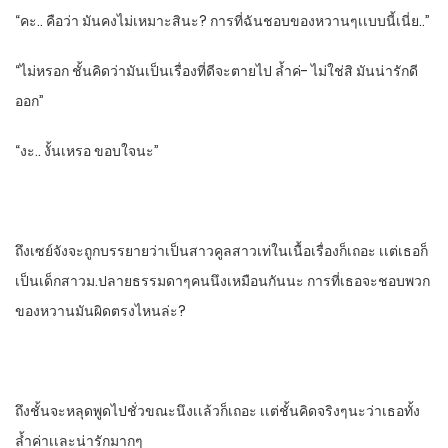
“คะ.. คือว่า​ มันคงไม่เหมาะสินะ?​ การที่ฉันชอบของหวานๆเเบบนี้เนี่ย..”
“ไม่หรอก​ ชั้นคิดว่ามันเป็นเรื่องที่ดีจะตายไป​ ลํ้าค่- ไม่ใช่สิ​ มันน่ารักดี
ออก”
“งะ.. งั้นเหรอ​ ขอบใจนะ”
ถึงเซย์จังจะถูกบรรยายว่าเป็นสาวคูลสาวเท่ในเนื้อเรื่องก็เถอะ​ เเต่เธอก็
เป็นเด็กสาวม.ปลายธรรมดาๆคนนึงเหมือนกันนะ​ การที่เธอจะชอบพวก
ของหวานมันผิดตรงไหนล่ะ?
ถึงชั้นจะหลุดพูดไปชั่วขณะนึงเเล้วก็เถอะ​ เเต่ชั้นคิดจริงๆนะว่าเธอทั้ง
ลํ้าค่าเเละน่ารักมากๆ