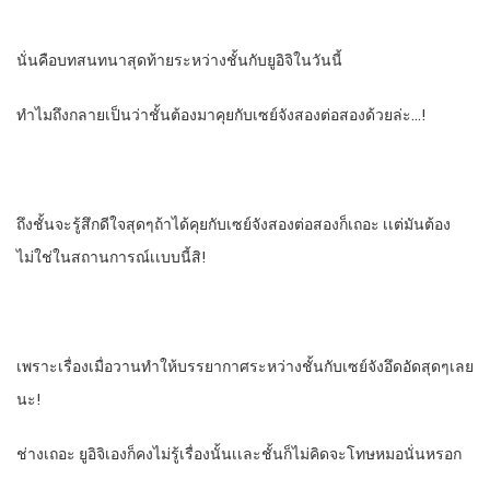
นั่นคือบทสนทนาสุดท้ายระหว่างชั้นกับยูอิจิในวันนี้
ทําไมถึงกลายเป็นว่าชั้นต้องมาคุยกับเซย์จังสองต่อสองด้วยล่ะ…!
ถึงชั้นจะรู้สึกดีใจสุดๆถ้าได้คุยกับเซย์จังสองต่อสองก็เถอะ​ เเต่มันต้อง
ไม่ใช่ในสถานการณ์​เเบบนี้สิ!
เพราะเรื่องเมื่อวานทําให้บรรยากาศ​ระหว่างชั้นกับเซย์จังอึดอัดสุดๆเลย
นะ!
ช่างเถอะ​ ยูอิจิเองก็คงไม่รู้เรื่องนั้นเเละชั้นก็ไม่คิดจะโทษหมอนั่นหรอก