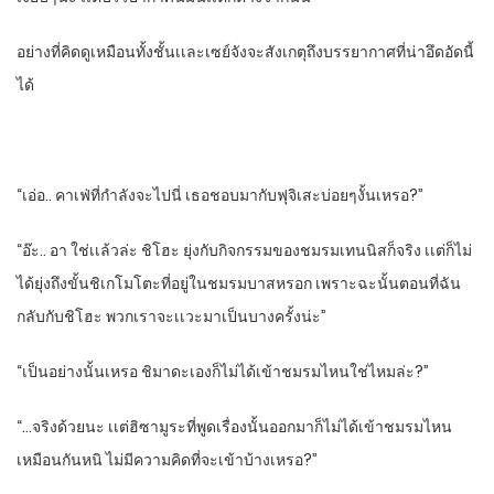
อย่างที่คิดดูเหมือนทั้งชั้นเเละเซย์จังจะสังเกตุถึงบรรยากาศ​ที่น่าอึดอัดนี้
ได้
“เอ่อ.. คาเฟ่ที่กําลังจะไปนี่​ เธอชอบมากับฟุจิเสะบ่อยๆงั้นเหรอ?”
“อ๊ะ.. อา​ ใช่เเล้วล่ะ​ ชิ​โฮะ​ ยุ่งกับกิจกรรมของชมรมเทนนิสก็จริง​ เเต่ก็ไม่
ได้ยุ่งถึงขั้นชิเกโมโตะที่อยู่ในชมรมบาสหรอก เพราะฉะนั้นตอนที่ฉัน
กลับกับชิโฮะ​ พวกเราจะเเวะมาเป็นบางครั้งน่ะ”
“เป็นอย่างนั้นเหรอ​ ชิมาดะเองก็ไม่ได้เข้าชมรมไหนใช่ไหมล่ะ?”
“…จริงด้วยนะ​ เเต่ฮิซามูระที่พูดเรื่องนั้นออกมาก็ไม่ได้เข้าชมรมไหน
เหมือนกันหนิ ไม่มีความคิดที่จะเข้าบ้างเหรอ?”