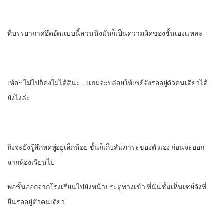
ที่บรรยากาศ​อึดอัดเเบบนี้ส่วนนึงมันก็เป็นความผิดของชั้นเองเเหละ
เห้อ~ ไม่ไปก็คงไม่ได้สินะ… เเถมจะปล่อยให้เซย์จังรออยู่ตัวคนเดียวได้
ยังไงล่ะ
ถึงจะยังรู้สึกหดหู่อยู่เล็กน้อย​ ชั้นก็เก็บสัมภาระ​ของตัวเอง​ ก่อนจะออก
จากห้องเรียนไป
พอชั้นออกจากโรงเรียนไปยังหน้าประตูทางเข้า​ ที่นั่นชั้นเห็นเซย์จังที่
ยืนรออยู่ตัวคนเดียว