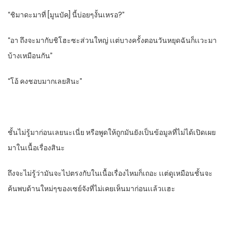
“ชิมาดะมาที่ [มูนบัค]​ นี้บ่อยๆงั้นเหรอ?”
“อา​ ถึงจะมากับชิโฮะซะส่วนใหญ่ เเต่บางครั้งตอนวันหยุดฉันก็เเวะมา
บ้างเหมือนกัน”
“โอ้​ คงชอบมากเลยสินะ”
ชั้นไม่รู้มาก่อนเลยนะเนี่ย​ หรือพูดให้ถูกมันยังเป็นข้อมูลที่ไม่ได้เปิดเผย
มาในเนื้อเรื่องสินะ
ถึงจะไม่รู้ว่ามันจะไปตรงกับในเนื้อเรื่องไหมก็เถอะ​ เเต่ดูเหมือนชั้นจะ
ค้นพบด้านใหม่ๆของเซย์จังที่ไม่เคยเห็นมาก่อนเเล้วเเฮะ