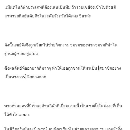
เเม้เเต่ในกีฬา​ประเภท​ที่ต้องเล่นเป็นทีม​ ถ้ารวมเซย์จังเข้าไปด้วย​ ก็
สามารถติดอันดับดีๆในระดับจังหวัดได้เลยเชียวล่ะ
ดังนั้นเซย์จังจึงถูกเรียกไปช่วยกิจกรรมชมรมของพวกชมรมกีฬาใน
ฐานะผู้ช่วยอยู่เสมอ
ซึ่งผลลัพธ์ที่ออกมาก็ดีมากๆ​ ทําให้เธอถูกชวนให้มาเป็น​ [สมาชิก​อย่าง
เป็นทางการ]​ อีกต่างหาก​
พวกตัวละครที่มีทักษะด้านกีฬา​ดีเยี่ยมเเบบนี้​ เป็นเซตติ้งในมังงะที่เห็น
ได้ทั่วไปเลยล่ะ
ในชีวิตจริงมันจะมีเหรอ? คนที่ถูกเรียกไปช่วยหลายๆชมรม​ เเถมยังทิ้ง