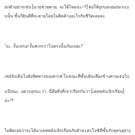
ยกตัวอย่างเช่น​ [นายช่วยตาย.. จะได้ไหมนะ~?]​ ต่อให้ถูกบอกออกมาเเบ
บนั้น ชั้นก็ยินดีที่จะตายโดยไม่ติดค้างอะไรกับชีวิตเลยล่ะ​
“งะ.. งั้นเหรอ! งั้นพวกเราไปตรงนั้นกันเถอะ!”
เซย์จังเดินไปยังทิศทางของคาเฟ่ ในขณะที่ชั้นเดินเคียงข้างตามเธอไป
เเป๊ปนะ.. อย่าบอกนะว่า.. นี่คือสิ่งที่เขาเรียกกันว่า​ [เดทหลังเลิกเรียน]​
น่ะ!?
ไม่คิดเลยว่าจะได้มาเดทหลังเลิกเรียนกับตัวละครโอชิที่ชั้นรักสุดๆอย่าง​