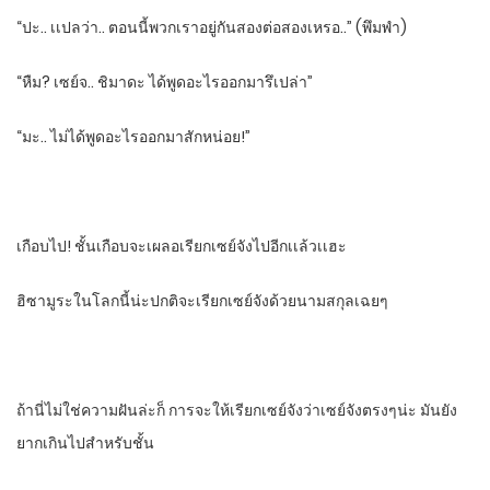
“ปะ.. เเปลว่า.. ตอนนี้พวกเราอยู่กันสองต่อสองเหรอ..” (พึมพํา)​
“หืม? เซย์จ.. ชิมาดะ​ ได้พูดอะไรออกมารึเปล่า”
“มะ.. ไม่ได้พูดอะไรออกมาสักหน่อย!”
เกือบไป!​ ชั้นเกือบจะเผลอเรียกเซย์จังไปอีกเเล้วเเฮะ
ฮิซามูระ​ในโลกนี้น่ะ​ปกติจะเรียกเซย์จังด้วยนามสกุลเฉยๆ
ถ้านี่ไม่ใช่ความฝันล่ะก็​ การจะให้เรียกเซย์จังว่าเซย์จังตรงๆน่ะ​ มันยัง
ยากเกินไปสําหรับชั้น