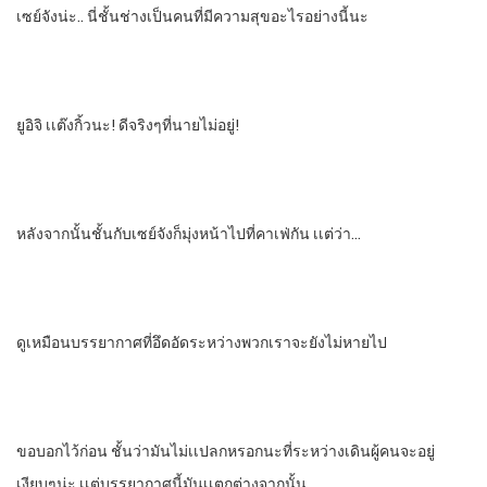
เซย์จังน่ะ.. นี่ชั้นช่างเป็นคนที่มีความสุขอะไรอย่างนี้นะ
ยูอิจิ​ เเต๊งกิ้วนะ! ดีจริงๆที่นายไม่อยู่!
หลังจากนั้นชั้นกับเซย์จังก็มุ่งหน้าไปที่คาเฟ่กัน​ เเต่ว่า…
ดูเหมือนบรรยากาศ​ที่อึดอัดระหว่างพวกเราจะยังไม่หายไป
ขอบอกไว้ก่อน​ ชั้นว่ามันไม่เเปลกหรอกนะที่ระหว่างเดินผู้คนจะอยู่
เงียบๆน่ะ​ เเต่บรรยากาศ​นี้มันเเตกต่างจากนั้น