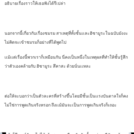
อธิบายเรื่องราวให้เธอฟังได้รึเปล่า
นอกจากนี้เกี่ยวกับเรื่องชมรม​ สาเหตุที่ทั้งชั้นเเละฮิซามูระในฉบับมังงะ
ไม่คิดจะเข้าชมรมก็อย่างที่ได้พูดไป
เเม้เเต่เรื่องนี้พวกเราก็เหมือนกัน​ นี่คงเป็นหนึ่งในเหตุผลที่ทําให้ชั้นรู้สึก
ว่าตัวเองคล้ายกับ ฮิซามูระ​ สึคาสะ​ ด้วยนั่นเเหละ
ต่อให้จะบอกว่าเป็นตัวละครที่สร้างขึ้นโดยมีชั้นเป็นเเรงบันดาลใจ​ก็คง
ไม่ใช่การพูดเกินจริงหรอก​ ถึงเเม้มันจะเป็นการพูดเกินจริงก็เถอะ