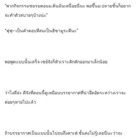
“พวกกิจกรรม​ชมรมตอนม.ต้น​มันเหนื่อยนี่นะ​ พอขึ้นม.ปลายชั้นก็อยาก
จะทําตัวสบายๆบ้างน่ะ”
“ฟุฟุ~ เป็นคําตอบที่สมเป็นฮิซามูระดีนะ”
พอพูดเเบบนั้นเสร็จ เซย์จังก็หัวเราะคิกคักออกมาเล็กน้อย
ว่าไงดีล่ะ​ ดีจังที่ตอนนี้ดูเหมือนบรรยากาศ​ที่น่าอึดอัดระหว่างเราจะ
ค่อยๆหายไปเเล้ว
ถ้าบรรยากาศ​เป็นเเบบนั้นไปจนถึงคาเฟ่​ ชั้นคงไม่รู้เลยนี่นะว่าจะ