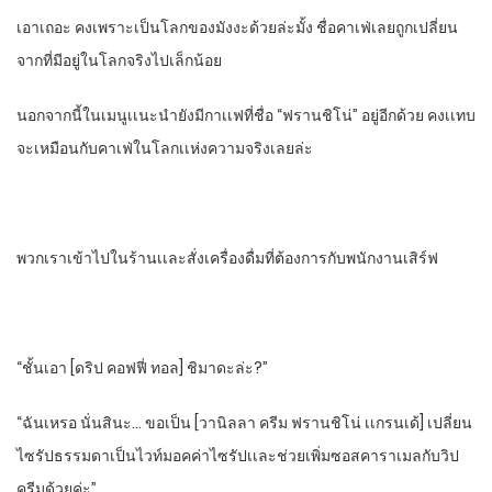
เอาเถอะ​ คงเพราะเป็นโลกของมังงะด้วยล่ะมั้ง​ ชื่อคาเฟ่เลยถูกเปลี่ยน
จากที่มีอยู่ในโลกจริงไปเล็กน้อย
นอกจากนี้ในเมนูเเนะนํายังมีกาเเฟที่ชื่อ​ “ฟรานชิโน่” อยู่อีกด้วย​ คงเเทบ
จะเหมือนกับคาเฟ่ในโลกเเห่งความจริงเลยล่ะ
พวกเราเข้าไปในร้าน​เเละสั่งเครื่องดื่มที่ต้องการกับพนักงานเสิร์ฟ​
“ชั้นเอา [ดริป คอฟฟี่​ ทอล]​ ชิมาดะล่ะ?”
“ฉันเหรอ​ นั่นสินะ… ขอเป็น​ [วานิลลา​ ครีม​ ฟรานชิโน่ เเกรนเด้]​ เปลี่ยน
ไซรัปธรรมดา​เป็นไวท์มอคค่า​ไซรัปเเละช่วยเพิ่มซอสคาราเมลกับวิป
ครีมด้วยค่ะ”