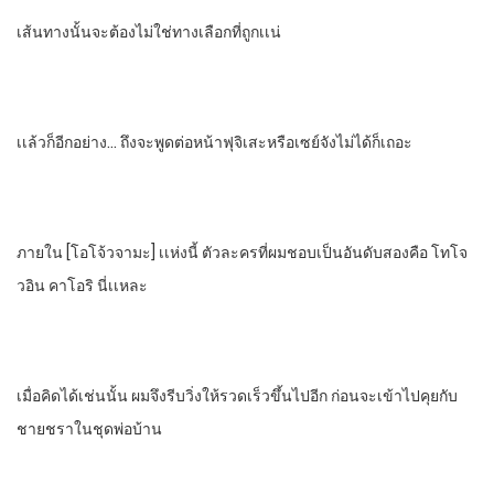
เส้นทางนั้นจะต้องไม่ใช่ทางเลือกที่ถูกเเน่
เเล้วก็อีกอย่าง… ถึงจะพูดต่อหน้าฟุจิเสะหรือเซย์จังไม่ได้ก็เถอะ
ภายใน​ [โอโจ้วจามะ]​ เเห่งนี้​ ตัวละครที่ผมชอบเป็นอันดับสองคือ​ โทโจ
วอิน​ คาโอริ​ นี่เเหละ
เมื่อคิดได้เช่นนั้น​ ผมจึงรีบวิ่งให้รวดเร็วขึ้นไปอีก​ ก่อนจะเข้าไปคุยกับ​
ชายชราในชุดพ่อบ้าน