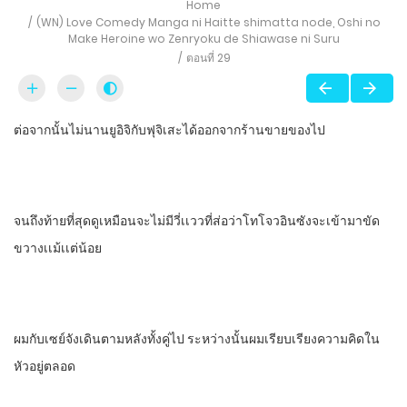
Home
(WN) Love Comedy Manga ni Haitte​ shimatta node, Oshi no
Make Heroine wo Zenryoku de Shiawase ni Suru
ตอนที่ 29
ต่อจากนั้นไม่นาน​ยูอิจิกับฟุจิเสะได้ออกจากร้านขายของไป
จนถึงท้ายที่สุดดูเหมือนจะไม่มีวี่เเววที่ส่อว่าโทโจวอิน​ซังจะเข้ามาขัด
ขวางเเม้เเต่น้อย
ผมกับเซย์จังเดินตามหลังทั้งคู่ไป​ ระหว่างนั้นผมเรียบเรียงความคิดใน
หัวอยู่ตลอด