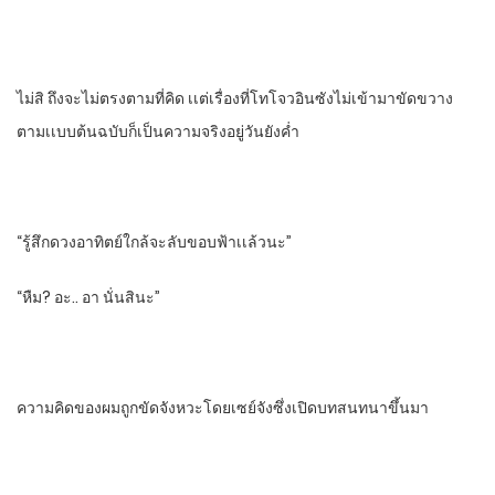
ไม่สิ​ ถึงจะไม่ตรงตามที่คิด เเต่เรื่องที่โทโจวอินซังไม่เข้ามาขัดขวาง
ตามเเบบต้นฉบับ​ก็เป็นความจริงอยู่วันยังคํ่า
“รู้สึกดวงอาทิตย์ใกล้จะลับขอบฟ้าเเล้วนะ”
“หืม? อะ.. อา​ นั่นสินะ”
ความคิดของผมถูกขัดจังหวะโดยเซย์จังซึ่งเปิดบทสนทนาขึ้นมา