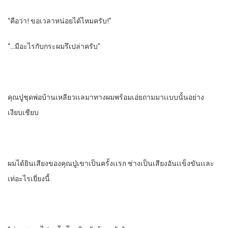
“คือว่า! ขอเวลาหน่อยได้ไหมครับ!”
“…มีอะไรกับกระผมรึเปล่าครับ”
คุณปู่ชุดพ่อบ้านเหลียวเเลมาทางผม​พร้อมเอ่ยถามมาเเบบนั้นอย่าง
เงียบเชียบ​
ผมได้ยินเสียงของคุณปู่เขาเป็นครั้งเเรก​ ช่างเป็นเสียงอันเเข็งขันเเละ
เท่​อะไรเยี่ยงนี้