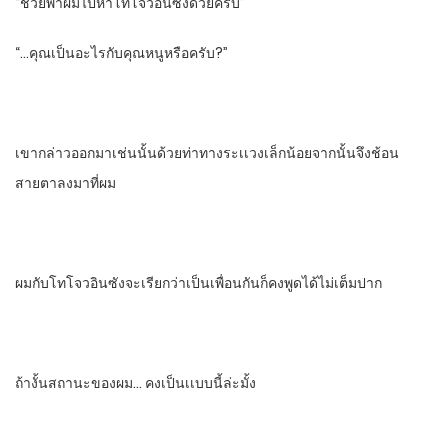
“ช่วยพาผมไปหาโทโจวอินซังด้วยครับ”
“…คุณเป็นอะไรกับคุณหนูหรือครับ?”
เขากล่าวออกมาเช่นนั้นด้วยท่าทางระเเวงเล็กน้อยจากนั้นจึงช้อน
สายตาลงมาที่ผม
ผมกับโทโจวอินซัง​จะเรียกว่าเป็นเพื่อนกันก็คงพูดได้ไม่เต็มปาก
ถ้างั้นสถานะของผม… คงเป็นเเบบนี้ล่ะมั้ง