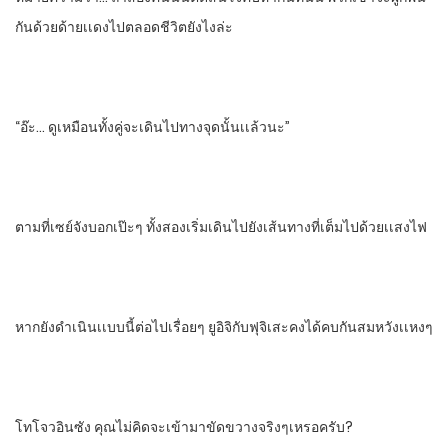
กันด้วยด้ายเเดงไปตลอดชีวิตยังไงล่ะ
“อ๊ะ… ดูเหมือนทั้งคู่​จะเดินไปทาง​จุดนั้นเเล้วนะ”
ตามที่เซย์จังบอกเป๊ะๆ​ ทั้งสองเริ่มเดินไปยังเส้นทางที่เต็มไปด้วยเเสงไฟ
หากยังดําเนินเเบบนี้ต่อไปเรื่อยๆ ยูอิจิกับฟุจิเสะคงได้คบกันสมหวังเเหงๆ
โทโจวอินซัง​ คุณไม่คิดจะเข้ามาขัดขวางจริงๆเหรอครับ?