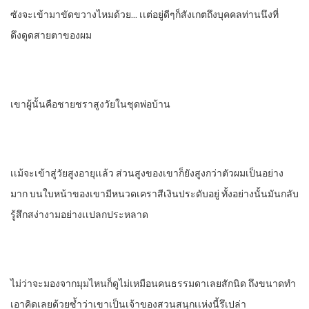
ซังจะเข้ามา​ขัดขวางไหมด้วย… เเต่อยู่ดีๆ​ก็สังเกตถึงบุคคลท่านนึงที่
ดึงดูดสายตาของผม
เขาผู้นั้นคือชายชราสูงวัยในชุดพ่อบ้าน
เเม้จะเข้าสู่วัยสูงอายุ​เเล้ว​ ส่วนสูงของเขาก็ยังสูงกว่าตัวผมเป็นอย่าง
มาก​ บนใบหน้า​ของเขามีหนวดเคราสีเงินประดับอยู่​ ทั้งอย่างนั้นมันกลับ
รู้สึกสง่างามอย่างเเปลกประหลาด
ไม่ว่าจะมองจากมุมไหนก็ดูไม่เหมือนคนธรรมดาเลยสักนิด​ ถึงขนาดทํา
เอา​คิดเลยด้วยซํ้าว่าเขาเป็นเจ้าของสวนสนุกเเห่งนี้รึเปล่า