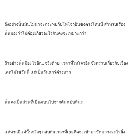
ถึงอย่างนั้นมันไม่น่าจะกระทบกับโทโจวอินซังตรงไหนนี่​ สําหรับเรื่อง
นั้นมองว่าไม่ค่อยเกี่ยวอะไรกันคงจะเหมาะกว่า
ถ้าอย่างนั้นมีอะไรอีก… จริงด้วย!​ เวลาที่โทโจวอินซังทราบเกี่ยวกับเรื่อง
เดทไม่ใช่วันนี้​ เเต่เป็นวันศุกร์​ต่างหาก
นั่นคงเป็นส่วนที่เบี่ยงเบนไปจากต้นฉบับสินะ
เเต่หากมีเเค่นั้น​จริงๆ​ กลับกันเวลาที่เธอคิดจะเข้ามาขัดขวางจะไวยิ่ง