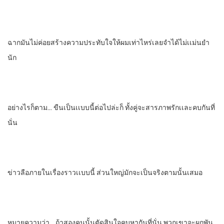
ฉากมันไม่ค่อยสร้างความประทับใจให้ผมเท่าไหร่เลยจําได้ไม่เเม่นยํา
นัก
อย่างไรก็ตาม… ขืนเป็นเเบบนี้ต่อไป​ล่ะก็ ทั้งคู่จะสารภาพรักเเละคบกันที่
นั่น
ข่าวลือภายในเรื่องราวเเบบนี้​ ส่วนใหญ่มักจะเป็นจริงตามนั้นเสมอ
หมายควา​มว่า… ถ้าสองคนนั้นตัดสินใจคบหากันที่นั่น​ พวกเขาจะผูกพัน