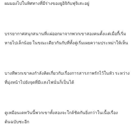
ผมมองไปในทิศทางที่มีร่างของยูอิจิกับฟุจิเสะอยู่
บรรยากาศสนุกสนานที่เเผ่ออกมาจากพวกเขาสองคนตั้งเเต่เมื่อกี้เริ่ม
หายไปเล็กน้อย​ ในขณะเดียวกัน​กับที่ทั้งคู่เริ่มเผยความประหม่าให้เห็น
บางทีพวกเขาคงกําลังคิดเกี่ยวกับเรื่องการสารภาพรัก​ไว้ในหัว​ ระหว่าง
ที่มุ่งหน้าไปยัง​จุดที่มีเเสงไฟนั่น​ก็เป็นได้
ดูเหมือนเดทวันนี้พวกเขาทั้งสองจะใกล้ชิดกันยิ่งกว่า​ในเนื้อเรื่อง
ต้นฉบับซะอีก