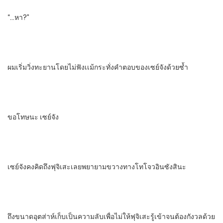
“…หา?”
ผมเริ่มวิ่งทะยาน​โดยไม่ฟังเเม้กระทั่งคําตอบของเซย์จังด้วยซํ้า
ขอโทษนะ​ เซย์จัง
เซย์จังคงคิดถึงฟุจิเสะเลยพยายามขวางทางโทโจวอินซังสินะ
ถึงขนาดอุตส่าห์เก็บเป็นความลับเพื่อไม่ให้ฟุจิเสะรู้เข้าจนต้องกังวลด้วย