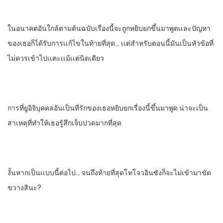
ในอนาคตอัน​ใกล้​ตามต้นฉบับเรื่องนี้​จะถูกหยิบยกขึ้นมาพูดเเละปัญหา
ของเธอก็ได้รับการเเก้ไขในท้ายที่สุด… เเต่สําหรับตอนนี้มันเป็นหัวข้อที่
ไม่ควรเข้าไปเเตะเเม้เเต่นิดเดียว
การที่ยูอิจิบุคคลอันเป็นที่รักของเธอหยิบยกเรื่องนี้ขึ้นมาพูด​ น่าจะเป็น
สาเหตุที่ทําให้เธอรู้สึกเจ็บปวดมากที่สุด
งั้นหากเป็นเเบบนี้ต่อไป… จนถึงท้ายที่สุดโทโจวอินซังก็จะไม่เข้ามาขัด
ขวางสินะ?