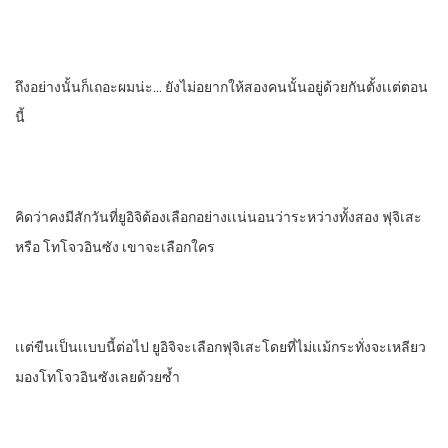
ถึงอย่างนั้นก็เถอะผมน่ะ… ยังไม่อยากให้สองคนนั้นอยู่ด้วยกันตั้งเเต่ตอน
นี้
คิดว่าคงมีสักวันที่ยูอิจิต้องเลือกอย่างเเน่นอนว่าระหว่างทั้งสอง​ ฟุจิเสะ​
หรือ​ โทโจวอินซัง​ เขาจะเลือกใคร
เเต่ขืนเป็นเเบบนี้ต่อไป​ ยูอิจิจะเลือกฟุจิเสะโดยที่ไม่เเม้กระทั่งจะเหลียว
มองโทโจวอินซังเลยด้วยซํ้า