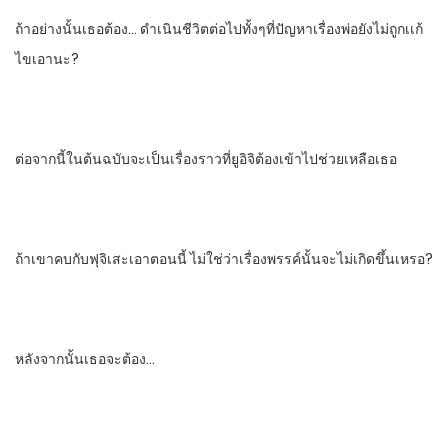
ถ้าอย่างนั้น​เธอต้อง… ดําเนินชีวิตต่อไปทั้งๆที่ปัญหาเรื่องพ่อยังไม่ถูกเเก้
ไขเอานะ?
ต่อจากนี้ในต้นฉบับ​จะเป็นเรื่องราวที่ยูอิจิต้องเข้าไปช่วยเหลือเธอ
ถ้าเขาคบกับฟุจิเสะเอาตอนนี้​ ไม่ใช่ว่าเรื่องพรรค์นั้นจะไม่เกิดขึ้นเหรอ?
หลังจากนั้น​เธอจะต้อง…