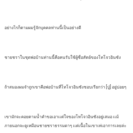
อย่างไรก็ตามผมรู้จักบุคคลท่านนี้เป็นอย่างดี
ชายชรา​ในชุดพ่อบ้าน​ท่านนี้คือคนรับใช้ผู้ซื่อสัตย์​ของโทโจวอินซัง
ถ้าสมองผมจําถูก​เขาคือพ่อบ้านที่โทโจวอินซังชอบเรียกว่า​ [ปู่]​ อยู่บ่อยๆ
เขามักจะคอยตามนํ้าคําขอเอาเเต่ใจของโทโจวอินซังอยู่เสมอ​ เเม้
ภายนอกจะดูเหมือนชายชรา​ธรรมดาๆ เเต่เนื้อในเขาเท่เอาการเลยล่ะ