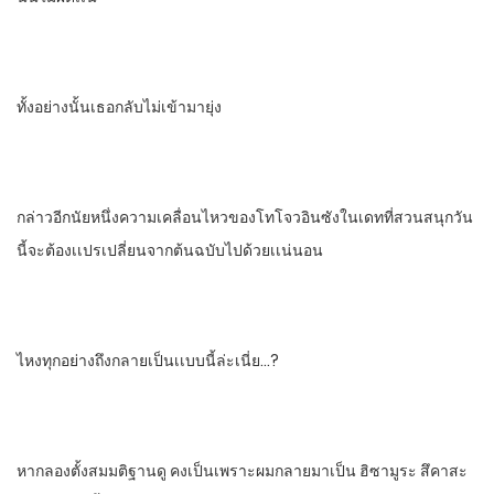
ทั้งอย่างนั้นเธอ​กลับไม่เข้ามายุ่ง
กล่าวอีกนัยหนึ่ง​​ความเคลื่อนไหวของโทโจวอินซัง​ในเดท​ที่สวนสนุกวัน
นี้​จะต้องเเปรเปลี่ยนจากต้นฉบับไปด้วยเเน่นอน
ไหงทุกอย่างถึงกลายเป็นเเบบนี้ล่ะเนี่ย…?
หากลองตั้งสมมติฐาน​ดู​ คงเป็นเพราะผมกลายมาเป็น​ ฮิซามูระ​ สึคาสะ​