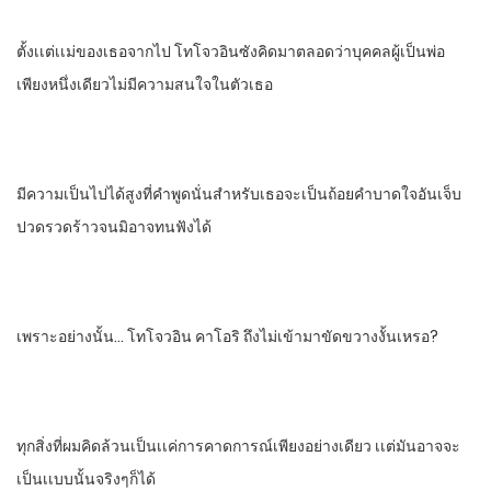
ตั้งเเต่เเม่ของเธอจากไป​ โทโจวอินซังคิดมาตลอดว่าบุคคลผู้เป็นพ่อ
เพียงหนึ่งเดียวไม่มีความสนใจในตัวเธอ
มีความเป็นไปได้สูงที่คําพูดนั่นสําหรับเธอ​จะเป็นถ้อยคําบาดใจอันเจ็บ
ปวดรวดร้าวจนมิอาจทนฟังได้
เพราะอย่างนั้น… โทโจวอิน​ คาโอริ​ ถึงไม่เข้ามาขัดขวางงั้นเหรอ?
ทุกสิ่งที่ผมคิดล้วนเป็นเเค่การคาดการณ์เพียงอย่างเดียว​ เเต่มันอาจจะ
เป็นเเบบนั้นจริงๆก็ได้