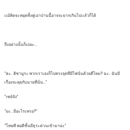
เเม้คิดจะหยุดทั้งคู่เอาป่านนี้อาจจะยากเกินไปเเล้วก็ได้
ถึงอย่างนั้นก็เถอะ…
“ฮะ.. ฮิซามูระ​ พวกเราเองก็ไปตรงจุดที่มีไฟนั่นด้วยดีไหม? ฉะ.. ฉันมี
เรื่องจะคุยกับนายที่นั่น…”
“เซย์จัง”
“มะ.. มีอะไรเหรอ?”
“โทษที พอดีชั้นมีธุระด่วนเข้ามาน่ะ”