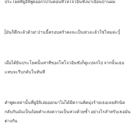
ประโยคที่ยูอิจิพูดออกไป​ในตอนที่โทโจวอินซังมาเยือนบ้านผม
[มันก็ดึกเเล้วด้วย! ป่านนี้ครอบครัวคงจะเป็นห่วงเเล้วใช่ไหมล่ะ!]​
เมื่อได้ยินประโยคนั้นท่าทีของโทโจวอินซังก็ดูเเปลกไป​ จากนั้นเธอ
เเทบจะรีบกลับในทันที
คําพูดเหล่านั้นที่ยูอิจิเอ่ยออกมาไม่ได้มีความคิดมุ่งร้ายเธอเลยสักนิด​
กลับกันมันเป็นถ้อยคําเเห่งความเป็นห่วงด้วยซํ้า​ อย่างไรสําหรับเธอมัน
ต่างกัน