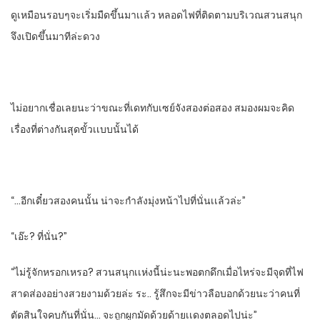
ดูเหมือนรอบๆจะเริ่มมืดขึ้นมาเเล้ว​ หลอดไฟที่ติดตามบริเวณสวนสนุก
จึงเปิดขึ้นมาทีล่ะดวง
ไม่อยากเชื่อเลย​นะว่าขณะที่เดทกับเซย์จังสองต่อสอง​ สมองผมจะคิด
เรื่องที่ต่างกันสุดขั้วเเบบนั้นได้
“…อีกเดี๋ยวสองคนนั้น​ น่าจะกําลังมุ่งหน้าไป​ที่นั่นเเล้วล่ะ”
“เอ๊ะ? ที่นั่น?”
“ไม่รู้จักหรอกเหรอ? สวนสนุกเเห่งนี้น่ะนะพอตกดึกเมื่อไหร่​จะมีจุดที่ไฟ
สาดส่องอย่างสวยงามด้วยล่ะ​ ระ.. รู้สึกจะมีข่าวลือบอกด้วยนะว่าคนที่
ตัดสินใจคบกันที่นั่น… จะถูกผูกมัดด้วยด้ายเเดงตลอดไปน่ะ”