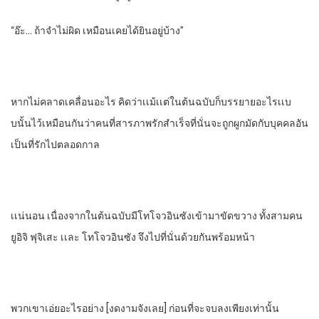
“อ๊ะ… ถ้าจําไม่ผิด​ เหมือนเคยได้ยินอยู่บ้าง”
หากไม่คลาดเคลื่อน​อะไร​ คิดว่าเเม้เเต่ในต้นฉบับก็บรรยายอะไรเเบ
บนั้นไว้เหมือนกันว่าคนที่สารภาพรัก​สําเร็จที่นั่น​จะถูกผูกมัดกับบุคคลอัน
เป็นที่รักไปตลอดกาล
เเน่นอน​ เนื่องจากในต้นฉบับมีโทโจวอินซังเข้ามาขัดขวาง​ ทั้งสาม​คน
ยูอิจิ​ ฟุจิเสะ​ เเละ​ โทโจวอินซัง​ จึงไปที่นั่นด้วยกันพร้อมหน้า
พวกเขาเอ่ยอะไรอย่าง​ [งดงามจังเลย]​ ก่อนที่จะจบลงเพียงเท่านั้น