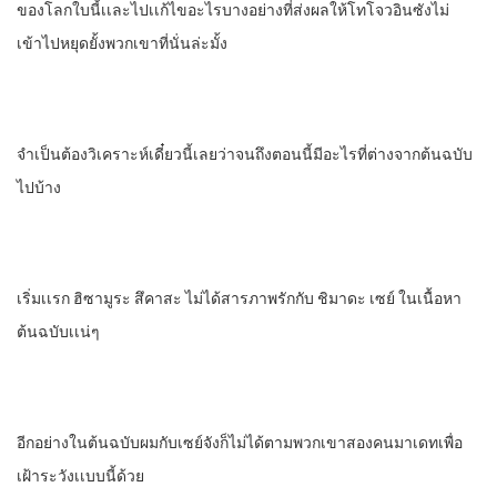
ของโลกใบนี้เเละไปเเก้ไขอะไรบางอย่างที่ส่งผลให้โทโจวอินซังไม่
เข้าไปหยุดยั้งพวกเขาที่นั่นล่ะมั้ง
จําเป็นต้องวิเคราะห์​เดี๋ยวนี้เลย​ว่าจนถึงตอนนี้มีอะไรที่ต่างจากต้นฉบับ
ไปบ้าง
เริ่มเเรก​ ฮิซามูระ​ สึคาสะ​ ไม่ได้สารภาพรัก​กับ​ ชิมาดะ​ เซย์​ ในเนื้อหา
ต้นฉบับเเน่ๆ
อีกอย่างในต้นฉบับ​ผมกับเซย์จัง​ก็ไม่ได้ตามพวกเขาสองคนมาเดทเพื่อ
เฝ้าระวังเเบบนี้ด้วย