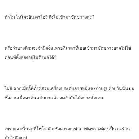
ทําไม​ โทโจวอิน​ คาโอริ​ ถึงไม่เข้ามาขัดขวางล่ะ?
หรือว่าบางทีผมจะจําผิดงั้นเหรอ? เวลาที่เธอเข้ามาขัดขวางอาจไม่ใช่
ตอนที่ทั้งสองอยู่ในร้านก็ได้?
ไม่สิ​ ฉากเมื่อกี้ที่ทั้งคู่สวมเครื่องประดับลายหมีเเละถ่ายรูปด้วยกันนั่น ผม
ซึ่งอ่านเนื้อหาต้นฉบับมาเเล้ว​ จดจํามันได้อย่างชัดเจน
เพราะฉะนั้น​จุดที่โทโจวอินซังควรจะเข้ามาขัดขวางต้องเป็น​ ณ​ ร้าน
นั่นไม่ผิดเเน่