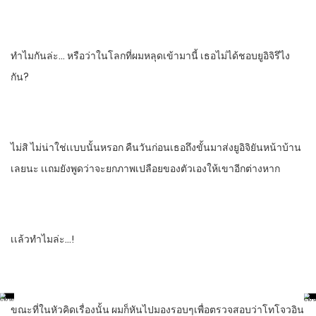
ทําไมกันล่ะ… หรือว่าในโลกที่ผมหลุดเข้ามานี้​ เธอไม่ได้ชอบยูอิจิรึไง
กัน?
ไม่สิ​ ไม่น่าใช่เเบบนั้นหรอก​ คืนวันก่อนเธอถึงขั้นมาส่งยูอิจิยันหน้าบ้าน
เลยนะ​ เเถมยังพูดว่าจะยกภาพเปลือยของตัวเองให้เขาอีกต่างหาก
เเล้วทําไมล่ะ…!
ขณะที่ในหัวคิดเรื่องนั้น​ ผม​ก็หันไปมองรอบๆเพื่อตรวจสอบว่าโทโจวอิน