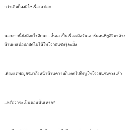
กว่าเดิมก็คงมิใช่เรื่องเเปลก
นอกจากนี้ยังมีอะไรอีกนะ… งั้นคงเป็นเรื่องเมื่อวันเสาร์ตอนที่ยูอิจิมาค้าง
บ้านผมเพื่อ​ปกปิดไม่ให้โทโจวอินซังรู้ล่ะมั้ง
เพียงเเต่พอยูอิจิมาถึงหน้าบ้าน​ความก็เเตกไปถึงหูโทโจวอินซังซะเเล้ว
…หรือว่าจะเป็นตอนนั้นเหรอ?