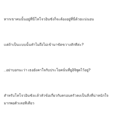
หากเขาคนนั้นอยู่ที่นี่​โทโจวอินซัง​ก็จะต้องอยู่ที่นี่ด้วยเเน่นอน
เเต่ถ้าเป็นเเบบนั้นทําไมถึงไม่เข้ามาขัดขวางสักทีล่ะ?
…อย่าบอกนะว่า​ เธอยังคาใจกับประโยคนั่นที่ยูอิจิพูดไว้อยู่?
สําหรับโทโจวอินซังเเล้ว​หัวข้อเกี่ยวกับครอบครัวคงเป็นสิ่งที่น่าหนักใจ
มากพอตัวเลยทีเดียว