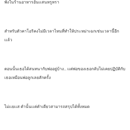
พังในร้านอาหารอันเเสนหรูหรา
สําหรับตัวคาโอริ​คงไม่มีเวลาไหนที่ทําให้ประหม่าเฉกเช่นเวลานี้อีก
เเล้ว
ตอนนั้นเธอ​ได้สนทนากับพ่ออยู่บ้าง… เเต่พ่อของเธอกลับไม่เคยปฏิบัติกับ
เธอเหมือนพ่อลูกเลย​สักครั้ง
ไม่เเยเเส​ คํานั้นเเค่คําเดียวสามารถสรุปได้ทั้งหมด