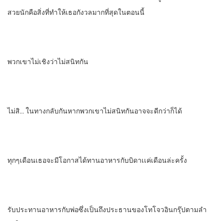
สวยนักคือสิ่งที่ทําให้เธอกังวลมากที่สุดในตอนนี้
พวกเขาไม่เชิงว่าไม่สนิทกัน
ไม่สิ… ในทางกลับกันหากพวกเขาไม่สนิทกันอาจจะดีกว่าก็ได้
ทุกๆเดือนเธอจะมีโอกาส​ได้ทานอาหารกับบิดาเเค่เดือนล่ะครั้ง
รับประทานอาหารกับพ่อซึ่งเป็นถึงประธานของโทโจวอินกรุ๊ปตามลํา