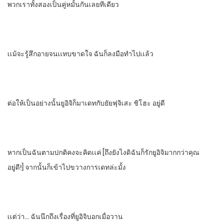
พวกเราทั้งสองเป็นคู่หมั้นกันเลยทีเดียว
เเม้จะรู้สึกอายจนเเทบขาดใจ​ ฉันก็ลงมือทําไปเเล้ว
ต่อให้เป็นอย่างนั้นยูอิจิ​ก็มาเดทกับ​ยัยฟุจิเสะ​ ชิโฮะ​ อยู่ดี
หากเป็นฉันตามปกติคงจะคิดเเค่​ [ถึงยังไงดิฉันก็รักยูอิจิมากกว่าคุณ
อยู่ดี!]​ จากนั้นก็เข้าไปขวาง​การเดท​ล่ะมั้ง
เเต่ว่า… ฉันนึกถึงเรื่องที่ยูอิจิบอกเมื่อวาน