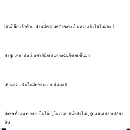
[มันก็ดึกเเล้วด้วย! ป่านนี้ครอบครัวคงจะเป็นห่วงเเล้วใช่ไหมล่ะ!]
คําพูดเหล่านั้น​เป็นคําที่นึกเป็นห่วงฉันจึงเอ่ยขึ้นมา
เพียงเเต่… ฉันไม่มีพ่อเเม่เเบบนั้นน่ะสิ
ทั้งพ่อ​ ทั้งเเม่​ พวกเขาไม่ได้อยู่ในคฤหาสน์​หลังใหญ่​สุดเเสนเปล่าเปลี่ยว​
นั่น