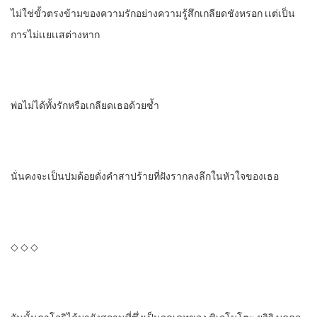
ไม่ใช่ขั้วตรงข้ามของความรักอย่างความรู้สึกเกลียดชังหรอก​ เเต่เป็น
การไม่เเยเเสต่างหาก
พ่อไม่ได้ทั้งรักหรือเกลียดเธอด้วยซํ้า
นั่นคงจะเป็น​ปมด้อยดั่งคําสาปร้ายที่ฝังรากลงลึกในหัวใจของเธอ
◇ ◇ ◇