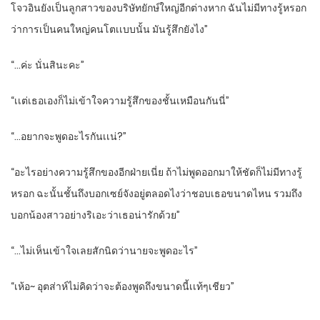
โจวอินยังเป็นลูกสาวของบริษัทยักษ์​ใหญ่​อีกต่างหาก​ ฉันไม่มีทางรู้หรอก
ว่าการเป็นคนใหญ่คนโตเเบบนั้น​ มันรู้สึกยังไง”
“…ค่ะ​ นั่นสินะคะ”
“เเต่เธอเองก็ไม่เข้าใจความรู้สึกของชั้นเหมือนกันนี่”
“…อยากจะพูดอะไรกันเเน่?”
“อะไรอย่างความรู้สึกของอีกฝ่ายเนี่ย​ ถ้าไม่พูดออกมาให้ชัด​ก็ไม่มีทางรู้
หรอก​ ฉะนั้นชั้นถึงบอกเซย์จังอยู่ตลอดไงว่าชอบเธอขนาดไหน​ รวมถึง
บอกน้องสาวอย่างริเอะว่าเธอน่ารัก​ด้วย”
“…ไม่เห็นเข้าใจเลยสักนิด​ว่านายจะพูดอะไร”
“เห้อ~ อุตส่าห์ไม่คิดว่าจะต้องพูดถึงขนาดนี้เเท้ๆเชียว”