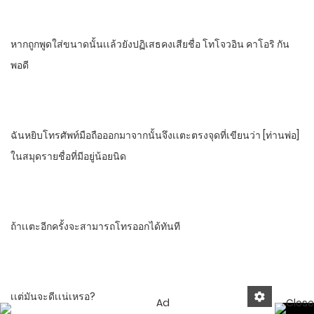
หากถูกพูดใส่ขนาดนั้นเเล้วยังปฏิเสธ​คงเสียชื่อ​ โทโจวอิน​ คาโอริ​ กัน
พอดี
ฉันหยิบโทรศัพท์​มือถือออกมาจากนั้นจึงเเตะตรงจุดที่เขียนว่​า​ [ท่านพ่อ]​
ในสมุดรายชื่อที่มีอยู่น้อยนิด
ถ้าเเตะอีกครั้ง​จะสามารถโทรออกได้ทันที
เเต่มันจะดีเเน่เหรอ?