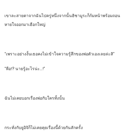
เขาละสายตาจากฉันไปครู่หนึ่ง​จากนั้น​ฮิซามูระ​ก็ก้มหน้าพร้อมถอน
หายใจ​ออกมาเฮือกใหญ่
“เพราะอย่างงั้นเธอคงไม่เข้าใจความรู้สึกของพ่อตัวเองเลยล่ะสิ”
“หือ!? นายรู้อะไรน่ะ…!”
ฉันไม่เคยบอกเรื่องพ่อกับใครทั้งนั้น​
กระทั่งกับยูอิจิก็ไม่เคยคุยเรื่องนี้ด้วยกันสักครั้ง