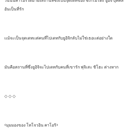
วันนั้น​คาโอริ​ได้มายังสถานที่ซึ่งเป็นจุดเดทของ​ ชิเกโมโตะ​ ยูอิจิ​ บุคคล
อันเป็นที่รัก
เเม้จะเป็นจุดเดท​เเต่คนที่ไปเดทกับยูอิจิกลับไม่ใช่เธอเเต่อย่างใด
มันคือสถานที่ซึ่งยูอิจิจะไปเดท​กับคนที่เขารัก​ ฟุจิเสะ​ ชิโฮะ​ ต่างหาก
◇ ◇ ◇
<มุมมองของ​ โทโจวอิน​ คาโอริ>