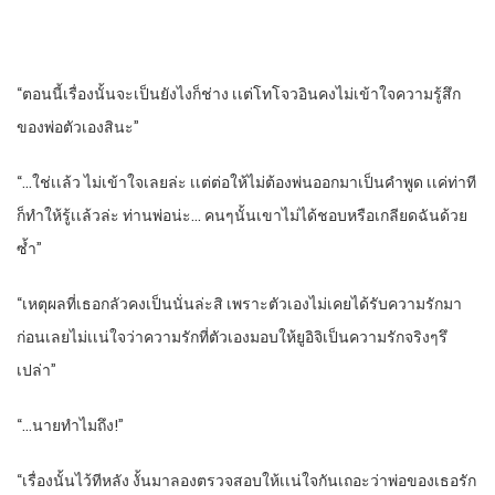
“ตอนนี้เรื่องนั้นจะเป็นยังไงก็ช่าง​ เเต่โทโจวอินคงไม่เข้าใจความรู้สึก
ของพ่อตัวเองสินะ”
“…ใช่เเล้ว​ ไม่เข้าใจเลยล่ะ​ เเต่ต่อให้ไม่ต้องพ่นออกมาเป็นคําพูด​ เเค่ท่าที
ก็ทําให้รู้เเล้วล่ะ​ ท่านพ่อน่ะ… คนๆนั้นเขาไม่ได้ชอบหรือเกลียดฉันด้วย
ซํ้า”
“เหตุผลที่เธอกลัวคงเป็นนั่นล่ะสิ​ เพราะตัวเองไม่เคยได้รับความรักมา
ก่อน​เลยไม่เเน่ใจว่าความรักที่ตัวเองมอบให้ยูอิจิเป็นความรักจริงๆรึ
เปล่า”
“…นาย​ทําไมถึง!”
“เรื่องนั้นไว้ทีหลัง​ งั้นมาลองตรวจสอบให้เเน่ใจกันเถอะว่าพ่อของเธอรัก