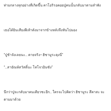
ท่ามกลางทุกอย่างที่เกิดขึ้น​ คาโอริ​รอคอยปู่คนนั้นกลับมาตามลําพัง
เธอได้ยินเสียงฝีเท้าดังมาจากข้างหลัง​จึงหันไปมอง
“ปู่​ช้าจังเลยนะ… ตายจริง​~ ฮิซามูระคุงนี่”
“…สายัณห์​สวัสดิ์​นะ โทโจวอินซัง”
นึกว่าปู่จะกลับมาคนเดียวซะอีก… ใครจะไปคิดว่า​ ฮิซามูระ​ สึคาสะ​ จะ
ตามมาด้วย