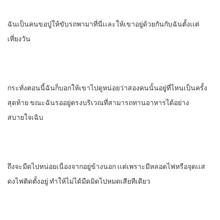
ฉันเป็นคนขอปู่ให้ขับรถพามาที่นี่​เเละให้เขาอยู่ด้วยกันกับฉันตั้งเเต่
เที่ยงวัน
กระทั่งตอนนี้ฉันก็บอกให้เขาไปดู​หน่อยว่าสองคนนั้นอยู่ที่ไหนเป็นครั้ง
สุดท้าย​ ขณะฉันรออยู่ตรงบริเวณ​ที่สามารถทานอาหารได้อย่าง
สบายใจเฉิบ
ถึงจะมืดไปหน่อยเนื่องจากอยู่ข้างนอก​ เเต่เพราะมีหลอดไฟหรือจุดเเส
ดงไฟติดตั้งอยู่​ ทําให้ไม่ได้มืดมิดไปหมดเสียทีเดียว