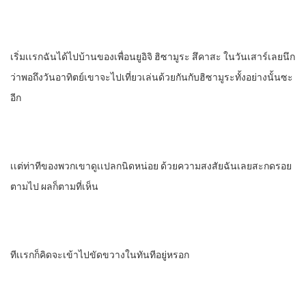
เริ่มเเรก​ฉันได้ไปบ้านของเพื่อนยูอิจิ​ ฮิซามูระ​ สึคาสะ​ ในวันเสาร์เลยนึก
ว่าพอถึงวันอาทิตย์เขาจะไปเที่ยวเล่นด้วยกันกับฮิซามูระทั้งอย่างนั้นซะ
อีก
เเต่ท่าทีของพวกเขาดูเเปลกนิดหน่อย ด้วยความสงสัยฉันเลยสะกดรอย
ตามไป​ ผลก็ตามที่เห็น
ทีเเรกก็คิดจะเข้าไปขัดขวางในทันทีอยู่หรอก