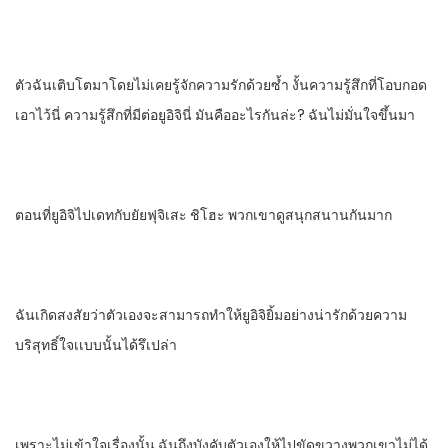
ตัวฉันเติบโตมาโดยไม่เคยรู้จักความรัก​ด้วยซํ้า​ งั้นความรู้สึกที่โอบกอด
เอาไว้นี่​ ความรู้สึกที่มีต่อยูอิจินี่​ มันคืออะไรกันล่ะ? ฉันไม่มั่นใจขึ้นมา
ตอนที่ยูอิจิ​ไปเดทกับ​ยัยฟุจิเสะ​ ชิโฮะ​ พวกเขาดูสนุกสนานกันมาก
ฉันเกิดสงสัยว่าตัวเองจะสามารถทําให้ยูอิจิยิ้มอย่างน่ารักด้วยความ
บริสุทธิ์ใจ​เเบบนั้นได้รึเปล่า
เพราะไม่​เข้าใจเรื่องนั้น​ ฉันถึงบังคับตัวเองให้ไปขัดขวางพวกเขาไม่ได้