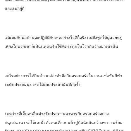
ของเเม่อยู่ดี
เเม้เมดกับพ่อบ้านจะปฏิบัติกับเธออย่างใจดีก็จริง เเต่ถึงพูดให้ดูสวยหรู
เพียงใดพวกเขาก็เป็นเเค่คนรับใช้ที่ตระกูล​โทโจวอินจ้างมาเท่านั้น
อะไรอย่างการได้กินข้าวกล่องทํามือ​กับครอบครัวในงานเเข่งขันกีฬา​
ระดับประถมน่ะ​ เธอไม่เคยประสบมันสักครั้ง
ระหว่างที่เด็กคนอื่นต่างรับประทานอาหารกับครอบครัวอย่าง​
สนุกสนาน​ เธอได้เเต่​นั่ง​ตัวคนเดียวบนผ้าปูปิคนิค​อันกว้างขวาง​พร้อม