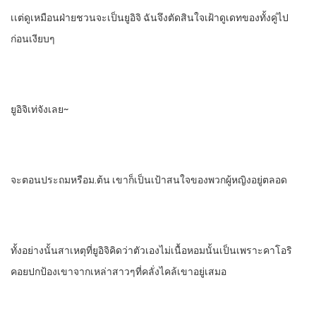
เเต่ดูเหมือนฝ่ายชวนจะเป็นยูอิจิ​ ฉันจึงตัดสินใจเฝ้าดูเดทของทั้งคู่ไป
ก่อนเงียบๆ
ยูอิจิเท่จังเลย~
จะตอนประถมหรือม.ต้น​ เขาก็เป็นเป้าสนใจของพวกผู้หญิงอยู่ตลอด
ทั้งอย่างนั้นสาเหตุที่ยูอิจิคิดว่าตัวเองไม่เนื้อหอมนั้นเป็นเพราะคาโอริ
คอยปกป้องเขาจากเหล่าสาวๆที่คลั่งไคล้​เขาอยู่เสมอ