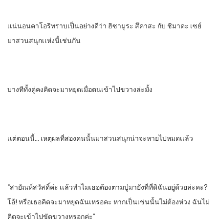
เเน่นอน​คาโอริทราบเป็นอย่างดีว่า​ ฮิซามูระ​ สึคาสะ​ กับ​ ชิมาดะ​ เซย์​
มาสวนสนุกเเห่งนี้เช่นกัน
บางทีทั้งคู่คงคิดจะมาหยุดเมื่อตนเข้าไปขวางล่ะมั้ง
เเต่ตอนนี้… เหตุผ​ลที่​สองคนนั้น​มาสวนสนุกน่าจะหายไปหมดเเล้ว
“สายัณห์​สวัสดิ์ค่ะ​ เเล้วทําไมเธอต้องตามปู่มายังที่ที่ดิฉันอยู่ด้วยล่ะคะ?
โอ้! หรือเธอคิดจะมาหยุดฉันเหรอคะ​ หากเป็นเช่นนั้น​ไม่ต้องห่วง​ ฉันไม่
คิดจะเข้าไปขัดขวางหรอกค่ะ”