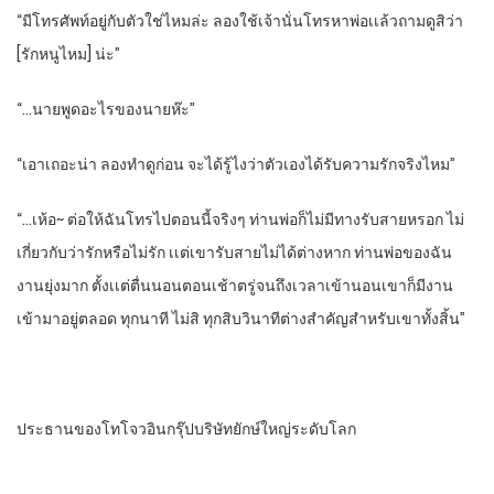
“มีโทรศัพท์อยู่กับตัวใช่ไหมล่ะ​ ลองใช้เจ้านั่นโทรหาพ่อเเล้วถามดูสิว่า​
[รัก​หนูไหม]​ น่ะ”
“…นายพูดอะไรของนายห๊ะ”
“เอาเถอะน่า​ ลองทําดูก่อน​ จะได้รู้ไงว่าตัวเองได้รับความรักจริงไหม”
“…เห้อ~ ต่อให้ฉันโทรไปตอนนี้​จริงๆ​ ท่านพ่อก็ไม่มีทางรับสายหรอก​ ไม่
เกี่ยวกับว่ารักหรือไม่รัก​ เเต่เขารับสายไม่ได้ต่างหาก​ ท่านพ่อของฉัน
งานยุ่งมาก​ ตั้งเเต่ตื่นนอนตอนเช้าตรู่จนถึง​เวลาเข้านอน​เขาก็มีงาน
เข้ามาอยู่ตลอด​ ทุกนาที​ ไม่สิ​ ทุกสิบวินาทีต่างสําคัญสําหรับเขาทั้งสิ้น”
ประธานของโทโจวอินกรุ๊ปบริษัทยักษ์​ใหญ่​ระดับโลก