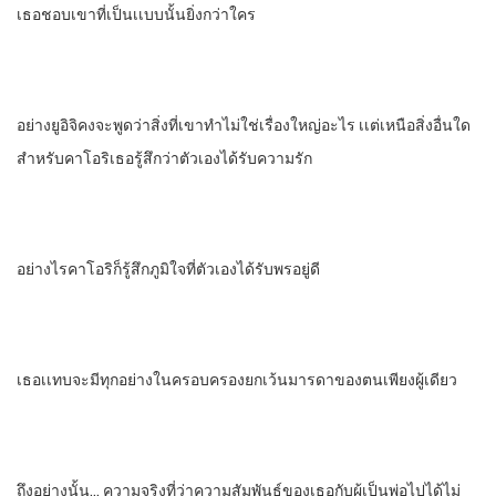
เธอชอบเขาที่เป็นเเบบนั้น​ยิ่งกว่าใคร
อย่างยูอิจิคงจะพูดว่าสิ่งที่เขาทําไม่ใช่เรื่องใหญ่อะไร​ เเต่เหนือสิ่งอื่นใด​
สําหรับคาโอริเธอรู้สึกว่าตัวเองได้รับความรัก​
อย่างไรคาโอริก็รู้สึกภูมิใจที่ตัวเอง​ได้รับพรอยู่ดี
เธอเเทบจะมีทุกอย่างในครอบครองยกเว้นมารดาของตนเพียงผู้เดียว
ถึงอย่างนั้น… ความจริงที่ว่า​ความสัมพันธ์​ของเธอกับผู้เป็นพ่อไปได้ไม่