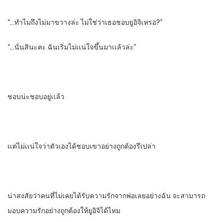
“…ทําไม​ถึงไม่มาขวางล่ะ​ ไม่ใช่ว่าเธอชอบยูอิจิเหรอ?”
“…นั่นสินะคะ ฉันเริ่มไม่เเน่ใจขึ้นมาเเล้วล่ะ”
ชอบน่ะชอบอยู่เเล้ว
เเต่ไม่เเน่ใจว่าตัวเองได้ชอบเขา​อย่างถูกต้องรึเปล่า
น่าสงสัยว่าคนที่ไม่เคยได้รับความรักจากพ่อเลยอย่างฉัน​ จะสามารถ
มอบความรักอย่างถูกต้องให้ยูอิจิได้ไหม