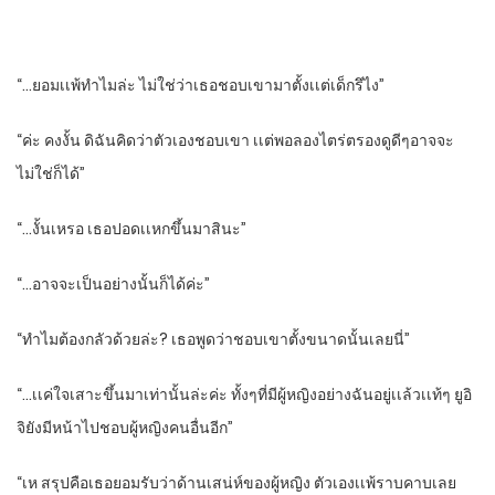
“…ยอมเเพ้ทําไมล่ะ​ ไม่ใช่ว่าเธอชอบเขามาตั้งเเต่เด็กรึไง”
“ค่ะ​ คงงั้น ดิฉันคิดว่าตัวเองชอบเขา เเต่พอลองไตร่ตรอง​ดูดีๆอาจจะ
ไม่ใช่ก็ได้”
“…งั้นเหรอ​ เธอปอดเเหกขึ้นมาสินะ”
“…อาจจะเป็นอย่างนั้นก็ได้ค่ะ”
“ทําไมต้องกลัวด้วยล่ะ? เธอพูดว่าชอบเขาตั้งขนาดนั้นเลยนี่”
“…เเค่ใจเสาะขึ้นมาเท่านั้นล่ะค่ะ​ ทั้งๆที่มีผู้หญิงอย่างฉันอยู่เเล้วเเท้ๆ​ ยูอิ
จิยังมีหน้าไปชอบผู้หญิงคนอื่นอีก”
“เห​ สรุปคือเธอยอมรับว่าด้านเสน่ห์ของผู้หญิง​ ตัวเองเเพ้ราบคาบเลย