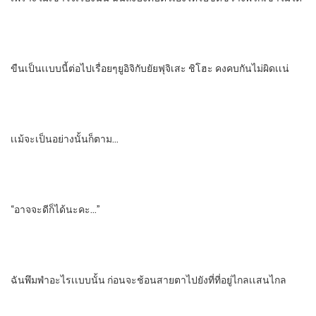
ขืนเป็นเเบบนี้ต่อไปเรื่อยๆ​ยูอิจิ​กับ​ยัยฟุจิเสะ​ ชิโฮะ​ คงคบกัน​ไม่ผิดเเน่
เเม้จะเป็นอย่างนั้นก็ตาม…
“อาจจะดีก็ได้นะคะ…”
ฉันพึมพําอะไรเเบบนั้น​ ก่อนจะช้อนสายตาไปยังที่ที่อยู่ไกลเเสนไกล