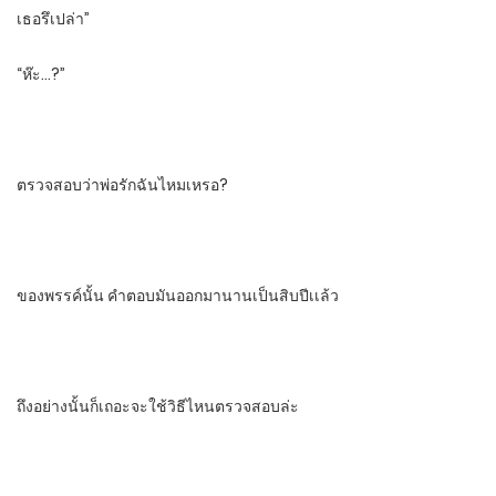
เธอรึเปล่า”
“ห๊ะ…?”
ตรวจสอบว่าพ่อรักฉันไหมเหรอ?
ของพรรค์นั้น​ คําตอบมันออกมานานเป็นสิบปีเเล้ว​
ถึงอย่างนั้นก็เถอะจะใช้วิธีไหนตรวจสอบล่ะ