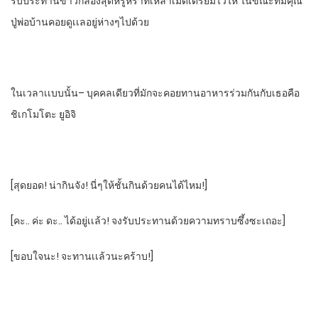
รับประทานข้าวกล่องสุดหรูหรา​ที่เหล่าเมดเตรียมไว้ให้ ในขณะที่มีคุณ
ปู่พ่อบ้าน​คอยดูเเล​อยู่ห่างๆไปด้วย
ในเวลาเเบบนั้น– บุคคลเดียวที่มักจะ​คอยทานอาหารร่วมกันกับเธอ​คือ
ชิเกโมโตะ​ ยูอิจิ​
[สุดยอด! น่ากินจัง! นี่ๆให้ชั้นกินด้วยคนได้ไหม!]​
[คะ.. ค่ะ​ ดะ.. ได้อยู่เเล้ว! จงรับประทานด้วยความทราบซึ้ง​ซะเถอะ]​
[ขอบใจนะ! จะทานเเล้วนะคร้าบ!]​