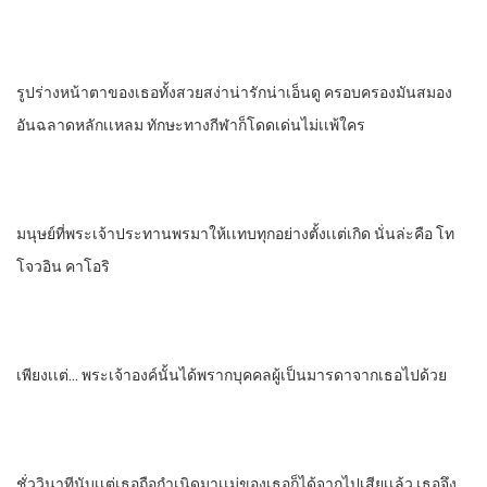
รูปร่างหน้าตาของเธอทั้งสวยสง่าน่ารักน่าเอ็นดู​ ครอบครองมันสมอง
อันฉลาดหลักเเหลม​ ทักษะทางกีฬา​ก็โดดเด่นไม่เเพ้ใคร
มนุษย์​ที่พระเจ้าประทาน​พร​มาให้เเทบทุกอย่าง​ตั้งเเต่เกิด​ นั่นล่ะคือ​ โท
โจวอิน​ คาโอริ
เพียงเเต่… พระเจ้าองค์นั้น​ได้พรากบุคคลผู้เป็นมารดาจากเธอไปด้วย
ชั่ววินาทีนับเเต่เธอถือกําเนิดมา​เเม่ของเธอก็ได้จากไปเสียเเล้ว​ เธอจึง