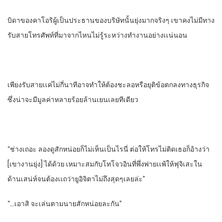
บิดาของคาโอริผู้เป็นประธานของบริษัทนั้นยุ่งมากจริงๆ​ เขาคงไม่มีทาง
รับสายโทรศัพท์​ที่มาจากไหนไม่รู้​ระหว่างทํางานอย่างเเน่นอน
เพียงรับสาย​เเค่ไม่กี่นาที​อาจทําให้ต้องชะลอหรือยุติข้อตกลงทางธุรกิจ​
ซึ่งน่าจะมีมูลค่าหลายร้อยล้านเยน​เลยทีเดียว
“ช่างเถอะ​ ลองดู​สักหน่อยก็ไม่เห็นเป็นไรนี่​ ต่อให้โทรไม่ติดเธอก็อ้างว่า​
[เขางานยุ่ง]​ ได้ด้วย​ เหมาะสมกับโทโจวอิน​ที่​พึ่งพ่ายเเพ้ให้ฟุจิเสะ​ใน
ด้านเสน่ห์จนต้องเเถว่ายูอิจิตาไม่ถึงสุดๆเลยล่ะ”
“…เอาสิ จะเล่นตามนายสักหน่อยละกัน”