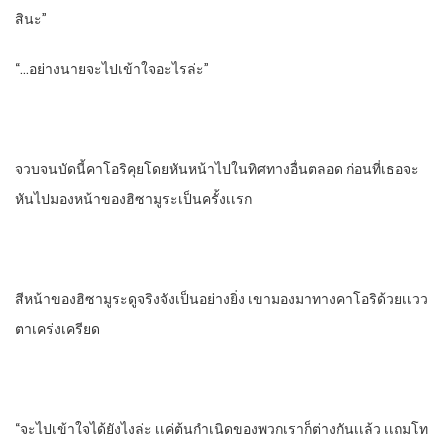
สินะ”
“…อย่างนายจะไปเข้าใจอะไรล่ะ”
จวบจนบัดนี้คาโอริคุยโดยหันหน้าไปในทิศทางอื่นตลอด​ ก่อนที่เธอจะ
หันไปมองหน้าของฮิซามูระเป็นครั้งเเรก
สีหน้าของฮิซามูระดูจริงจัง​เป็นอย่างยิ่ง​ เขามองมาทางคาโอริด้วยเเวว
ตาเคร่งเครียด
“จะไปเข้าใจได้ยังไงล่ะ​ เเค่ต้นกําเนิดของพวกเราก็ต่างกันเเล้ว​ เเถมโท