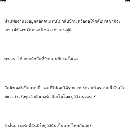
ท่านพ่องานยุ่งอยู่ตลอดจนเเทบไม่กลับบ้าน​ หรือต่อให้กลับมา​เขาก็จะ
เอาเเต่ทํางานในออฟฟิซ​ของตัวเองอยู่ดี
พวกเราได้เจอหน้ากันที่บ้านเเค่ปีล่ะครั้งเอง
กับตัวเองที่เป็นเเบบนี้… คนที่ไม่เคยได้รับความรักจากใครเเบบนี้​ ฉันเริ่ม
พะวงว่าจริงๆเเล้วตัวเองรัก​ ชิเกโมโตะ​ ยูอิจิ​ เเน่เหรอ?
ถ้างั้นความรักที่ฉันมีให้ยูอิจิมันเป็นเเบบไหนกันล่ะ?