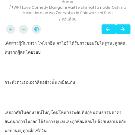
Home
(WN) Love Comedy Manga ni Haitte​ shimatta node, Oshi no
Make Heroine wo Zenryoku de Shiawase ni Suru
ตอนที่ 30
เด็กสาวผู้มีนามว่า​ โทโจวอิน​ คาโอริ​ ได้รับการยอมรับในฐานะลูกคุณ
หนูจากผู้คนโดยรอบ​
กระทั่งตัวเธอเองก็คิดอย่างนั้นเหมือนกัน
เธออาศัย​ในคฤหาสน์​ใหญ่โต​มโหฬาร​ระดับที่ปถุชนคนธรรมดา​คง
จินตนาการไม่ออก​ ได้รับการดูเเลเเละถูกห้อมล้อมไปด้วยเหล่า​เมดกับ
พ่อบ้านอยู่ทุกเมื่อเชื่อวัน