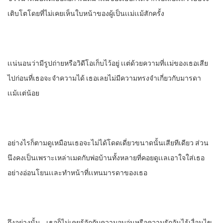
เติบโตโดยที่ไม่เคยเห็น​ใบหน้าของผู้เป็นเเม่เเม้สักครั้ง
เเน่นอนว่ามีรูปถ่ายหรือวิดีโอเก็บไว้อยู่​ เเต่ด้วยความที่เเม่ของเธอเสีย
ไปก่อนที่เธอจะจําความได้ เธอเลย​ไม่มีความทรงจําเกี่ยวกับมารดา​
เเม้เเต่น้อย
อย่างไรก็ตาม​ดูเหมือนเธอจะ​ไม่ได้โดดเดี่ยวขนาดนั้น​เสียทีเดียว​ ส่วน
นึงคงเป็นเพราะ​เหล่าเมดกับพ่อบ้านทั้งหลายที่คอยดูเเลเอาใจใส่เธอ
อย่างอ่อนโยนเเละทําหน้าที่เเทนมารดาของเธอ
ถึงอย่างนั้น… เธอก็ไม่เคยรู้จักกับความอบอุ่นหรือ​ความรักอันไร้เงื่อนไข