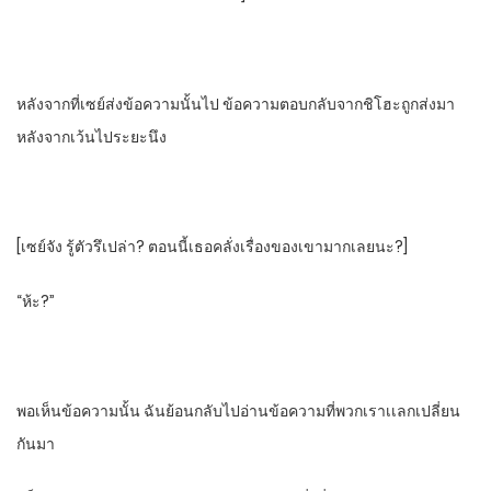
หลังจากที่เซย์ส่งข้อความนั้นไป​ ข้อความตอบกลับจากชิโฮะถูกส่งมา
หลังจากเว้นไประยะนึง
[เซย์จัง​ รู้ตัวรึเปล่า? ตอนนี้เธอคลั่งเรื่องของเขามากเลยนะ?]
“ห้ะ?”
พอเห็นข้อความนั้น​ ฉันย้อนกลับไปอ่านข้อความที่พวกเราเเลกเปลี่ยน
กันมา