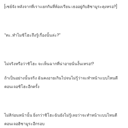
[เซย์จัง​ หลังจากที่เราเเยกกันที่ห้องเรียน​ เธออยู่กับฮิซามูระคุงหรอ?]
“ทะ..ทําไมชิโฮะถึงรู้เรื่องนั้นล่ะ?”
ไม่จริงหรือว่าชิโฮะ​ จะเห็นฉากที่น่าอายนั่นงั้นเหรอ!?
ถ้าเป็นอย่างนั้นจริง​ ฉันคงอายเกินไปจนไม่รู้ว่าจะทําหน้าเเบบไหนดี
ตอนเจอชิโฮะอีกครั้ง
ไม่สิก่อนหน้านั้น​ ยิ่งกว่าชิโฮะฉันยังไม่รู้เลยว่าจะทําหน้าเเบบไหนดี
ตอนเจอฮิซามูระอีกรอบ