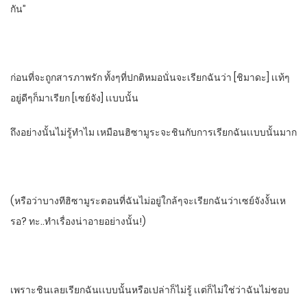
กัน”
ก่อนที่จะถูกสารภาพรัก ทั้งๆที่ปกติหมอนั่นจะเรียกฉันว่า​ [ชิมาดะ]​ เเท้ๆ​
อยู่ดีๆก็มาเรียก​ [เซย์จัง]​ เเบบนั้น
ถึงอย่างนั้นไม่รู้ทําไม​ เหมือนฮิซามูระจะชินกับการเรียกฉันเเบบนั้นมาก
(หรือว่าบางที​ฮิซามูระตอนที่ฉันไม่อยู่​ใกล้ๆ​จะเรียกฉันว่าเซย์จังงั้นเห
รอ? ทะ..ทําเรื่องน่าอายอย่างนั้น!)
เพราะชินเลยเรียกฉันเเบบนั้นหรือเปล่าก็ไม่รู้​ เเต่ก็ไม่ใช่ว่าฉันไม่ชอบ