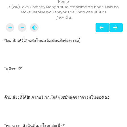
Home
(WN) Love Comedy Manga ni Haitte​ shimatta node, Oshi no
Make Heroine wo Zenryoku de Shiawase ni Suru
ตอนที่ 4
ป๊อม​ ป๊อม! ​(เสียงริงโทนเเจ้งเตือนถึงข้อความ)
“นุอ๊าาา!?”
ด้วยเสียงที่ได้ยินจากบริเวณใกล้ๆ​ เซย์หลุดจากการมโนของเธอ
“หะ..หาาา​ ตัวฉันคิดอะไรอยู่ล่ะเนี่ย!”