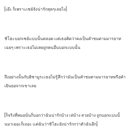
[เอ๊ะ​ ก็เพราะเซย์จังน่ารักสุดๆเลยไง]
ชิโฮะบอกเซย์เเบบนั้นตลอด​ เเต่เธอคิดว่าคงเป็นคําชมตามมารยาท
เฉยๆ​ เพราะเธอไม่เคยถูกคนอื่นบอกเเบบนั้น
ถึงอย่างนั้นกับฮิซามูระ​เธอไม่รู้สึกว่ามันเป็นคําชมตามมารยาทหรือคํา
เยินยอจากเขาเลย
[ก็จริงที่​หมอนั่นก็บอกว่าฉันน่ารัก​บ้าง​ เท่บ้าง​ สวยบ้าง​ ถูกบอกเเบบนั้
นมาเยอะก็เถอะ​ เเต่ฉันว่าชิโฮะยังน่ารักกว่าตัวฉันอีก]