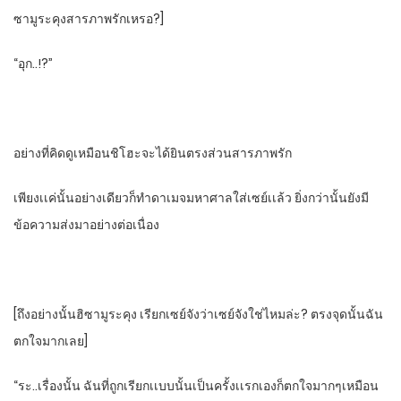
ซามูระคุงสารภาพรักเหรอ?]​
“อุก..!?”
อย่างที่คิดดูเหมือนชิโฮะจะได้ยินตรงส่วนสารภาพรัก
เพียงเเค่นั้นอย่างเดียวก็ทําดาเมจมหาศาล​ใส่เซย์เเล้ว​ ยิ่งกว่านั้นยังมี
ข้อความส่งมาอย่างต่อเนื่อง
[ถึงอย่างนั้นฮิซามูระคุง​ เรียกเซย์จังว่าเซย์จังใช่ไหมล่ะ? ตรงจุดนั้นฉัน
ตกใจมากเลย]
“ระ..เรื่องนั้น​ ฉันที่ถูกเรียกเเบบนั้นเป็นครั้งเเรก​เองก็​ตกใจมากๆเหมือน