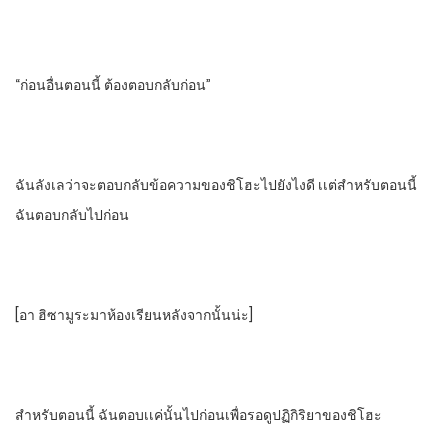
“ก่อนอื่นตอนนี้​ ต้องตอบกลับก่อน”
ฉันลังเลว่าจะตอบกลับข้อความของชิโฮะไปยังไงดี​ เเต่สําหรับตอนนี้
ฉันตอบกลับไปก่อน
[อา​ ฮิซามูระมาห้องเรียนหลังจากนั้นน่ะ]
สําหรับตอนนี้​ ฉันตอบเเค่นั้นไปก่อนเพื่อรอดูปฏิกิริยา​ของชิโฮะ