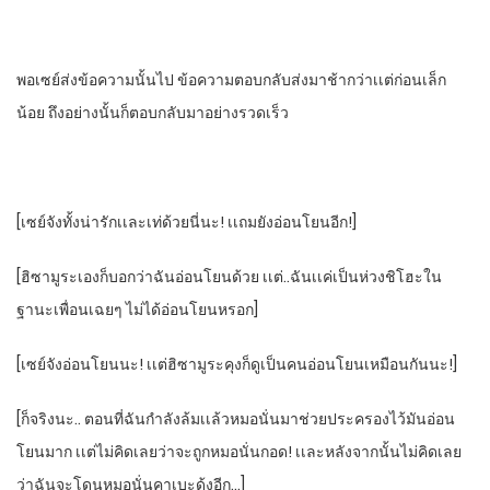
พอเซย์ส่งข้อความนั้นไป​ ข้อความตอบกลับส่งมาช้ากว่าเเต่ก่อนเล็ก
น้อย​ ถึงอย่างนั้นก็ตอบกลับมาอย่างรวดเร็ว
[เซย์จังทั้งน่ารักเเละเท่ด้วยนี่นะ!​ เเถมยังอ่อนโยนอีก!]
[ฮิซามูระเองก็บอกว่าฉันอ่อนโยนด้วย​ เเต่..ฉันเเค่เป็นห่วงชิโฮะใน
ฐานะเพื่อนเฉยๆ​ ไม่ได้อ่อนโยนหรอก]
[เซย์จังอ่อนโยนนะ!​ เเต่ฮิซามูระคุงก็ดูเป็นคนอ่อนโยนเหมือนกันนะ!]
[ก็จริงนะ.. ​ตอนที่ฉันกําลังล้มเเล้วหมอนั่นมาช่วยประครองไว้มันอ่อน
โยนมาก​ เเต่ไม่คิดเลยว่าจะถูกหมอนั่นกอด! เเละหลังจากนั้นไม่คิดเลย
ว่าฉันจะโดนหมอนั่นคาเบะด้งอีก…]