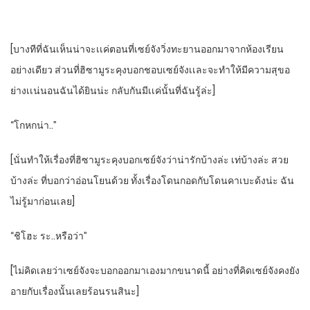
[บางทีที่ฉันเห็นน่าจะเเค่ตอนที่เซย์จังวิ่งทะยานออกมาจากห้องเรียน
อย่างเดียว​ ส่วนที่ฮิซามูระคุงบอกชอบเซย์จังเเละจะทําให้มีความสุขอ
ย่างเเน่นอน​ฉันได้ยินน่ะ​ กลับกันมีเเค่นั้นที่ฉันรู้ล่ะ]
“โกหกน่า..”
[นั่นทําให้เรื่องที่ฮิซามูระคุงบอกเซย์จังว่าน่ารักบ้าง​ล่ะ​ เท่บ้างล่ะ​ สวย
บ้างล่ะ​ ที่บอกว่าอ่อนโยนด้วย​ ทั้งเรื่องโดนกอดกับโดนคาเบะด้งน่ะ​ ฉัน
ไม่รู้มาก่อนเลย]
“ชิโฮะ​ ระ..หรือว่า”
[ไม่คิดเลยว่าเซย์จังจะบอกออกมาเองมากขนาดนี้​ อย่างที่คิดเซย์จังคงยัง
อายกับเรื่องนั้นเลยร้อนรนสินะ]