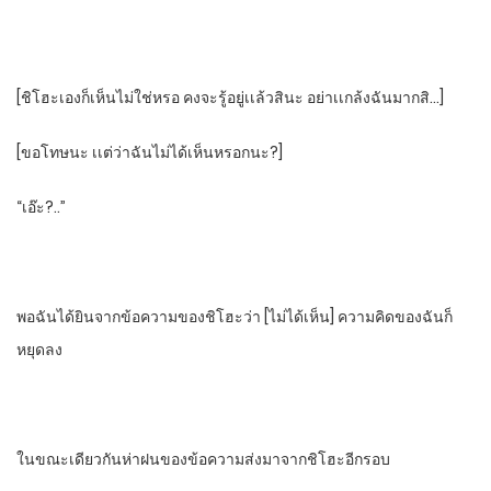
[ชิโฮะเองก็เห็นไม่ใช่หรอ​ คงจะรู้อยู่เเล้วสินะ​ อย่าเเกล้งฉันมากสิ…]
[ขอโทษนะ​ เเต่ว่าฉันไม่ได้เห็นหรอกนะ?]
“เอ๊ะ?..”
พอฉันได้ยินจากข้อความของชิโฮะว่า​ [ไม่ได้เห็น]​ ความคิดของฉันก็
หยุดลง
ในขณะเดียวกันห่าฝนของข้อความส่งมาจากชิโฮะอีกรอบ