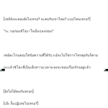
[เซย์จัง​จะตอบยังไงเหรอ? จะคบกับเขาไหม? เเบบไหนเหรอ?]
“ระ..รอก่อนชิโฮะ! ใจเย็นๆลงก่อน!”
เซย์ตะโกนตอบใส่ข้อความที่ได้รับ​ เเม้จะไม่ใช่การโทรคุยกันก็ตาม
กะเเล้วชิโฮะที่เป็นเด็กสาวม.ปลาย คงจะชอบเรื่องรักๆอยู่เเล้ว
[ยังไม่ได้คบกันหรอก]
[เอ๊ะ​ งั้นปฏิเสธ​ไปเหรอ?]