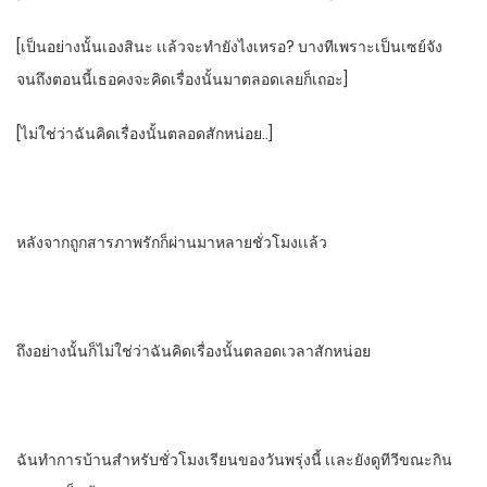
[เป็นอย่างนั้นเองสินะ​ เเล้วจะทํายังไงเหรอ? บางทีเพราะเป็นเซย์จัง
จนถึงตอนนี้เธอคงจะคิดเรื่องนั้นมาตลอดเลยก็เถอะ]
[ไม่ใช่ว่าฉันคิดเรื่องนั้นตลอดสักหน่อย..]
หลังจากถูกสารภาพรักก็ผ่านมาหลายชั่วโมงเเล้ว
ถึงอย่างนั้นก็ไม่ใช่ว่าฉันคิดเรื่องนั้นตลอดเวลาสักหน่อย
ฉันทําการบ้านสําหรับชั่วโมงเรียนของวันพรุ่งนี้​ เเละยังดูทีวีขณะกิน