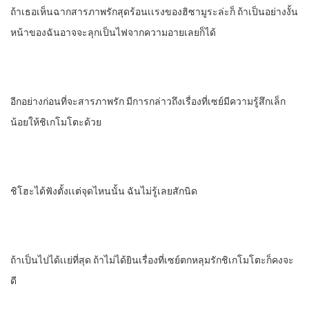
ถ้าเธอเห็นฉากสารภาพรักสุดร้อนเเรงของฮิซามูระล่ะก็​ ถ้าเป็นอย่างงั้น
หน้าของฉันอาจจะลุกเป็นไฟจากความอายเลยก็ได้
อีกอย่างก่อนที่จะสารภาพรัก มีการกล่าวถึงเรื่องที่เซย์มีความรู้สึกเล็ก
น้อยให้ชิเกโมโตะด้วย
ชิโฮะได้ฟังตั้งเเต่จุดไหน​นั้น​ ฉันไม่รู้เลยสักนิด
ถ้าเป็นไปได้​เเย่ที่สุด​ ถ้าไม่ได้ยินเรื่องที่เซย์ตกหลุมรักชิเกโมโตะก็คงจะ
ดี