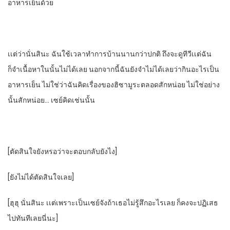
อาหารเย็นด้วย
เเต่ว่านั่นสินะ​ ฉันใช้​เวลาทําการบ้านนานกว่าปกติ​ ถึงจะดูทีวีเเต่ฉัน
ก็จําเนื้อหาในนั้นไม่ได้เลย​ นอกจากนี้ฉันยังจําไม่ได้เลยว่ากินอะไรเป็น
อาหารเย็น​ ไม่ใช่ว่าฉันคิดเรื่องของฮิซามูระตลอดสักหน่อย​ ไม่ใช่อย่าง
นั้นสักหน่อย… เซย์คิดเช่นนั้น
[ตัดสินใจยังหรอว่าจะตอบกลับยังไง]
[ยังไม่ได้ตัดสินใจเลย]​
[ฮุฮุ นั่นสินะ​ เเต่เพราะเป็นเซย์จังถ้าเธอไม่รู้สึกอะไรเลย​ ก็คงจะปฏิเสธ
ไปทันทีเลยนี่นะ]​