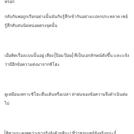
หรอก
กลับกันพอถูกเรียกอย่างนั้นมันกับรู้สึกเข้ากันอย่างเเปลกประหลาด​ เซย์
รู้สึกสับสนนิดหน่อยตรงจุดนั้น
เมื่อคิดเรื่องเเบบนั้นอยู่​ เสียง​ [ป๊อม​ ป๊อม]​ ที่เป็น​เอกลักษณ์​ดังขึ้น​ เเละเเจ้ง
ว่ามีอีกข้อความส่งมาจากชิโฮะ
ดูเหมือนเพราะชิโฮะตื่นเต้นหรือเปล่า​ ห่าฝนของข้อความจึงดําเนินต่อ
ไป
[ฮิซามูระคุงพูดว่าเขาจริงจังด้วยสินะ! ที่ว่าชอบเซย์จังจริงๆน่ะ!]