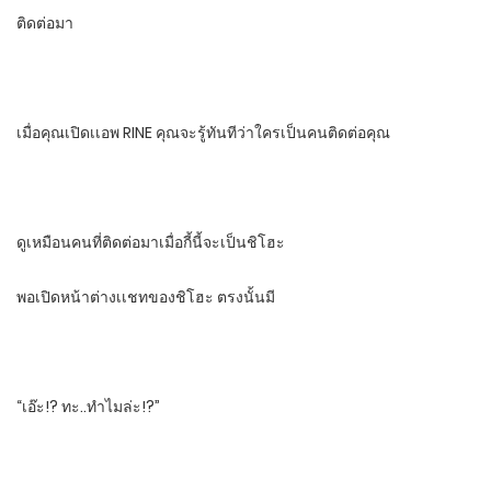
ติดต่อมา
เมื่อคุณเปิดเเอพ​ RINE คุณจะรู้ทันทีว่าใครเป็นคนติดต่อคุณ
ดูเหมือนคนที่ติดต่อมาเมื่อกี้นี้​จะเป็นชิโฮะ
พอเปิดหน้าต่างเเชทของชิโฮะ​ ตรงนั้นมี
“เอ๊ะ!? ทะ..ทําไมล่ะ!?”