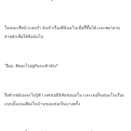
ในขณะที่หน้าเเดงกํ่า​ ฉันจําเรื่องที่ฉันมโนเมื่อกี้ขึ้นได้​ เเละพยายาม
ส่ายหัวเพื่อให้ลืมมันไป
“อืออ.. คิดอะไรอยู่กันนะ​ตัวฉัน!”
ถึงตัวเซย์เองจะไม่รู้ตัว​ เเต่เธอมีนิสัยชอบมโน​ เเละเธอก็นอนมโนเรื่อง
เเบบนั้นบนเตียงในบ้านของเธอเป็นบางครั้ง