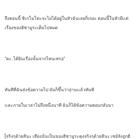
ถึงตอนนี้​ ชิเกโมโตะจะไม่ได้อยู่ในหัวฉันเลยก็เถอะ​ ตอนนี้ในหัวมีเเต่
เรื่องของฮิซามูระเต็มไปหมด
“ดะ..ได้ยินเรื่องนั้นจากไหนเหรอ”
ทันทีที่ฉันส่งข้อความไป​ มันก็ขึ้นว่าอ่านเเล้วทันที
เเละภายในเวลาไม่ถึงหนึ่งนาที​ ฉันก็ได้ข้อความตอบกลับมา
[จริงๆด้วยสินะ​ เสียงนั่นเป็นของฮิซามูระคุงจริงๆด้วยสินะ​ เซย์จังถูกฮิ