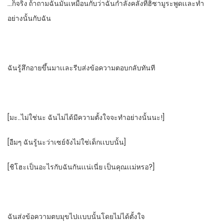
…ก็จริง​ ถ้าถามฉัน​มันเหมือนกับว่าฉันกําลังคลั่งที่ฮิซามูระพูดเเละทํา
อย่างนั้นกับฉัน
ฉันรู้สึกอายขึ้นมาเเละรีบส่งข้อความตอบกลับทันที
[มะ..ไม่ใช่นะ​ ฉันไม่ได้มีความตั้งใจจะทําอย่างนั้นนะ!]​
[อืมๆ​ ฉันรู้นะว่าเซย์จังไม่ใช่เด็กเเบบนั้น]
[ชิโฮะเป็นอะไรกับฉันกันเเน่เนี่ย​ เป็นคุณเเม่หรอ?]
ฉันส่งข้อความตบมุขไปเเบบนั้นโดยไม่ได้ตั้งใจ