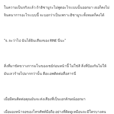
ในความเป็นจริง​เเล้ว​ ถ้าฮิซามูระไม่พูดอะไรเเบบนั้นออกมา​ เธอก็คงไม่
จินตนาการอะไรเเบบนี้​ จะบอกว่าเป็นเพราะฮิซามูระทั้งหมดก็คงได้
“จ..จะว่าไป​ ฉันได้ยินเสียงของ​ RINE นี่นะ”
สิ่งที่มาขัดขวางการมโนของเซย์ก่อนหน้า​นี้ ไม่ใช่สิ​ สิ่งที่ป้องกันไม่ให้
มันเลวร้ายไปมากกว่านั้น​ คือเเอพติดต่อสื่อสารนี่
เมื่อมีคนติดต่อคุณมันจะส่งเสียงที่เป็น​เอกลักษณ์​ออกมา
เมื่อมองหน้าจอของโทรศัพท์มือถือ​ อย่างที่คิดดูเหมือนจะมีใครบางคน