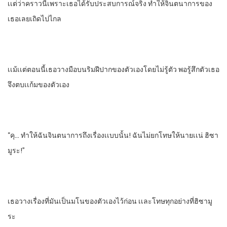
เเต่ว่าคราวนี้เพราะเธอได้รับประสบการณ์​จริง​ ทําให้จินตนาการของ
เธอเลยเถิดไปไกล
เเม้เเต่ตอนนี้​เธอวางมือบนริมฝีปากของตัวเองโดยไม่รู้ตัว พอรู้สึกตัวเธอ
จึงตบเเก้มของตัวเอง
“คุ… ทําให้ฉันจินตนาการถึงเรื่องเเบบนั้น!​ ฉันไม่ยกโทษให้นายเเน่​ ฮิซา
มูระ!”
เธอวางเรื่องที่มันเป็นมโนของตัวเองไว้ก่อน​ เเละโทษทุกอย่างที่ฮิซามู
ระ