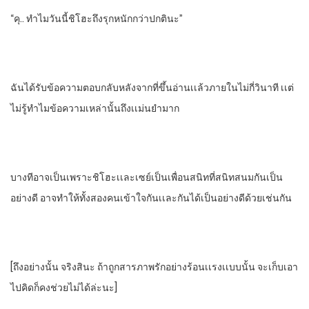
“คุ.. ทําไมวันนี้ชิโฮะถึงรุกหนักกว่าปกตินะ”
ฉันได้รับข้อความตอบกลับหลังจากที่ขึ้นอ่านเเล้ว​ภายในไม่กี่วิ​นาที เเต่
ไม่รู้ทําไมข้อความเหล่านั้นถึงเเม่นยํามาก
บางทีอาจเป็นเพราะชิโฮะเเละเซย์เป็นเพื่อนสนิทที่สนิทสนมกันเป็น
อย่างดี​ อาจทําให้ทั้งสองคนเข้าใจกันเเละกันได้เป็นอย่างดีด้วยเช่นกัน
[ถึงอย่างนั้น​ จริงสินะ​ ถ้าถูกสารภาพรักอย่างร้อนเเรงเเบบนั้น​ จะเก็บเอา
ไปคิดก็คงช่วยไม่ได้ล่ะนะ]