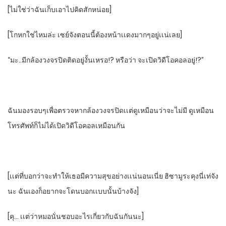
[ไม่ใช่ว่าฉันเก็บเอาไปคิดสักหน่อย]
[โกหกใช่ไหมล่ะ​ เซย์จังตอนนี้ต้องหน้าเเดงมากๆอยู่เเน่เลย]
“มะ..มีกล้องวงจรปิดติดอยู่งั้นเหรอ!? หรือว่า​ จะเปิดวิดีโอคอลอยู่!?”
ฉันมองรอบๆเพื่อตรวจหากล้องวงจรปิดเเต่ดูเหมือนว่าจะไม่มี​ ดูเหมือน
โทรศัพท์ก็ไม่ได้เปิดวิดีโอคอลเหมือนกัน
[เเต่ที่บอกว่าจะทําให้เธอมีความสุขอย่างเเน่นอน​เนี่ย ฮิซามูระคุงนี่เท่จัง
นะ​ ฉันเองก็อยากจะโดนบอกเเบบนั้นบ้างจัง]
[คุ… เเต่ว่าหมอนั่นชอบอะไรเกี่ยวกับฉันกันนะ]