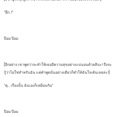
“อึก..!”
ป๊อม​ ป๊อม
[อีกอย่าง​ เขาพูดว่าจะทําให้เธอมีความสุขอย่างเเน่นอนด้วยสินะ! ถึงจะ
รู้ว่าไม่ใช่สําหรับฉัน​ เเค่คําพูดนั่นอย่างเดียวก็ทําให้ฉันใจเต้นเลยล่ะ!]
“คุ… เรื่องนั้น ฉันเองก็เหมือนกัน”
ป๊อม​ ป๊อม