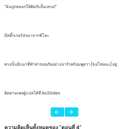
“ฉันถูกหลอกให้ติดกับงั้นเหรอ!”
มีสติ๊กเกอร์ส่งมาจากชิโฮะ
ตรงนั้นมีเเมวที่ทําท่าขออภัยอย่างน่ารัก​พร้อมพูดว่า​ [ขอโทษนะ]​ อยู่
ติดตามเพจผู้เเปลได้ที่ Ao2Sides
ความคิดเห็นทั้งหมดของ "ตอนที่ 4"