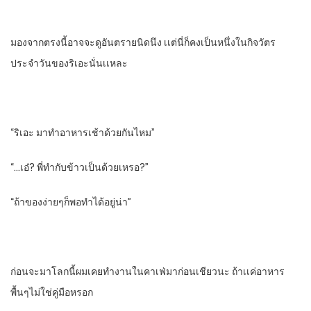
มองจากตรงนี้อาจจะดูอันตรายนิดนึง เเต่นี่ก็คงเป็นหนึ่งในกิจวัตร
ประจำวันของริเอะนั่นเเหละ
“ริเอะ มาทําอาหารเช้าด้วยกันไหม”
“…เอ๋? พี่ทํากับข้าวเป็นด้วยเหรอ?”
“ถ้าของง่ายๆก็พอทําได้อยู่น่า”
ก่อนจะมาโลกนี้ผมเคยทํางานในคาเฟ่มาก่อนเชียวนะ ถ้าเเค่อาหาร
พื้นๆไม่ใช่คู่มือหรอก