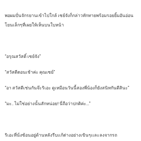
พอผมปั่นจักรยานเข้าไปใกล้ เซย์จังก็กล่าวทักทายพร้อมรอยยิ้มอันอ่อน
โยนเล็กๆที่เผยให้เห็นบนใบหน้า
“อรุณสวัสดิ์ เซย์จัง”
“สวัสดีตอนเช้าค่ะ คุณเซย์”
“อา สวัสดีเช่นกันจ๊ะริเอะ ดูเหมือนวันนี้สองพี่น้องก็ยังสนิทกันดีสินะ”
“มะ.. ไม่ใช่อย่างนั้นสักหน่อย! นี่ถือว่าปกติค่ะ…”
ริเอะที่นั่งซ้อนอยู่ด้านหลังรีบเเก้ต่างอย่างเขินๆเเละลงจากรถ