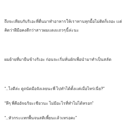
ถึงจะเทียบกับริเอะที่ตื่นมาทําอาหารให้เราทานทุกมื้อไม่ติดก็เถอะ เเต่
คิดว่าฝีมือคงดีกว่าสาวผมเเดงเเถวๆนี้ล่ะนะ
ผมย้ายที่มายืนข้างริเอะ ก่อนจะเริ่มหั่นผักเพื่อนํามาทําเป็นสลัด
“…ไงดีล่ะ ดูถนัดมือจังเลยนะพี่ ไปทําได้ตั้งเเต่เมื่อไหร่เนี่ย?”
“หึๆ พี่คืออัจฉริยะเชียวนะ ไม่มีอะไรที่ทําไม่ได้หรอก”
“…หัวกระเเทกพื้นจนสติเพี้ยนเเล้วเหรอคะ”