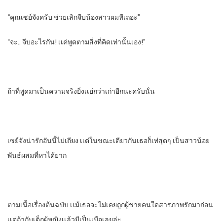
“คุณเซย์จังครับ ช่วยเลิกจีบน้องสาวผมทีเถอะ”
“จะ.. จีบอะไรกัน! เเค่พูดตามสิ่งที่คิดเท่านั้นเอง!”
ถ้าที่พูดมาเป็นความจริงยิ่งเเย่กว่าเก่าอีกนะครับนั่น
เซย์จังน่ารักอันนี้ไม่เถียง เเต่ในขณะเดียวกันเธอก็เท่สุดๆ เป็นสาวน้อย
พันธ์ผสมที่หาได้ยาก
ตามเนื้อเรื่องต้นฉบับ เเม้เธอจะไม่เคยถูกผู้ชายคนใดสารภาพรักมาก่อน
เเต่ถ้ากับเด็กผู้หญิงเเล้วมีเป็นเบือเลยล่ะ