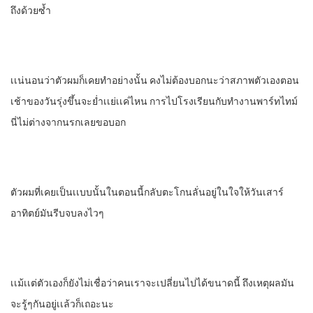
ถึงด้วยซํ้า
เเน่นอนว่าตัวผมก็เคยทําอย่างนั้น คงไม่ต้องบอกนะว่าสภาพตัวเองตอน
เช้าของวันรุ่งขึ้นจะยํ่าเเย่เเค่ไหน การไปโรงเรียนกับทํางานพาร์ทไทม์
นี่ไม่ต่างจากนรกเลยขอบอก
ตัวผมที่เคยเป็นเเบบนั้นในตอนนี้กลับตะโกนลั่นอยู่ในใจให้วันเสาร์
อาทิตย์มันรีบจบลงไวๆ
เเม้เเต่ตัวเองก็ยังไม่เชื่อว่าคนเราจะเปลี่ยนไปได้ขนาดนี้ ถึงเหตุผลมัน
จะรู้ๆกันอยู่เเล้วก็เถอะนะ