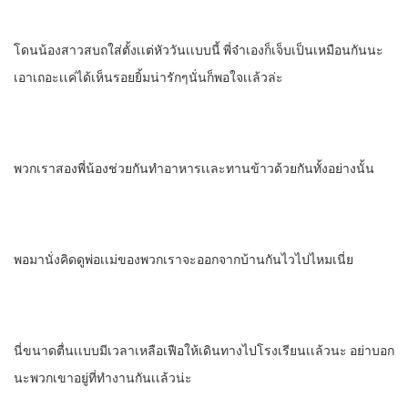
โดนน้องสาวสบถใส่ตั้งเเต่หัววันเเบบนี้ พี่จ๋าเองก็เจ็บเป็นเหมือนกันนะ
เอาเถอะเเค่ได้เห็นรอยยิ้มน่ารักๆนั่นก็พอใจเเล้วล่ะ
พวกเราสองพี่น้องช่วยกันทําอาหารเเละทานข้าวด้วยกันทั้งอย่างนั้น
พอมานั่งคิดดูพ่อเเม่ของพวกเราจะออกจากบ้านกันไวไปไหมเนี่ย
นี่ขนาดตื่นเเบบมีเวลาเหลือเฟือให้เดินทางไปโรงเรียนเเล้วนะ อย่าบอก
นะพวกเขาอยู่ที่ทํางานกันเเล้วน่ะ