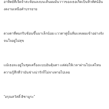
อาทิตย์ที่เจิดจ้าสะท้อนลงบนเส้นผมมันวาวของเธอเกิดเป็นทิวทัศน์อัน
งดงามเหนือคําบรรยาย
ดวงตาที่คมกริบช้อนขึ้นมาเล็กน้อย เเววตาคู่นั้นทิ่มเเทงผมเข้าอย่างจัง
จนใจอยู่ไม่สุข
เเม้เธอจะอยู่ในชุดเครื่องเเบบอันคุ้นตา เเต่ต่อให้เวลาผ่านไปเเค่ไหน
ความรู้สึกที่ว่ามันช่างน่ารักก็ไม่จางหายไปเลย
“อรุณสวัสดิ์ ฮิซามูระ”