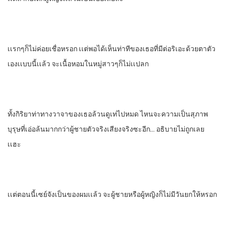
เเรกๆก็ไม่ค่อยเชื่อหรอก เเต่พอได้เห็นท่าทีของเธอที่มีต่อริเอะด้วยตาตัว
เองเเบบนี้เเล้ว จะเนื้อหอมในหมู่สาวๆก็ไม่เเปลก
ทั้งกิริยาท่าทางวาจาของเธอล้วนดูเท่ไปหมด ไหนจะความเป็นสุภาพ
บุรุษที่เอ่อล้นมากกว่าผู้ชายตัวจริงเสียงจริงซะอีก… อธิบายไม่ถูกเลย
เเฮะ
เเต่ตอนนี้เซย์จังเป็นของผมเเล้ว จะผู้ชายหรือผู้หญิงก็ไม่มีวันยกให้หรอก