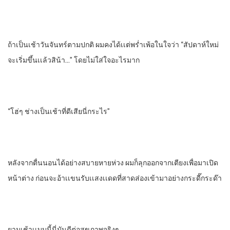
ถ้าเป็นเช้าวันจันทร์ตามปกติ ผมคงได้เเต่พรํ่าเพ้อในใจว่า “สัปดาห์ใหม่
จะเริ่มขึ้นเเล้วสิน้า…” โดยไม่ใส่ใจอะไรมาก
“โฮ่ๆ ช่างเป็นเช้าที่ดีเสียนี่กระไร”
หลังจากตื่นนอนได้อย่างสบายหายห่วง ผมก็ลุกออกจากเตียงเพื่อมาเปิด
หน้าต่าง ก่อนจะอ้าเเขนรับเเสงเเดดที่สาดส่องเข้ามาอย่างกระดี๊กระด๊า
ยามเช้าเเบบนี้นี่มันดีต่อสุขภาพจริงๆ