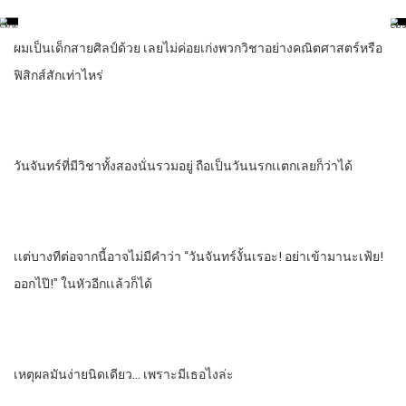
ผมเป็นเด็กสายศิลป์ด้วย เลยไม่ค่อยเก่งพวกวิชาอย่างคณิตศาสตร์หรือ
ฟิสิกส์สักเท่าไหร่
วันจันทร์ที่มีวิชาทั้งสองนั่นรวมอยู่ ถือเป็นวันนรกเเตกเลยก็ว่าได้
เเต่บางทีต่อจากนี้อาจไม่มีคําว่า “วันจันทร์งั้นเรอะ! อย่าเข้ามานะเฟ้ย!
ออกไป๊!” ในหัวอีกเเล้วก็ได้
เหตุผลมันง่ายนิดเดียว… เพราะมีเธอไงล่ะ