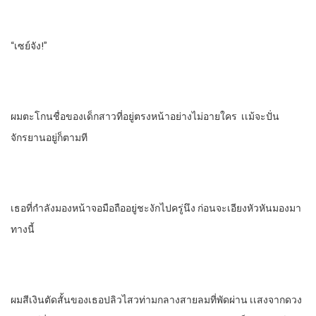
“เซย์จัง!”
ผมตะโกนชื่อของเด็กสาวที่อยู่ตรงหน้าอย่างไม่อายใคร เเม้จะปั่น
จักรยานอยู่ก็ตามที
เธอที่กําลังมองหน้าจอมือถืออยู่ชะงักไปครู่นึง ก่อนจะเอียงหัวหันมองมา
ทางนี้
ผมสีเงินตัดสั้นของเธอปลิวไสวท่ามกลางสายลมที่พัดผ่าน เเสงจากดวง