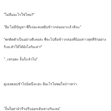
“ไม่ลืมอะไรใช่ไหม?”
“อืม ไม่มีปัญหา พี่ก็เถอะคงหยิบข้าวกล่องมาเเล้วสินะ”
“พกติดตัวเป็นอย่างดีเลยล่ะ พี่จะไปลืมข้าวกล่องที่น้องสาวสุดที่รักอย่าง
ริเอะทําให้ได้ยังไงกันเล่า!”
“…เหรอคะ งั้นก็เเล้วไป”
ดูเธอตอบช้าไปนิดนึงเเฮะ มีอะไรไม่พอใจป่าวหว่า
“งั้นก็อย่ามัวรีรอรีบออกเดินทางกันเลย”