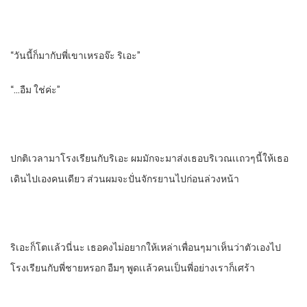
“วันนี้ก็มากับพี่เขาเหรอจ๊ะ ริเอะ”
“…อืม ใช่ค่ะ”
ปกติเวลามาโรงเรียนกับริเอะ ผมมักจะมาส่งเธอบริเวณเเถวๆนี้ให้เธอ
เดินไปเองคนเดียว ส่วนผมจะปั่นจักรยานไปก่อนล่วงหน้า
ริเอะก็โตเเล้วนี่นะ เธอคงไม่อยากให้เหล่าเพื่อนๆมาเห็นว่าตัวเองไป
โรงเรียนกับพี่ชายหรอก อืมๆ พูดเเล้วคนเป็นพี่อย่างเราก็เศร้า