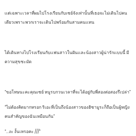
เเต่เฉพาะเวลาที่ผมไปโรงเรียนกับเซย์จังเท่านั้นที่เธอจะไม่เดินไปคน
เดียวเพราะพวกเราจะเดินไปพร้อมกันสามคนเเทน
ได้เดินทางไปโรงเรียนกับเเฟนสาวในฝันเเละน้องสาวผู้น่ารักเเบบนี้ มี
ความสุขชะมัด
“ขอโทษนะคะคุณเซย์ หนูรบกวนเวลาที่จะได้อยู่กับพี่สองต่อสองรึเปล่า”
“ไม่ต้องคิดมากหรอก ริเอะที่เป็นถึงน้องสาวของฮิซามูระก็ถือเป็นผู้หญิง
คนสําคัญของฉันเหมือนกัน”
“…งะ งั้นเหรอคะ ///”