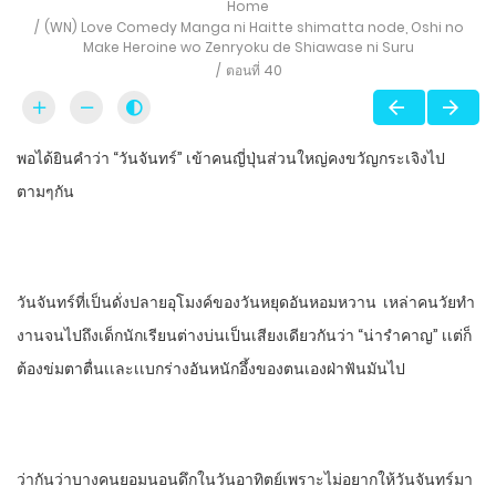
Home
(WN) Love Comedy Manga ni Haitte​ shimatta node, Oshi no
Make Heroine wo Zenryoku de Shiawase ni Suru
ตอนที่ 40
พอได้ยินคําว่า “วันจันทร์” เข้าคนญี่ปุ่นส่วนใหญ่คงขวัญกระเจิงไป
ตามๆกัน
วันจันทร์ที่เป็นดั่งปลายอุโมงค์ของวันหยุดอันหอมหวาน เหล่าคนวัยทํา
งานจนไปถึงเด็กนักเรียนต่างบ่นเป็นเสียงเดียวกันว่า “น่ารําคาญ” เเต่ก็
ต้องข่มตาตื่นเเละเเบกร่างอันหนักอึ้งของตนเองฝ่าฟันมันไป
ว่ากันว่าบางคนยอมนอนดึกในวันอาทิตย์เพราะไม่อยากให้วันจันทร์มา