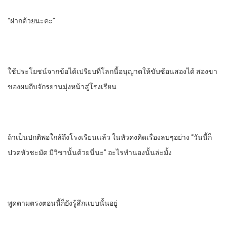
“ฝากด้วยนะคะ”
ใช้ประโยชน์จากข้อได้เปรียบที่โลกนี้อนุญาตให้ขับซ้อนสองได้ สองขา
ของผมถีบจักรยานมุ่งหน้าสู่โรงเรียน
ถ้าเป็นปกติพอใกล้ถึงโรงเรียนเเล้ว ในหัวคงคิดเรื่องลบๆอย่าง “วันนี้ก็
ปวดหัวชะมัด มีวิชานั้นด้วยนี่นะ” อะไรทํานองนั้นล่ะมั้ง
พูดตามตรงตอนนี้ก็ยังรู้สึกเเบบนั้นอยู่