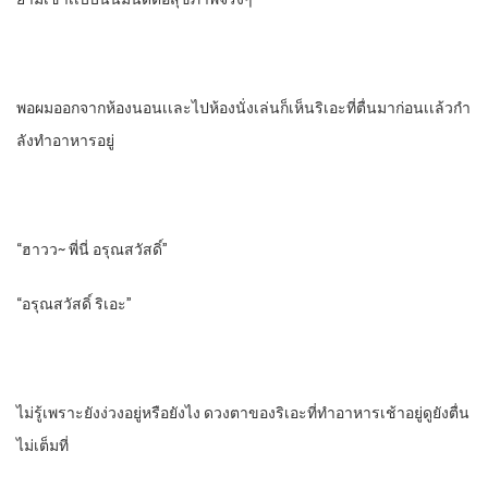
พอผมออกจากห้องนอนเเละไปห้องนั่งเล่นก็เห็นริเอะที่ตื่นมาก่อนเเล้วกํา
ลังทําอาหารอยู่
“ฮาวว~ พี่นี่ อรุณสวัสดิ์”
“อรุณสวัสดิ์ ริเอะ”
ไม่รู้เพราะยังง่วงอยู่หรือยังไง ดวงตาของริเอะที่ทําอาหารเช้าอยู่ดูยังตื่น
ไม่เต็มที่