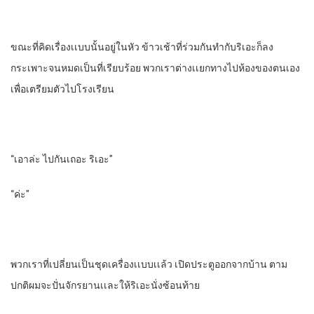
ขณะที่คิดเรื่องเเบบนั้นอยู่ในหัว ข้าวเช้าที่ร่วมกันทํากับริเอะก็ลง
กระเพาะจนหมดเป็นที่เรียบร้อย พวกเราต่างเเยกทางไปห้องของตนเอง
เพื่อเตรียมตัวไปโรงเรียน
“เอาล่ะ ไปกันเถอะ ริเอะ”
“ค่ะ”
พวกเราที่เปลี่ยนเป็นชุดเครื่องเเบบเเล้ว เปิดประตูออกจากบ้าน ตาม
ปกติผมจะปั่นจักรยานเเละให้ริเอะนั่งซ้อนท้าย