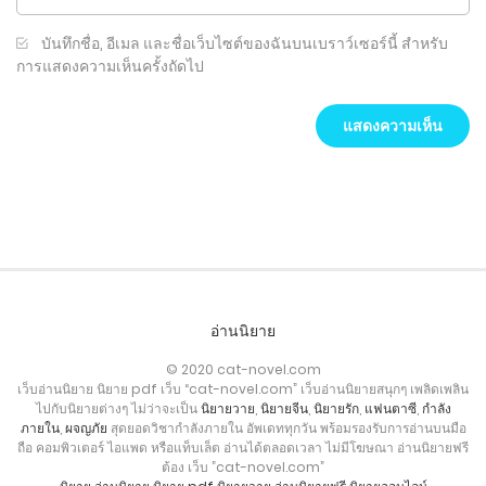
บันทึกชื่อ, อีเมล และชื่อเว็บไซต์ของฉันบนเบราว์เซอร์นี้ สำหรับ
การแสดงความเห็นครั้งถัดไป
อ่านนิยาย
© 2020 cat-novel.com
เว็บอ่านนิยาย นิยาย pdf เว็บ “cat-novel.com” เว็บอ่านนิยายสนุกๆ เพลิดเพลิน
ไปกับนิยายต่างๆ ไม่ว่าจะเป็น
นิยายวาย
,
นิยายจีน
,
นิยายรัก
,
แฟนตาซี
,
กำลัง
ภายใน
,
ผจญภัย
สุดยอดวิชากำลังภายใน อัพเดททุกวัน พร้อมรองรับการอ่านบนมือ
ถือ คอมพิวเตอร์ ไอแพด หรือแท็บเล็ต อ่านได้ตลอดเวลา ไม่มีโฆษณา อ่านนิยายฟรี
ต้อง เว็บ ”cat-novel.com”